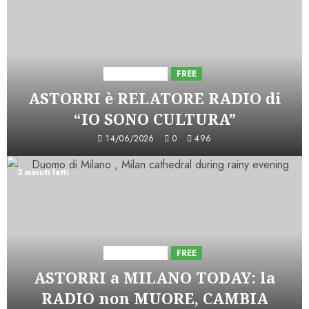
Astorri News
FREE
ASTORRI è RELATORE RADIO di
“IO SONO CULTURA”
14/06/2026
0
496
3 minuti letti
Astorri News
FREE
ASTORRI a MILANO TODAY: la
RADIO non MUORE, CAMBIA