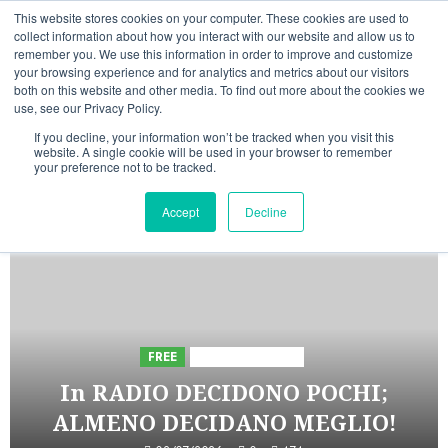
Vai
08/08/2026
17:25:18
This website stores cookies on your computer. These cookies are used to
al
collect information about how you interact with our website and allow us to
Linkedin
Facebook
X
Telegram
Whatsapp
Mastodon
remember you. We use this information in order to improve and customize
contenuto
your browsing experience and for analytics and metrics about our visitors
both on this website and other media. To find out more about the cookies we
use, see our Privacy Policy.
If you decline, your information won’t be tracked when you visit this
website. A single cookie will be used in your browser to remember
your preference not to be tracked.
INIZIATIVE ASTORRI
Accept
Decline
5 minuti letti
FREE
Iniziative Astorri
In RADIO DECIDONO POCHI;
ALMENO DECIDANO MEGLIO!