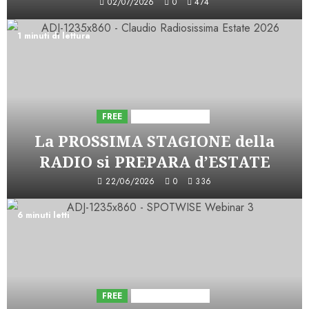
02/07/2026
0
474
1 minuti di lettura
FREE
Iniziative Astorri
La PROSSIMA STAGIONE della
RADIO si PREPARA d’ESTATE
22/06/2026
0
336
6 minuti letti
FREE
Iniziative Astorri