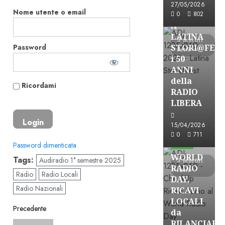
27/05/2026
Nome utente o email
FREE
0
802
A
LATINA
3 minuti
Password
STORI@FES
letti
i 50
ANNI
della
Ricordami
RADIO
LIBERA
15/04/2026
Astorri News
0
711
FREE
Password dimenticata
WORLD
Tags:
Audiradio 1° semestre 2025
3 minuti
RADIO
letti
Radio
Radio Locali
DAY,
Radio Nazionali
RICAVI
LOCALI
Navigazione
Precedente
da
RILANCIARE
Articolo