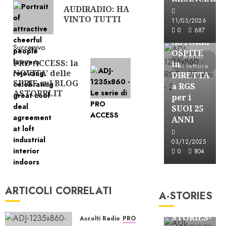
articolo
AUDIRADIO: HA
precedente:
Astorri News
VINTO TUTTI
11/03/2026
FREE
0
687
ASTORRI
Successivo
OSPITE
1 minuti
PRO ACCESS: la
Articolo
in
di lettura
NOVITA’ delle
successivo:
DIRETTA
SERIE sul BLOG
a RGS
ASTORRI.IT
per i
SUOI 25
ANNI
03/12/2025
0
804
A-Stories
Formazione Rad
ARTICOLI CORRELATI
A-STORIES
FREE
A-
STORIES-
Ascolti Radio
PRO