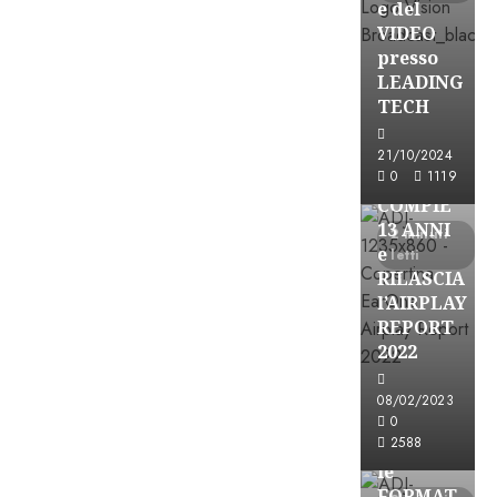
e del
VIDEO
presso
LEADING
TECH
Partnership
21/10/2024
0
1119
EARONE
COMPIE
13 ANNI
2 minuti
e
letti
RILASCIA
l’AIRPLAY
REPORT
2022
08/02/2023
Partnership
0
2588
CONSULTAR
le
FORMAT