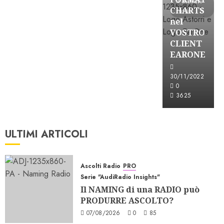
3 minuti
CHARTS
letti
nel
VOSTRO
CLIENT
EARONE
30/11/2022
0
3625
ULTIMI ARTICOLI
Ascolti Radio
PRO
Serie "AudiRadio Insights"
Il NAMING di una RADIO può
PRODURRE ASCOLTO?
07/08/2026
0
85