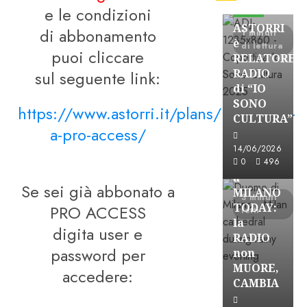
e le condizioni
FREE
ASTORRI
di abbonamento
1 minuti
è
di lettura
puoi cliccare
RELATORE
RADIO
sul seguente link:
di “IO
SONO
https://www.astorri.it/plans/iscrizione-
CULTURA”
Astorri News
a-pro-access/
FREE
14/06/2026
ASTORRI
0
496
a
Se sei già abbonato a
MILANO
3 minuti
TODAY:
PRO ACCESS
letti
la
digita user e
RADIO
password per
non
MUORE,
accedere:
CAMBIA
Astorri News