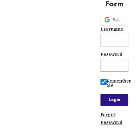
Form
Sign in with Google
Username
Password
Remember
Me
Forget
Password