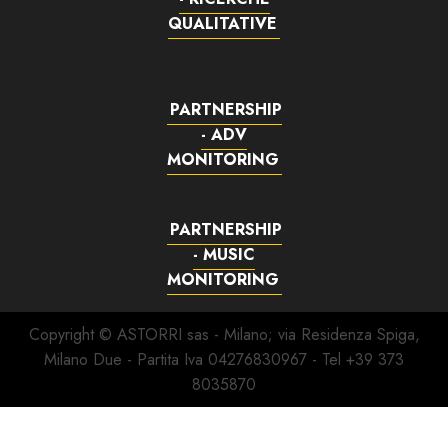
QUALITATIVE
PARTNERSHIP
- ADV
MONITORING
PARTNERSHIP
- MUSIC
MONITORING
Copyright © ASTORRI sas - Milano; via Residenza Spiga,
Milano Due - Partita Iva 04276830967 - Tel +39 373
8035870