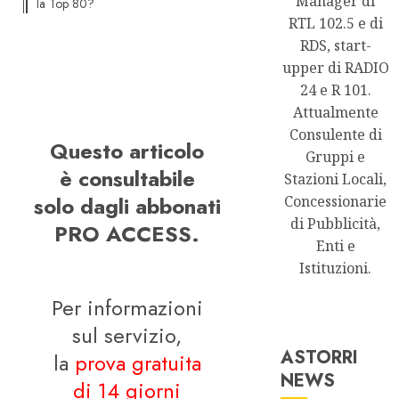
Manager di
la Top 80?
RTL 102.5 e di
RDS, start-
upper di RADIO
24 e R 101.
Attualmente
Consulente di
Questo articolo
Gruppi e
è consultabile
Stazioni Locali,
solo dagli abbonati
Concessionarie
di Pubblicità,
PRO ACCESS.
Enti e
Istituzioni.
Per informazioni
sul servizio,
ASTORRI
la
prova gratuita
NEWS
di 14 giorni
Astorri News