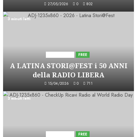
27/05/2026
0
802
3 minuti letti
Astorri News
FREE
A LATINA STORI@FEST i 50 ANNI
della RADIO LIBERA
15/04/2026
0
711
3 minuti letti
Astorri News
FREE