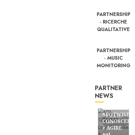
PARTNERSHIP
- RICERCHE
QUALITATIVE
PARTNERSHIP
- MUSIC
MONITORING
PARTNER
NEWS
FREE
Partnership
SPOTWISE:
3 minuti
CONOSCERE
letti
e AGIRE
nel