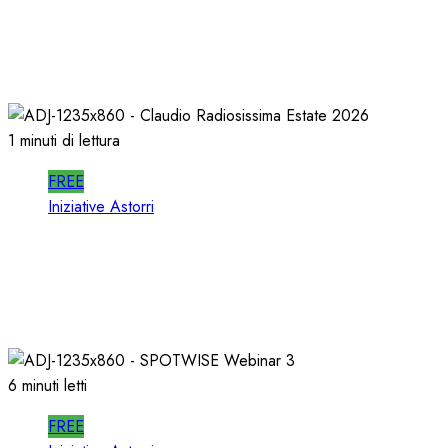
In RADIO DECIDONO POCHI; ALMENO
DECIDANO MEGLIO!
02/07/2026
0
483
1 minuti di lettura
FREE
Iniziative Astorri
La PROSSIMA STAGIONE della RADIO si
PREPARA d’ESTATE
22/06/2026
0
340
6 minuti letti
FREE