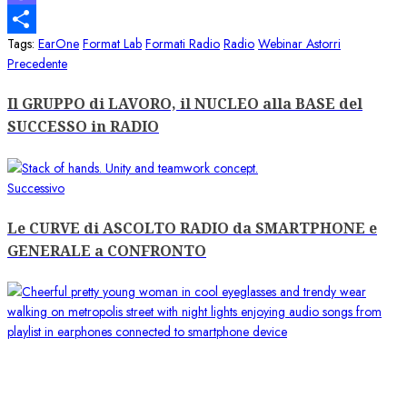
Mastodon
Tags:
EarOne
Format Lab
Formati Radio
Radio
Webinar Astorri
Condividi
Navigazione
Articolo
Precedente
precedente:
articolo
Il GRUPPO di LAVORO, il NUCLEO alla BASE del
SUCCESSO in RADIO
Articolo
Successivo
successivo:
Le CURVE di ASCOLTO RADIO da SMARTPHONE e
GENERALE a CONFRONTO