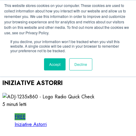
Vai
10/08/2026
This website stores cookies on your computer. These cookies are used to
collect information about how you interact with our website and allow us to
al
remember you. We use this information in order to improve and customize
Linkedin
contenuto
your browsing experience and for analytics and metrics about our visitors
Facebook
both on this website and other media. To find out more about the cookies we
use, see our Privacy Policy.
X
Telegram
If you decline, your information won’t be tracked when you visit this
website. A single cookie will be used in your browser to remember
Whatsapp
your preference not to be tracked.
Mastodon
Accept
Decline
INIZIATIVE ASTORRI
5 minuti letti
FREE
Iniziative Astorri