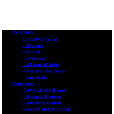
RILANCIARE
11/03/2026
0
689
Menu
CHI SONO
principale
CHI SONO (home)
– Missione
– Formati
– A-Stories
– 40 Anni di Radio
– Percorso Formativo
– Ham-Radio
Consulenza
CONSULENZA (home)
– Business Planning
– Audience Analysis
– RADIO QUICK CHECK