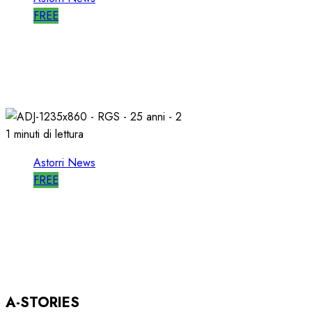
FREE
WORLD RADIO DAY, RICAVI LOCALI da
RILANCIARE
11/03/2026
0
689
1 minuti di lettura
Astorri News
FREE
ASTORRI OSPITE in DIRETTA a RGS per i
SUOI 25 ANNI
03/12/2025
0
804
A-STORIES