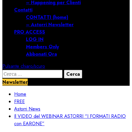
– Happening per Clienti
Contatti
CONTATTI (home)
– Astorri Newsletter
PRO ACCESS
LOG IN
Members Only
Abbonati Ora
Pulsante chiaro/scuro
Ricerca
per:
Newsletter
Home
FREE
Astorri News
Il VIDEO del WEBINAR ASTORRI “I FORMATI RADIO
con EARONE”