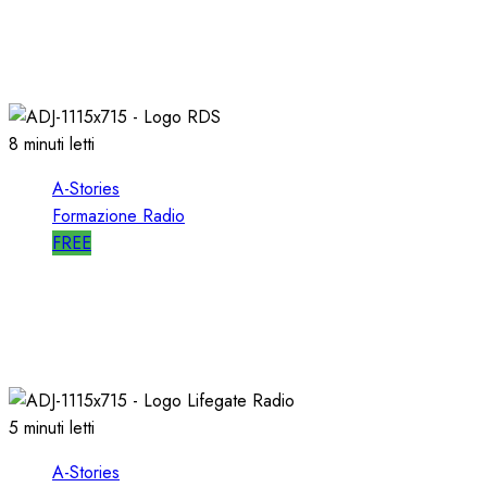
A-STORIES-2001: 100 SECONDI con un
DIRETTORE di SUCCESSO su RDS
19/01/2022
0
1998
8 minuti letti
A-Stories
Formazione Radio
FREE
A-STORIES-2001/2004: la MIA DIREZIONE di
RDS
09/05/2021
0
2715
5 minuti letti
A-Stories