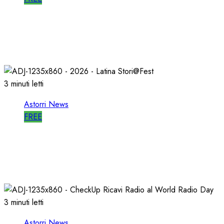
ASTORRI a MILANO TODAY: la RADIO non
MUORE, CAMBIA
27/05/2026
0
805
3 minuti letti
Astorri News
FREE
A LATINA STORI@FEST i 50 ANNI della
RADIO LIBERA
15/04/2026
0
714
3 minuti letti
Astorri News