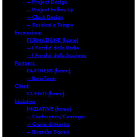
– Project Design
– Project Follow-Up
– Clock Design
– Sessioni a Tempo
Formazione
FORMAZIONE (home)
– I Perché della Radio
– I Perché della Stazione
Partners
PARTNERS (home)
– BenzTown
Clienti
CLIENTI (home)
Iniziative
INIZIATIVE (home)
– Conferenze/Convegni
– Giurie di Merito
– Ricerche Sociali