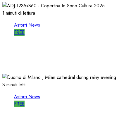
1 minuti di lettura
Astorri News
FREE
ASTORRI è RELATORE RADIO di “IO
SONO CULTURA”
14/06/2026
0
502
3 minuti letti
Astorri News
FREE
ASTORRI a MILANO TODAY: la RADIO
non MUORE, CAMBIA