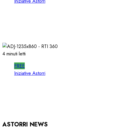
Iniziative Astorri
SPOTWISE WEBINAR: l’AI NON PIU’
TEORIA ma RICAVI RADIO
20/06/2026
0
317
4 minuti letti
FREE
Iniziative Astorri
RTI 360 PUB: ORGANIZZARE la
PUBBLICITA’ in RADIO
15/05/2026
0
939
ASTORRI NEWS