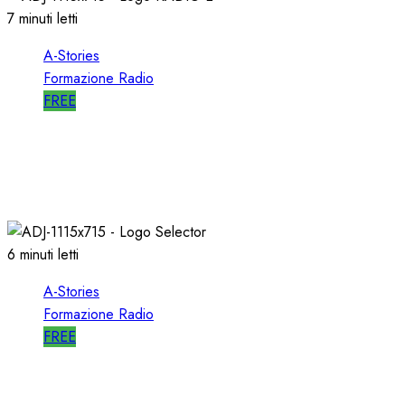
7 minuti letti
A-Stories
Formazione Radio
FREE
A-STORIES-2006: un PROGETTO RADIO per
l’EMITTENZA CATTOLICA
21/11/2020
0
1761
6 minuti letti
A-Stories
Formazione Radio
FREE
A-STORIES-1989: l’AVVIO di SELECTOR a RTL
102.5