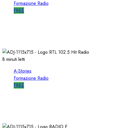
Formazione Radio
FREE
A-STORIES-2009: un FORMATO
ALTERNATIVO con MUSICA di AVANGUARDIA
11/04/2021
0
1628
8 minuti letti
A-Stories
Formazione Radio
FREE
A-STORIES-1988/1993: la MIA DIREZIONE di
RTL 102.5
04/03/2021
0
3102