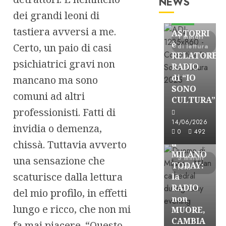
NEWS
Astorri News
dei grandi leoni di
FREE
tastiera avversi a me.
ASTORRI
1 minuti
è
Certo, un paio di casi
di lettura
RELATORE
psichiatrici gravi non
RADIO
di “IO
mancano ma sono
SONO
comuni ad altri
CULTURA”
Astorri News
professionisti. Fatti di
FREE
14/06/2026
invidia o demenza,
ASTORRI
0
492
chissà. Tuttavia avverto
a
MILANO
3 minuti
una sensazione che
TODAY:
letti
scaturisce dalla lettura
la
RADIO
del mio
profilo
, in effetti
non
lungo e ricco, che non mi
MUORE,
CAMBIA
fa mai piacere. “Questo