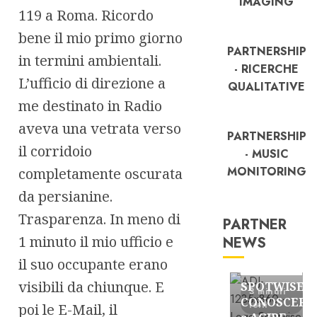
IMAGING
119 a Roma. Ricordo
bene il mio primo giorno
PARTNERSHIP
in termini ambientali.
- RICERCHE
L’ufficio di direzione a
QUALITATIVE
me destinato in Radio
aveva una vetrata verso
PARTNERSHIP
il corridoio
- MUSIC
MONITORING
completamente oscurata
da persianine.
Trasparenza. In meno di
PARTNER
1 minuto il mio ufficio e
NEWS
FREE
il suo occupante erano
Partnership
visibili da chiunque. E
SPOTWISE:
3 minuti
CONOSCERE
letti
poi le E-Mail, il