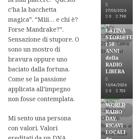
Astorri News
c’ha la bacchetta
27/05/2026
FREE
0
798
magica”. “Miii… e chi è?
A
Forse Mandrake?”.
LATINA
3 minuti
STORI@FES
Sensazione di stupore. O
letti
i 50
sono un mostro di
ANNI
della
bravura oppure uno
RADIO
baciato dalla fortuna.
LIBERA
Come se la passione
15/04/2026
applicata all’impegno
Astorri News
0
703
FREE
non fosse contemplata.
WORLD
3 minuti
RADIO
letti
Mi sento una persona
DAY,
RICAVI
con valori. Valori
LOCALI
ereditati da un DNA
da