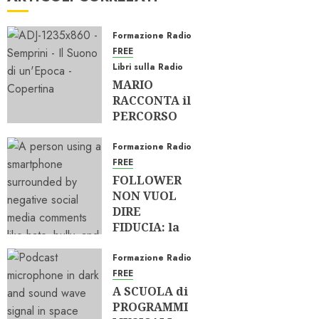
Formazione Radio
FREE
Libri sulla Radio
MARIO
RACCONTA il
PERCORSO
SEMPRINI
dall’AUDIO
Formazione Radio
alla RADIO
FREE
FOLLOWER
15/06/2026
NON VUOL
0
316
DIRE
FIDUCIA: la
RADIO
OLTRE i
Formazione Radio
SOCIAL
FREE
A SCUOLA di
01/04/2026
PROGRAMMI
0
610