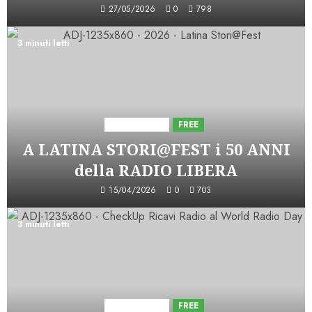
27/05/2026
0
798
3 minuti letti
Astorri News
FREE
A LATINA STORI@FEST i 50 ANNI
della RADIO LIBERA
15/04/2026
0
703
3 minuti letti
Astorri News
FREE