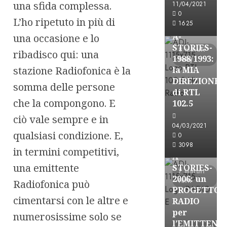
una sfida complessa.
11/04/2021
Formazione Rad
0
L’ho ripetuto in più di
FREE
1625
A-
una occasione e lo
STORIES-
8 minuti
ribadisco qui: una
1988/1993:
letti
stazione Radiofonica è la
la MIA
DIREZIONE
somma delle persone
di RTL
che la compongono. E
102.5
ciò vale sempre e in
A-Stories
04/03/2021
Formazione Rad
qualsiasi condizione. E,
0
FREE
3098
in termini competitivi,
A-
una emittente
STORIES-
7 minuti
2006: un
letti
Radiofonica può
PROGETTO
cimentarsi con le altre e
RADIO
per
numerosissime solo se
l’EMITTENZ