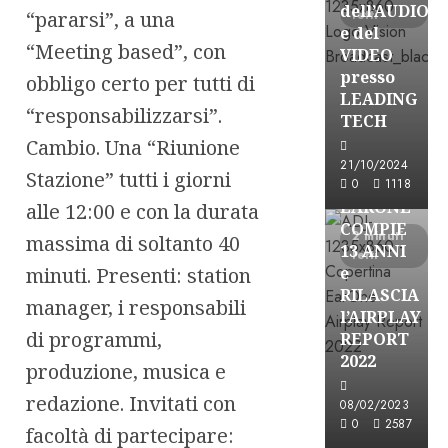
dell’AUDIO
“pararsi”, a una
letti
e del
“Meeting based”, con
VIDEO
presso
obbligo certo per tutti di
LEADING
“responsabilizzarsi”.
TECH
Cambio. Una “Riunione
21/10/2024
Stazione” tutti i giorni
Partnership
0
1118
EARONE
alle 12:00 e con la durata
COMPIE
2 minuti
massima di soltanto 40
13 ANNI
letti
minuti. Presenti: station
e
RILASCIA
manager, i responsabili
l’AIRPLAY
di programmi,
REPORT
2022
produzione, musica e
redazione. Invitati con
Partnership
08/02/2023
0
2587
CONSULTAR
facoltà di partecipare: