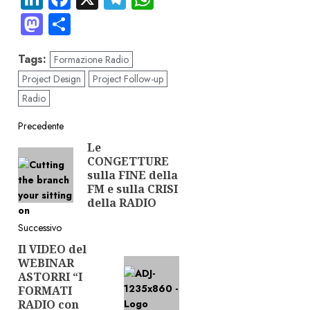
Mastodon
Condividi
Tags:
Formazione Radio
Project Design
Project Follow-up
Radio
Navigazione
Precedente
Le
Articolo
articolo
CONGETTURE
precedente:
sulla FINE della
FM e sulla CRISI
della RADIO
Successivo
Il VIDEO del
Articolo
WEBINAR
successivo:
ASTORRI “I
FORMATI
RADIO con