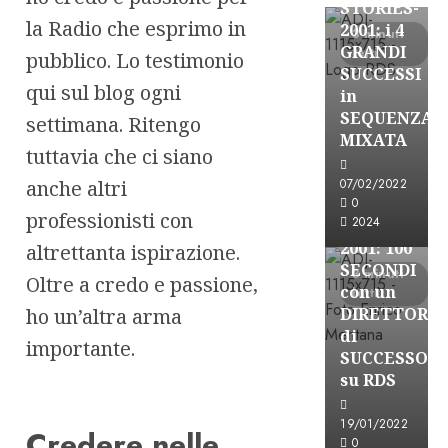
STORIES-
la Radio che esprimo in
2001: i 4
3 minuti
GRANDI
letti
pubblico. Lo testimonio
SUCCESSI
qui sul blog ogni
in
SEQUENZA
settimana. Ritengo
A-Stories
MIXATA
tuttavia che ci siano
Formazione Rad
FREE
anche altri
07/02/2022
A-
0
professionisti con
2024
STORIES-
2001: 100
altrettanta ispirazione.
SECONDI
3 minuti
Oltre a credo e passione,
con un
letti
ho un’altra arma
DIRETTORE
di
importante.
SUCCESSO
su RDS
19/01/2022
Credere nelle
0