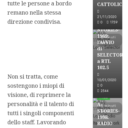
A-Stories
tutte le persone a bordo
CATTOLICA
Formazione Rad
remano nella stessa
FREE
21/11/2020
direzione condivisa.
0
1759
A-
STORIES-
1989:
6 minuti
l’AVVIO
letti
di
SELECTOR
a RTL
102.5
Non si tratta, come
10/01/2020
A-Stories
sostengono i miopi di
0
Formazione Rad
2544
visione, di reprimere la
FREE
personalità e il talento di
A-
4 minuti
STORIES-
letti
tutti i singoli componenti
1998:
dello staff. Lavorando
RADIO