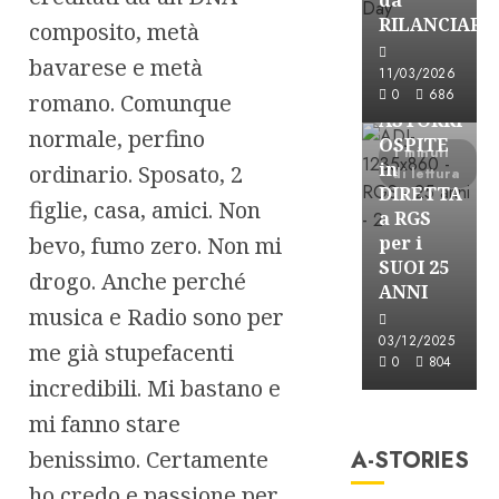
RILANCIARE
composito, metà
bavarese e metà
Astorri News
11/03/2026
FREE
0
686
romano. Comunque
ASTORRI
normale, perfino
OSPITE
1 minuti
in
ordinario. Sposato, 2
di lettura
DIRETTA
figlie, casa, amici. Non
a RGS
bevo, fumo zero. Non mi
per i
SUOI 25
drogo. Anche perché
ANNI
musica e Radio sono per
03/12/2025
me già stupefacenti
0
804
incredibili. Mi bastano e
A-Stories
mi fanno stare
Formazione Rad
benissimo. Certamente
A-STORIES
FREE
A-
ho credo e passione per