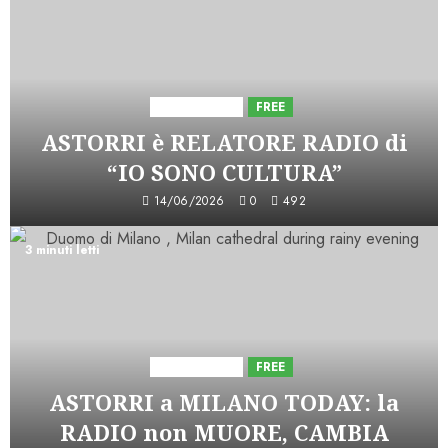
Astorri News
FREE
ASTORRI è RELATORE RADIO di
“IO SONO CULTURA”
14/06/2026
0
492
3 minuti letti
Astorri News
FREE
ASTORRI a MILANO TODAY: la
RADIO non MUORE, CAMBIA