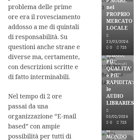
e AGIRE
problema delle prime
nel
PROPRIO
ore era il rovesciamento
MERCATO
FREE
addosso a me di quintali
LOCALE
Partnership
di responsabilità. Su
Per la
23/03/2026
questioni anche strane e
PRODUZION
0
725
RADIO,
diverse ma, certamente,
PIU’
4 minuti
con descrizioni scritte e
QUALITA’
letti
e PIU’
di fatto interminabili.
RAPIDITA’:
le
Nel tempo di 2 ore
AUDIO
Partnership
LIBRARIES
passai da una
VISION
organizzazione “E-mail
BROADCAST
03/02/2026
ESPLORARE
0
725
based” con ampie
il
possibilità per tutti di
MONDO
2 minuti