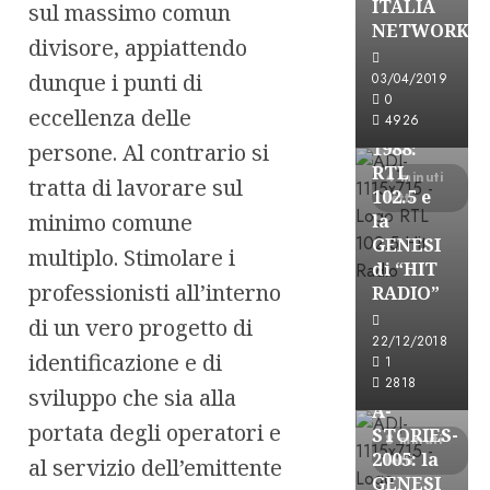
ITALIA
sul massimo comun
A-Stories
NETWORK
divisore, appiattendo
Formazione Rad
FREE
dunque i punti di
03/04/2019
A-
0
eccellenza delle
4926
STORIES-
1988:
persone. Al contrario si
RTL
4 minuti
tratta di lavorare sul
102.5 e
letti
minimo comune
la
GENESI
multiplo. Stimolare i
di “HIT
professionisti all’interno
RADIO”
di un vero progetto di
A-Stories
22/12/2018
Formazione Rad
identificazione e di
1
FREE
2818
sviluppo che sia alla
A-
portata degli operatori e
STORIES-
8 minuti
2005: la
letti
al servizio dell’emittente
GENESI