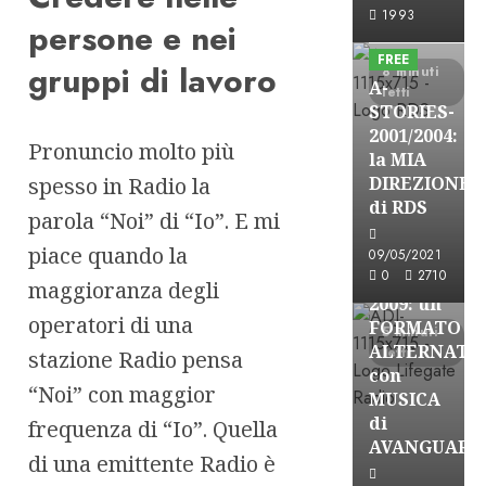
A-Stories
1993
persone e nei
Formazione Rad
FREE
gruppi di lavoro
8 minuti
A-
letti
STORIES-
2001/2004:
Pronuncio molto più
la MIA
A-Stories
spesso in Radio la
DIREZIONE
Formazione Rad
di RDS
parola “Noi” di “Io”. E mi
FREE
piace quando la
A-
09/05/2021
0
2710
STORIES-
maggioranza degli
2009: un
operatori di una
FORMATO
5 minuti
ALTERNATI
letti
stazione Radio pensa
con
“Noi” con maggior
MUSICA
di
frequenza di “Io”. Quella
AVANGUARD
di una emittente Radio è
A-Stories