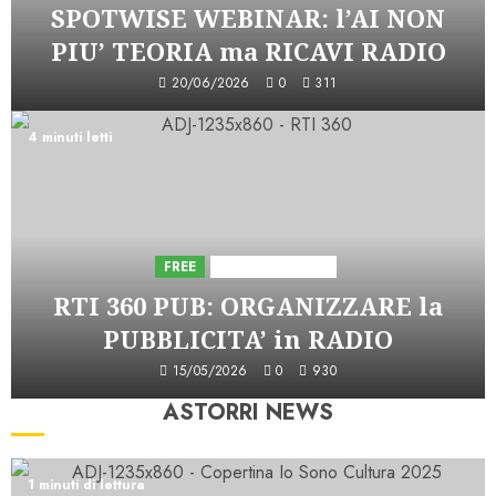
SPOTWISE WEBINAR: l’AI NON
PIU’ TEORIA ma RICAVI RADIO
20/06/2026
0
311
4 minuti letti
FREE
Iniziative Astorri
RTI 360 PUB: ORGANIZZARE la
PUBBLICITA’ in RADIO
15/05/2026
0
930
ASTORRI NEWS
1 minuti di lettura