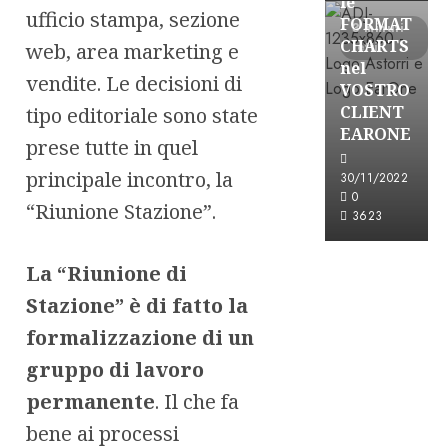
le
ufficio stampa, sezione
FORMAT
3 minuti
CHARTS
web, area marketing e
letti
nel
vendite. Le decisioni di
VOSTRO
CLIENT
tipo editoriale sono state
EARONE
prese tutte in quel
principale incontro, la
30/11/2022
0
“Riunione Stazione”.
3623
La “Riunione di
Stazione” è di fatto la
formalizzazione di un
gruppo di lavoro
permanente
. Il che fa
bene ai processi