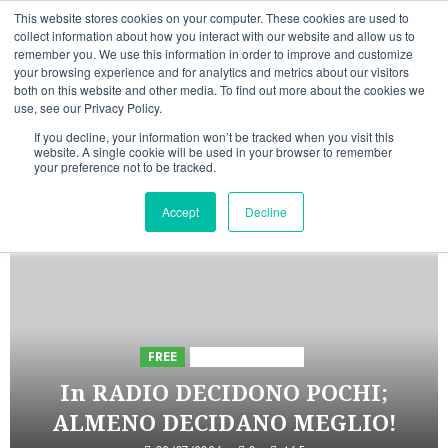
Vai
07/08/2026
16:58:44
This website stores cookies on your computer. These cookies are used to
al
collect information about how you interact with our website and allow us to
Linkedin
Facebook
X
Telegram
Whatsapp
Mastodon
remember you. We use this information in order to improve and customize
contenuto
your browsing experience and for analytics and metrics about our visitors
both on this website and other media. To find out more about the cookies we
use, see our Privacy Policy.
If you decline, your information won’t be tracked when you visit this
website. A single cookie will be used in your browser to remember
your preference not to be tracked.
INIZIATIVE ASTORRI
Accept
Decline
5 minuti letti
FREE
Iniziative Astorri
In RADIO DECIDONO POCHI;
ALMENO DECIDANO MEGLIO!