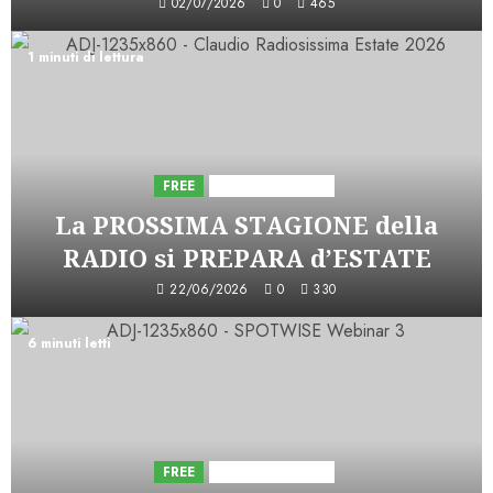
02/07/2026
0
465
1 minuti di lettura
FREE
Iniziative Astorri
La PROSSIMA STAGIONE della
RADIO si PREPARA d’ESTATE
22/06/2026
0
330
6 minuti letti
FREE
Iniziative Astorri