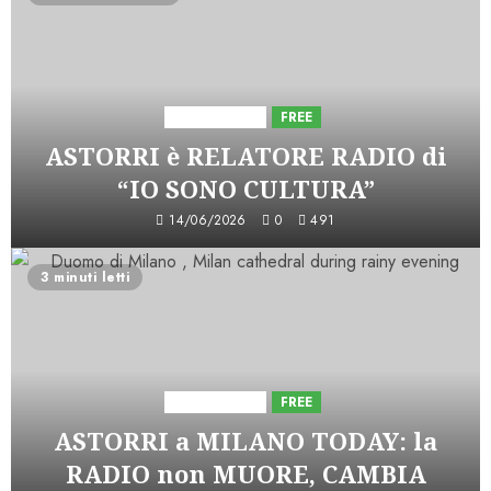
Astorri News
FREE
ASTORRI è RELATORE RADIO di
“IO SONO CULTURA”
14/06/2026
0
491
3 minuti letti
Astorri News
FREE
ASTORRI a MILANO TODAY: la
RADIO non MUORE, CAMBIA