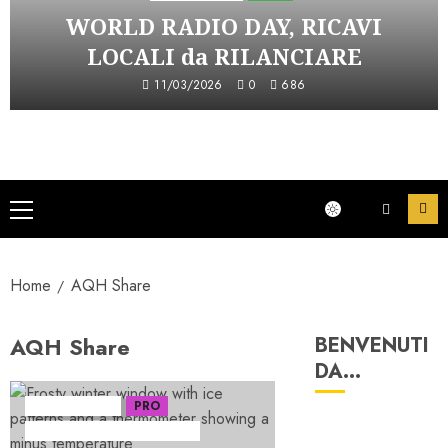
WORLD RADIO DAY, RICAVI
LOCALI da RILANCIARE
11/03/2026
0
686
Menu
principale
Home
AQH Share
AQH Share
BENVENUTI
DA…
Ascolti Radio
PRO
5 minuti letti
Serie "AudiRadio Insights"