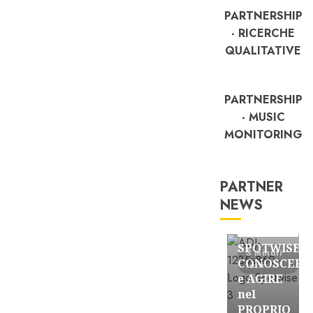
PARTNERSHIP
- RICERCHE
QUALITATIVE
PARTNERSHIP
- MUSIC
MONITORING
PARTNER
NEWS
FREE
Partnership
SPOTWISE:
3 minuti
CONOSCERE
letti
e AGIRE
nel
PROPRIO