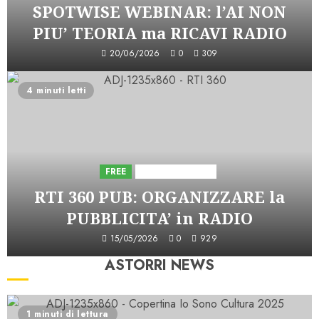
SPOTWISE WEBINAR: l’AI NON
PIU’ TEORIA ma RICAVI RADIO
20/06/2026
0
309
4 minuti letti
FREE
Iniziative Astorri
RTI 360 PUB: ORGANIZZARE la
PUBBLICITA’ in RADIO
15/05/2026
0
929
ASTORRI NEWS
1 minuti di lettura