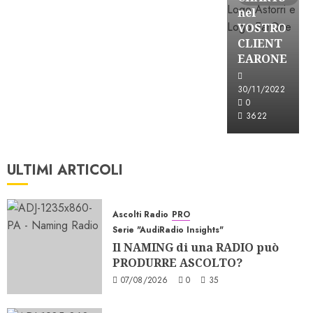
nel
VOSTRO
CLIENT
EARONE
30/11/2022
0
3622
ULTIMI ARTICOLI
Ascolti Radio
PRO
Serie "AudiRadio Insights"
Il NAMING di una RADIO può
PRODURRE ASCOLTO?
07/08/2026
0
35