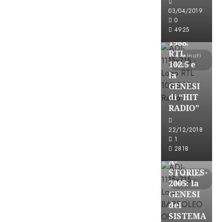
FREE
03/04/2019
A-
0
4925
STORIES-
1988:
RTL
4 minuti
102.5 e
letti
la
GENESI
di “HIT
RADIO”
A-Stories
22/12/2018
Formazione Rad
1
FREE
2818
A-
STORIES-
8 minuti
2005: la
letti
GENESI
del
SISTEMA