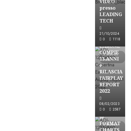
VIDEO
presso
LEADING
TECH
21/10/2024
Partnership
0
1118
EARONE
COMPIE
2 minuti
13 ANNI
letti
e
RILASCIA
l’AIRPLAY
REPORT
2022
Partnership
08/02/2023
0
2587
CONSULTAR
le
FORMAT
3 minuti
CHARTS
letti