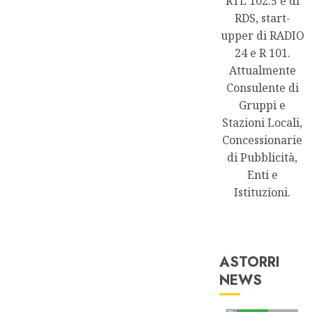
RTL 102.5 e di
RDS, start-
upper di RADIO
24 e R 101.
Attualmente
Consulente di
Gruppi e
Stazioni Locali,
Concessionarie
di Pubblicità,
Enti e
Istituzioni.
ASTORRI
NEWS
Astorri News
FREE