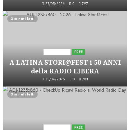
27/05/2026
0
797
3 minuti letti
Astorri News
FREE
A LATINA STORI@FEST i 50 ANNI
della RADIO LIBERA
15/04/2026
0
703
3 minuti letti
Astorri News
FREE