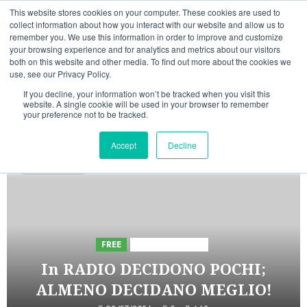
Vai
07/08/2026
12:45:53
This website stores cookies on your computer. These cookies are used to
al
collect information about how you interact with our website and allow us to
Linkedin
Facebook
X
Telegram
Whatsapp
Mastodon
remember you. We use this information in order to improve and customize
contenuto
your browsing experience and for analytics and metrics about our visitors
both on this website and other media. To find out more about the cookies we
use, see our Privacy Policy.
If you decline, your information won’t be tracked when you visit this
website. A single cookie will be used in your browser to remember
your preference not to be tracked.
INIZIATIVE ASTORRI
Accept
Decline
5 minuti letti
FREE
Iniziative Astorri
In RADIO DECIDONO POCHI;
ALMENO DECIDANO MEGLIO!