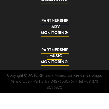
PARTNERSHIP
- ADV
MONITORING
PARTNERSHIP
- MUSIC
MONITORING
Copyright © ASTORRI sas - Milano; via Residenza Spiga,
Milano Due - Partita Iva 04276830967 - Tel +39 373
8035870