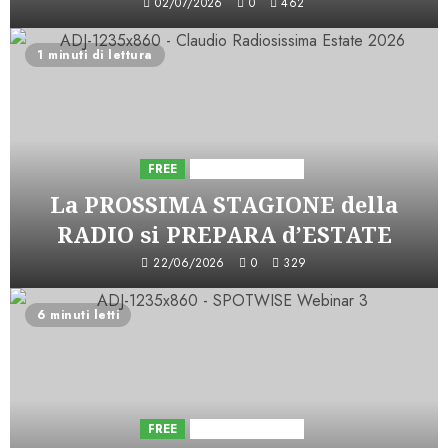
02/07/2026
0
462
1 minuti di lettura
FREE
Iniziative Astorri
La PROSSIMA STAGIONE della
RADIO si PREPARA d’ESTATE
22/06/2026
0
329
6 minuti letti
FREE
Iniziative Astorri