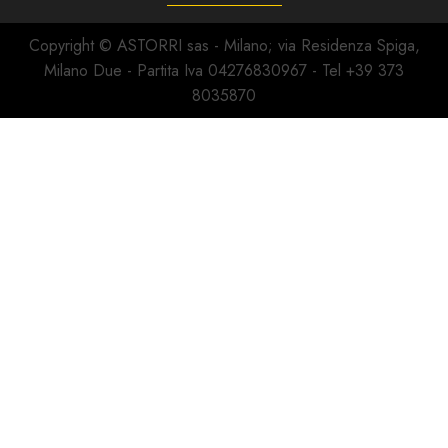
Copyright © ASTORRI sas - Milano; via Residenza Spiga,
Milano Due - Partita Iva 04276830967 - Tel +39 373
8035870