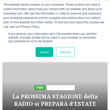
Vai
06/08/2026
22:50:31
This website stores cookies on your computer. These cookies are used to
al
collect information about how you interact with our website and allow us to
Linkedin
Facebook
X
Telegram
Whatsapp
Mastodon
remember you. We use this information in order to improve and customize
contenuto
your browsing experience and for analytics and metrics about our visitors
both on this website and other media. To find out more about the cookies we
use, see our Privacy Policy.
If you decline, your information won’t be tracked when you visit this
website. A single cookie will be used in your browser to remember
your preference not to be tracked.
INIZIATIVE ASTORRI
Accept
Decline
1 minuto di lettura
FREE
Iniziative Astorri
La PROSSIMA STAGIONE della
RADIO si PREPARA d’ESTATE