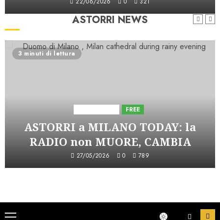
22/06/2026
0
321
ASTORRI NEWS
3 minuti di lettura
Astorri News
FREE
ASTORRI a MILANO TODAY: la
RADIO non MUORE, CAMBIA
27/05/2026
0
789
Menu