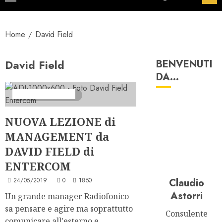
principale
Home
David Field
David Field
BENVENUTI
DA…
Formazione Radio
2 minuti di lettura
NUOVA LEZIONE di
MANAGEMENT da
DAVID FIELD di
ENTERCOM
24/05/2019
0
1850
Claudio
Astorri
Un grande manager Radiofonico
sa pensare e agire ma soprattutto
Consulente
comunicare all'esterno e