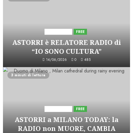
Astorri News
FREE
ASTORRI è RELATORE RADIO di
“IO SONO CULTURA”
14/06/2026
0
485
3 minuti di lettura
Astorri News
FREE
ASTORRI a MILANO TODAY: la
RADIO non MUORE, CAMBIA