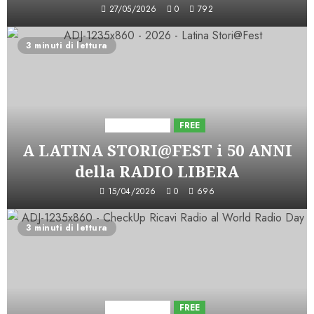
27/05/2026
0
792
3 minuti di lettura
Astorri News
FREE
A LATINA STORI@FEST i 50 ANNI
della RADIO LIBERA
15/04/2026
0
696
3 minuti di lettura
Astorri News
FREE