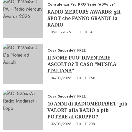
Consulenza Pro
PRO
Serie "ADVoice"
RADIO MERCURY AWARDS: gli
SPOT che FANNO GRANDE la
RADIO
05/08/2026
0
34
Cosa Succede?
FREE
Il NOME PUO’ DIVENTARE
ASCOLTO? Il CASO “MUSICA
ITALIANA”
04/08/2026
0
168
Cosa Succede?
FREE
10 ANNI di RADIOMEDIASET: più
VALORE alla RADIO o più
POTERE al GRUPPO?
02/08/2026
0
208