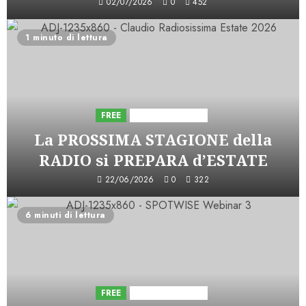
02/07/2026
0
452
1 minuto di lettura
FREE
Iniziative Astorri
La PROSSIMA STAGIONE della
RADIO si PREPARA d’ESTATE
22/06/2026
0
322
6 minuti di lettura
FREE
Iniziative Astorri