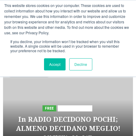
Vai
06/08/2026
14:53:47
This website stores cookies on your computer. These cookies are used to
al
collect information about how you interact with our website and allow us to
Linkedin
Facebook
X
Telegram
Whatsapp
Mastodon
remember you. We use this information in order to improve and customize
contenuto
your browsing experience and for analytics and metrics about our visitors
both on this website and other media. To find out more about the cookies we
use, see our Privacy Policy.
If you decline, your information won’t be tracked when you visit this
website. A single cookie will be used in your browser to remember
your preference not to be tracked.
INIZIATIVE ASTORRI
Accept
Decline
5 minuti di lettura
FREE
Iniziative Astorri
In RADIO DECIDONO POCHI;
ALMENO DECIDANO MEGLIO!