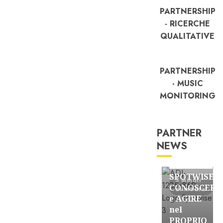
PARTNERSHIP
- RICERCHE
QUALITATIVE
PARTNERSHIP
- MUSIC
MONITORING
PARTNER
NEWS
FREE
Partnership
SPOTWISE:
3 minuti
CONOSCERE
di lettura
e AGIRE
nel
PROPRIO