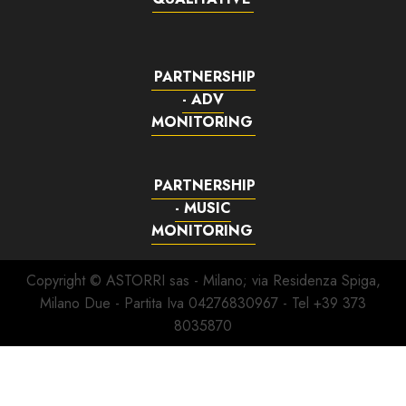
PARTNERSHIP
- ADV
MONITORING
PARTNERSHIP
- MUSIC
MONITORING
Copyright © ASTORRI sas - Milano; via Residenza Spiga,
Milano Due - Partita Iva 04276830967 - Tel +39 373
8035870