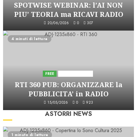
SPOTWISE WEBINAR: l’AI NON
PIU’ TEORIA ma RICAVI RADIO
20/06/2026
0
307
4 minuti di lettura
FREE
Iniziative Astorri
RTI 360 PUB: ORGANIZZARE la
PUBBLICITA’ in RADIO
15/05/2026
0
923
ASTORRI NEWS
1 minuto di lettura