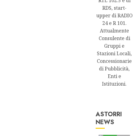
RTL 102.5 e di
RDS, start-
upper di RADIO
24 e R 101.
Attualmente
Consulente di
Gruppi e
Stazioni Locali,
Concessionarie
di Pubblicità,
Enti e
Istituzioni.
ASTORRI
NEWS
Astorri News
FREE