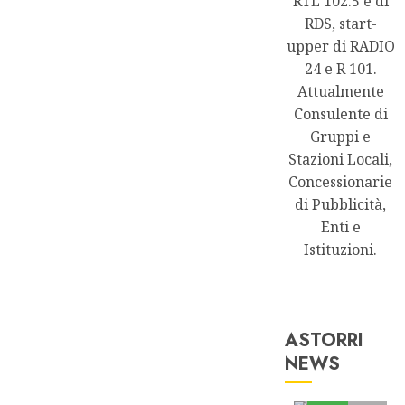
RTL 102.5 e di
RDS, start-
upper di RADIO
24 e R 101.
Attualmente
Consulente di
Gruppi e
Stazioni Locali,
Concessionarie
di Pubblicità,
Enti e
Istituzioni.
ASTORRI
NEWS
Astorri News
FREE