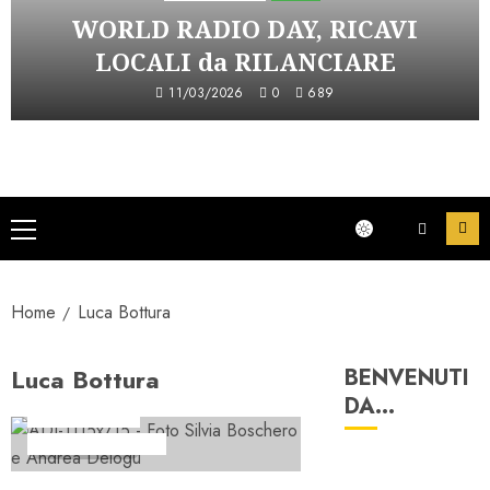
WORLD RADIO DAY, RICAVI
LOCALI da RILANCIARE
11/03/2026
0
689
Menu
principale
Home
Luca Bottura
Luca Bottura
BENVENUTI
DA…
Conduz Radio
Formazione Radio
5 minuti letti