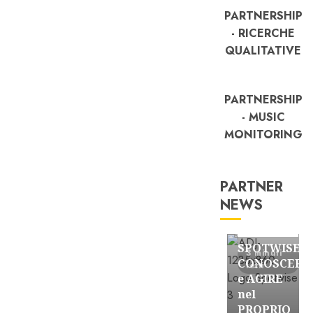
PARTNERSHIP
- RICERCHE
QUALITATIVE
PARTNERSHIP
- MUSIC
MONITORING
PARTNER
NEWS
FREE
Partnership
SPOTWISE:
3 minuti
CONOSCERE
letti
e AGIRE
nel
PROPRIO