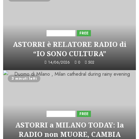
Astorri News
FREE
ASTORRI è RELATORE RADIO di
“IO SONO CULTURA”
14/06/2026
0
502
3 minuti letti
Astorri News
FREE
ASTORRI a MILANO TODAY: la
RADIO non MUORE, CAMBIA