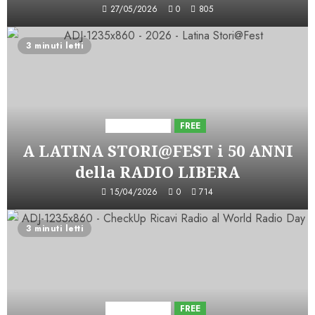
27/05/2026
0
805
3 minuti letti
Astorri News
FREE
A LATINA STORI@FEST i 50 ANNI
della RADIO LIBERA
15/04/2026
0
714
3 minuti letti
Astorri News
FREE