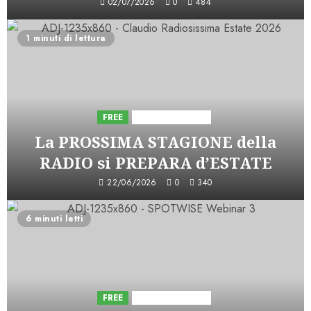
02/07/2026
0
484
1 minuti di lettura
FREE
Iniziative Astorri
La PROSSIMA STAGIONE della
RADIO si PREPARA d’ESTATE
22/06/2026
0
340
6 minuti letti
FREE
Iniziative Astorri