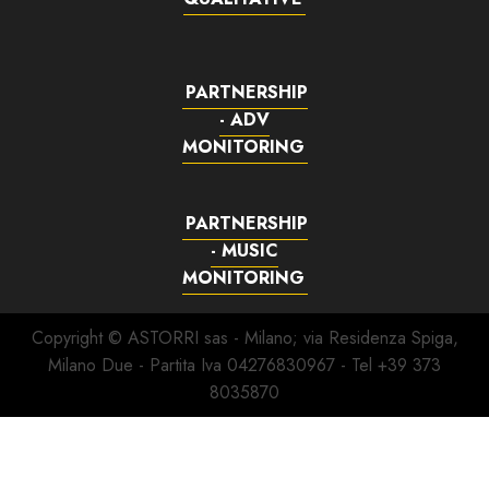
PARTNERSHIP
- ADV
MONITORING
PARTNERSHIP
- MUSIC
MONITORING
Copyright © ASTORRI sas - Milano; via Residenza Spiga,
Milano Due - Partita Iva 04276830967 - Tel +39 373
8035870