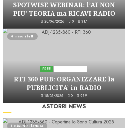
SPOTWISE WEBINAR: l’AI NON
PIU’ TEORIA ma RICAVI RADIO
20/06/2026
0
317
4 minuti letti
FREE
Iniziative Astorri
RTI 360 PUB: ORGANIZZARE la
PUBBLICITA’ in RADIO
15/05/2026
0
939
ASTORRI NEWS
1 minuti di lettura