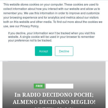
Vai
10/08/2026
07:25:02
This website stores cookies on your computer. These cookies are used to
al
collect information about how you interact with our website and allow us to
Linkedin
Facebook
X
Telegram
Whatsapp
Mastodon
remember you. We use this information in order to improve and customize
contenuto
your browsing experience and for analytics and metrics about our visitors
both on this website and other media. To find out more about the cookies we
use, see our Privacy Policy.
If you decline, your information won’t be tracked when you visit this
website. A single cookie will be used in your browser to remember
your preference not to be tracked.
INIZIATIVE ASTORRI
Accept
Decline
5 minuti letti
FREE
Iniziative Astorri
In RADIO DECIDONO POCHI;
ALMENO DECIDANO MEGLIO!