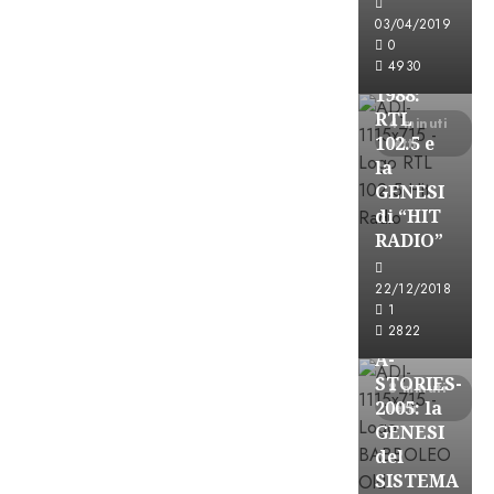
FREE
03/04/2019
A-
0
4930
STORIES-
1988:
RTL
4 minuti
102.5 e
letti
la
GENESI
di “HIT
RADIO”
A-Stories
22/12/2018
Formazione Rad
1
FREE
2822
A-
STORIES-
8 minuti
2005: la
letti
GENESI
del
SISTEMA