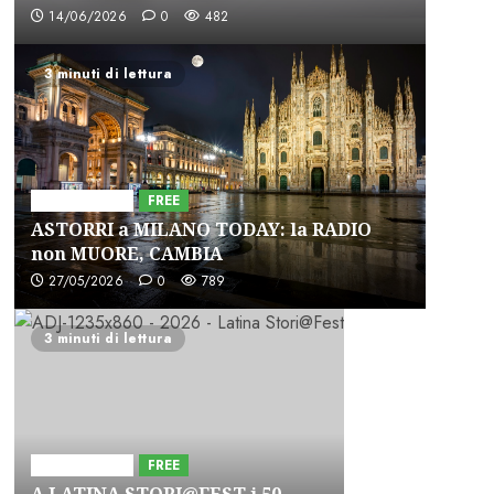
14/06/2026
0
482
3 minuti di lettura
Astorri News
FREE
ASTORRI a MILANO TODAY: la RADIO
non MUORE, CAMBIA
27/05/2026
0
789
3 minuti di lettura
Astorri News
FREE