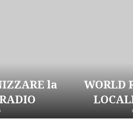
NIZZARE la
WORLD R
 RADIO
LOCALI
0