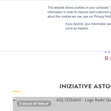
Vai
06/08/2026
02:03:31
This website stores cookies on your computer. 
al
information in order to improve and customize y
contenuto
about the cookies we use, see our Privacy Polic
If you decline, your information w
not to be tracked.
INIZIATIVE ASTO
5 minuti di lettura