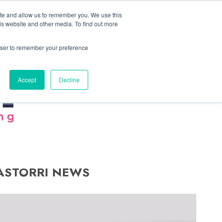
Linkedin
Facebook
X
Telegram
Whatsapp
Mastodon
ite and allow us to remember you. We use this
is website and other media. To find out more
rowser to remember your preference
Accept
Decline
ASTORRI NEWS