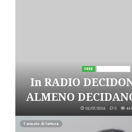
FREE
Iniziative Astorri
In RADIO DECIDO
ALMENO DECIDANO
02/07/2026
0
44
1 minuto di lettura