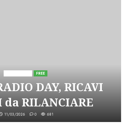
Astorri News
FREE
ADIO DAY, RICAVI
 da RILANCIARE
11/03/2026
0
681