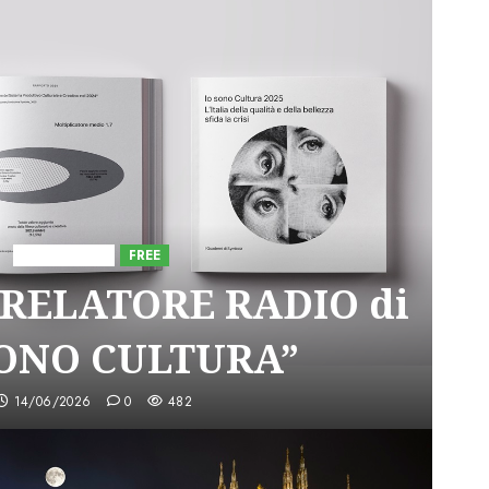
Astorri News
FREE
 RELATORE RADIO di
SONO CULTURA”
14/06/2026
0
482