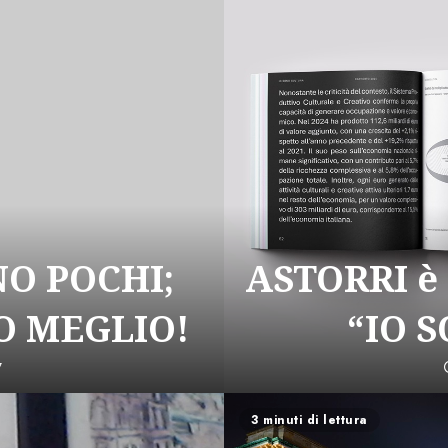
NO POCHI;
ASTORRI è
 MEGLIO!
“IO 
7
3 minuti di lettura