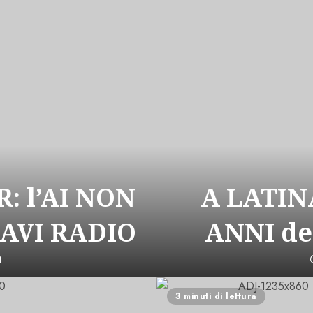
: l’AI NON
A LATIN
CAVI RADIO
ANNI de
4
3 minuti di lettura