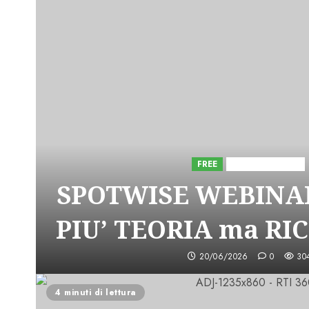
FREE
Iniziative Astorri
SPOTWISE WEBINAR
PIU’ TEORIA ma RI
20/06/2026
0
30
4 minuti di lettura