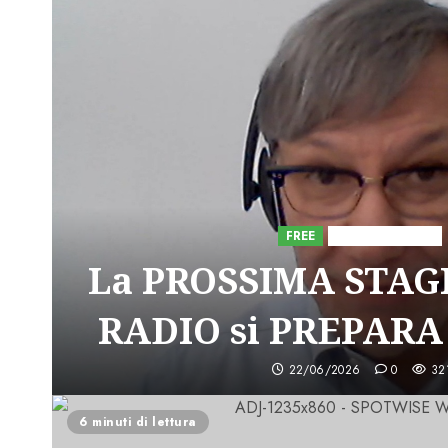
FREE
Iniziative Astorri
La PROSSIMA STAGI
RADIO si PREPARA
22/06/2026
0
32
6 minuti di lettura