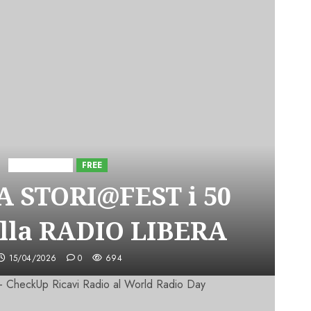
Astorri News
FREE
A STORI@FEST i 50
lla RADIO LIBERA
15/04/2026
0
694