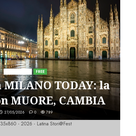
Astorri News
FREE
a MILANO TODAY: la
on MUORE, CAMBIA
27/05/2026
0
789