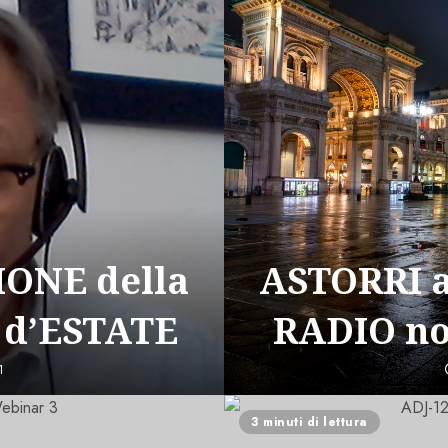
ONE della
ASTORRI 
 d’ESTATE
RADIO n
1
3 minuti di lettura