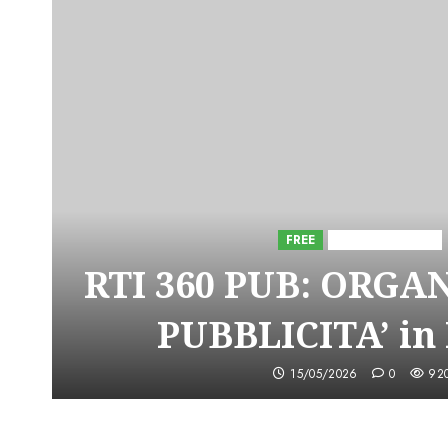
FREE
Iniziative Astorri
RTI 360 PUB: ORGA
PUBBLICITA’ in
15/05/2026
0
92