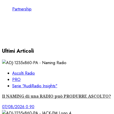
Partnership
CONSULTARE le FORMAT CHARTS nel
VOSTRO CLIENT EARONE
30/11/2022
0
3625
Ultimi Articoli
Ascolti Radio
PRO
Serie "AudiRadio Insights"
Il NAMING di una RADIO può PRODURRE ASCOLTO?
07/08/2026
0
90