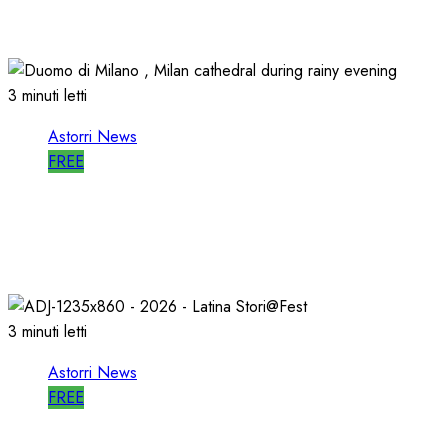
14/06/2026
0
498
3 minuti letti
Astorri News
FREE
ASTORRI a MILANO TODAY: la RADIO non
MUORE, CAMBIA
27/05/2026
0
803
3 minuti letti
Astorri News
FREE
A LATINA STORI@FEST i 50 ANNI della