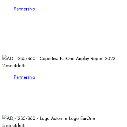
Partnership
VISION BROADCAST, ESPLORARE il MONDO
dell’AUDIO e del VIDEO presso LEADING
TECH
21/10/2024
0
1120
2 minuti letti
Partnership
EARONE COMPIE 13 ANNI e RILASCIA
l’AIRPLAY REPORT 2022
08/02/2023
0
2589
3 minuti letti