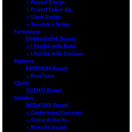
– Project Design
– Project Follow-Up
– Clock Design
– Sessioni a Tempo
Formazione
FORMAZIONE (home)
– I Perché della Radio
– I Perché della Stazione
Partners
PARTNERS (home)
– BenzTown
Clienti
CLIENTI (home)
Iniziative
INIZIATIVE (home)
– Conferenze/Convegni
– Giurie di Merito
– Ricerche Sociali