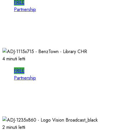
FREE
Partnership
SPOTWISE: CONOSCERE e AGIRE nel
PROPRIO MERCATO LOCALE
23/03/2026
0
728
4 minuti letti
FREE
Partnership
Per la PRODUZIONE RADIO, PIU’ QUALITA’ e
PIU’ RAPIDITA’: le AUDIO LIBRARIES
03/02/2026
0
727
2 minuti letti