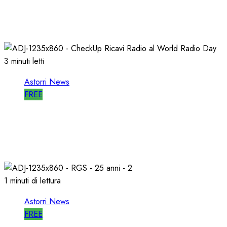
RADIO LIBERA
15/04/2026
0
712
3 minuti letti
Astorri News
FREE
WORLD RADIO DAY, RICAVI LOCALI da
RILANCIARE
11/03/2026
0
689
1 minuti di lettura
Astorri News
FREE