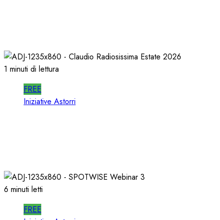
In RADIO DECIDONO POCHI; ALMENO
DECIDANO MEGLIO!
02/07/2026
0
476
1 minuti di lettura
FREE
Iniziative Astorri
La PROSSIMA STAGIONE della RADIO si
PREPARA d’ESTATE
22/06/2026
0
338
6 minuti letti
FREE