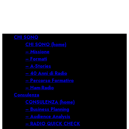
RILANCIARE
11/03/2026
0
689
Menu
CHI SONO
principale
CHI SONO (home)
– Missione
– Formati
– A-Stories
– 40 Anni di Radio
– Percorso Formativo
– Ham-Radio
Consulenza
CONSULENZA (home)
– Business Planning
– Audience Analysis
– RADIO QUICK CHECK