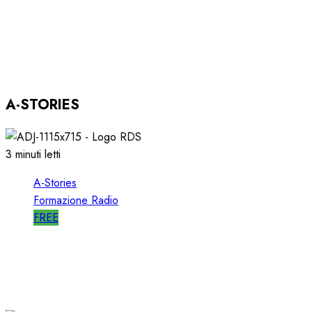
ASTORRI OSPITE in DIRETTA a RGS per i
SUOI 25 ANNI
03/12/2025
0
804
A-STORIES
3 minuti letti
A-Stories
Formazione Radio
FREE
A-STORIES-2001: i 4 GRANDI SUCCESSI in
SEQUENZA MIXATA
07/02/2022
0
2026