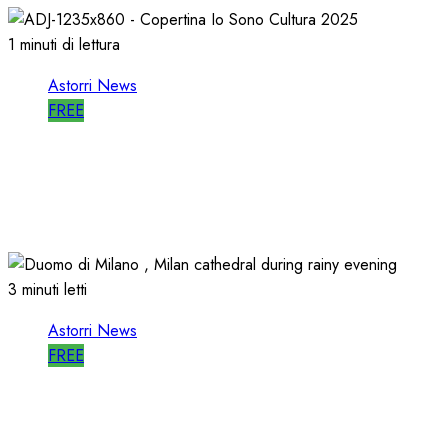
1 minuti di lettura
Astorri News
FREE
ASTORRI è RELATORE RADIO di “IO
SONO CULTURA”
14/06/2026
0
498
3 minuti letti
Astorri News
FREE
ASTORRI a MILANO TODAY: la RADIO
non MUORE, CAMBIA