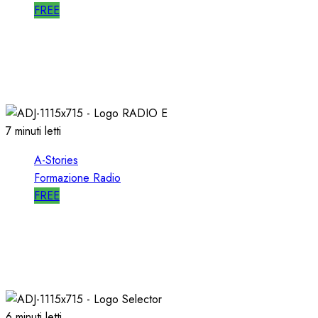
FREE
A-STORIES-1988/1993: la MIA DIREZIONE di
RTL 102.5
04/03/2021
0
3101
7 minuti letti
A-Stories
Formazione Radio
FREE
A-STORIES-2006: un PROGETTO RADIO per
l’EMITTENZA CATTOLICA
21/11/2020
0
1760
6 minuti letti