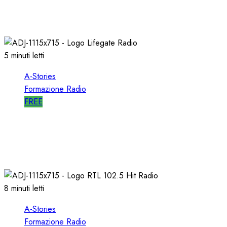
RDS
09/05/2021
0
2713
5 minuti letti
A-Stories
Formazione Radio
FREE
A-STORIES-2009: un FORMATO
ALTERNATIVO con MUSICA di AVANGUARDIA
11/04/2021
0
1626
8 minuti letti
A-Stories
Formazione Radio