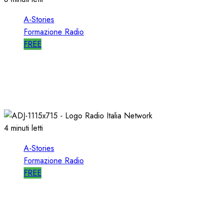
A-Stories
Formazione Radio
FREE
A-STORIES-1989: l’AVVIO di SELECTOR a RTL
102.5
10/01/2020
0
2544
4 minuti letti
A-Stories
Formazione Radio
FREE
A-STORIES-1998: RADIO ITALIA NETWORK
03/04/2019
0
4928