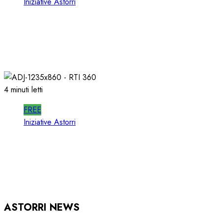
Iniziative Astorri
SPOTWISE WEBINAR: l’AI NON PIU’
TEORIA ma RICAVI RADIO
20/06/2026
0
316
4 minuti letti
FREE
Iniziative Astorri
RTI 360 PUB: ORGANIZZARE la
PUBBLICITA’ in RADIO
15/05/2026
0
933
ASTORRI NEWS