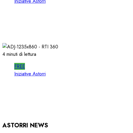
Iniziative Astorri
SPOTWISE WEBINAR: l’AI NON PIU’
TEORIA ma RICAVI RADIO
20/06/2026
0
304
4 minuti di lettura
FREE
Iniziative Astorri
RTI 360 PUB: ORGANIZZARE la
PUBBLICITA’ in RADIO
15/05/2026
0
920
ASTORRI NEWS