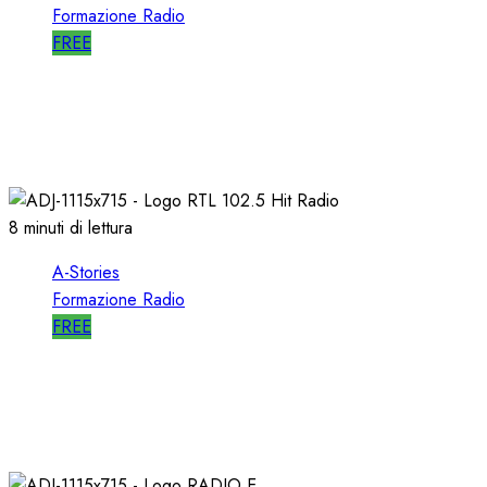
Formazione Radio
FREE
A-STORIES-2009: un FORMATO
ALTERNATIVO con MUSICA di AVANGUARDIA
11/04/2021
0
1623
8 minuti di lettura
A-Stories
Formazione Radio
FREE
A-STORIES-1988/1993: la MIA DIREZIONE di
RTL 102.5
04/03/2021
0
3093