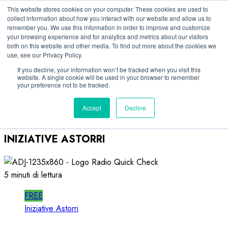
Vai
06/08/2026
This website stores cookies on your computer. These cookies are used to
collect information about how you interact with our website and allow us to
al
remember you. We use this information in order to improve and customize
Linkedin
contenuto
your browsing experience and for analytics and metrics about our visitors
Facebook
both on this website and other media. To find out more about the cookies we
use, see our Privacy Policy.
X
Telegram
If you decline, your information won’t be tracked when you visit this
website. A single cookie will be used in your browser to remember
Whatsapp
your preference not to be tracked.
Mastodon
Accept
Decline
INIZIATIVE ASTORRI
5 minuti di lettura
FREE
Iniziative Astorri