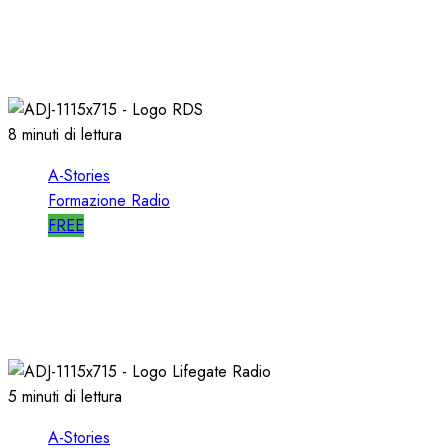
A-STORIES-2001: 100 SECONDI con un
DIRETTORE di SUCCESSO su RDS
19/01/2022
0
1991
8 minuti di lettura
A-Stories
Formazione Radio
FREE
A-STORIES-2001/2004: la MIA DIREZIONE di
RDS
09/05/2021
0
2708
5 minuti di lettura
A-Stories