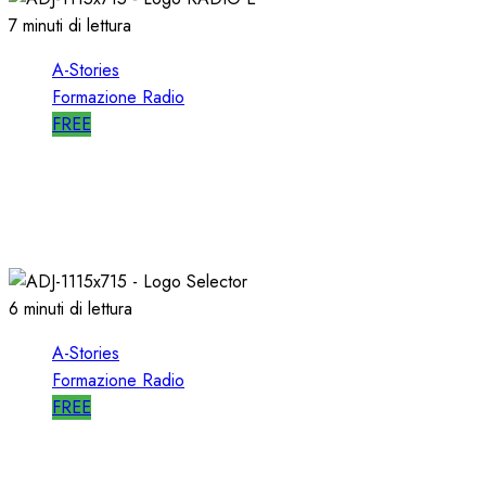
7 minuti di lettura
A-Stories
Formazione Radio
FREE
A-STORIES-2006: un PROGETTO RADIO per
l’EMITTENZA CATTOLICA
21/11/2020
0
1752
6 minuti di lettura
A-Stories
Formazione Radio
FREE
A-STORIES-1989: l’AVVIO di SELECTOR a RTL