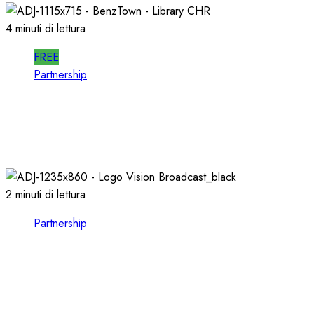
4 minuti di lettura
FREE
Partnership
Per la PRODUZIONE RADIO, PIU’ QUALITA’ e
PIU’ RAPIDITA’: le AUDIO LIBRARIES
03/02/2026
0
721
2 minuti di lettura
Partnership
VISION BROADCAST, ESPLORARE il MONDO
dell’AUDIO e del VIDEO presso LEADING
TECH