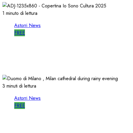
1 minuto di lettura
Astorri News
FREE
ASTORRI è RELATORE RADIO di “IO
SONO CULTURA”
14/06/2026
0
482
3 minuti di lettura
Astorri News
FREE
ASTORRI a MILANO TODAY: la RADIO
non MUORE, CAMBIA