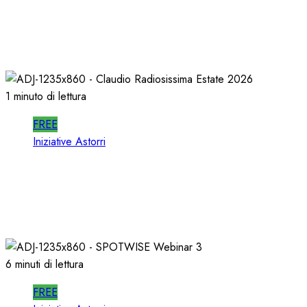
In RADIO DECIDONO POCHI; ALMENO
DECIDANO MEGLIO!
02/07/2026
0
447
1 minuto di lettura
FREE
Iniziative Astorri
La PROSSIMA STAGIONE della RADIO si
PREPARA d’ESTATE
22/06/2026
0
321
6 minuti di lettura
FREE