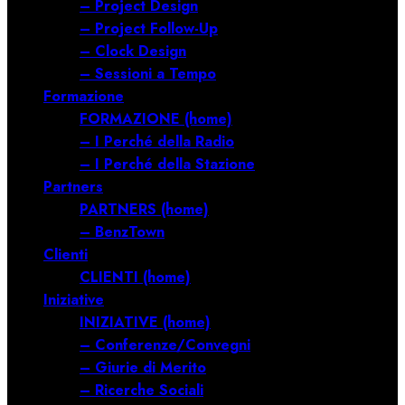
– Project Design
– Project Follow-Up
– Clock Design
– Sessioni a Tempo
Formazione
FORMAZIONE (home)
– I Perché della Radio
– I Perché della Stazione
Partners
PARTNERS (home)
– BenzTown
Clienti
CLIENTI (home)
Iniziative
INIZIATIVE (home)
– Conferenze/Convegni
– Giurie di Merito
– Ricerche Sociali