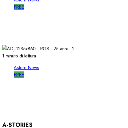
FREE
WORLD RADIO DAY, RICAVI LOCALI da
RILANCIARE
11/03/2026
0
681
1 minuto di lettura
Astorri News
FREE
ASTORRI OSPITE in DIRETTA a RGS per i
SUOI 25 ANNI
03/12/2025
0
801
A-STORIES