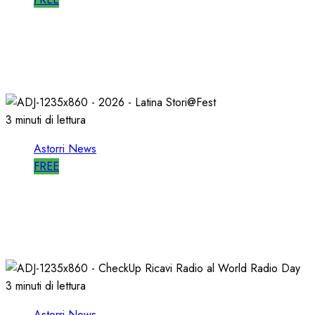
ASTORRI a MILANO TODAY: la RADIO non
MUORE, CAMBIA
27/05/2026
0
789
3 minuti di lettura
Astorri News
FREE
A LATINA STORI@FEST i 50 ANNI della
RADIO LIBERA
15/04/2026
0
694
3 minuti di lettura
Astorri News