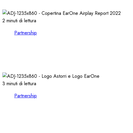
21/10/2024
0
1116
2 minuti di lettura
Partnership
EARONE COMPIE 13 ANNI e RILASCIA
l’AIRPLAY REPORT 2022
08/02/2023
0
2586
3 minuti di lettura
Partnership
CONSULTARE le FORMAT CHARTS nel
VOSTRO CLIENT EARONE
30/11/2022
0
3616