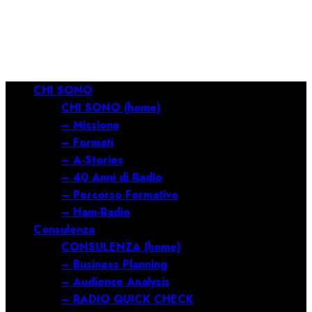
RILANCIARE
11/03/2026
0
681
Menu
CHI SONO
principale
CHI SONO (home)
– Missione
– Formati
– A-Stories
– 40 Anni di Radio
– Percorso Formativo
– Ham-Radio
Consulenza
CONSULENZA (home)
– Business Planning
– Audience Analysis
– RADIO QUICK CHECK