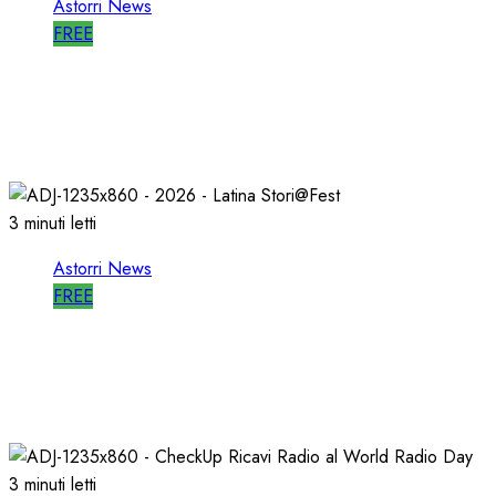
Astorri News
FREE
ASTORRI a MILANO TODAY: la RADIO non
MUORE, CAMBIA
27/05/2026
0
802
3 minuti letti
Astorri News
FREE
A LATINA STORI@FEST i 50 ANNI della
RADIO LIBERA
15/04/2026
0
711
3 minuti letti