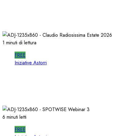
In RADIO DECIDONO POCHI; ALMENO
DECIDANO MEGLIO!
02/07/2026
0
474
1 minuti di lettura
FREE
Iniziative Astorri
La PROSSIMA STAGIONE della RADIO si
PREPARA d’ESTATE
22/06/2026
0
336
6 minuti letti
FREE