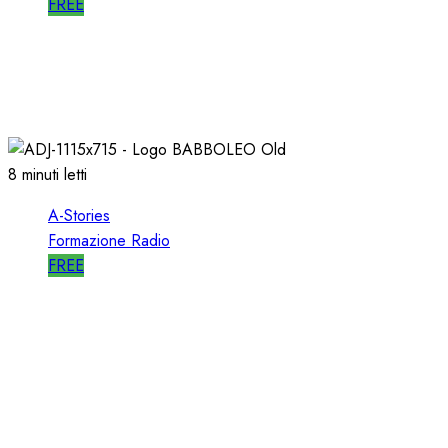
FREE
A-STORIES-1988: RTL 102.5 e la GENESI di
“HIT RADIO”
22/12/2018
1
2821
8 minuti letti
A-Stories
Formazione Radio
FREE
A-STORIES-2005: la GENESI del SISTEMA
BABBOLEO
12/05/2018
0
2839