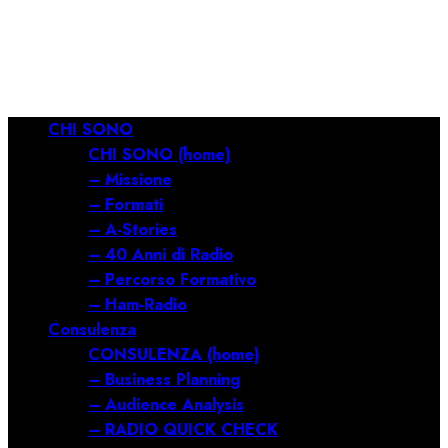
RILANCIARE
11/03/2026
0
687
Menu
CHI SONO
principale
CHI SONO (home)
– Missione
– Formati
– A-Stories
– 40 Anni di Radio
– Percorso Formativo
– Ham-Radio
Consulenza
CONSULENZA (home)
– Business Planning
– Audience Analysis
– RADIO QUICK CHECK