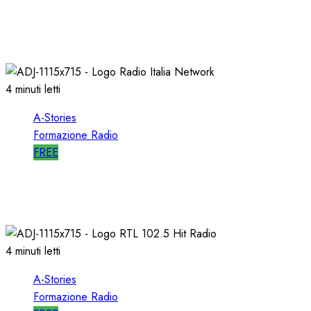
A-STORIES-1989: l’AVVIO di SELECTOR a RTL
102.5
10/01/2020
0
2544
4 minuti letti
A-Stories
Formazione Radio
FREE
A-STORIES-1998: RADIO ITALIA NETWORK
03/04/2019
0
4927
4 minuti letti
A-Stories
Formazione Radio