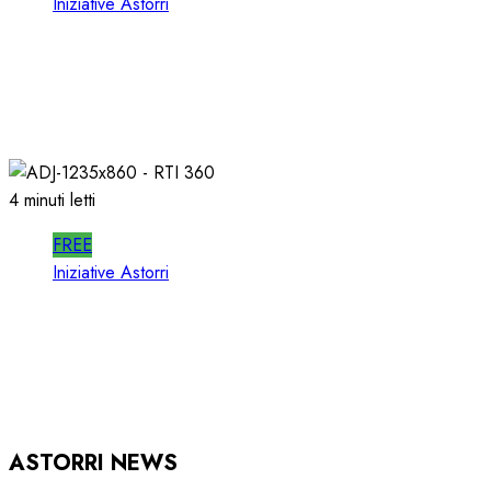
Iniziative Astorri
SPOTWISE WEBINAR: l’AI NON PIU’
TEORIA ma RICAVI RADIO
20/06/2026
0
316
4 minuti letti
FREE
Iniziative Astorri
RTI 360 PUB: ORGANIZZARE la
PUBBLICITA’ in RADIO
15/05/2026
0
933
ASTORRI NEWS