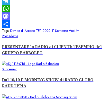
X
Telegram
WhatsApp
Mastodon
Tags:
Device di Ascolto
TER 2022 1° Semestre
Voci.fm
Condividi
Navigazione
Articolo
Precedente
precedente:
articolo
PRESENTARE la RADIO ai CLIENTI: l’ESEMPIO del
GRUPPO BABBOLEO
Articolo
Successivo
successivo:
Dal 10/10 il MORNING SHOW di RADIO GLOBO
RADDOPPIA