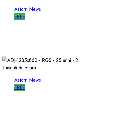
Astorri News
FREE
WORLD RADIO DAY, RICAVI LOCALI da
RILANCIARE
11/03/2026
0
687
1 minuti di lettura
Astorri News
FREE
ASTORRI OSPITE in DIRETTA a RGS per i
SUOI 25 ANNI
03/12/2025
0
804