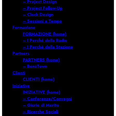
– Project Design
– Project Follow-Up
– Clock Design
– Sessioni a Tempo
Formazione
FORMAZIONE (home)
– I Perché della Radio
– I Perché della Stazione
Partners
PARTNERS (home)
– BenzTown
Clienti
CLIENTI (home)
Iniziative
INIZIATIVE (home)
– Conferenze/Convegni
– Giurie di Merito
– Ricerche Sociali