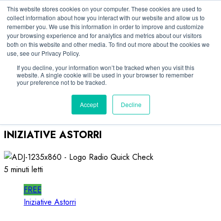
Vai
08/08/2026
This website stores cookies on your computer. These cookies are used to
collect information about how you interact with our website and allow us to
al
remember you. We use this information in order to improve and customize
Linkedin
contenuto
your browsing experience and for analytics and metrics about our visitors
Facebook
both on this website and other media. To find out more about the cookies we
use, see our Privacy Policy.
X
Telegram
If you decline, your information won’t be tracked when you visit this
website. A single cookie will be used in your browser to remember
Whatsapp
your preference not to be tracked.
Mastodon
Accept
Decline
INIZIATIVE ASTORRI
5 minuti letti
FREE
Iniziative Astorri