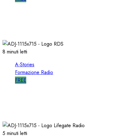
A-STORIES-2001: 100 SECONDI con un
DIRETTORE di SUCCESSO su RDS
19/01/2022
0
1994
8 minuti letti
A-Stories
Formazione Radio
FREE
A-STORIES-2001/2004: la MIA DIREZIONE di
RDS
09/05/2021
0
2711
5 minuti letti