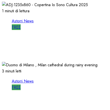
1 minuti di lettura
Astorri News
FREE
ASTORRI è RELATORE RADIO di “IO
SONO CULTURA”
14/06/2026
0
496
3 minuti letti
Astorri News
FREE
ASTORRI a MILANO TODAY: la RADIO
non MUORE, CAMBIA