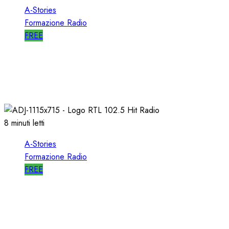
A-Stories
Formazione Radio
FREE
A-STORIES-2009: un FORMATO
ALTERNATIVO con MUSICA di AVANGUARDIA
11/04/2021
0
1626
8 minuti letti
A-Stories
Formazione Radio
FREE
A-STORIES-1988/1993: la MIA DIREZIONE di
RTL 102.5