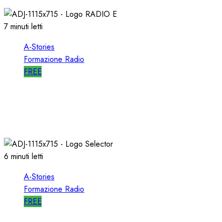
04/03/2021
0
3100
7 minuti letti
A-Stories
Formazione Radio
FREE
A-STORIES-2006: un PROGETTO RADIO per
l’EMITTENZA CATTOLICA
21/11/2020
0
1760
6 minuti letti
A-Stories
Formazione Radio
FREE