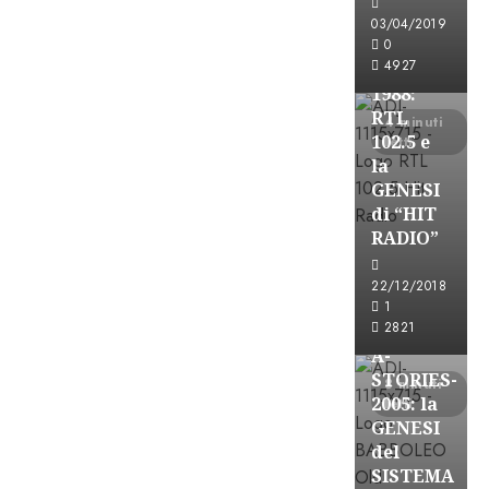
FREE
03/04/2019
A-
0
4927
STORIES-
1988:
RTL
4 minuti
102.5 e
letti
la
GENESI
di “HIT
RADIO”
A-Stories
22/12/2018
Formazione Rad
1
FREE
2821
A-
STORIES-
8 minuti
2005: la
letti
GENESI
del
SISTEMA