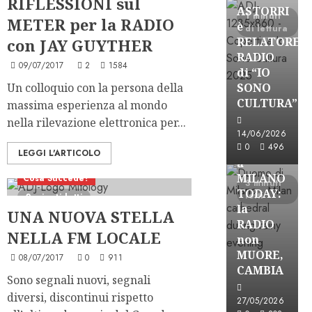
RIFLESSIONI sul
ASTORRI
1 minuti
METER per la RADIO
è
di lettura
RELATORE
con JAY GUYTHER
RADIO
09/07/2017
2
1584
di “IO
Un colloquio con la persona della
SONO
CULTURA”
massima esperienza al mondo
Astorri News
nella rilevazione elettronica per...
FREE
14/06/2026
ASTORRI
0
496
LEGGI L'ARTICOLO
a
MILANO
Cosa Succede?
3 minuti
TODAY:
letti
2 minuti letti
la
UNA NUOVA STELLA
RADIO
NELLA FM LOCALE
non
MUORE,
08/07/2017
0
911
CAMBIA
Sono segnali nuovi, segnali
Astorri News
diversi, discontinui rispetto
27/05/2026
FREE