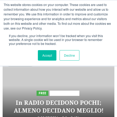
Vai
08/08/2026
20:29:40
This website stores cookies on your computer. These cookies are used to
al
collect information about how you interact with our website and allow us to
Linkedin
Facebook
X
Telegram
Whatsapp
Mastodon
remember you. We use this information in order to improve and customize
contenuto
your browsing experience and for analytics and metrics about our visitors
both on this website and other media. To find out more about the cookies we
use, see our Privacy Policy.
If you decline, your information won’t be tracked when you visit this
website. A single cookie will be used in your browser to remember
your preference not to be tracked.
INIZIATIVE ASTORRI
Accept
Decline
5 minuti letti
FREE
Iniziative Astorri
In RADIO DECIDONO POCHI;
ALMENO DECIDANO MEGLIO!