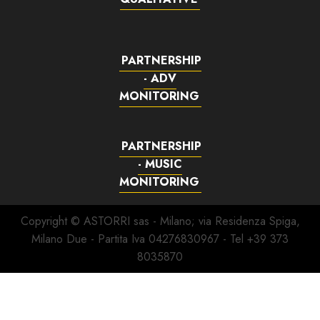
PARTNERSHIP
- ADV
MONITORING
PARTNERSHIP
- MUSIC
MONITORING
Copyright © ASTORRI sas - Milano; via Residenza Spiga,
Milano Due - Partita Iva 04276830967 - Tel +39 373
8035870