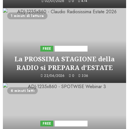
02/07/2026
0
474
1 minuti di lettura
FREE
Iniziative Astorri
La PROSSIMA STAGIONE della
RADIO si PREPARA d’ESTATE
22/06/2026
0
336
6 minuti letti
FREE
Iniziative Astorri