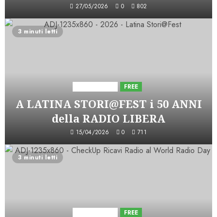
27/05/2026
0
802
3 minuti letti
Astorri News
FREE
A LATINA STORI@FEST i 50 ANNI
della RADIO LIBERA
15/04/2026
0
711
3 minuti letti
Astorri News
FREE