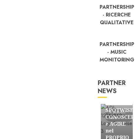
PARTNERSHIP
- RICERCHE
QUALITATIVE
PARTNERSHIP
- MUSIC
MONITORING
PARTNER
NEWS
FREE
Partnership
SPOTWISE:
3 minuti
CONOSCERE
letti
e AGIRE
nel
PROPRIO