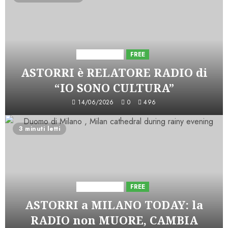
Astorri News
FREE
ASTORRI è RELATORE RADIO di
“IO SONO CULTURA”
14/06/2026
0
496
3 minuti letti
Astorri News
FREE
ASTORRI a MILANO TODAY: la
RADIO non MUORE, CAMBIA