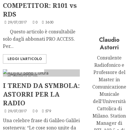
COMPETITOR: R101 vs
RDS
29/07/2017
0
3600
Questo articolo è consultabile
solo dagli abbonati PRO ACCESS.
Claudio
Per...
Astorri
Consulente
LEGGI L'ARTICOLO
Radiofonico e
Formazione Radio
Professore del
2 minuti letti
Master in
I TREND DA SYMBOLA:
Comunicazione
ASTORRI PER LA
Musicale
dell'Università
RADIO
Cattolica di
29/07/2017
0
579
Milano. Station
Una celebre frase di Galileo Galilei
Manager di
sosteneva: “Le cose sono unite da