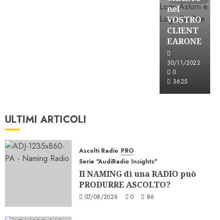
nel
VOSTRO
CLIENT
EARONE
30/11/2022
0
3625
ULTIMI ARTICOLI
Ascolti Radio
PRO
Serie "AudiRadio Insights"
Il NAMING di una RADIO può
PRODURRE ASCOLTO?
07/08/2026
0
86