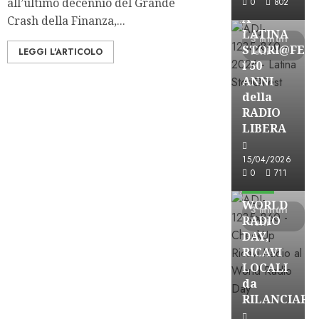
all’ultimo decennio del Grande
0
802
A
Crash della Finanza,...
LATINA
3 minuti
STORI@FES
LEGGI L'ARTICOLO
letti
i 50
ANNI
della
RADIO
LIBERA
15/04/2026
Astorri News
0
711
FREE
WORLD
3 minuti
RADIO
letti
DAY,
RICAVI
LOCALI
da
RILANCIARE