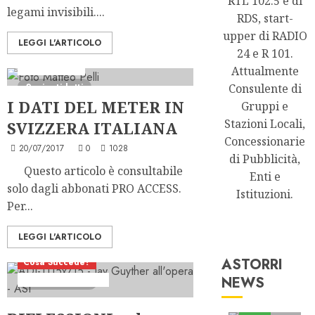
RTL 102.5 e di
legami invisibili....
RDS, start-
upper di RADIO
LEGGI L'ARTICOLO
24 e R 101.
Ascolti Radio
Attualmente
2 minuti letti
Consulente di
I DATI DEL METER IN
Gruppi e
Stazioni Locali,
SVIZZERA ITALIANA
Concessionarie
20/07/2017
0
1028
di Pubblicità,
Questo articolo è consultabile
Enti e
solo dagli abbonati PRO ACCESS.
Istituzioni.
Per...
LEGGI L'ARTICOLO
ASTORRI
Cosa Succede?
NEWS
Rilevaz Elettronica
10 minuti letti
Astorri News
FREE