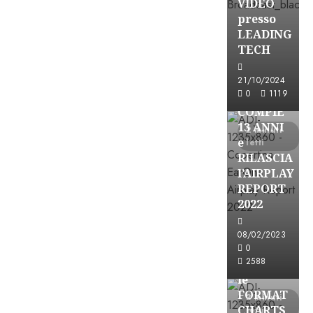
VIDEO
presso
LEADING
TECH
Partnership
21/10/2024
0
1119
EARONE
COMPIE
13 ANNI
2 minuti
e
letti
RILASCIA
l’AIRPLAY
REPORT
2022
08/02/2023
Partnership
0
2588
CONSULTAR
le
FORMAT
3 minuti
CHARTS
letti