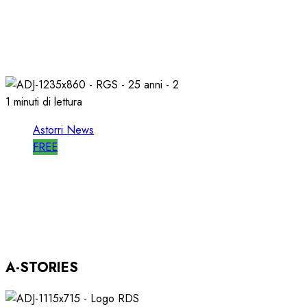
WORLD RADIO DAY, RICAVI LOCALI da
RILANCIARE
11/03/2026
0
686
1 minuti di lettura
Astorri News
FREE
ASTORRI OSPITE in DIRETTA a RGS per i
SUOI 25 ANNI
03/12/2025
0
803
A-STORIES