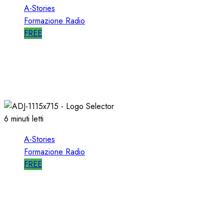
A-Stories
Formazione Radio
FREE
A-STORIES-2006: un PROGETTO RADIO per
l’EMITTENZA CATTOLICA
21/11/2020
0
1759
6 minuti letti
A-Stories
Formazione Radio
FREE
A-STORIES-1989: l’AVVIO di SELECTOR a RTL
102.5