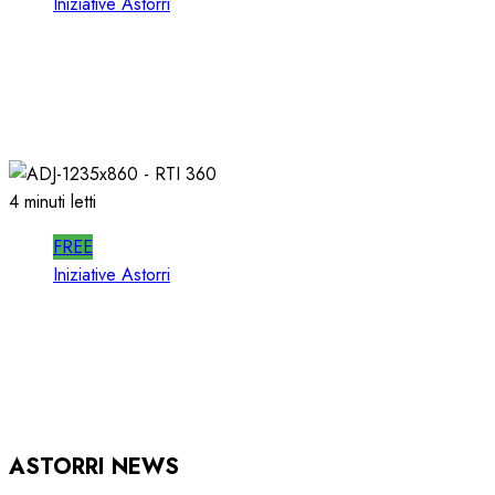
Iniziative Astorri
SPOTWISE WEBINAR: l’AI NON PIU’
TEORIA ma RICAVI RADIO
20/06/2026
0
309
4 minuti letti
FREE
Iniziative Astorri
RTI 360 PUB: ORGANIZZARE la
PUBBLICITA’ in RADIO
15/05/2026
0
928
ASTORRI NEWS