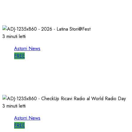
MUORE, CAMBIA
27/05/2026
0
797
3 minuti letti
Astorri News
FREE
A LATINA STORI@FEST i 50 ANNI della
RADIO LIBERA
15/04/2026
0
703
3 minuti letti
Astorri News
FREE