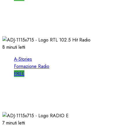
A-STORIES-2009: un FORMATO
ALTERNATIVO con MUSICA di AVANGUARDIA
11/04/2021
0
1625
8 minuti letti
A-Stories
Formazione Radio
FREE
A-STORIES-1988/1993: la MIA DIREZIONE di
RTL 102.5
04/03/2021
0
3097
7 minuti letti