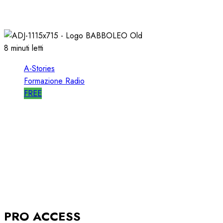
“HIT RADIO”
22/12/2018
1
2818
8 minuti letti
A-Stories
Formazione Radio
FREE
A-STORIES-2005: la GENESI del SISTEMA
BABBOLEO
12/05/2018
0
2839
PRO ACCESS