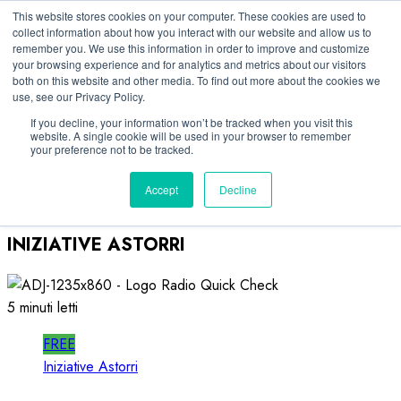
Vai
07/08/2026
This website stores cookies on your computer. These cookies are used to
collect information about how you interact with our website and allow us to
al
remember you. We use this information in order to improve and customize
Linkedin
contenuto
your browsing experience and for analytics and metrics about our visitors
Facebook
both on this website and other media. To find out more about the cookies we
use, see our Privacy Policy.
X
Telegram
If you decline, your information won’t be tracked when you visit this
website. A single cookie will be used in your browser to remember
Whatsapp
your preference not to be tracked.
Mastodon
Accept
Decline
INIZIATIVE ASTORRI
5 minuti letti
FREE
Iniziative Astorri