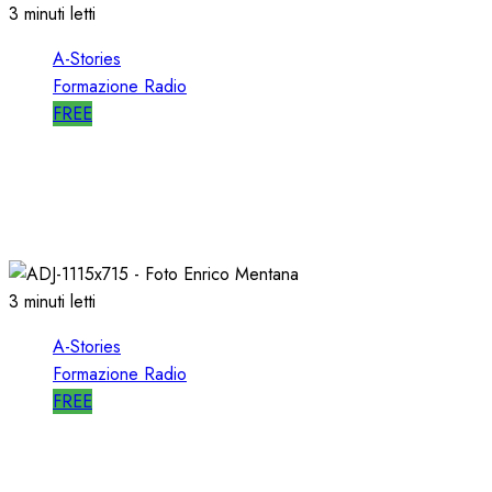
3 minuti letti
A-Stories
Formazione Radio
FREE
A-STORIES-2001: i 4 GRANDI SUCCESSI in
SEQUENZA MIXATA
07/02/2022
0
2024
3 minuti letti
A-Stories
Formazione Radio
FREE
A-STORIES-2001: 100 SECONDI con un
DIRETTORE di SUCCESSO su RDS