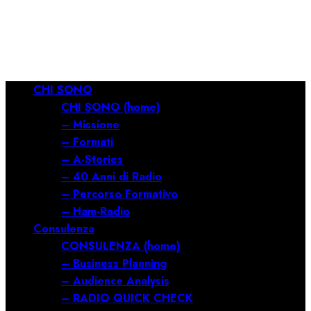
RILANCIARE
11/03/2026
0
686
Menu
CHI SONO
principale
CHI SONO (home)
– Missione
– Formati
– A-Stories
– 40 Anni di Radio
– Percorso Formativo
– Ham-Radio
Consulenza
CONSULENZA (home)
– Business Planning
– Audience Analysis
– RADIO QUICK CHECK