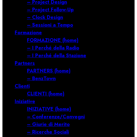
– Project Design
– Project Follow-Up
– Clock Design
– Sessioni a Tempo
Formazione
FORMAZIONE (home)
– I Perché della Radio
– I Perché della Stazione
Partners
PARTNERS (home)
– BenzTown
Clienti
CLIENTI (home)
Iniziative
INIZIATIVE (home)
– Conferenze/Convegni
– Giurie di Merito
– Ricerche Sociali