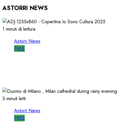
ASTORRI NEWS
1 minuti di lettura
Astorri News
FREE
ASTORRI è RELATORE RADIO di “IO SONO
CULTURA”
14/06/2026
0
491
3 minuti letti
Astorri News
FREE
ASTORRI a MILANO TODAY: la RADIO non