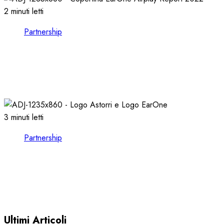
2 minuti letti
Partnership
EARONE COMPIE 13 ANNI e RILASCIA
l’AIRPLAY REPORT 2022
08/02/2023
0
2587
3 minuti letti
Partnership
CONSULTARE le FORMAT CHARTS nel
VOSTRO CLIENT EARONE
30/11/2022
0
3622
Ultimi Articoli