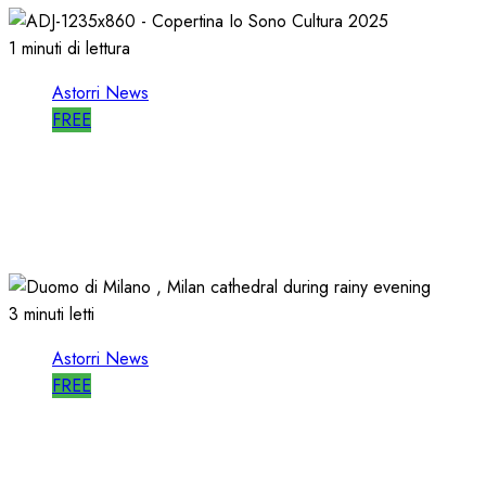
1 minuti di lettura
Astorri News
FREE
ASTORRI è RELATORE RADIO di “IO
SONO CULTURA”
14/06/2026
0
491
3 minuti letti
Astorri News
FREE
ASTORRI a MILANO TODAY: la RADIO
non MUORE, CAMBIA