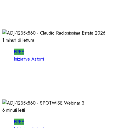
In RADIO DECIDONO POCHI; ALMENO
DECIDANO MEGLIO!
02/07/2026
0
462
1 minuti di lettura
FREE
Iniziative Astorri
La PROSSIMA STAGIONE della RADIO si
PREPARA d’ESTATE
22/06/2026
0
329
6 minuti letti
FREE