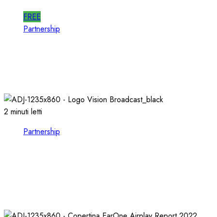
FREE
Partnership
Per la PRODUZIONE RADIO, PIU’ QUALITA’ e
PIU’ RAPIDITA’: le AUDIO LIBRARIES
03/02/2026
0
725
2 minuti letti
Partnership
VISION BROADCAST, ESPLORARE il MONDO
dell’AUDIO e del VIDEO presso LEADING
TECH
21/10/2024
0
1118