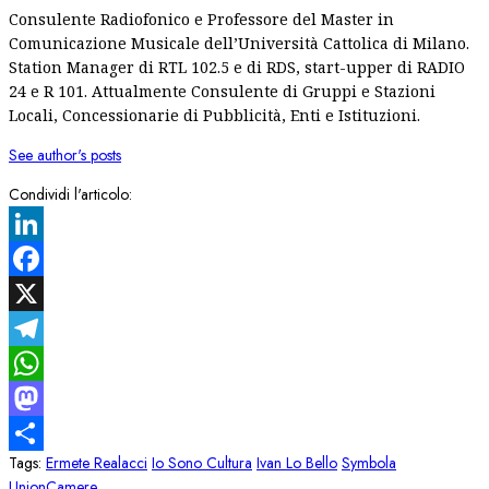
Consulente Radiofonico e Professore del Master in
Comunicazione Musicale dell’Università Cattolica di Milano.
Station Manager di RTL 102.5 e di RDS, start-upper di RADIO
24 e R 101. Attualmente Consulente di Gruppi e Stazioni
Locali, Concessionarie di Pubblicità, Enti e Istituzioni.
See author's posts
Condividi l'articolo:
LinkedIn
Facebook
X
Telegram
WhatsApp
Mastodon
Tags:
Ermete Realacci
Io Sono Cultura
Ivan Lo Bello
Symbola
Condividi
UnionCamere