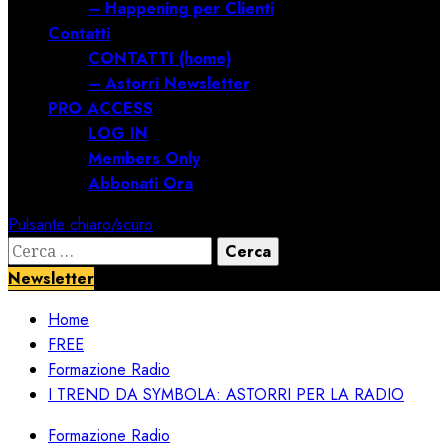
– Happening per Clienti
Contatti
CONTATTI (home)
– Astorri Newsletter
PRO ACCESS
LOG IN
Members Only
Abbonati Ora
Pulsante chiaro/scuro
Ricerca
per:
Newsletter
Home
FREE
Formazione Radio
I TREND DA SYMBOLA: ASTORRI PER LA RADIO
Formazione Radio