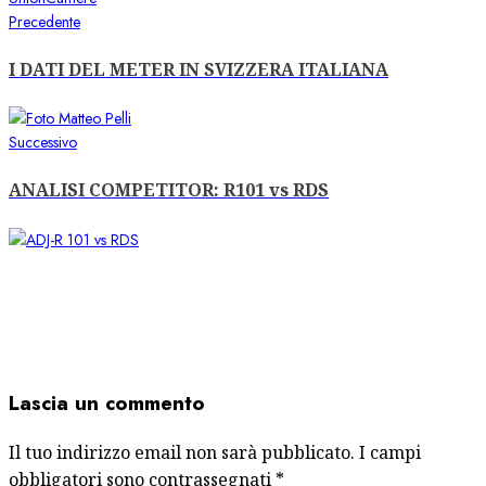
Navigazione
Articolo
Precedente
precedente:
articolo
I DATI DEL METER IN SVIZZERA ITALIANA
Articolo
Successivo
successivo:
ANALISI COMPETITOR: R101 vs RDS
Lascia un commento
Il tuo indirizzo email non sarà pubblicato.
I campi
obbligatori sono contrassegnati
*