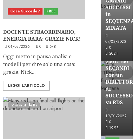
GRANDI
letti
SUCCESSI
Cosa Succede?
FREE
in
SEQUENZA
A-Stories
MIXATA
DOCENTE STRAORDINARIO,
Formazione Rad
ENERGIA RARA: GRAZIE NICK!
FREE
07/02/2022
04/02/2026
0
578
A-
0
2024
STORIES-
Oggi metto in pausa analisi e
2001: 100
modelli per dire solo una cosa:
SECONDI
3 minuti
grazie. Nick...
con un
letti
DIRETTORE
LEGGI L'ARTICOLO
di
SUCCESSO
su RDS
2 minuti letti
19/01/2022
0
A-Stories
1993
Formazione Rad