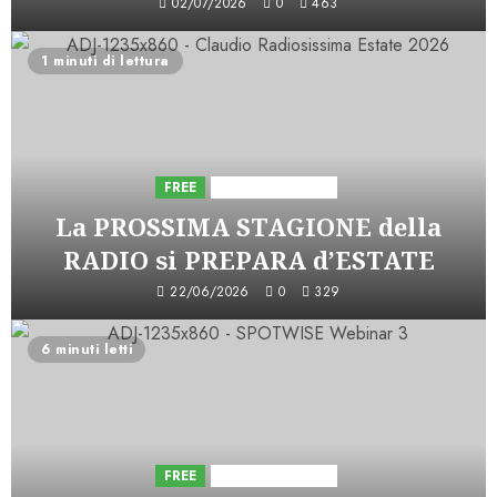
02/07/2026
0
463
1 minuti di lettura
FREE
Iniziative Astorri
La PROSSIMA STAGIONE della
RADIO si PREPARA d’ESTATE
22/06/2026
0
329
6 minuti letti
FREE
Iniziative Astorri