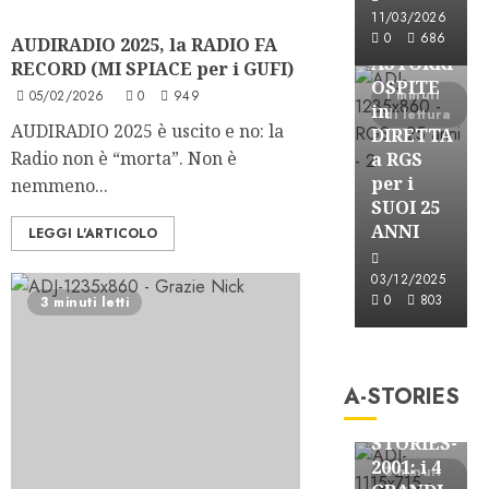
Astorri News
11/03/2026
FREE
0
686
AUDIRADIO 2025, la RADIO FA
ASTORRI
RECORD (MI SPIACE per i GUFI)
OSPITE
1 minuti
05/02/2026
0
949
in
di lettura
AUDIRADIO 2025 è uscito e no: la
DIRETTA
Radio non è “morta”. Non è
a RGS
per i
nemmeno...
SUOI 25
ANNI
LEGGI L'ARTICOLO
03/12/2025
0
803
3 minuti letti
A-Stories
Formazione Rad
A-STORIES
FREE
A-
STORIES-
2001: i 4
3 minuti