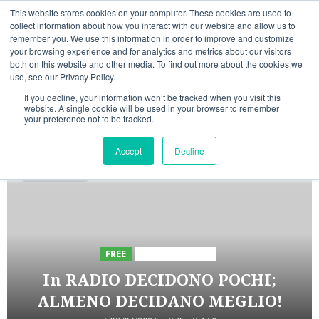
Vai
07/08/2026
14:00:16
This website stores cookies on your computer. These cookies are used to
al
collect information about how you interact with our website and allow us to
Linkedin
Facebook
X
Telegram
Whatsapp
Mastodon
remember you. We use this information in order to improve and customize
contenuto
your browsing experience and for analytics and metrics about our visitors
both on this website and other media. To find out more about the cookies we
use, see our Privacy Policy.
If you decline, your information won’t be tracked when you visit this
website. A single cookie will be used in your browser to remember
your preference not to be tracked.
INIZIATIVE ASTORRI
Accept
Decline
5 minuti letti
FREE
Iniziative Astorri
In RADIO DECIDONO POCHI;
ALMENO DECIDANO MEGLIO!