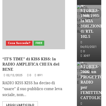
A-
STORIES-
8 minuti
1988/1993:
letti
la MIA
DIREZIONE
di RTL
102.5
Cosa Succede?
FREE
A-Stories
04/03/2021
Formazione Rad
0
FREE
3097
“IT’S TIME” di KISS KISS: la
A-
RADIO AMPLIFICA CHI FA del
STORIES-
7 minuti
BENE
2006: un
letti
02/12/2025
0
891
PROGETTO
RADIO
RADIO KISS KISS ha deciso di
per
"usare" il suo pubblico come leva
l’EMITTENZ
sociale, non...
A-Stories
CATTOLICA
Formazione Rad
LEGGI L'ARTICOLO