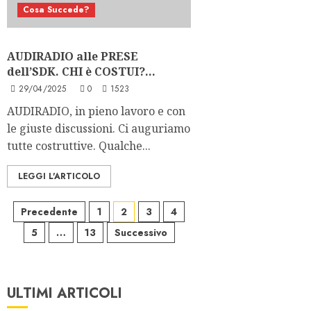
Cosa Succede?
AUDIRADIO alle PRESE
dell’SDK. CHI è COSTUI?…
29/04/2025
0
1523
AUDIRADIO, in pieno lavoro e con
le giuste discussioni. Ci auguriamo
tutte costruttive. Qualche...
LEGGI L'ARTICOLO
Paginazione
Precedente
1
2
3
4
5
…
13
Successivo
degli
articoli
ULTIMI ARTICOLI