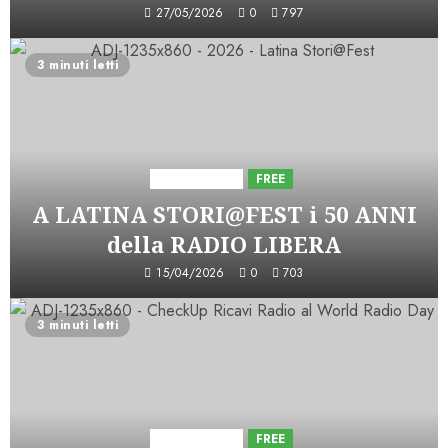
27/05/2026
0
797
3 minuti letti
Astorri News
FREE
A LATINA STORI@FEST i 50 ANNI
della RADIO LIBERA
15/04/2026
0
703
3 minuti letti
Astorri News
FREE