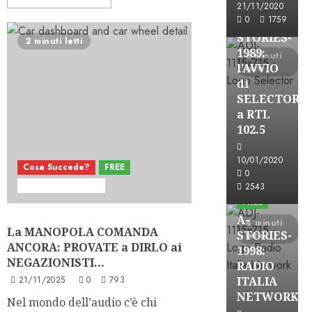
FREE
21/11/2020
0
1759
A-
STORIES-
2 minuti letti
1989:
6 minuti
l’AVVIO
letti
di
SELECTOR
a RTL
102.5
10/01/2020
Cosa Succede?
FREE
A-Stories
0
Formazione Rad
Telegraficamente
2543
FREE
A-
4 minuti
La MANOPOLA COMANDA
STORIES-
letti
ANCORA: PROVATE a DIRLO ai
1998:
NEGAZIONISTI…
RADIO
21/11/2025
0
793
ITALIA
A-Stories
NETWORK
Nel mondo dell’audio c’è chi
Formazione Rad