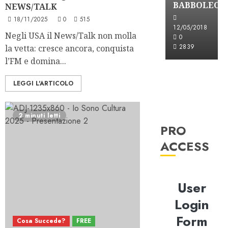
BABBOLEO
NEWS/TALK
18/11/2025
0
515
12/05/2018
Negli USA il News/Talk non molla
0
2839
la vetta: cresce ancora, conquista
l’FM e domina...
LEGGI L'ARTICOLO
2 minuti letti
PRO
ACCESS
User
Login
Form
Cosa Succede?
FREE