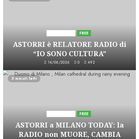
Astorri News
FREE
ASTORRI è RELATORE RADIO di
“IO SONO CULTURA”
14/06/2026
0
492
3 minuti letti
Astorri News
FREE
ASTORRI a MILANO TODAY: la
RADIO non MUORE, CAMBIA