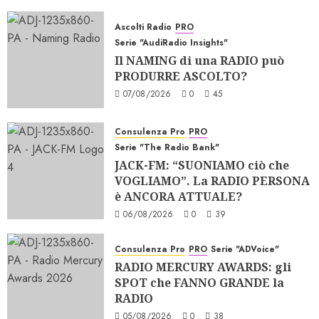
Ascolti Radio
PRO
Serie "AudiRadio Insights"
Il NAMING di una RADIO può
PRODURRE ASCOLTO?
07/08/2026
0
45
Consulenza Pro
PRO
Serie "The Radio Bank"
JACK-FM: “SUONIAMO ciò che
VOGLIAMO”. La RADIO PERSONA
è ANCORA ATTUALE?
06/08/2026
0
39
Consulenza Pro
PRO
Serie "ADVoice"
RADIO MERCURY AWARDS: gli
SPOT che FANNO GRANDE la
RADIO
05/08/2026
0
38