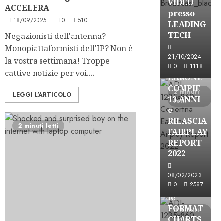
VIDEO
ACCELERA
presso
18/09/2025
0
510
LEADING
TECH
Negazionisti dell'antenna?
Monopiattaformisti dell'IP? Non è
21/10/2024
la vostra settimana! Troppe
Partnership
0
1118
cattive notizie per voi....
EARONE
COMPIE
2 minuti
LEGGI L'ARTICOLO
13 ANNI
letti
e
RILASCIA
2 minuti letti
l’AIRPLAY
REPORT
2022
Partnership
08/02/2023
0
2587
CONSULTAR
le
FORMAT
3 minuti
CHARTS
letti