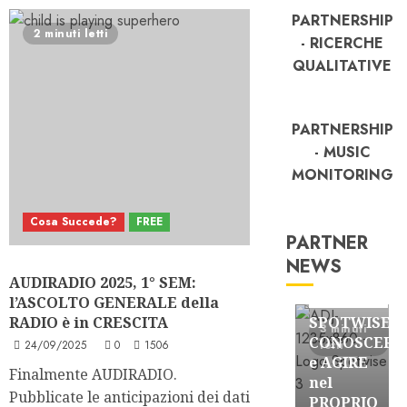
PARTNERSHIP
2 minuti letti
- RICERCHE
QUALITATIVE
PARTNERSHIP
- MUSIC
MONITORING
Cosa Succede?
FREE
PARTNER
NEWS
FREE
AUDIRADIO 2025, 1° SEM:
Partnership
l’ASCOLTO GENERALE della
RADIO è in CRESCITA
SPOTWISE:
3 minuti
CONOSCERE
24/09/2025
0
1506
letti
e AGIRE
Finalmente AUDIRADIO.
nel
Pubblicate le anticipazioni dei dati
PROPRIO