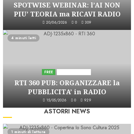
SPOTWISE WEBINAR: l’AI NON
PIU’ TEORIA ma RICAVI RADIO
20/06/2026
0
309
4 minuti letti
FREE
Iniziative Astorri
RTI 360 PUB: ORGANIZZARE la
PUBBLICITA’ in RADIO
15/05/2026
0
929
ASTORRI NEWS
1 minuti di lettura