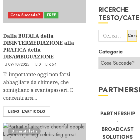
RICERCHE
Cosa Succede?
FREE
TESTO/CATE
Ricerca
Dalla BUFALA della
per:
DISINTERMEDIAZIONE alla
PRATICA della
Categorie
DISAMBIGUAZIONE
09/10/2025
0
664
E' importante oggi non farsi
abbagliare da chimere, che
PARTNERS
somigliano a svantapasseri. E
concentrarsi...
LEGGI L'ARTICOLO
PARTNERSHIP
-
BROADCAST
3 minuti letti
SOLUTIONS