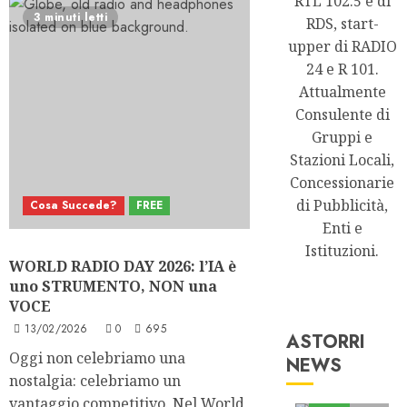
RTL 102.5 e di
3 minuti letti
RDS, start-
upper di RADIO
24 e R 101.
Attualmente
Consulente di
Gruppi e
Stazioni Locali,
Concessionarie
di Pubblicità,
Cosa Succede?
FREE
Enti e
Istituzioni.
WORLD RADIO DAY 2026: l’IA è
uno STRUMENTO, NON una
VOCE
13/02/2026
0
695
ASTORRI
Oggi non celebriamo una
NEWS
Astorri News
nostalgia: celebriamo un
FREE
vantaggio competitivo. Nel World