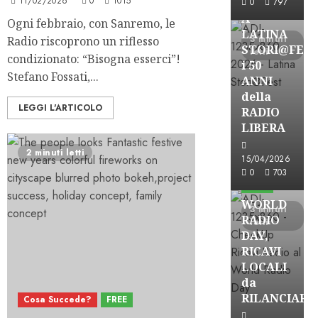
11/02/2026
0
1015
0
797
A
Ogni febbraio, con Sanremo, le
LATINA
3 minuti
Radio riscoprono un riflesso
STORI@FES
letti
condizionato: “Bisogna esserci”!
i 50
Stefano Fossati,...
ANNI
della
LEGGI L'ARTICOLO
RADIO
LIBERA
2 minuti letti
15/04/2026
Astorri News
0
703
FREE
WORLD
3 minuti
RADIO
letti
DAY,
RICAVI
LOCALI
da
RILANCIARE
Cosa Succede?
FREE