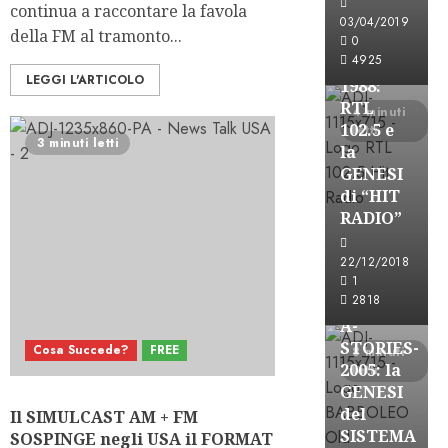
continua a raccontare la favola
FREE
03/04/2019
della FM al tramonto...
A-
0
4925
STORIES-
LEGGI L'ARTICOLO
1988:
RTL
4 minuti
102.5 e
letti
3 minuti letti
la
GENESI
di “HIT
RADIO”
A-Stories
22/12/2018
Formazione Rad
1
FREE
2818
A-
STORIES-
Cosa Succede?
FREE
8 minuti
2005: la
letti
GENESI
del
Il SIMULCAST AM + FM
SISTEMA
SOSPINGE negli USA il FORMAT