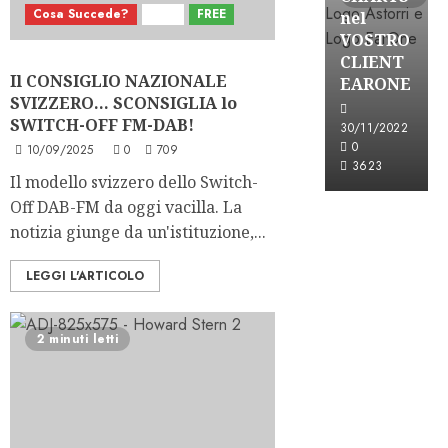
Cosa Succede?
DAB
FREE
nel
VOSTRO
CLIENT
Il CONSIGLIO NAZIONALE
EARONE
SVIZZERO… SCONSIGLIA lo
SWITCH-OFF FM-DAB!
30/11/2022
0
10/09/2025
0
709
3623
Il modello svizzero dello Switch-
Off DAB-FM da oggi vacilla. La
notizia giunge da un'istituzione,...
LEGGI L'ARTICOLO
2 minuti letti