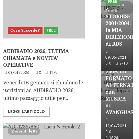
FREE
8 minuti
A-
letti
STORIES-
2001/2004:
la MIA
Cosa Succede?
FREE
A-Stories
DIREZIONE
Formazione Rad
di RDS
FREE
AUDIRADIO 2026, ULTIMA
A-
CHIAMATA e NOVITA’
09/05/2021
0
2710
STORIES-
OPERATIVE
2009: un
08/01/2026
0
1179
FORMATO
5 minuti
Venerdì 16 gennaio si chiudono le
ALTERNATI
letti
iscrizioni ad AUDIRADIO 2026,
con
ultimo passaggio utile per...
MUSICA
di
LEGGI L'ARTICOLO
AVANGUARD
A-Stories
11/04/2021
Formazione Rad
2 minuti letti
0
FREE
1625