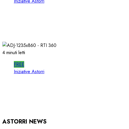
Iniziative Astorri
SPOTWISE WEBINAR: l’AI NON PIU’
TEORIA ma RICAVI RADIO
20/06/2026
0
317
4 minuti letti
FREE
Iniziative Astorri
RTI 360 PUB: ORGANIZZARE la
PUBBLICITA’ in RADIO
15/05/2026
0
939
ASTORRI NEWS