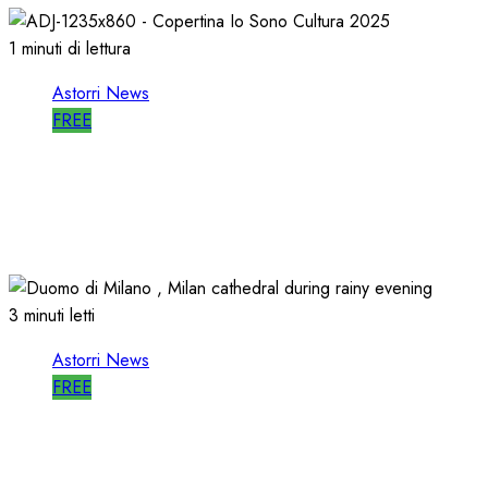
1 minuti di lettura
Astorri News
FREE
ASTORRI è RELATORE RADIO di “IO
SONO CULTURA”
14/06/2026
0
502
3 minuti letti
Astorri News
FREE
ASTORRI a MILANO TODAY: la RADIO
non MUORE, CAMBIA