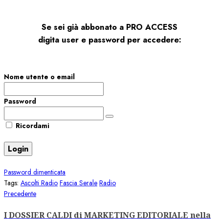
Se sei già abbonato a PRO ACCESS
digita user e password per accedere:
Nome utente o email
Password
Ricordami
Password dimenticata
Tags:
Ascolti Radio
Fascia Serale
Radio
Navigazione
Articolo
Precedente
precedente:
articolo
I DOSSIER CALDI di MARKETING EDITORIALE nella