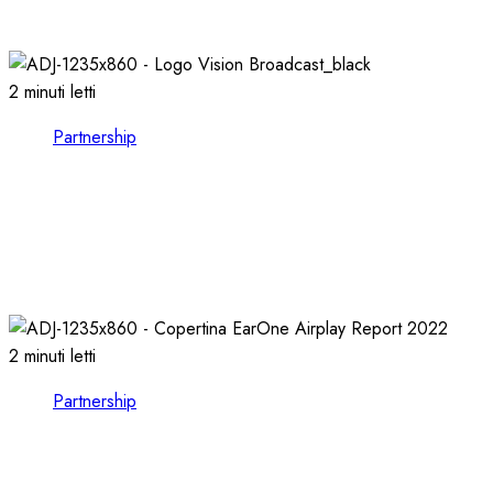
03/02/2026
0
731
2 minuti letti
Partnership
VISION BROADCAST, ESPLORARE il MONDO
dell’AUDIO e del VIDEO presso LEADING
TECH
21/10/2024
0
1120
2 minuti letti
Partnership
EARONE COMPIE 13 ANNI e RILASCIA
l’AIRPLAY REPORT 2022