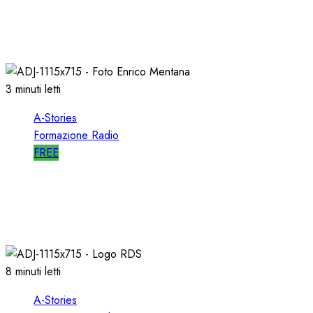
A-STORIES-2001: i 4 GRANDI SUCCESSI in
SEQUENZA MIXATA
07/02/2022
0
2027
3 minuti letti
A-Stories
Formazione Radio
FREE
A-STORIES-2001: 100 SECONDI con un
DIRETTORE di SUCCESSO su RDS
19/01/2022
0
1998
8 minuti letti
A-Stories