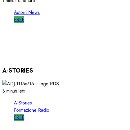
1 minuti di lettura
Astorri News
FREE
ASTORRI OSPITE in DIRETTA a RGS per i
SUOI 25 ANNI
03/12/2025
0
804
A-STORIES
3 minuti letti
A-Stories
Formazione Radio
FREE