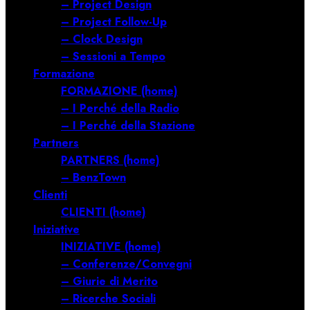
– Project Design
– Project Follow-Up
– Clock Design
– Sessioni a Tempo
Formazione
FORMAZIONE (home)
– I Perché della Radio
– I Perché della Stazione
Partners
PARTNERS (home)
– BenzTown
Clienti
CLIENTI (home)
Iniziative
INIZIATIVE (home)
– Conferenze/Convegni
– Giurie di Merito
– Ricerche Sociali