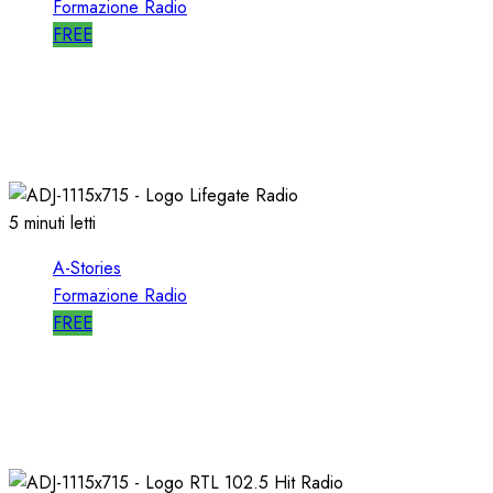
Formazione Radio
FREE
A-STORIES-2001/2004: la MIA DIREZIONE di
RDS
09/05/2021
0
2715
5 minuti letti
A-Stories
Formazione Radio
FREE
A-STORIES-2009: un FORMATO
ALTERNATIVO con MUSICA di AVANGUARDIA
11/04/2021
0
1628