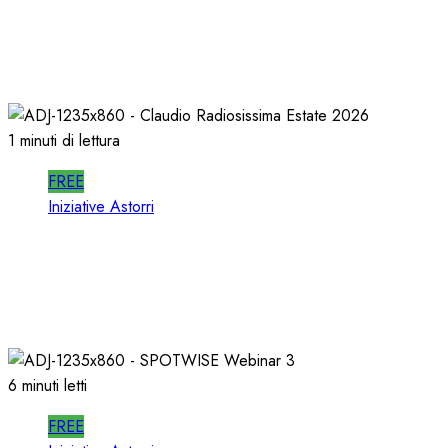
In RADIO DECIDONO POCHI; ALMENO
DECIDANO MEGLIO!
02/07/2026
0
483
1 minuti di lettura
FREE
Iniziative Astorri
La PROSSIMA STAGIONE della RADIO si
PREPARA d’ESTATE
22/06/2026
0
340
6 minuti letti
FREE