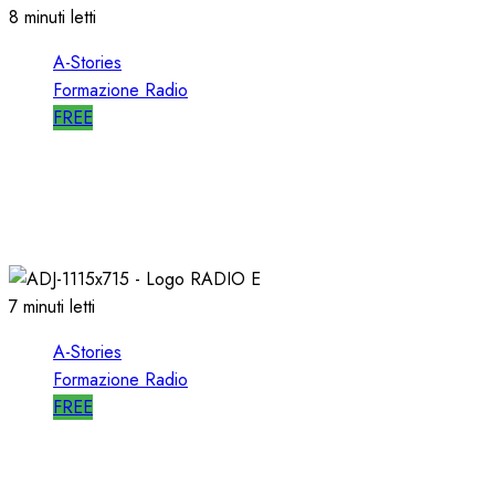
8 minuti letti
A-Stories
Formazione Radio
FREE
A-STORIES-1988/1993: la MIA DIREZIONE di
RTL 102.5
04/03/2021
0
3102
7 minuti letti
A-Stories
Formazione Radio
FREE
A-STORIES-2006: un PROGETTO RADIO per
l’EMITTENZA CATTOLICA