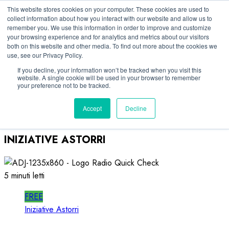
Vai
10/08/2026
This website stores cookies on your computer. These cookies are used to
collect information about how you interact with our website and allow us to
al
remember you. We use this information in order to improve and customize
Linkedin
contenuto
your browsing experience and for analytics and metrics about our visitors
Facebook
both on this website and other media. To find out more about the cookies we
use, see our Privacy Policy.
X
Telegram
If you decline, your information won’t be tracked when you visit this
website. A single cookie will be used in your browser to remember
Whatsapp
your preference not to be tracked.
Mastodon
Accept
Decline
INIZIATIVE ASTORRI
5 minuti letti
FREE
Iniziative Astorri