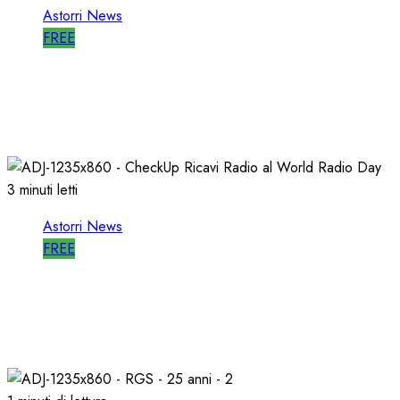
Astorri News
FREE
A LATINA STORI@FEST i 50 ANNI della
RADIO LIBERA
15/04/2026
0
714
3 minuti letti
Astorri News
FREE
WORLD RADIO DAY, RICAVI LOCALI da
RILANCIARE
11/03/2026
0
689