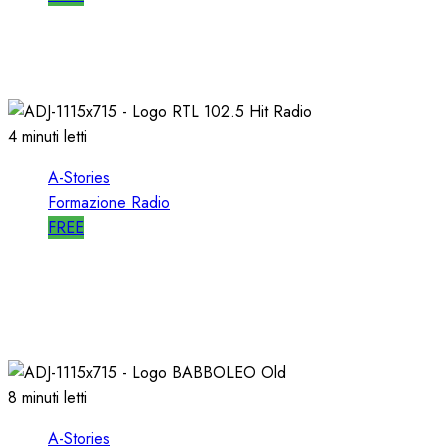
A-STORIES-1998: RADIO ITALIA NETWORK
03/04/2019
0
4930
4 minuti letti
A-Stories
Formazione Radio
FREE
A-STORIES-1988: RTL 102.5 e la GENESI di
“HIT RADIO”
22/12/2018
1
2822
8 minuti letti
A-Stories