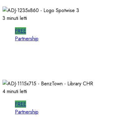
3 minuti letti
FREE
Partnership
SPOTWISE: CONOSCERE e AGIRE nel
PROPRIO MERCATO LOCALE
23/03/2026
0
733
4 minuti letti
FREE
Partnership
Per la PRODUZIONE RADIO, PIU’ QUALITA’ e
PIU’ RAPIDITA’: le AUDIO LIBRARIES