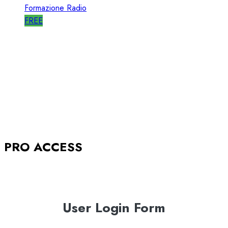
Formazione Radio
FREE
A-STORIES-2005: la GENESI del SISTEMA
BABBOLEO
12/05/2018
0
2842
PRO ACCESS
User Login Form