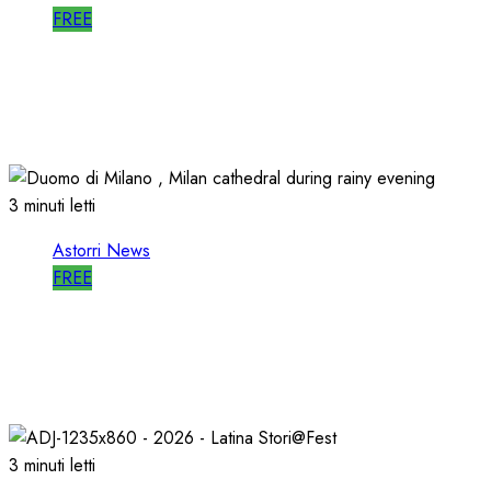
FREE
ASTORRI è RELATORE RADIO di “IO SONO
CULTURA”
14/06/2026
0
502
3 minuti letti
Astorri News
FREE
ASTORRI a MILANO TODAY: la RADIO non
MUORE, CAMBIA
27/05/2026
0
805
3 minuti letti