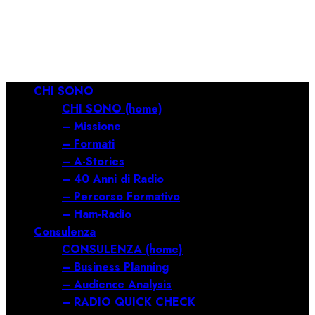
RILANCIARE
11/03/2026
0
689
Menu
CHI SONO
principale
CHI SONO (home)
– Missione
– Formati
– A-Stories
– 40 Anni di Radio
– Percorso Formativo
– Ham-Radio
Consulenza
CONSULENZA (home)
– Business Planning
– Audience Analysis
– RADIO QUICK CHECK