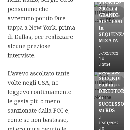
STORIES-
pensammo che
2001: i 4
3 minuti
GRANDI
di lettura
avremmo potuto fare
SUCCESSI
tappa a New York, prima
in
SEQUENZA
di Dallas, per realizzare
A-Stories
MIXATA
Formazione Rad
alcune preziose
FREE
07/02/2022
interviste.
A-
0
2024
STORIES-
2001: 100
L’avevo ascoltato tante
SECONDI
3 minuti
volte negli USA, ne
con un
di lettura
leggevo continuamente
DIRETTORE
di
le gesta più o meno
SUCCESSO
sanzionate dalla FCC e,
su RDS
come se non bastasse,
19/01/2022
mi ero pure bevuto le
0