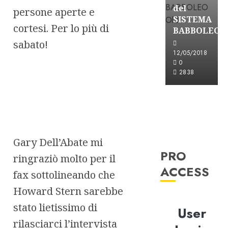
del
persone aperte e
SISTEMA
cortesi. Per lo più di
BABBOLEO
sabato!
12/05/2018
0
2838
Gary Dell’Abate mi
PRO
ringraziò molto per il
ACCESS
fax sottolineando che
Howard Stern sarebbe
stato lietissimo di
User
rilasciarci l’intervista