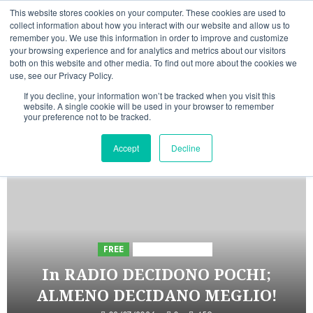
Vai
07/08/2026
08:31:41
This website stores cookies on your computer. These cookies are used to
al
collect information about how you interact with our website and allow us to
Linkedin
Facebook
X
Telegram
Whatsapp
Mastodon
remember you. We use this information in order to improve and customize
contenuto
your browsing experience and for analytics and metrics about our visitors
both on this website and other media. To find out more about the cookies we
use, see our Privacy Policy.
If you decline, your information won’t be tracked when you visit this
website. A single cookie will be used in your browser to remember
your preference not to be tracked.
INIZIATIVE ASTORRI
Accept
Decline
5 minuti di lettura
FREE
Iniziative Astorri
In RADIO DECIDONO POCHI;
ALMENO DECIDANO MEGLIO!