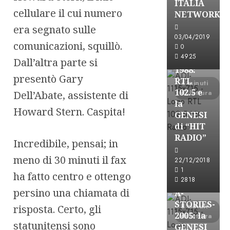
ITALIA
A-Stories
cellulare il cui numero
NETWORK
Formazione Rad
era segnato sulle
FREE
03/04/2019
comunicazioni, squillò.
A-
0
4925
STORIES-
Dall’altra parte si
1988:
presentò Gary
RTL
4 minuti
102.5 e
Dell’Abate, assistente di
di lettura
la
Howard Stern. Caspita!
GENESI
di “HIT
RADIO”
Incredibile, pensai; in
A-Stories
meno di 30 minuti il fax
22/12/2018
Formazione Rad
1
ha fatto centro e ottengo
FREE
2818
persino una chiamata di
A-
STORIES-
8 minuti
risposta. Certo, gli
2005: la
di lettura
statunitensi sono
GENESI