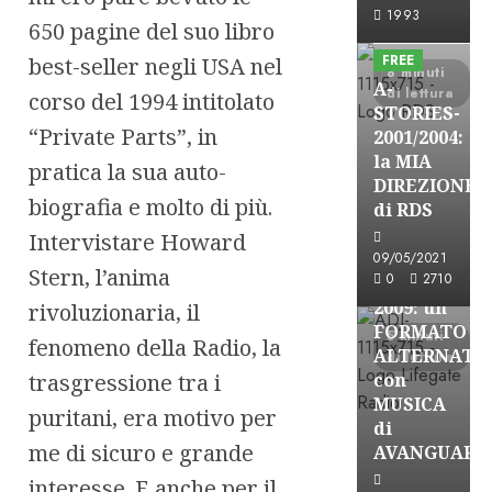
A-Stories
1993
650 pagine del suo libro
Formazione Rad
FREE
best-seller negli USA nel
8 minuti
A-
di lettura
corso del 1994 intitolato
STORIES-
“Private Parts”, in
2001/2004:
la MIA
pratica la sua auto-
A-Stories
DIREZIONE
biografia e molto di più.
Formazione Rad
di RDS
FREE
Intervistare Howard
A-
09/05/2021
Stern, l’anima
0
2710
STORIES-
2009: un
rivoluzionaria, il
FORMATO
5 minuti
fenomeno della Radio, la
ALTERNATI
di lettura
trasgressione tra i
con
MUSICA
puritani, era motivo per
di
me di sicuro e grande
AVANGUARD
interesse. E anche per il
A-Stories