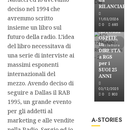
RILANCIARE
deciso nel 1994 che
Astorri News
avremmo scritto
11/03/2026
FREE
0
685
insieme un libro sul
ASTORRI
futuro della radio. L’idea
OSPITE
1 minuto
in
del libro necessitava di
di lettura
DIRETTA
una serie di interviste ai
a RGS
per i
massimi esponenti
SUOI 25
internazionali del
ANNI
mezzo. Avendo deciso di
03/12/2025
seguire a Dallas il RAB
0
803
1995, un grande evento
A-Stories
per gli addetti al
Formazione Rad
A-STORIES
FREE
marketing e alle vendite
A-
nella Radio, Sergio ed io