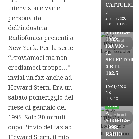
A-Stories
CATTOLICA
intervistare varie
Formazione Rad
personalità
FREE
21/11/2020
0
1758
A-
dell’industria
STORIES-
Radiofonica presenti a
1989:
6 minuti
l’AVVIO
New York. Per la serie
di lettura
di
“Proviamoci ma non
SELECTOR
a RTL
crediamoci troppo…”
102.5
inviai un fax anche ad
Howard Stern. Era un
10/01/2020
A-Stories
0
sabato pomeriggio del
Formazione Rad
2543
FREE
mese di gennaio del
A-
4 minuti
1995. Solo 30 minuti
STORIES-
di lettura
dopo l’invio del fax ad
1998:
RADIO
Howard Stern, il mio