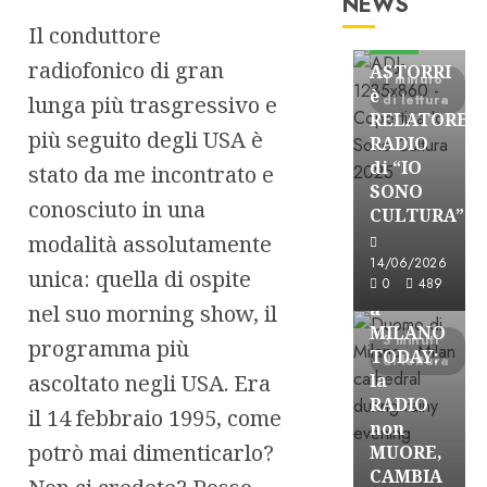
NEWS
Astorri News
Il conduttore
FREE
radiofonico di gran
ASTORRI
1 minuto
è
lunga più trasgressivo e
di lettura
RELATORE
più seguito degli USA è
RADIO
di “IO
stato da me incontrato e
SONO
conosciuto in una
CULTURA”
Astorri News
modalità assolutamente
FREE
14/06/2026
unica: quella di ospite
ASTORRI
0
489
a
nel suo morning show, il
MILANO
3 minuti
programma più
TODAY:
di lettura
ascoltato negli USA. Era
la
RADIO
il 14 febbraio 1995, come
non
potrò mai dimenticarlo?
MUORE,
CAMBIA