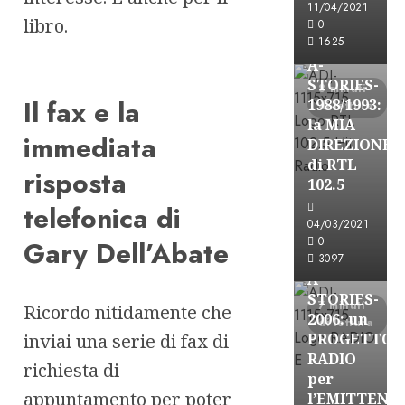
11/04/2021
Formazione Rad
libro.
0
FREE
1625
A-
STORIES-
8 minuti
Il fax e la
1988/1993:
di lettura
la MIA
immediata
DIREZIONE
di RTL
risposta
102.5
telefonica di
A-Stories
04/03/2021
Formazione Rad
0
Gary Dell’Abate
FREE
3097
A-
STORIES-
7 minuti
Ricordo nitidamente che
2006: un
di lettura
inviai una serie di fax di
PROGETTO
RADIO
richiesta di
per
appuntamento per poter
l’EMITTENZ