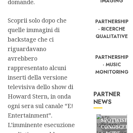
IMAGING
domande.
Scoprii solo dopo che
PARTNERSHIP
- RICERCHE
quelle immagini di
QUALITATIVE
backstage che ci
riguardavano
PARTNERSHIP
avrebbero
- MUSIC
rappresentato alcuni
MONITORING
inserti della versione
televisiva dello show di
PARTNER
Howard Stern, in onda
NEWS
ogni sera sul canale “E!
FREE
Partnership
Entertainment”.
SPOTWISE:
3 minuti
L’imminente esecuzione
CONOSCERE
di lettura