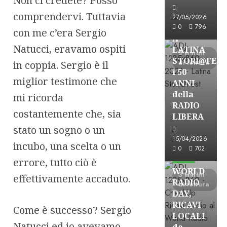
Non ci credete? Posso
Astorri News
comprendervi. Tuttavia
27/05/2026
FREE
0
796
con me c’era Sergio
A
Natucci, eravamo ospiti
LATINA
3 minuti
STORI@FES
in coppia. Sergio è il
di lettura
i 50
miglior testimone che
ANNI
della
mi ricorda
RADIO
costantemente che, sia
LIBERA
stato un sogno o un
15/04/2026
incubo, una scelta o un
Astorri News
0
702
FREE
errore, tutto ciò è
WORLD
3 minuti
effettivamente accaduto.
RADIO
di lettura
DAY,
RICAVI
Come è successo? Sergio
LOCALI
Natucci ed io avevamo
da