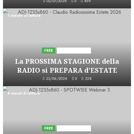
02/07/2026
0
459
1 minuto di lettura
FREE
Iniziative Astorri
La PROSSIMA STAGIONE della
RADIO si PREPARA d’ESTATE
22/06/2026
0
328
6 minuti di lettura
FREE
Iniziative Astorri