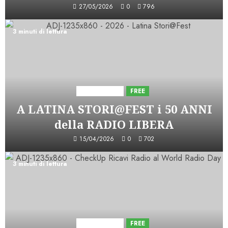
27/05/2026
0
796
3 minuti di lettura
Astorri News
FREE
A LATINA STORI@FEST i 50 ANNI
della RADIO LIBERA
15/04/2026
0
702
3 minuti di lettura
Astorri News
FREE