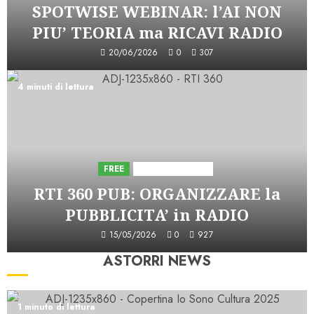
SPOTWISE WEBINAR: l’AI NON
PIU’ TEORIA ma RICAVI RADIO
20/06/2026
0
307
4 minuti di lettura
FREE
Iniziative Astorri
RTI 360 PUB: ORGANIZZARE la
PUBBLICITA’ in RADIO
15/05/2026
0
927
ASTORRI NEWS
1 minuto di lettura