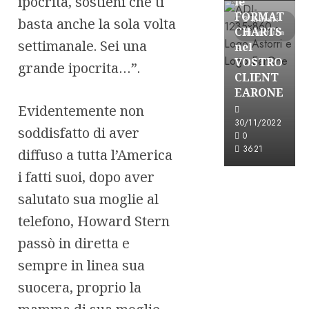
ipocrita, sostieni che ti
le
FORMAT
3 minuti
basta anche la sola volta
CHARTS
di lettura
settimanale. Sei una
nel
VOSTRO
grande ipocrita…”.
CLIENT
EARONE
Evidentemente non
30/11/2022
soddisfatto di aver
0
3621
diffuso a tutta l’America
i fatti suoi, dopo aver
salutato sua moglie al
telefono, Howard Stern
passò in diretta e
sempre in linea sua
suocera, proprio la