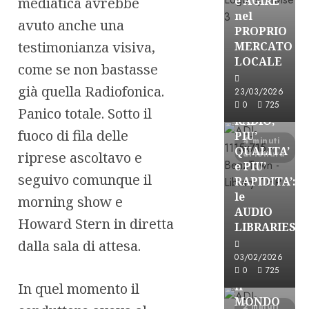
e AGIRE
mediatica avrebbe
nel
avuto anche una
PROPRIO
testimonianza visiva,
MERCATO
FREE
LOCALE
come se non bastasse
Partnership
già quella Radiofonica.
Per la
23/03/2026
PRODUZION
0
725
Panico totale. Sotto il
RADIO,
fuoco di fila delle
PIU’
4 minuti
QUALITA’
di lettura
riprese ascoltavo e
e PIU’
seguivo comunque il
RAPIDITA’:
le
morning show e
AUDIO
Howard Stern in diretta
Partnership
LIBRARIES
VISION
dalla sala di attesa.
BROADCAST
03/02/2026
ESPLORARE
0
725
il
In quel momento il
MONDO
2 minuti