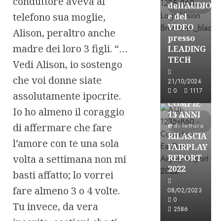
conduttore aveva al
dell’AUDIO
di lettura
telefono sua moglie,
e del
VIDEO
Alison, peraltro anche
presso
madre dei loro 3 figli. “…
LEADING
TECH
Vedi Alison, io sostengo
che voi donne siate
Partnership
21/10/2024
0
1117
EARONE
assolutamente ipocrite.
COMPIE
Io ho almeno il coraggio
13 ANNI
2 minuti
e
di affermare che fare
di lettura
RILASCIA
l’amore con te una sola
l’AIRPLAY
volta a settimana non mi
REPORT
2022
basti affatto; lo vorrei
fare almeno 3 o 4 volte.
08/02/2023
Partnership
0
Tu invece, da vera
2586
CONSULTAR