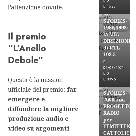
0
l’attenzione dovute.
FREE
1625
A-
STORIES-
8 minuti
1988/1993:
di lettura
Il premio
la MIA
DIREZIONE
“L’Anello
di RTL
102.5
Debole”
A-Stories
04/03/2021
Formazione Rad
0
Questa è la mission
FREE
3096
A-
ufficiale del premio:
far
STORIES-
7 minuti
emergere e
2006: un
di lettura
PROGETTO
diffondere la migliore
RADIO
produzione audio e
per
l’EMITTENZ
video su argomenti
A-Stories
CATTOLICA