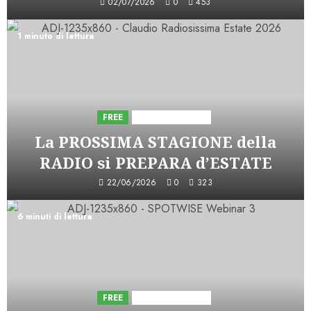
02/07/2026
0
453
1 minuto di lettura
FREE
Iniziative Astorri
La PROSSIMA STAGIONE della
RADIO si PREPARA d’ESTATE
22/06/2026
0
323
6 minuti di lettura
FREE
Iniziative Astorri