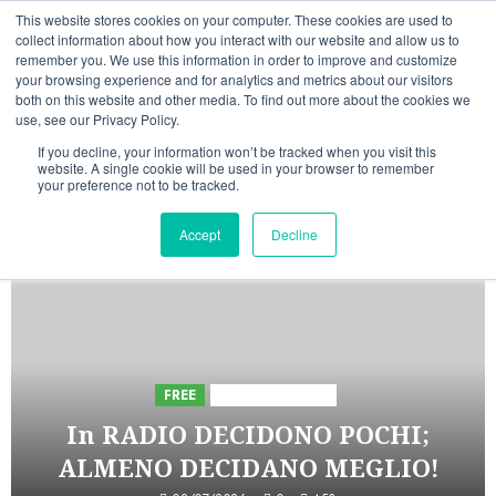
Vai
06/08/2026
19:10:07
This website stores cookies on your computer. These cookies are used to
al
collect information about how you interact with our website and allow us to
Linkedin
Facebook
X
Telegram
Whatsapp
Mastodon
remember you. We use this information in order to improve and customize
contenuto
your browsing experience and for analytics and metrics about our visitors
both on this website and other media. To find out more about the cookies we
use, see our Privacy Policy.
If you decline, your information won’t be tracked when you visit this
website. A single cookie will be used in your browser to remember
your preference not to be tracked.
INIZIATIVE ASTORRI
Accept
Decline
5 minuti di lettura
FREE
Iniziative Astorri
In RADIO DECIDONO POCHI;
ALMENO DECIDANO MEGLIO!