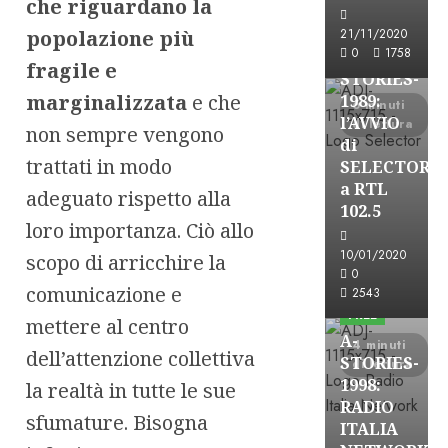
che riguardano la
Formazione Rad
FREE
popolazione più
21/11/2020
0
1758
A-
fragile e
STORIES-
marginalizzata
e che
1989:
6 minuti
l’AVVIO
di lettura
non sempre vengono
di
trattati in modo
SELECTOR
a RTL
adeguato rispetto alla
102.5
loro importanza. Ciò allo
10/01/2020
scopo di arricchire la
A-Stories
0
comunicazione e
Formazione Rad
2543
FREE
mettere al centro
A-
4 minuti
dell’attenzione collettiva
STORIES-
di lettura
1998:
la realtà in tutte le sue
RADIO
sfumature. Bisogna
ITALIA
A-Stories