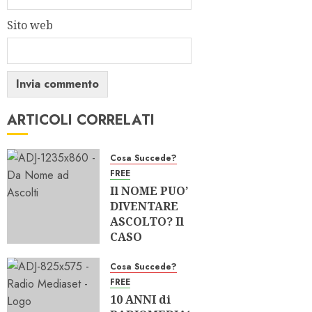
Sito web
ARTICOLI CORRELATI
Cosa Succede?
FREE
Il NOME PUO’
DIVENTARE
ASCOLTO? Il
CASO
“MUSICA
ITALIANA”
Cosa Succede?
FREE
04/08/2026
10 ANNI di
0
169