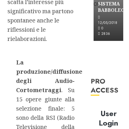
scatta l’interesse più
SISTEMA
BABBOLEO
significativo ma partono
spontanee anche le
12/05/2018
riflessioni e le
0
2836
rielaborazioni.
La
produzione/diffusione
PRO
degli Audio-
ACCESS
Cortometraggi
. Su
15 opere giunte alla
selezione finale: 5
User
sono della RSI (Radio
Login
Televisione della