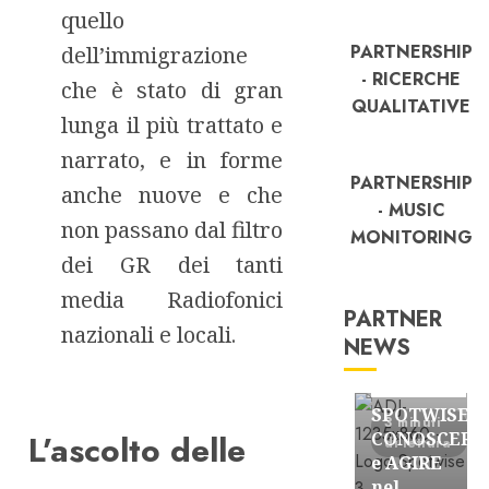
quello
PARTNERSHIP
dell’immigrazione
- RICERCHE
che è stato di gran
QUALITATIVE
lunga il più trattato e
narrato, e in forme
PARTNERSHIP
anche nuove e che
- MUSIC
non passano dal filtro
MONITORING
dei GR dei tanti
media Radiofonici
PARTNER
nazionali e locali.
NEWS
FREE
Partnership
SPOTWISE:
3 minuti
L’ascolto delle
CONOSCERE
di lettura
e AGIRE
nel