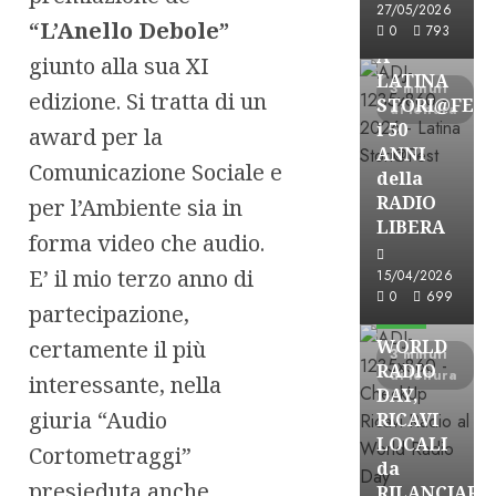
27/05/2026
“L’Anello Debole”
FREE
0
793
A
giunto alla sua XI
LATINA
3 minuti
edizione. Si tratta di un
STORI@FES
di lettura
i 50
award per la
ANNI
Comunicazione Sociale e
della
RADIO
per l’Ambiente sia in
LIBERA
forma video che audio.
E’ il mio terzo anno di
15/04/2026
Astorri News
0
699
partecipazione,
FREE
certamente il più
WORLD
3 minuti
RADIO
di lettura
interessante, nella
DAY,
giuria “Audio
RICAVI
LOCALI
Cortometraggi”
da
presieduta anche
RILANCIARE