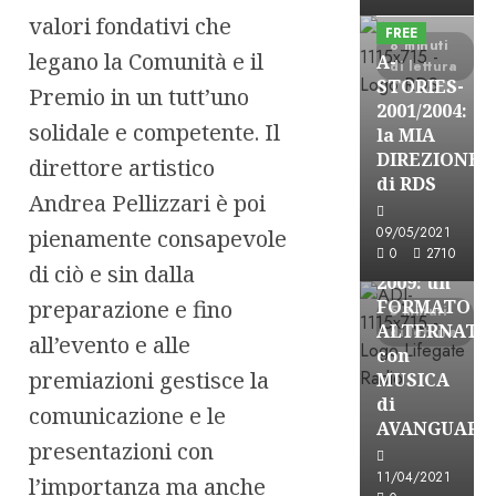
Formazione Rad
valori fondativi che
FREE
8 minuti
legano la Comunità e il
A-
di lettura
STORIES-
Premio in un tutt’uno
2001/2004:
solidale e competente. Il
la MIA
A-Stories
DIREZIONE
direttore artistico
Formazione Rad
di RDS
Andrea Pellizzari è poi
FREE
A-
09/05/2021
pienamente consapevole
0
2710
STORIES-
di ciò e sin dalla
2009: un
preparazione e fino
FORMATO
5 minuti
ALTERNATI
di lettura
all’evento e alle
con
premiazioni gestisce la
MUSICA
di
comunicazione e le
AVANGUARD
presentazioni con
A-Stories
11/04/2021
l’importanza ma anche
Formazione Rad