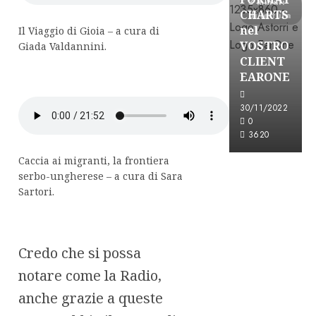
3 minuti
CHARTS
di lettura
nel
Il Viaggio di Gioia – a cura di
VOSTRO
Giada Valdannini.
CLIENT
EARONE
30/11/2022
0
3620
Caccia ai migranti, la frontiera
serbo-ungherese – a cura di Sara
Sartori.
Credo che si possa
notare come la Radio,
anche grazie a queste