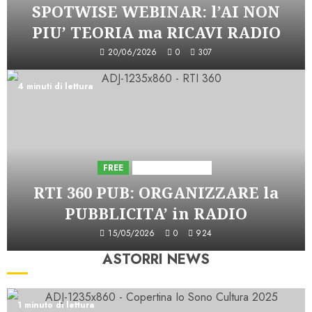
SPOTWISE WEBINAR: l’AI NON
PIU’ TEORIA ma RICAVI RADIO
20/06/2026
0
307
4 minuti di lettura
FREE
Iniziative Astorri
RTI 360 PUB: ORGANIZZARE la
PUBBLICITA’ in RADIO
15/05/2026
0
924
ASTORRI NEWS
1 minuto di lettura