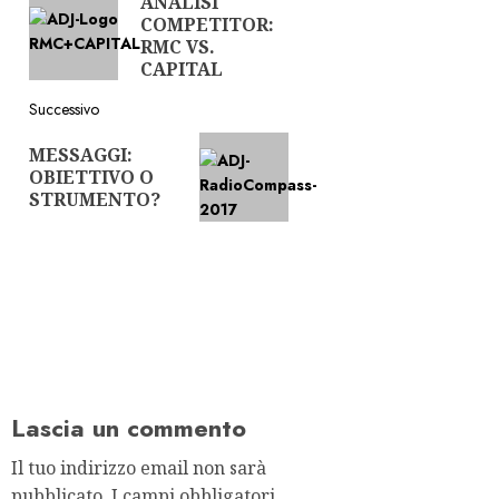
ANALISI
Articolo
articolo
COMPETITOR:
precedente:
RMC VS.
CAPITAL
Successivo
Articolo
MESSAGGI:
successivo:
OBIETTIVO O
STRUMENTO?
Lascia un commento
Il tuo indirizzo email non sarà
pubblicato.
I campi obbligatori