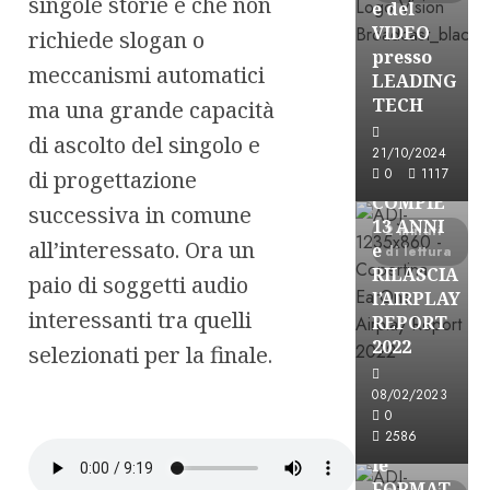
singole storie e che non
e del
VIDEO
richiede slogan o
presso
meccanismi automatici
LEADING
TECH
ma una grande capacità
di ascolto del singolo e
Partnership
21/10/2024
0
1117
di progettazione
EARONE
COMPIE
successiva in comune
13 ANNI
2 minuti
all’interessato. Ora un
e
di lettura
RILASCIA
paio di soggetti audio
l’AIRPLAY
interessanti tra quelli
REPORT
2022
selezionati per la finale.
08/02/2023
Partnership
0
2586
CONSULTAR
le
FORMAT