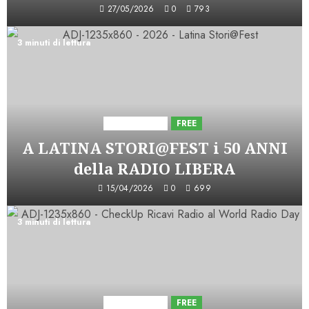
27/05/2026
0
793
3 minuti di lettura
Astorri News
FREE
A LATINA STORI@FEST i 50 ANNI
della RADIO LIBERA
15/04/2026
0
699
3 minuti di lettura
Astorri News
FREE