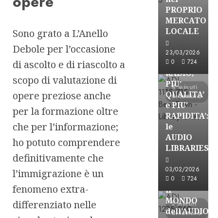
opere
PROPRIO
MERCATO
FREE
LOCALE
Sono grato a L’Anello
Partnership
Debole per l’occasione
Per la
23/03/2026
PRODUZION
0
724
di ascolto e di riascolto a
RADIO,
scopo di valutazione di
PIU’
4 minuti
opere preziose anche
QUALITA’
di lettura
e PIU’
per la formazione oltre
RAPIDITA’:
che per l’informazione;
le
AUDIO
ho potuto comprendere
Partnership
LIBRARIES
definitivamente che
VISION
BROADCAST
03/02/2026
l’immigrazione è un
ESPLORARE
0
724
fenomeno extra-
il
MONDO
differenziato nelle
2 minuti
dell’AUDIO
di lettura