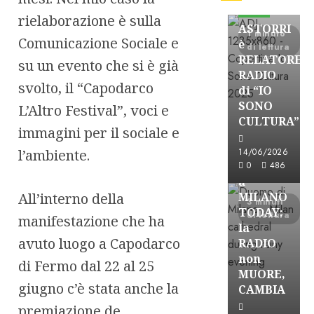
FREE
rielaborazione è sulla
ASTORRI
1 minuto
Comunicazione Sociale e
è
di lettura
RELATORE
su un evento che si è già
RADIO
svolto, il “Capodarco
di “IO
SONO
L’Altro Festival”, voci e
CULTURA”
immagini per il sociale e
Astorri News
FREE
l’ambiente.
14/06/2026
ASTORRI
0
486
a
All’interno della
MILANO
3 minuti
TODAY:
di lettura
manifestazione che ha
la
avuto luogo a Capodarco
RADIO
non
di Fermo dal 22 al 25
MUORE,
giugno c’è stata anche la
CAMBIA
premiazione de
Astorri News