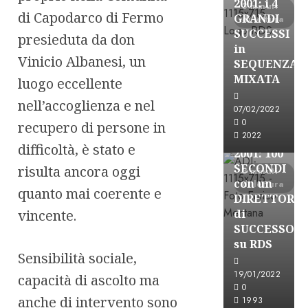
2001: i 4
3 minuti
di Capodarco di Fermo
GRANDI
di lettura
SUCCESSI
presieduta da don
in
Vinicio Albanesi, un
SEQUENZA
A-Stories
MIXATA
luogo eccellente
Formazione Rad
nell’accoglienza e nel
FREE
07/02/2022
A-
0
recupero di persone in
2022
STORIES-
difficoltà, è stato e
2001: 100
SECONDI
risulta ancora oggi
3 minuti
con un
di lettura
quanto mai coerente e
DIRETTORE
vincente.
di
SUCCESSO
su RDS
Sensibilità sociale,
19/01/2022
capacità di ascolto ma
0
A-Stories
anche di intervento sono
1993