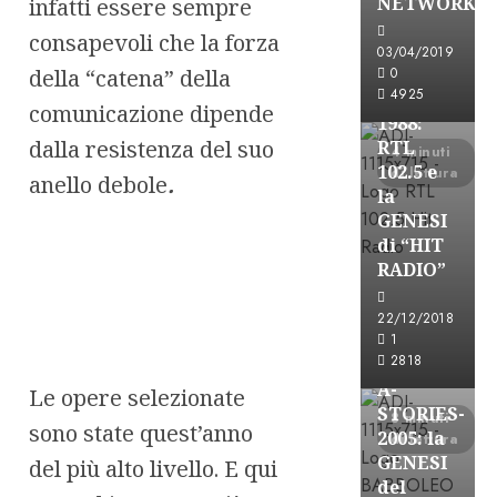
NETWORK
infatti essere sempre
Formazione Rad
consapevoli che la forza
FREE
03/04/2019
A-
della “catena” della
0
4925
STORIES-
comunicazione dipende
1988:
dalla resistenza del suo
RTL
4 minuti
102.5 e
di lettura
anello debole
.
la
GENESI
di “HIT
RADIO”
A-Stories
22/12/2018
Formazione Rad
1
FREE
2818
A-
Le opere selezionate
STORIES-
8 minuti
sono state quest’anno
2005: la
di lettura
GENESI
del più alto livello. E qui
del