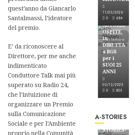
quest’anno da Giancarlo
Astorri News
11/03/2026
Santalmassi, l’ideatore
FREE
0
684
ASTORRI
del premio.
OSPITE
1 minuto
in
di lettura
DIRETTA
E’ da riconoscere al
a RGS
Direttore, per me anche
per i
indimenticato
SUOI 25
ANNI
Conduttore Talk mai più
superato su Radio 24,
03/12/2025
0
803
che l’intuizione di
A-Stories
organizzare un Premio
Formazione Rad
sulla Comunicazione
A-STORIES
FREE
Sociale e per l’Ambiente
A-
STORIES-
proprio nella Comunità