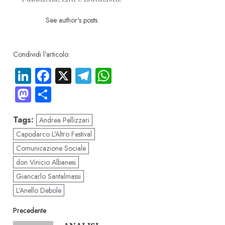
See author's posts
Condividi l'articolo:
LinkedIn
Facebook
X
Telegram
WhatsApp
Mastodon
Condividi
Tags:
Andrea Pellizzari
Capodarco L'Altro Festival
Comunicazione Sociale
don Vinicio Albanesi
Giancarlo Santalmassi
L'Anello Debole
Navigazione
Precedente