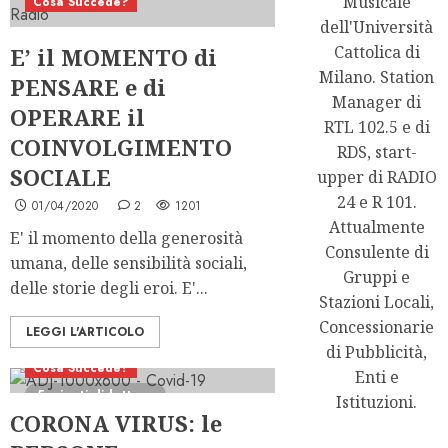
Musicale
Cosa Succede?
dell'Università
Cattolica di
E’ il MOMENTO di
Milano. Station
PENSARE e di
Manager di
OPERARE il
RTL 102.5 e di
COINVOLGIMENTO
RDS, start-
SOCIALE
upper di RADIO
24 e R 101.
01/04/2020
2
1201
Attualmente
E' il momento della generosità
Consulente di
umana, delle sensibilità sociali,
Gruppi e
delle storie degli eroi. E'...
Stazioni Locali,
Concessionarie
LEGGI L'ARTICOLO
di Pubblicità,
Cosa Succede?
Enti e
5 minuti di lettura
Istituzioni.
CORONA VIRUS: le