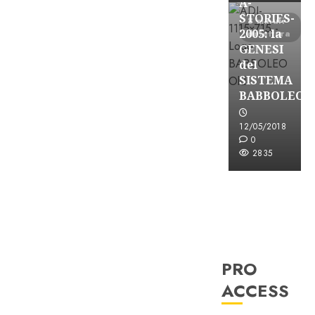
A-
STORIES-
8 minuti
2005: la
di lettura
GENESI
del
SISTEMA
BABBOLEO
12/05/2018
0
2835
PRO
ACCESS