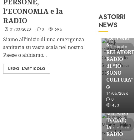
PERSONE,
l’ECONOMIA e la
ASTORRI
RADIO
Astorri News
NEWS
01/03/2020
0
696
FREE
ASTORRI
Siamo all'inizio di una emergenza
è
sanitaria su vasta scala nel nostro
1 minuto
RELATORE
di lettura
Paese o abbiamo...
RADIO
di “IO
LEGGI L'ARTICOLO
SONO
CULTURA”
Astorri News
FREE
14/06/2026
ASTORRI
0
483
a
MILANO
TODAY:
3 minuti
la
di lettura
RADIO