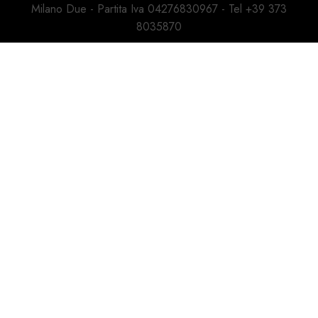
Milano Due - Partita Iva 04276830967 - Tel +39 373
8035870