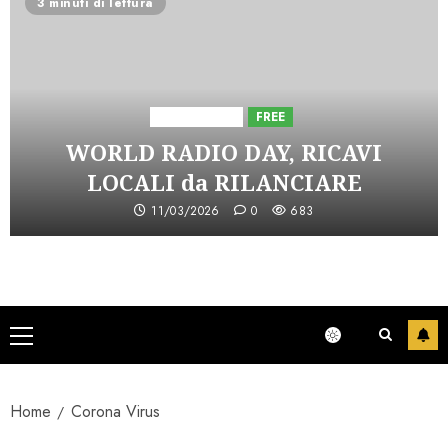
3 minuti di lettura
Astorri News
FREE
WORLD RADIO DAY, RICAVI
LOCALI da RILANCIARE
11/03/2026
0
683
Menu
principale
Home
Corona Virus