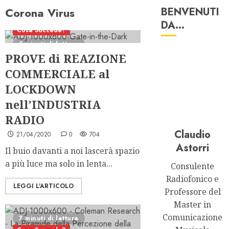
Corona Virus
BENVENUTI
DA…
Cosa Succede?
5 minuti di lettura
PROVE di REAZIONE
COMMERCIALE al
LOCKDOWN
nell’INDUSTRIA
RADIO
Claudio
21/04/2020
0
704
Astorri
Il buio davanti a noi lascerà spazio
a più luce ma solo in lenta...
Consulente
Radiofonico e
LEGGI L'ARTICOLO
Professore del
Master in
Comunicazione
7 minuti di lettura