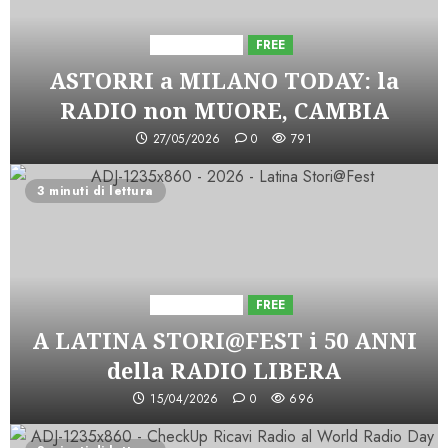
Astorri News
FREE
ASTORRI a MILANO TODAY: la
RADIO non MUORE, CAMBIA
27/05/2026
0
791
3 minuti di lettura
Astorri News
FREE
A LATINA STORI@FEST i 50 ANNI
della RADIO LIBERA
15/04/2026
0
696