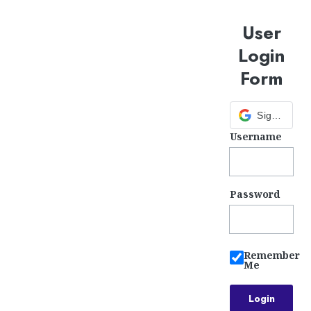
User
Login
Form
Sign in with Google
Username
Password
Remember
Me