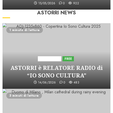
15/05/2026
0
922
ASTORRI NEWS
1 minuto di lettura
Astorri News
FREE
ASTORRI è RELATORE RADIO di
“IO SONO CULTURA”
14/06/2026
0
483
3 minuti di lettura