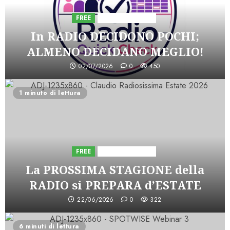
FREE
Iniziative Astorri
In RADIO DECIDONO POCHI;
ALMENO DECIDANO MEGLIO!
02/07/2026
0
450
1 minuto di lettura
FREE
Iniziative Astorri
La PROSSIMA STAGIONE della
RADIO si PREPARA d’ESTATE
22/06/2026
0
322
6 minuti di lettura