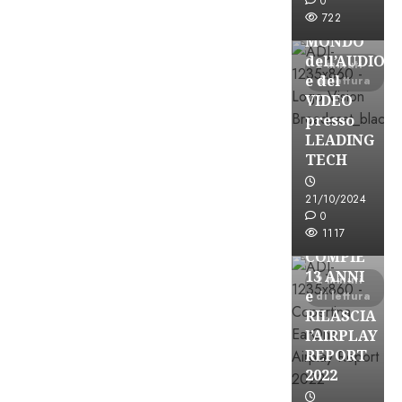
ESPLORARE
0
722
il
MONDO
dell’AUDIO
2 minuti
e del
di lettura
VIDEO
presso
LEADING
TECH
21/10/2024
Partnership
0
1117
EARONE
COMPIE
13 ANNI
2 minuti
e
di lettura
RILASCIA
l’AIRPLAY
REPORT
2022