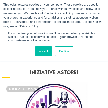
Vai
06/08/2026
11:24:28
This website stores cookies on your computer. These cookies are used to
al
collect information about how you interact with our website and allow us to
Linkedin
Facebook
X
Telegram
Whatsapp
Mastodon
remember you. We use this information in order to improve and customize
contenuto
your browsing experience and for analytics and metrics about our visitors
both on this website and other media. To find out more about the cookies we
use, see our Privacy Policy.
If you decline, your information won’t be tracked when you visit this
website. A single cookie will be used in your browser to remember
your preference not to be tracked.
Accept
Decline
INIZIATIVE ASTORRI
5 minuti di lettura