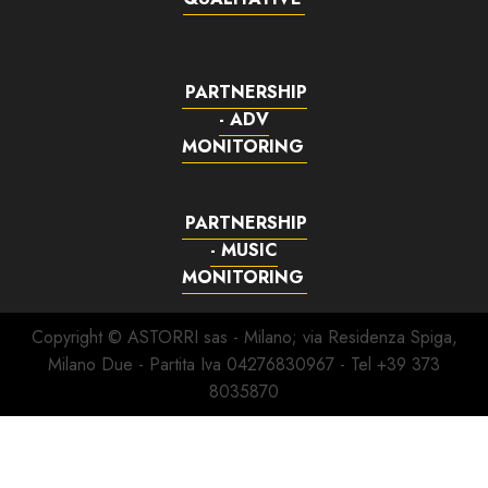
PARTNERSHIP
- ADV
MONITORING
PARTNERSHIP
- MUSIC
MONITORING
Copyright © ASTORRI sas - Milano; via Residenza Spiga,
Milano Due - Partita Iva 04276830967 - Tel +39 373
8035870