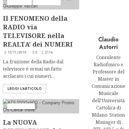
Analisi Escl
Ascolti Radio
Il FENOMENO della
RADIO via
TELEVISORE nella
Claudio
REALTA’ dei NUMERI
Astorri
17/11/2019
0
2114
Consulente
La fruizione della Radio dal
Radiofonico e
televisore è ormai un fatto
Professore del
acclarato i cui numeri...
Master in
Comunicazione
LEGGI L'ARTICOLO
Musicale
dell'Università
Ascolti Radio
3 minuti letti
Cattolica di
Milano. Station
La NUOVA
Manager di