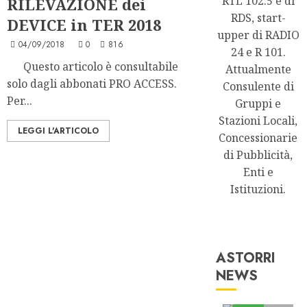
RTL 102.5 e di
RILEVAZIONE dei
RDS, start-
DEVICE in TER 2018
upper di RADIO
04/09/2018
0
816
24 e R 101.
Questo articolo è consultabile
Attualmente
solo dagli abbonati PRO ACCESS.
Consulente di
Per...
Gruppi e
Stazioni Locali,
LEGGI L'ARTICOLO
Concessionarie
di Pubblicità,
Enti e
Istituzioni.
ASTORRI
NEWS
Astorri News
FREE