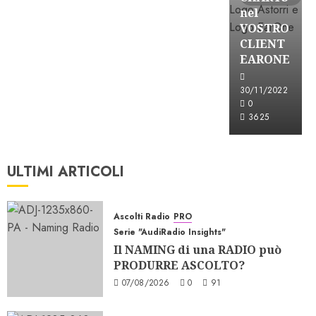
nel
VOSTRO
CLIENT
EARONE
30/11/2022
0
3625
ULTIMI ARTICOLI
Ascolti Radio
PRO
Serie "AudiRadio Insights"
Il NAMING di una RADIO può
PRODURRE ASCOLTO?
07/08/2026
0
91