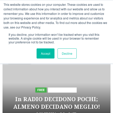
Vai
09/08/2026
10:37:22
This website stores cookies on your computer. These cookies are used to
al
collect information about how you interact with our website and allow us to
Linkedin
Facebook
X
Telegram
Whatsapp
Mastodon
remember you. We use this information in order to improve and customize
contenuto
your browsing experience and for analytics and metrics about our visitors
both on this website and other media. To find out more about the cookies we
use, see our Privacy Policy.
If you decline, your information won’t be tracked when you visit this
website. A single cookie will be used in your browser to remember
your preference not to be tracked.
INIZIATIVE ASTORRI
Accept
Decline
5 minuti letti
FREE
Iniziative Astorri
In RADIO DECIDONO POCHI;
ALMENO DECIDANO MEGLIO!