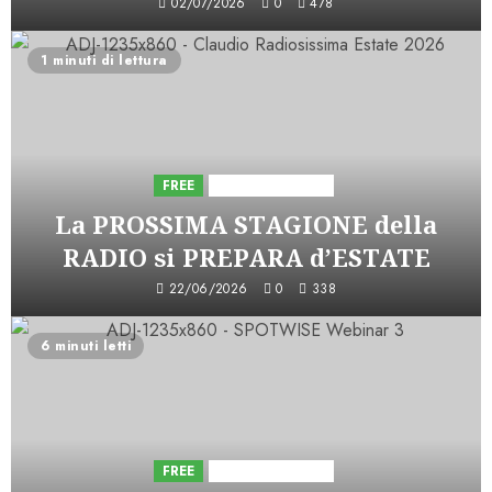
02/07/2026
0
478
1 minuti di lettura
FREE
Iniziative Astorri
La PROSSIMA STAGIONE della
RADIO si PREPARA d’ESTATE
22/06/2026
0
338
6 minuti letti
FREE
Iniziative Astorri