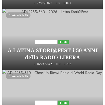
27/05/2026
0
803
3 minuti letti
Astorri News
FREE
A LATINA STORI@FEST i 50 ANNI
della RADIO LIBERA
15/04/2026
0
712
3 minuti letti
Astorri News
FREE