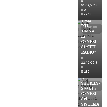
FREE
03/04/2019
A-
0
4928
STORIES-
1988:
RTL
4 minuti
102.5 e
letti
la
GENESI
di “HIT
RADIO”
A-Stories
22/12/2018
Formazione Rad
1
FREE
2821
A-
STORIES-
8 minuti
2005: la
letti
GENESI
del
SISTEMA