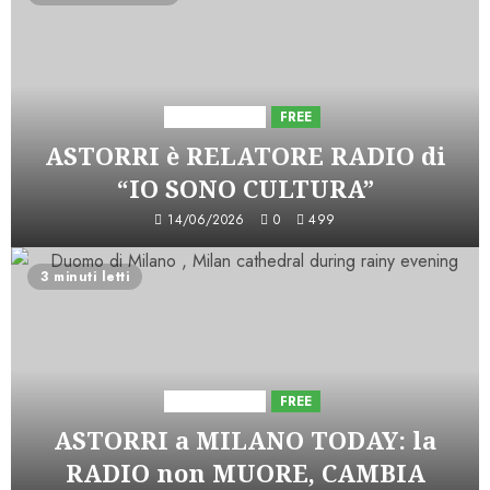
Astorri News
FREE
ASTORRI è RELATORE RADIO di
“IO SONO CULTURA”
14/06/2026
0
499
3 minuti letti
Astorri News
FREE
ASTORRI a MILANO TODAY: la
RADIO non MUORE, CAMBIA