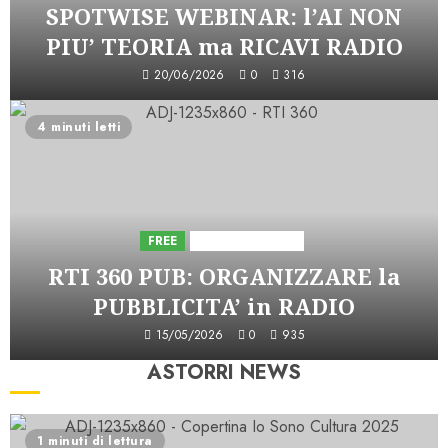
SPOTWISE WEBINAR: l’AI NON
PIU’ TEORIA ma RICAVI RADIO
20/06/2026
0
316
4 minuti letti
FREE
Iniziative Astorri
RTI 360 PUB: ORGANIZZARE la
PUBBLICITA’ in RADIO
15/05/2026
0
935
ASTORRI NEWS
1 minuti di lettura