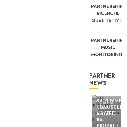
PARTNERSHIP
- RICERCHE
QUALITATIVE
PARTNERSHIP
- MUSIC
MONITORING
PARTNER
NEWS
FREE
Partnership
SPOTWISE:
3 minuti
CONOSCERE
letti
e AGIRE
nel
PROPRIO