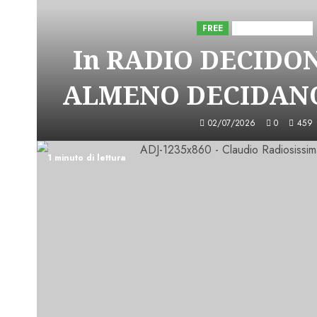
FREE
Iniziative Astorri
In RADIO DECIDO
ALMENO DECIDANO
02/07/2026
0
459
1 minuto di lettura