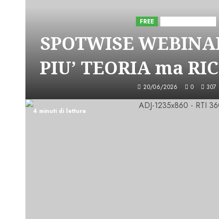
FREE
Iniziative Astorri
SPOTWISE WEBINAR
PIU’ TEORIA ma RI
20/06/2026
0
307
4 minuti di lettura