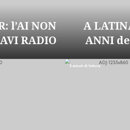
: l’AI NON
A LATIN
CAVI RADIO
ANNI de
3 minuti di lettura