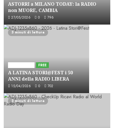
ASTORRI a MILANO TODAY: la RADIO
non MUORE, CAMBIA
27/05/2026
0
796
3 minuti di lettura
Astorri News
FREE
A LATINA STORI@FEST i 50
ANNI della RADIO LIBERA
15/04/2026
0
702
3 minuti di lettura