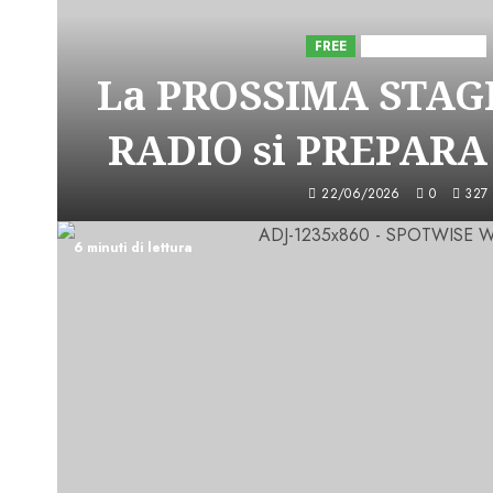
FREE
Iniziative Astorri
La PROSSIMA STAGI
RADIO si PREPARA
22/06/2026
0
327
6 minuti di lettura