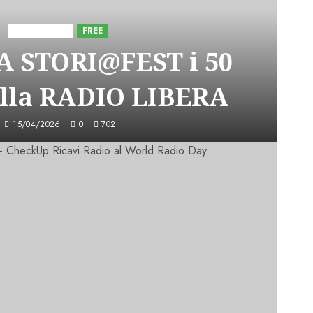
Astorri News
FREE
A STORI@FEST i 50
lla RADIO LIBERA
15/04/2026
0
702