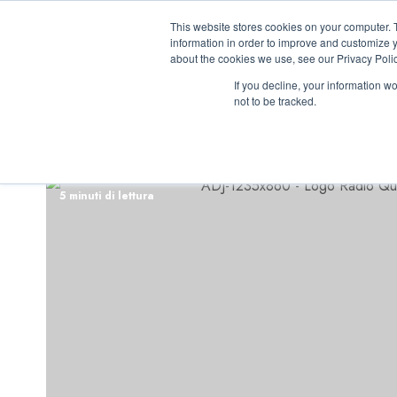
Vai
07/08/2026
07:44:57
This website stores cookies on your computer. 
al
information in order to improve and customize y
contenuto
about the cookies we use, see our Privacy Polic
If you decline, your information w
not to be tracked.
INIZIATIVE ASTO
5 minuti di lettura