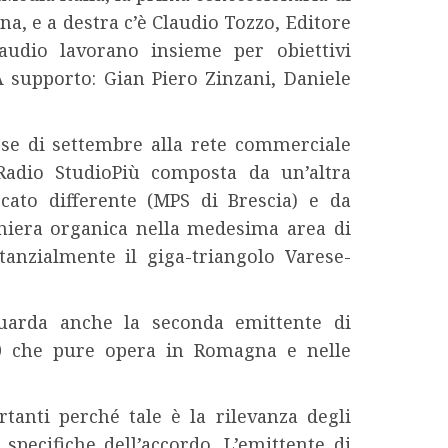
a, e a destra c’è Claudio Tozzo, Editore
audio lavorano insieme per obiettivi
A supporto: Gian Piero Zinzani, Daniele
ese di settembre alla rete commerciale
 Radio StudioPiù composta da un’altra
ato differente (MPS di Brescia) e da
iera organica nella medesima area di
stanzialmente il giga-triangolo Varese-
guarda anche la seconda emittente di
0 che pure opera in Romagna e nelle
tanti perché tale è la rilevanza degli
 specifiche dell’accordo. L’emittente di