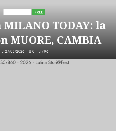
Astorri News
FREE
a MILANO TODAY: la
on MUORE, CAMBIA
27/05/2026
0
796