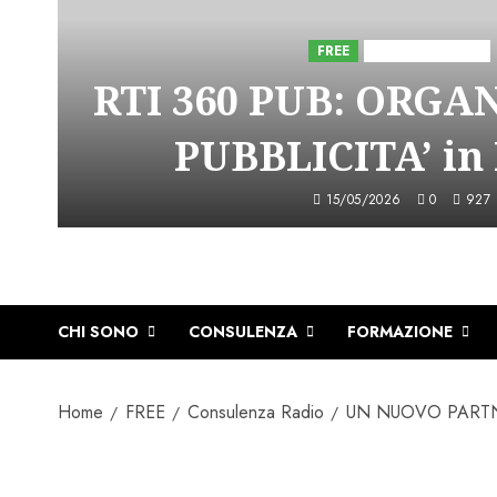
FREE
Iniziative Astorri
RTI 360 PUB: ORGA
PUBBLICITA’ in
15/05/2026
0
927
CHI SONO
CONSULENZA
FORMAZIONE
Home
FREE
Consulenza Radio
UN NUOVO PARTN