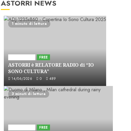
ASTORRI NEWS
1 minuto di lettura
Astorri News
FREE
ASTORRI è RELATORE RADIO di “IO
SONO CULTURA”
14/06/2026
0
489
3 minuti di lettura
Astorri News
FREE