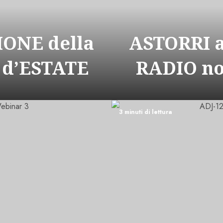
ONE della
ASTORRI 
 d’ESTATE
RADIO n
3 minuti di lettura