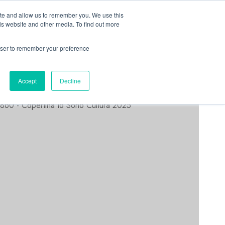
Linkedin
Facebook
X
Telegram
Whatsapp
Mastodon
ite and allow us to remember you. We use this
is website and other media. To find out more
rowser to remember your preference
ASTORRI NEWS
Accept
Decline