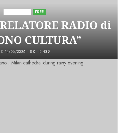
Astorri News
FREE
 RELATORE RADIO di
SONO CULTURA”
14/06/2026
0
489