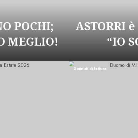
NO POCHI;
ASTORRI è
 MEGLIO!
“IO 
3 minuti di lettura