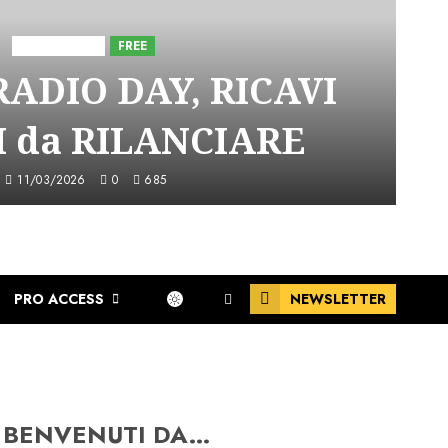
Astorri News
FREE
ADIO DAY, RICAVI
 da RILANCIARE
11/03/2026
0
685
PRO ACCESS
NEWSLETTER
BENVENUTI DA…