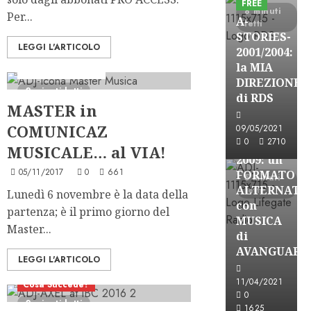
FREE
8 minuti
Per...
A-
letti
STORIES-
LEGGI L'ARTICOLO
2001/2004:
la MIA
Formazione Radio
A-Stories
DIREZIONE
2 minuti letti
Formazione Rad
di RDS
MASTER in
FREE
COMUNICAZ
A-
09/05/2021
0
2710
STORIES-
MUSICALE… al VIA!
2009: un
05/11/2017
0
661
FORMATO
5 minuti
ALTERNATI
letti
Lunedì 6 novembre è la data della
con
partenza; è il primo giorno del
MUSICA
Master...
di
AVANGUARD
LEGGI L'ARTICOLO
A-Stories
11/04/2021
Cosa Succede?
Formazione Rad
0
2 minuti letti
FREE
1625