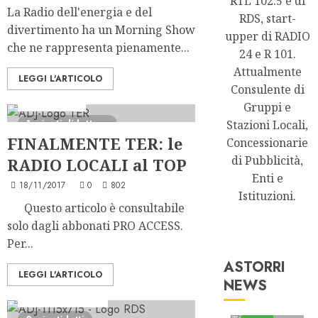
RTL 102.5 e di
La Radio dell'energia e del
RDS, start-
divertimento ha un Morning Show
upper di RADIO
che ne rappresenta pienamente...
24 e R 101.
Attualmente
LEGGI L'ARTICOLO
Consulente di
Ascolti Radio
Gruppi e
1 minuti di lettura
Stazioni Locali,
FINALMENTE TER: le
Concessionarie
di Pubblicità,
RADIO LOCALI al TOP
Enti e
18/11/2017
0
802
Istituzioni.
Questo articolo è consultabile
solo dagli abbonati PRO ACCESS.
Per...
ASTORRI
LEGGI L'ARTICOLO
NEWS
Astorri News
Formazione Radio
FREE