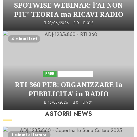
SPOTWISE WEBINAR: l’AI NON
PIU’ TEORIA ma RICAVI RADIO
20/06/2026
0
312
4 minuti letti
FREE
Iniziative Astorri
RTI 360 PUB: ORGANIZZARE la
PUBBLICITA’ in RADIO
15/05/2026
0
931
ASTORRI NEWS
1 minuti di lettura