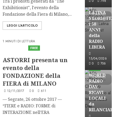
Tra i prodotti generati da "The
0
798
A
Exhibitionist", l'evento della
LATINA
Fondazione della Fiera di Milano,...
3 minuti
STORI@FES
letti
i 50
LEGGI L'ARTICOLO
ANNI
della
RADIO
1 MINUTI DI LETTURA
LIBERA
Astorri News
FREE
ASTORRI presenta un
15/04/2026
Astorri News
0
706
evento della
FREE
FONDAZIONE della
WORLD
3 minuti
RADIO
FIERA di MILANO
letti
DAY,
12/11/2017
0
611
RICAVI
LOCALI
— Segrate, 26 ottobre 2017 —
da
“FIERE e RADIO: FORME di
RILANCIARE
INTERAZIONE nell’ERA