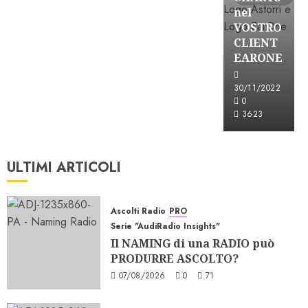
nel
VOSTRO
CLIENT
EARONE
30/11/2022
0
3623
ULTIMI ARTICOLI
Ascolti Radio
PRO
Serie "AudiRadio Insights"
Il NAMING di una RADIO può
PRODURRE ASCOLTO?
07/08/2026
0
71