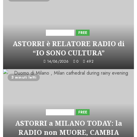
Astorri News
FREE
ASTORRI è RELATORE RADIO di
“IO SONO CULTURA”
14/06/2026
0
492
3 minuti letti
Astorri News
FREE
ASTORRI a MILANO TODAY: la
RADIO non MUORE, CAMBIA