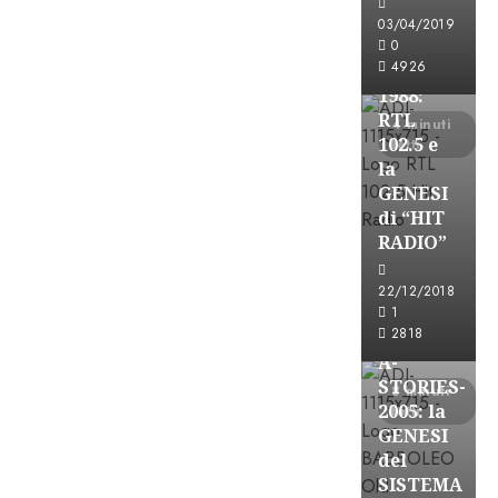
FREE
03/04/2019
A-
0
4926
STORIES-
1988:
RTL
4 minuti
102.5 e
letti
la
GENESI
di “HIT
RADIO”
A-Stories
22/12/2018
Formazione Rad
1
FREE
2818
A-
STORIES-
8 minuti
2005: la
letti
GENESI
del
SISTEMA