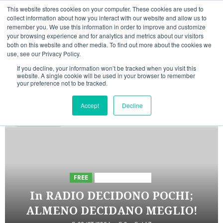
Vai
08/08/2026
22:57:12
This website stores cookies on your computer. These cookies are used to
al
collect information about how you interact with our website and allow us to
Linkedin
Facebook
X
Telegram
Whatsapp
Mastodon
remember you. We use this information in order to improve and customize
contenuto
your browsing experience and for analytics and metrics about our visitors
both on this website and other media. To find out more about the cookies we
use, see our Privacy Policy.
If you decline, your information won’t be tracked when you visit this
website. A single cookie will be used in your browser to remember
your preference not to be tracked.
INIZIATIVE ASTORRI
Accept
Decline
5 minuti letti
FREE
Iniziative Astorri
In RADIO DECIDONO POCHI;
ALMENO DECIDANO MEGLIO!