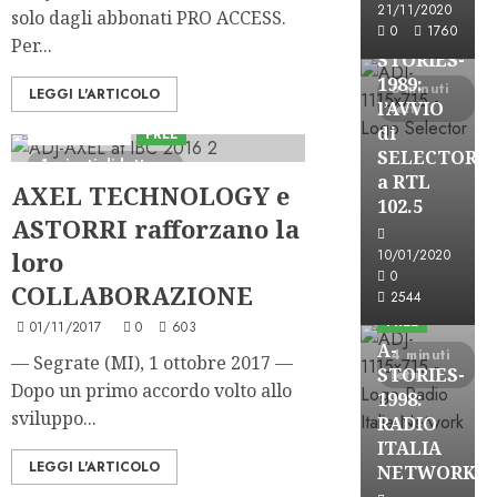
FREE
21/11/2020
solo dagli abbonati PRO ACCESS.
0
1760
A-
Per...
STORIES-
1989:
6 minuti
LEGGI L'ARTICOLO
l’AVVIO
letti
di
Astorri News
FREE
SELECTOR
1 minuti di lettura
a RTL
AXEL TECHNOLOGY e
102.5
ASTORRI rafforzano la
loro
10/01/2020
A-Stories
0
COLLABORAZIONE
Formazione Rad
2544
FREE
01/11/2017
0
603
A-
4 minuti
— Segrate (MI), 1 ottobre 2017 —
STORIES-
letti
Dopo un primo accordo volto allo
1998:
sviluppo...
RADIO
ITALIA
A-Stories
LEGGI L'ARTICOLO
NETWORK
Formazione Rad