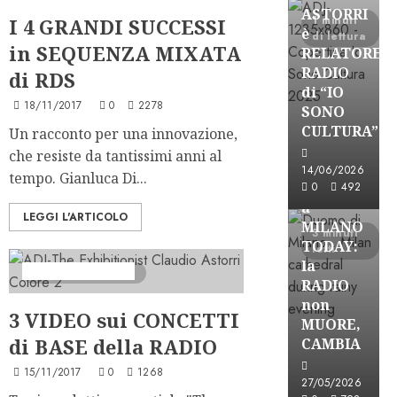
2 minuti letti
ASTORRI
1 minuti
I 4 GRANDI SUCCESSI
è
di lettura
in SEQUENZA MIXATA
RELATORE
RADIO
di RDS
di “IO
18/11/2017
0
2278
SONO
CULTURA”
Un racconto per una innovazione,
Astorri News
che resiste da tantissimi anni al
FREE
14/06/2026
tempo. Gianluca Di...
ASTORRI
0
492
a
LEGGI L'ARTICOLO
MILANO
3 minuti
TODAY:
letti
la
Formazione Radio
1 minuti di lettura
RADIO
non
3 VIDEO sui CONCETTI
MUORE,
di BASE della RADIO
CAMBIA
15/11/2017
0
1268
Astorri News
27/05/2026
FREE