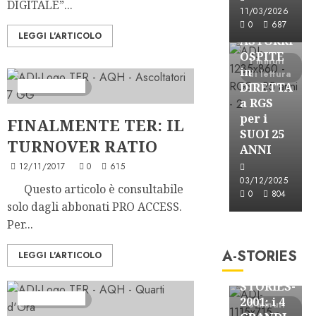
DIGITALE”...
Astorri News
11/03/2026
FREE
0
687
LEGGI L'ARTICOLO
ASTORRI
OSPITE
1 minuti
in
di lettura
Ascolti Radio
DIRETTA
2 minuti letti
a RGS
per i
FINALMENTE TER: IL
SUOI 25
TURNOVER RATIO
ANNI
12/11/2017
0
615
03/12/2025
Questo articolo è consultabile
0
804
solo dagli abbonati PRO ACCESS.
A-Stories
Per...
Formazione Rad
A-STORIES
FREE
LEGGI L'ARTICOLO
A-
STORIES-
Ascolti Radio
2 minuti letti
2001: i 4
3 minuti