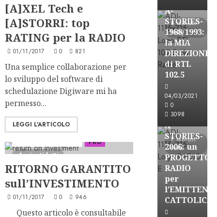
[A]XEL Tech e
A-
[A]STORRI: top
STORIES-
8 minuti
1988/1993:
letti
RATING per la RADIO
la MIA
01/11/2017
0
821
DIREZIONE
di RTL
Una semplice collaborazione per
102.5
lo sviluppo del software di
A-Stories
schedulazione Digiware mi ha
04/03/2021
Formazione Rad
permesso...
0
FREE
3098
LEGGI L'ARTICOLO
A-
Formazione Pro
STORIES-
7 minuti
La Forza della Radio
PRO
2006: un
letti
4 minuti letti
PROGETTO
RITORNO GARANTITO
RADIO
per
sull’INVESTIMENTO
l’EMITTENZ
A-Stories
01/11/2017
0
946
CATTOLICA
Formazione Rad
Questo articolo è consultabile