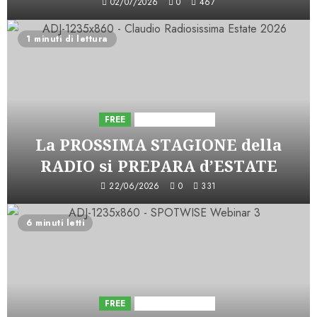
02/07/2026
0
467
1 minuti di lettura
FREE
Iniziative Astorri
La PROSSIMA STAGIONE della
RADIO si PREPARA d’ESTATE
22/06/2026
0
331
6 minuti letti
FREE
Iniziative Astorri