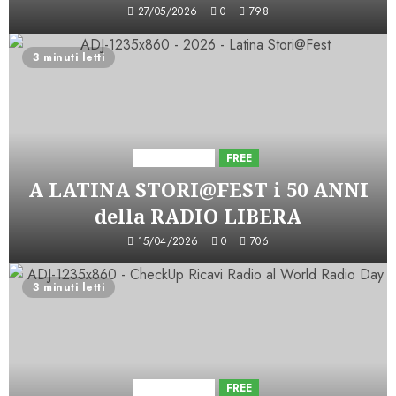
27/05/2026
0
798
3 minuti letti
Astorri News
FREE
A LATINA STORI@FEST i 50 ANNI
della RADIO LIBERA
15/04/2026
0
706
3 minuti letti
Astorri News
FREE