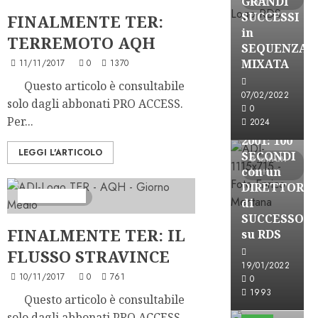
GRANDI
letti
SUCCESSI
FINALMENTE TER:
in
TERREMOTO AQH
SEQUENZA
A-Stories
MIXATA
11/11/2017
0
1370
Formazione Rad
Questo articolo è consultabile
FREE
07/02/2022
solo dagli abbonati PRO ACCESS.
A-
0
Per...
2024
STORIES-
2001: 100
LEGGI L'ARTICOLO
SECONDI
3 minuti
con un
letti
DIRETTORE
Ascolti Radio
2 minuti letti
di
SUCCESSO
FINALMENTE TER: IL
su RDS
FLUSSO STRAVINCE
19/01/2022
10/11/2017
0
761
0
A-Stories
1993
Questo articolo è consultabile
Formazione Rad
solo dagli abbonati PRO ACCESS.