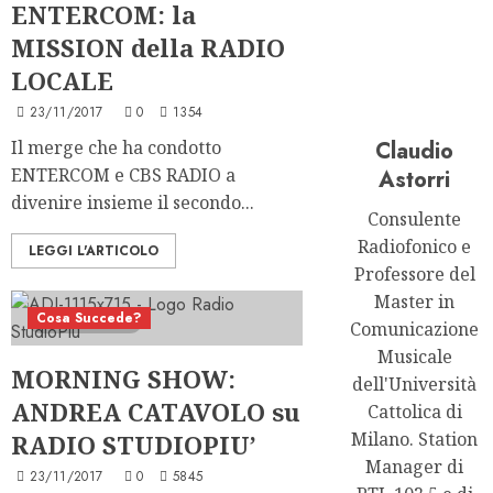
ENTERCOM: la
MISSION della RADIO
LOCALE
23/11/2017
0
1354
Il merge che ha condotto
Claudio
ENTERCOM e CBS RADIO a
Astorri
divenire insieme il secondo...
Consulente
Radiofonico e
LEGGI L'ARTICOLO
Professore del
Master in
Cosa Succede?
3 minuti letti
Comunicazione
Musicale
MORNING SHOW:
dell'Università
ANDREA CATAVOLO su
Cattolica di
Milano. Station
RADIO STUDIOPIU’
Manager di
23/11/2017
0
5845