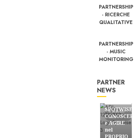
PARTNERSHIP
- RICERCHE
QUALITATIVE
PARTNERSHIP
- MUSIC
MONITORING
PARTNER
NEWS
FREE
Partnership
SPOTWISE:
3 minuti
CONOSCERE
letti
e AGIRE
nel
PROPRIO