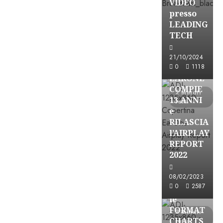
VIDEO
presso
LEADING
TECH
21/10/2024
Partnership
0
1118
EARONE
COMPIE
2 minuti
13 ANNI
letti
e
RILASCIA
l’AIRPLAY
REPORT
2022
Partnership
08/02/2023
0
2587
CONSULTAR
le
FORMAT
3 minuti
CHARTS
letti