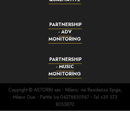
PARTNERSHIP
- ADV
MONITORING
PARTNERSHIP
- MUSIC
MONITORING
Copyright © ASTORRI sas - Milano; via Residenza Spiga,
Milano Due - Partita Iva 04276830967 - Tel +39 373
8035870