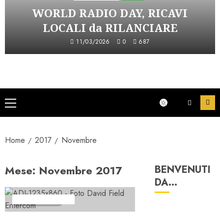
WORLD RADIO DAY, RICAVI
LOCALI da RILANCIARE
11/03/2026
0
687
Menu
principale
Home
2017
Novembre
Mese:
Novembre 2017
BENVENUTI
DA…
Formazione Radio
2 minuti letti