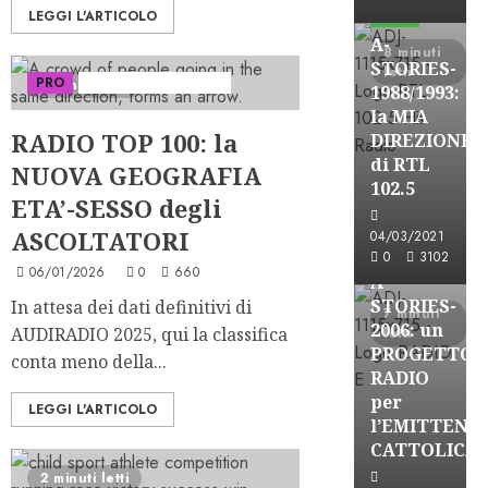
LEGGI L'ARTICOLO
FREE
A-
8 minuti
STORIES-
letti
PRO
Serie "Format Atlas"
2 minuti letti
1988/1993:
la MIA
RADIO TOP 100: la
DIREZIONE
di RTL
NUOVA GEOGRAFIA
102.5
A-Stories
ETA’-SESSO degli
Formazione Rad
ASCOLTATORI
04/03/2021
FREE
0
3102
06/01/2026
0
660
A-
STORIES-
In attesa dei dati definitivi di
7 minuti
2006: un
AUDIRADIO 2025, qui la classifica
letti
PROGETTO
conta meno della...
RADIO
per
LEGGI L'ARTICOLO
l’EMITTENZ
CATTOLICA
A-Stories
2 minuti letti
Formazione Rad