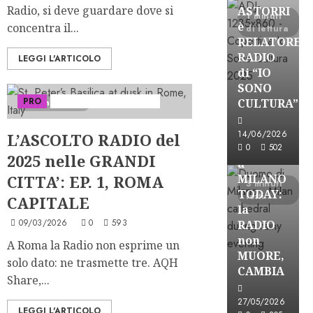
Radio, si deve guardare dove si
ASTORRI
1 minuti
è
concentra il...
di lettura
RELATORE
RADIO
LEGGI L'ARTICOLO
di “IO
SONO
PRO
Serie "Le Grandi Città"
CULTURA”
2 minuti letti
Astorri News
FREE
14/06/2026
L’ASCOLTO RADIO del
ASTORRI
0
502
2025 nelle GRANDI
a
CITTA’: EP. 1, ROMA
MILANO
3 minuti
TODAY:
letti
CAPITALE
la
09/03/2026
0
593
RADIO
non
A Roma la Radio non esprime un
MUORE,
solo dato: ne trasmette tre. AQH
CAMBIA
Share,...
Astorri News
27/05/2026
LEGGI L'ARTICOLO
FREE