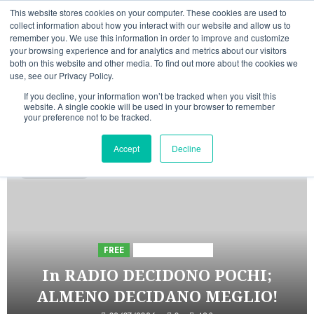
Vai
10/08/2026
06:39:04
This website stores cookies on your computer. These cookies are used to
al
collect information about how you interact with our website and allow us to
Linkedin
Facebook
X
Telegram
Whatsapp
Mastodon
remember you. We use this information in order to improve and customize
contenuto
your browsing experience and for analytics and metrics about our visitors
both on this website and other media. To find out more about the cookies we
use, see our Privacy Policy.
If you decline, your information won’t be tracked when you visit this
website. A single cookie will be used in your browser to remember
your preference not to be tracked.
INIZIATIVE ASTORRI
Accept
Decline
5 minuti letti
FREE
Iniziative Astorri
In RADIO DECIDONO POCHI;
ALMENO DECIDANO MEGLIO!