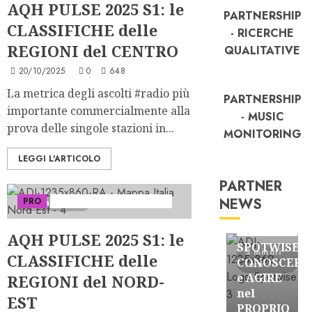
AQH PULSE 2025 S1: le
PARTNERSHIP
CLASSIFICHE delle
- RICERCHE
REGIONI del CENTRO
QUALITATIVE
20/10/2025
0
648
La metrica degli ascolti #radio più
PARTNERSHIP
importante commercialmente alla
- MUSIC
prova delle singole stazioni in...
MONITORING
LEGGI L'ARTICOLO
PARTNER
NEWS
PRO
Serie "AudiRadio Insights"
3 minuti letti
FREE
Partnership
AQH PULSE 2025 S1: le
SPOTWISE:
3 minuti
CLASSIFICHE delle
CONOSCERE
letti
e AGIRE
REGIONI del NORD-
nel
EST
PROPRIO