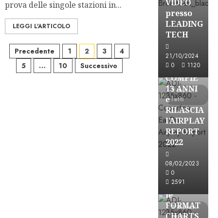
VIDEO
prova delle singole stazioni in...
presso
LEADING
LEGGI L'ARTICOLO
TECH
Paginazione
Precedente
1
2
3
4
Partnership
21/10/2024
5
…
10
Successivo
0
1120
degli
EARONE
COMPIE
articoli
13 ANNI
2 minuti
e
letti
RILASCIA
l’AIRPLAY
REPORT
2022
08/02/2023
Partnership
0
2591
CONSULTAR
le
FORMAT
3 minuti
CHARTS
letti