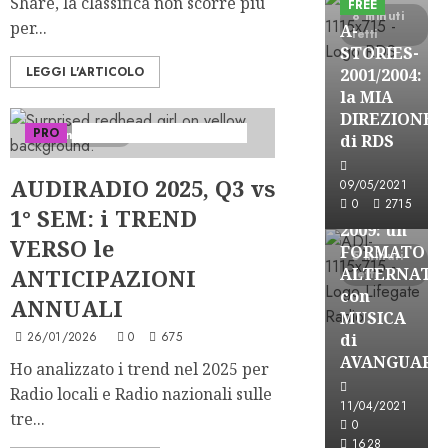
Share, la classifica non scorre più
FREE
8 minuti
per...
A-
letti
STORIES-
LEGGI L'ARTICOLO
2001/2004:
la MIA
A-Stories
DIREZIONE
PRO
Serie "AudiRadio Insights"
4 minuti letti
Formazione Rad
di RDS
FREE
AUDIRADIO 2025, Q3 vs
A-
09/05/2021
0
2715
STORIES-
1° SEM: i TREND
2009: un
VERSO le
FORMATO
5 minuti
ANTICIPAZIONI
ALTERNATI
letti
con
ANNUALI
MUSICA
26/01/2026
0
675
di
AVANGUARD
Ho analizzato i trend nel 2025 per
Radio locali e Radio nazionali sulle
11/04/2021
A-Stories
tre...
0
Formazione Rad
1628