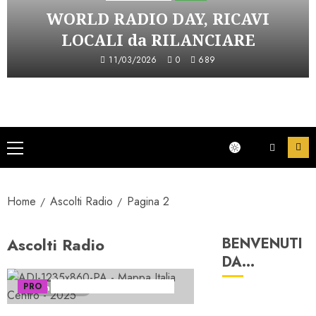
WORLD RADIO DAY, RICAVI
LOCALI da RILANCIARE
11/03/2026
0
689
Menu
principale
Home
Ascolti Radio
Pagina 2
Ascolti Radio
BENVENUTI
DA…
PRO
Serie "AudiRadio Insights"
3 minuti letti