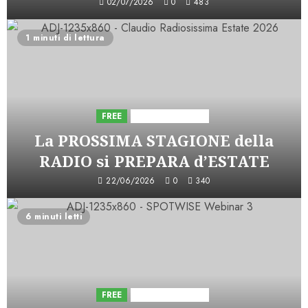
02/07/2026
0
483
1 minuti di lettura
FREE
Iniziative Astorri
La PROSSIMA STAGIONE della
RADIO si PREPARA d’ESTATE
22/06/2026
0
340
6 minuti letti
FREE
Iniziative Astorri