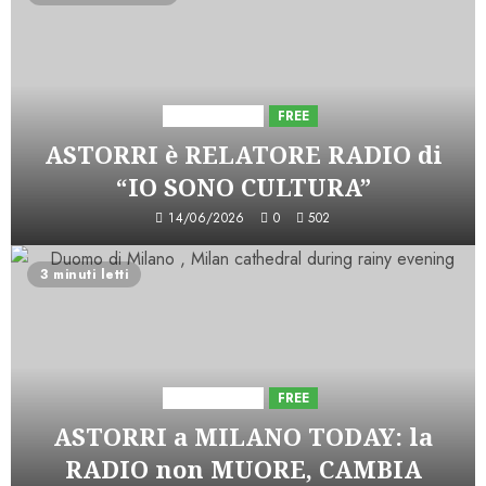
Astorri News
FREE
ASTORRI è RELATORE RADIO di
“IO SONO CULTURA”
14/06/2026
0
502
3 minuti letti
Astorri News
FREE
ASTORRI a MILANO TODAY: la
RADIO non MUORE, CAMBIA