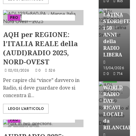
0
805
A
LATINA
3 minuti
PRO
Serie "AudiRadio Insights"
3 minuti letti
STORI@FES
letti
i 50
AQH per REGIONE:
ANNI
della
l’ITALIA REALE della
RADIO
(AUDI)RADIO 2025,
LIBERA
NORD-OVEST
15/04/2026
02/03/2026
0
526
Astorri News
0
714
Per capire chi “vince” davvero in
FREE
WORLD
Radio, si deve guardare dove si
3 minuti
RADIO
concentra il...
letti
DAY,
RICAVI
LEGGI L'ARTICOLO
LOCALI
PRO
Serie "AudiRadio Insights"
da
RILANCIARE
2 minuti letti