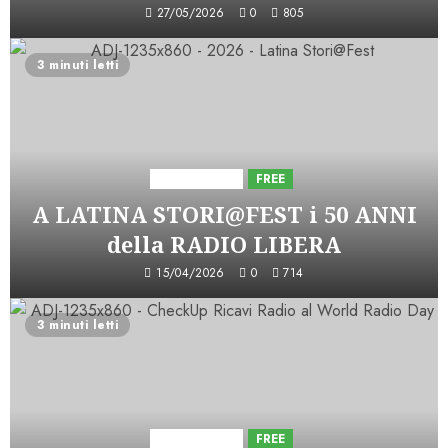
27/05/2026
0
805
3 minuti letti
Astorri News
FREE
A LATINA STORI@FEST i 50 ANNI
della RADIO LIBERA
15/04/2026
0
714
3 minuti letti
Astorri News
FREE