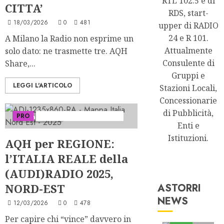
RTL 102.5 e di
CITTA’
RDS, start-
18/03/2026
0
481
upper di RADIO
24 e R 101.
A Milano la Radio non esprime un
Attualmente
solo dato: ne trasmette tre. AQH
Consulente di
Share,...
Gruppi e
LEGGI L'ARTICOLO
Stazioni Locali,
Concessionarie
di Pubblicità,
PRO
Serie "AudiRadio Insights"
3 minuti letti
Enti e
Istituzioni.
AQH per REGIONE:
l’ITALIA REALE della
(AUDI)RADIO 2025,
NORD-EST
ASTORRI
NEWS
12/03/2026
0
478
Astorri News
Per capire chi “vince” davvero in
FREE