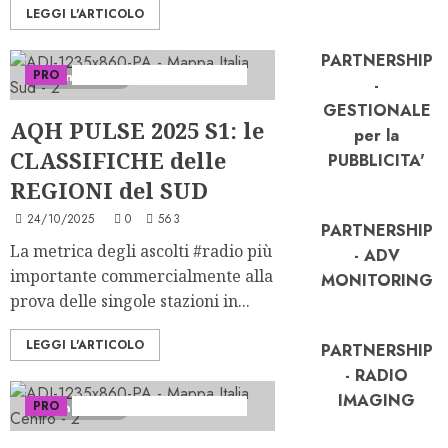
LEGGI L'ARTICOLO
PARTNERSHIP
PRO
Serie "AudiRadio Insights"
4 minuti letti
-
GESTIONALE
AQH PULSE 2025 S1: le
per la
CLASSIFICHE delle
PUBBLICITA'
REGIONI del SUD
24/10/2025
0
563
PARTNERSHIP
La metrica degli ascolti #radio più
- ADV
importante commercialmente alla
MONITORING
prova delle singole stazioni in...
LEGGI L'ARTICOLO
PARTNERSHIP
- RADIO
IMAGING
PRO
Serie "AudiRadio Insights"
3 minuti letti