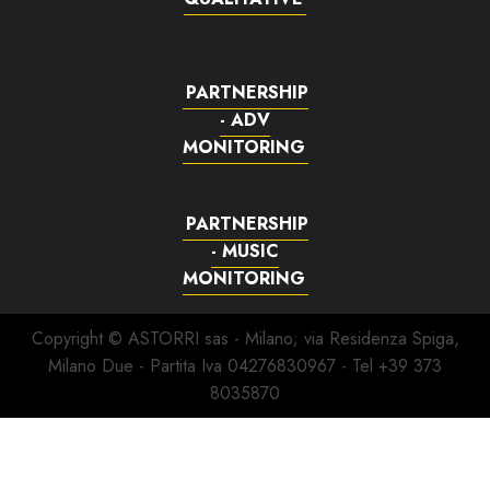
PARTNERSHIP
- ADV
MONITORING
PARTNERSHIP
- MUSIC
MONITORING
Copyright © ASTORRI sas - Milano; via Residenza Spiga,
Milano Due - Partita Iva 04276830967 - Tel +39 373
8035870