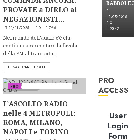
BABBOLEO
PROVATE a DIRLO ai
NEGAZIONISTI…
12/05/2018
0
21/11/2025
0
796
2842
Nel mondo dell’audio c’è chi
continua a raccontare la favola
della FM al tramonto...
LEGGI L'ARTICOLO
PRO
PRO
Serie "Le Grandi Città"
2 minuti letti
ACCESS
L’ASCOLTO RADIO
nelle 4 METROPOLI:
User
ROMA, MILANO,
Login
NAPOLI e TORINO
Form