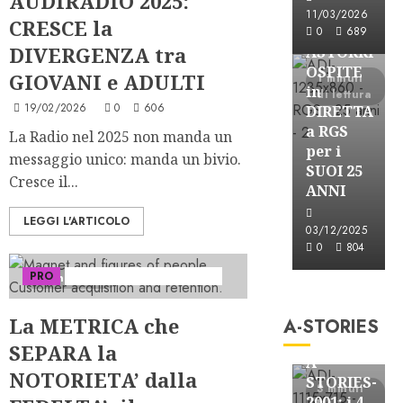
AUDIRADIO 2025:
Astorri News
11/03/2026
CRESCE la
FREE
0
689
DIVERGENZA tra
ASTORRI
OSPITE
GIOVANI e ADULTI
1 minuti
in
di lettura
19/02/2026
0
606
DIRETTA
a RGS
La Radio nel 2025 non manda un
per i
messaggio unico: manda un bivio.
SUOI 25
Cresce il...
ANNI
LEGGI L'ARTICOLO
03/12/2025
0
804
PRO
Serie "AudiRadio Insights"
3 minuti letti
A-Stories
Formazione Rad
La METRICA che
A-STORIES
FREE
SEPARA la
A-
NOTORIETA’ dalla
STORIES-
3 minuti
2001: i 4