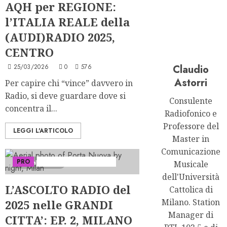
AQH per REGIONE:
l’ITALIA REALE della
(AUDI)RADIO 2025,
CENTRO
25/03/2026
0
576
Claudio
Astorri
Per capire chi “vince” davvero in
Radio, si deve guardare dove si
Consulente
concentra il...
Radiofonico e
Professore del
LEGGI L'ARTICOLO
Master in
Comunicazione
PRO
Serie "Le Grandi Città"
2 minuti letti
Musicale
dell'Università
L’ASCOLTO RADIO del
Cattolica di
Milano. Station
2025 nelle GRANDI
Manager di
CITTA’: EP. 2, MILANO