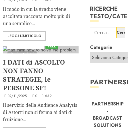
RICERCHE
Il modo in cui la #radio viene
TESTO/CATE
ascoltata racconta molto più di
una semplice...
Ricerca
LEGGI L'ARTICOLO
per:
Consulenza Astorri
Consulenza Radio
FREE
Categorie
3 minuti letti
I DATI di ASCOLTO
NON FANNO
STRATEGIE, le
PARTNERS
PERSONE SI’!
02/11/2025
0
639
PARTNERSHIP
Il servizio della Audience Analysis
-
di Astorri non si ferma ai dati di
BROADCAST
fruizione...
SOLUTIONS