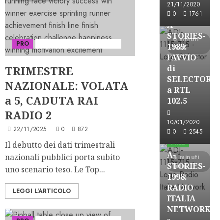
21/11/2020
FREE
0
1761
A-
STORIES-
6 minuti
PRO
Serie "AudiRadio Insights"
1989:
letti
l’AVVIO
di
TRIMESTRE
SELECTOR
NAZIONALE: VOLATA
a RTL
a 5, CADUTA RAI
102.5
RADIO 2
A-Stories
10/01/2020
22/11/2025
0
872
Formazione Rad
0
2545
FREE
Il debutto dei dati trimestrali
A-
nazionali pubblici porta subito
4 minuti
STORIES-
letti
uno scenario teso. Le Top...
1998:
RADIO
LEGGI L'ARTICOLO
ITALIA
A-Stories
NETWORK
Formazione Rad