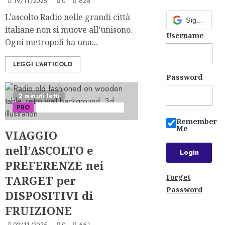
19/11/2025
0
628
L’ascolto Radio nelle grandi città
Sign in with Google
italiane non si muove all’unisono.
Username
Ogni metropoli ha una...
LEGGI L'ARTICOLO
Password
2 minuti letti
PRO
Serie "AudiRadio Insights"
Remember
Me
VIAGGIO
nell’ASCOLTO e
PREFERENZE nei
Forget
TARGET per
Password
DISPOSITIVI di
FRUIZIONE
02/11/2025
0
661