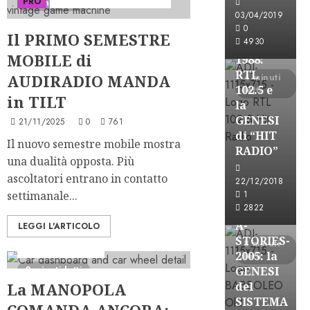
PRO
Serie "AudiRadio Insights"
2 minuti letti
FREE
03/04/2019
A-
0
Il PRIMO SEMESTRE
4930
STORIES-
MOBILE di
1988:
RTL
AUDIRADIO MANDA
4 minuti
102.5 e
letti
in TILT
la
GENESI
21/11/2025
0
761
di “HIT
Il nuovo semestre mobile mostra
RADIO”
una dualità opposta. Più
A-Stories
ascoltatori entrano in contatto
22/12/2018
Formazione Rad
settimanale...
1
FREE
2822
A-
LEGGI L'ARTICOLO
Cosa Succede?
FREE
STORIES-
8 minuti
Telegraficamente
2005: la
letti
2 minuti letti
GENESI
La MANOPOLA
del
SISTEMA
COMANDA ANCORA: