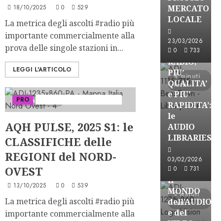
18/10/2025
0
529
MERCATO
FREE
LOCALE
La metrica degli ascolti #radio più
Partnership
importante commercialmente alla
Per la
23/03/2026
prova delle singole stazioni in...
PRODUZION
0
733
RADIO,
LEGGI L'ARTICOLO
PIU’
4 minuti
QUALITA’
letti
e PIU’
PRO
Serie "AudiRadio Insights"
3 minuti letti
RAPIDITA’:
le
AQH PULSE, 2025 S1: le
AUDIO
Partnership
LIBRARIES
CLASSIFICHE delle
VISION
REGIONI del NORD-
BROADCAST
03/02/2026
OVEST
ESPLORARE
0
731
il
13/10/2025
0
539
MONDO
2 minuti
La metrica degli ascolti #radio più
dell’AUDIO
letti
e del
importante commercialmente alla