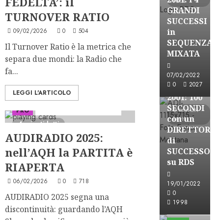
FEDELTA’: il
letti
GRANDI
TURNOVER RATIO
SUCCESSI
09/02/2026
0
504
in
A-Stories
SEQUENZA
Il Turnover Ratio è la metrica che
Formazione Rad
MIXATA
separa due mondi: la Radio che
FREE
fa...
A-
07/02/2022
0
2027
STORIES-
LEGGI L'ARTICOLO
2001: 100
SECONDI
3 minuti
PRO
Serie "AudiRadio Insights"
con un
letti
4 minuti letti
DIRETTORE
AUDIRADIO 2025:
di
nell’AQH la PARTITA è
SUCCESSO
su RDS
RIAPERTA
06/02/2026
0
718
19/01/2022
0
AUDIRADIO 2025 segna una
A-Stories
1998
discontinuità: guardando l’AQH
Formazione Rad