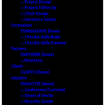
– Project Design
– Project Follow-Up
– Clock Design
– Sessioni a Tempo
Formazione
FORMAZIONE (home)
– I Perché della Radio
– I Perché della Stazione
Partners
PARTNERS (home)
– BenzTown
Clienti
CLIENTI (home)
Iniziative
INIZIATIVE (home)
– Conferenze/Convegni
– Giurie di Merito
– Ricerche Sociali