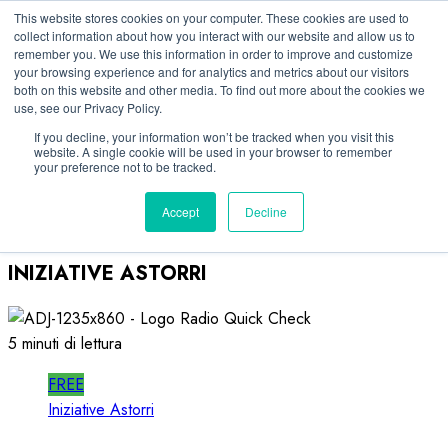
Vai
10/08/2026
This website stores cookies on your computer. These cookies are used to
collect information about how you interact with our website and allow us to
al
remember you. We use this information in order to improve and customize
Linkedin
contenuto
your browsing experience and for analytics and metrics about our visitors
Facebook
both on this website and other media. To find out more about the cookies we
use, see our Privacy Policy.
X
Telegram
If you decline, your information won’t be tracked when you visit this
website. A single cookie will be used in your browser to remember
Whatsapp
your preference not to be tracked.
Mastodon
Accept
Decline
INIZIATIVE ASTORRI
5 minuti di lettura
FREE
Iniziative Astorri