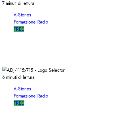
7 minuti di lettura
A-Stories
Formazione Radio
FREE
A-STORIES-2006: un PROGETTO RADIO per
l’EMITTENZA CATTOLICA
21/11/2020
0
1762
6 minuti di lettura
A-Stories
Formazione Radio
FREE
A-STORIES-1989: l’AVVIO di SELECTOR a RTL
102.5