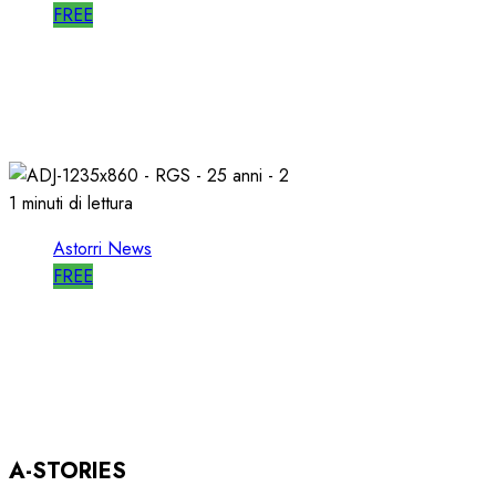
FREE
WORLD RADIO DAY, RICAVI LOCALI da
RILANCIARE
11/03/2026
0
690
1 minuti di lettura
Astorri News
FREE
ASTORRI OSPITE in DIRETTA a RGS per i
SUOI 25 ANNI
03/12/2025
0
804
A-STORIES