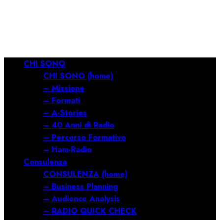
RILANCIARE
11/03/2026
0
690
Menu
CHI SONO
principale
CHI SONO (home)
– Missione
– Formati
– A-Stories
– 40 Anni di Radio
– Percorso Formativo
– Ham-Radio
Consulenza
CONSULENZA (home)
– Business Planning
– Audience Analysis
– RADIO QUICK CHECK