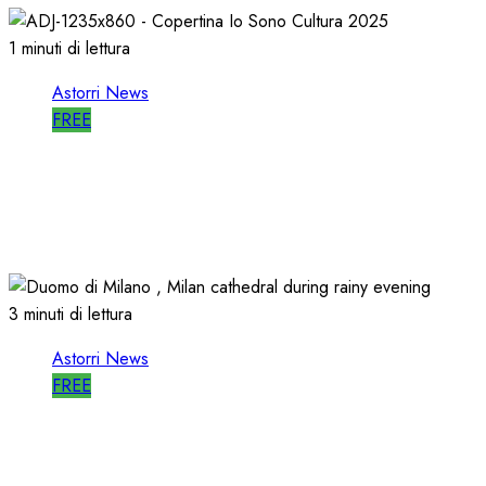
1 minuti di lettura
Astorri News
FREE
ASTORRI è RELATORE RADIO di “IO
SONO CULTURA”
14/06/2026
0
514
3 minuti di lettura
Astorri News
FREE
ASTORRI a MILANO TODAY: la RADIO
non MUORE, CAMBIA