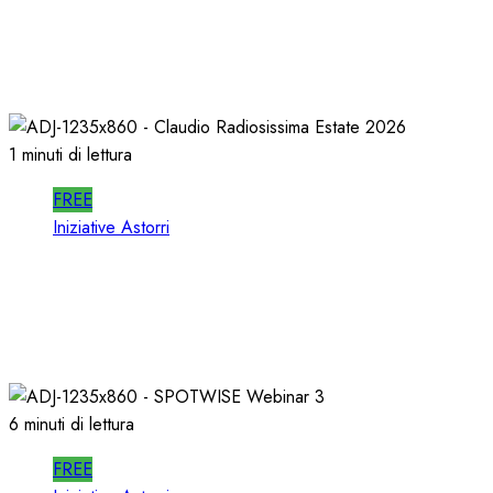
In RADIO DECIDONO POCHI; ALMENO
DECIDANO MEGLIO!
02/07/2026
0
491
1 minuti di lettura
FREE
Iniziative Astorri
La PROSSIMA STAGIONE della RADIO si
PREPARA d’ESTATE
22/06/2026
0
344
6 minuti di lettura
FREE