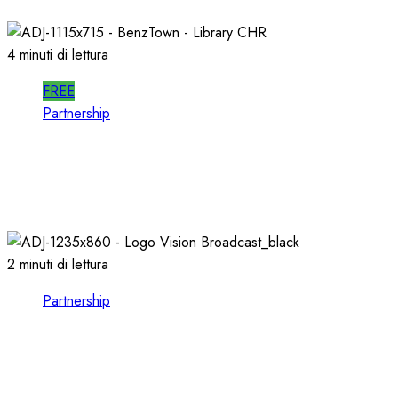
23/03/2026
0
736
4 minuti di lettura
FREE
Partnership
Per la PRODUZIONE RADIO, PIU’ QUALITA’ e
PIU’ RAPIDITA’: le AUDIO LIBRARIES
03/02/2026
0
733
2 minuti di lettura
Partnership
VISION BROADCAST, ESPLORARE il MONDO
dell’AUDIO e del VIDEO presso LEADING
TECH