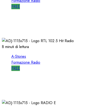
Formazione Radio
FREE
A-STORIES-2009: un FORMATO
ALTERNATIVO con MUSICA di AVANGUARDIA
11/04/2021
0
1629
8 minuti di lettura
A-Stories
Formazione Radio
FREE
A-STORIES-1988/1993: la MIA DIREZIONE di
RTL 102.5
04/03/2021
0
3103