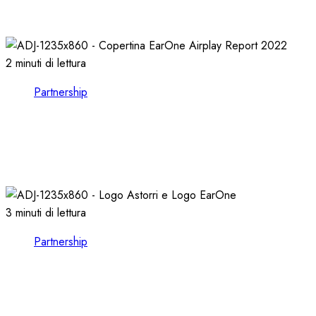
21/10/2024
0
1121
2 minuti di lettura
Partnership
EARONE COMPIE 13 ANNI e RILASCIA
l’AIRPLAY REPORT 2022
08/02/2023
0
2595
3 minuti di lettura
Partnership
CONSULTARE le FORMAT CHARTS nel
VOSTRO CLIENT EARONE