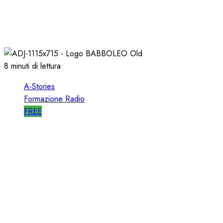
A-STORIES-1988: RTL 102.5 e la GENESI di
“HIT RADIO”
22/12/2018
1
2823
8 minuti di lettura
A-Stories
Formazione Radio
FREE
A-STORIES-2005: la GENESI del SISTEMA
BABBOLEO
12/05/2018
0
2843