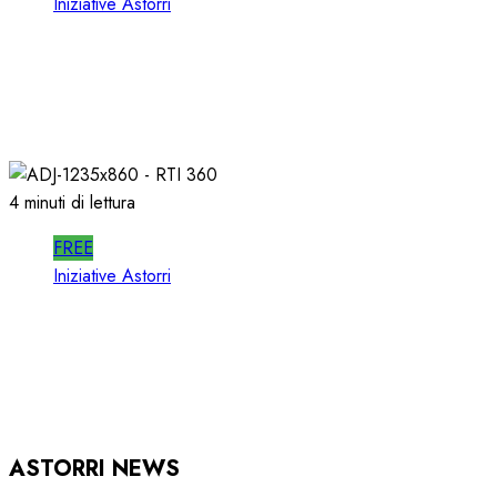
Iniziative Astorri
SPOTWISE WEBINAR: l’AI NON PIU’
TEORIA ma RICAVI RADIO
20/06/2026
0
318
4 minuti di lettura
FREE
Iniziative Astorri
RTI 360 PUB: ORGANIZZARE la
PUBBLICITA’ in RADIO
15/05/2026
0
940
ASTORRI NEWS