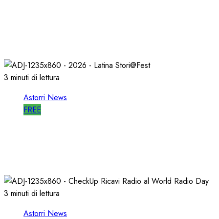
ASTORRI a MILANO TODAY: la RADIO non
MUORE, CAMBIA
27/05/2026
0
806
3 minuti di lettura
Astorri News
FREE
A LATINA STORI@FEST i 50 ANNI della
RADIO LIBERA
15/04/2026
0
714
3 minuti di lettura
Astorri News