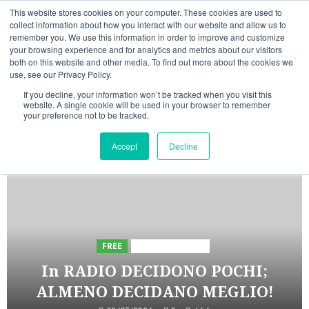
Vai
07/08/2026
This website stores cookies on your computer. These cookies are used to
al
collect information about how you interact with our website and allow us to
Linkedin
Facebook
X
Telegram
Whatsapp
Mastodon
remember you. We use this information in order to improve and customize
contenuto
your browsing experience and for analytics and metrics about our visitors
both on this website and other media. To find out more about the cookies we
use, see our Privacy Policy.
If you decline, your information won’t be tracked when you visit this
website. A single cookie will be used in your browser to remember
your preference not to be tracked.
INIZIATIVE ASTORRI
Accept
Decline
5 minuti letti
FREE
Iniziative Astorri
In RADIO DECIDONO POCHI;
ALMENO DECIDANO MEGLIO!