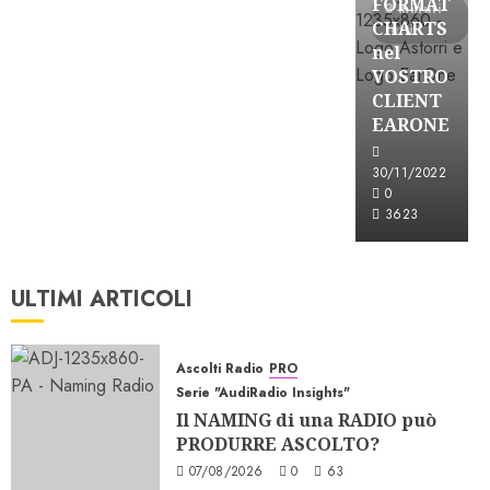
FORMAT
3 minuti
CHARTS
letti
nel
VOSTRO
CLIENT
EARONE
30/11/2022
0
3623
ULTIMI ARTICOLI
Ascolti Radio
PRO
Serie "AudiRadio Insights"
Il NAMING di una RADIO può
PRODURRE ASCOLTO?
07/08/2026
0
63