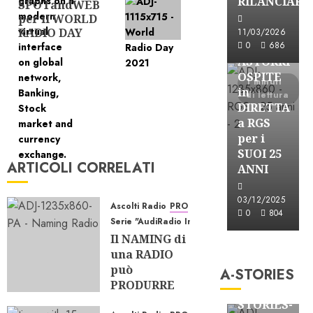
RILANCIARE
SPOTandWEB
successivo:
per il WORLD
Astorri News
RADIO DAY
11/03/2026
FREE
0
686
ASTORRI
OSPITE
1 minuti
in
di lettura
DIRETTA
a RGS
per i
SUOI 25
ARTICOLI CORRELATI
ANNI
03/12/2025
Ascolti Radio
PRO
0
804
Serie "AudiRadio Insights"
A-Stories
Il NAMING di
una RADIO
Formazione Rad
può
A-STORIES
FREE
PRODURRE
A-
ASCOLTO?
STORIES-