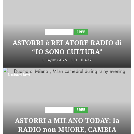
Astorri News
FREE
ASTORRI è RELATORE RADIO di
“IO SONO CULTURA”
14/06/2026
0
492
3 minuti letti
Astorri News
FREE
ASTORRI a MILANO TODAY: la
RADIO non MUORE, CAMBIA