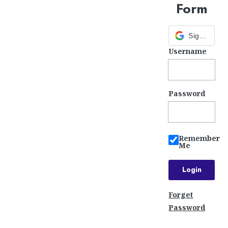
Form
Sign in with Google
Username
Password
Remember
Me
Forget
Password