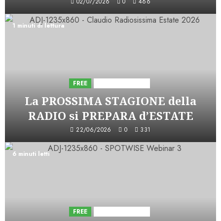
02/07/2026
0
466
1 minuti di lettura
FREE
Iniziative Astorri
La PROSSIMA STAGIONE della
RADIO si PREPARA d’ESTATE
22/06/2026
0
331
6 minuti letti
FREE
Iniziative Astorri