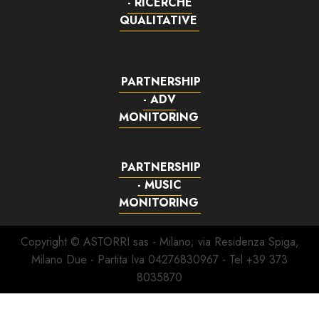
- RICERCHE
QUALITATIVE
PARTNERSHIP
- ADV
MONITORING
PARTNERSHIP
- MUSIC
MONITORING
Copyright © ASTORRI sas - Milano; via Residenza Spiga,
Milano Due - Partita Iva 04276830967 - Tel +39 373
8035870