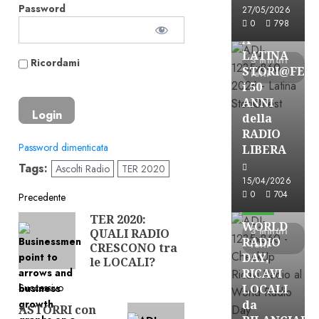
Astorri News
Password
27/05/2026
FREE
0
798
A
LATINA
3 minuti
Ricordami
STORI@FES
letti
i 50
ANNI
della
RADIO
Password dimenticata
LIBERA
Tags:
Ascolti Radio
TER 2020
15/04/2026
Astorri News
Navigazione
0
704
Precedente
FREE
TER 2020:
Articolo
articolo
WORLD
3 minuti
QUALI RADIO
precedente:
RADIO
letti
CRESCONO tra
DAY,
le LOCALI?
RICAVI
Successivo
LOCALI
da
ASTORRI con
Articolo