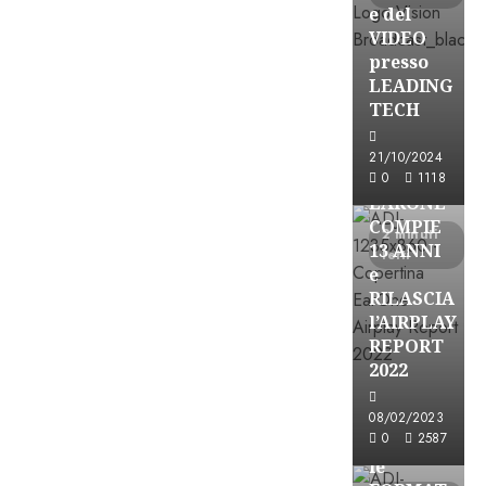
e del
VIDEO
presso
LEADING
TECH
21/10/2024
Partnership
0
1118
EARONE
COMPIE
2 minuti
13 ANNI
letti
e
RILASCIA
l’AIRPLAY
REPORT
2022
Partnership
08/02/2023
0
2587
CONSULTAR
le