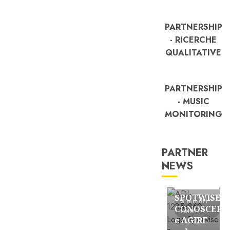
PARTNERSHIP
- RICERCHE
QUALITATIVE
PARTNERSHIP
- MUSIC
MONITORING
PARTNER
NEWS
FREE
Partnership
SPOTWISE:
3 minuti
CONOSCERE
letti
e AGIRE