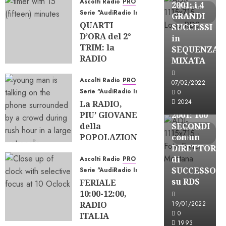
Ascolti Radio
PRO
07/08/2026
2001: i 4
3 minuti
Serie "AudiRadio Insights"
0
63
GRANDI
letti
QUARTI
SUCCESSI
D’ORA del 2°
in
TRIM: la
SEQUENZA
A-Stories
RADIO
MIXATA
Formazione Rad
TIENE, gli
EQUILIBRI
FREE
Ascolti Radio
PRO
07/02/2022
CAMBIANO
Serie "AudiRadio Insights"
A-
0
2024
La RADIO,
STORIES-
23/07/2026
PIU’ GIOVANE
0
184
2001: 100
della
SECONDI
3 minuti
POPOLAZIONE;
con un
letti
e le SINGOLE
DIRETTORE
STAZIONI?
di
Ascolti Radio
PRO
SUCCESSO
Serie "AudiRadio Insights"
22/06/2026
su RDS
FERIALE
0
205
10:00-12:00,
RADIO
19/01/2022
0
ITALIA
A-Stories
1993