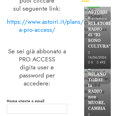
puoi cliccare
FREE
sul seguente link:
ASTORRI
1 minuti
è
di lettura
https://www.astorri.it/plans/iscrizione-
RELATORE
a-pro-access/
RADIO
di “IO
SONO
CULTURA”
Se sei già abbonato a
Astorri News
FREE
PRO ACCESS
14/06/2026
ASTORRI
0
492
digita user e
a
password per
MILANO
3 minuti
TODAY:
letti
accedere:
la
RADIO
non
Nome utente o email
MUORE,
CAMBIA