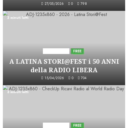
27/05/2026
0
798
3 minuti letti
Astorri News
FREE
A LATINA STORI@FEST i 50 ANNI
della RADIO LIBERA
15/04/2026
0
704
3 minuti letti
Astorri News
FREE