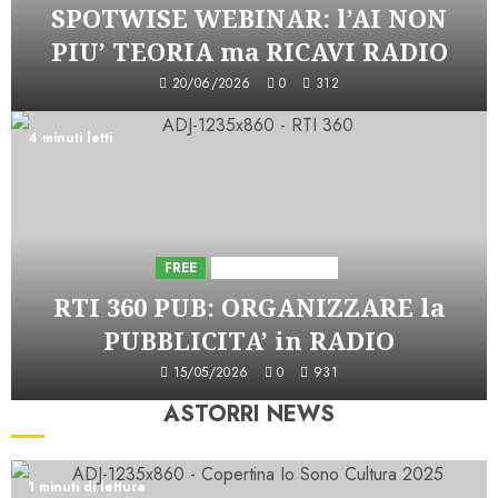
SPOTWISE WEBINAR: l’AI NON
PIU’ TEORIA ma RICAVI RADIO
20/06/2026
0
312
4 minuti letti
FREE
Iniziative Astorri
RTI 360 PUB: ORGANIZZARE la
PUBBLICITA’ in RADIO
15/05/2026
0
931
ASTORRI NEWS
1 minuti di lettura