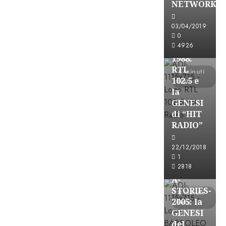
NETWORK
Formazione Rad
FREE
03/04/2019
A-
0
4926
STORIES-
1988:
RTL
4 minuti
102.5 e
letti
la
GENESI
di “HIT
RADIO”
A-Stories
22/12/2018
Formazione Rad
1
FREE
2818
A-
STORIES-
8 minuti
2005: la
letti
GENESI
del