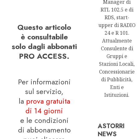
Manager di
RTL 102.5 e di
RDS, start-
Questo articolo
upper di RADIO
24 e R 101.
è consultabile
Attualmente
solo dagli abbonati
Consulente di
PRO ACCESS.
Gruppi e
Stazioni Locali,
Concessionarie
di Pubblicità,
Per informazioni
Enti e
sul servizio,
Istituzioni.
la
prova gratuita
di 14 giorni
e le condizioni
ASTORRI
di abbonamento
NEWS
Astorri News