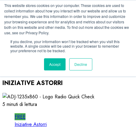
Vai
07/08/2026
This website stores cookies on your computer. These cookies are used to
collect information about how you interact with our website and allow us to
al
remember you. We use this information in order to improve and customize
Linkedin
contenuto
your browsing experience and for analytics and metrics about our visitors
Facebook
both on this website and other media. To find out more about the cookies we
use, see our Privacy Policy.
X
Telegram
If you decline, your information won’t be tracked when you visit this
website. A single cookie will be used in your browser to remember
Whatsapp
your preference not to be tracked.
Mastodon
Accept
Decline
INIZIATIVE ASTORRI
5 minuti di lettura
FREE
Iniziative Astorri