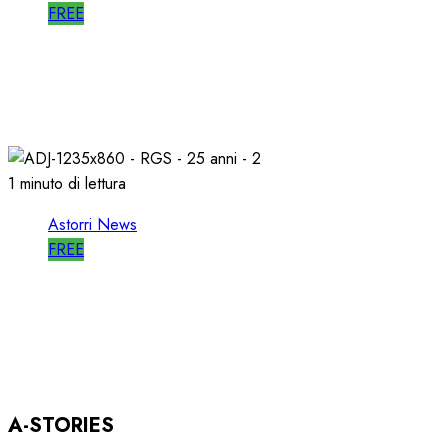
FREE
WORLD RADIO DAY, RICAVI LOCALI da
RILANCIARE
11/03/2026
0
685
1 minuto di lettura
Astorri News
FREE
ASTORRI OSPITE in DIRETTA a RGS per i
SUOI 25 ANNI
03/12/2025
0
803
A-STORIES