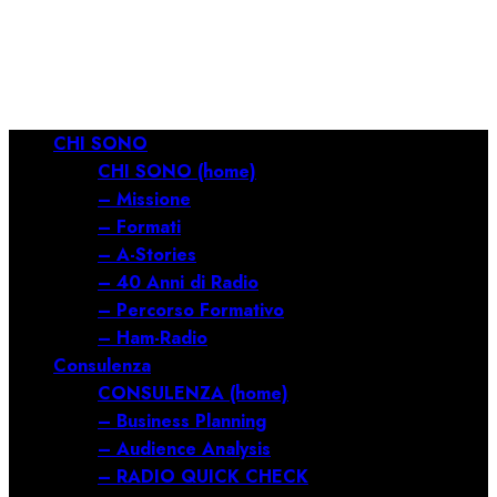
RILANCIARE
11/03/2026
0
685
Menu
CHI SONO
principale
CHI SONO (home)
– Missione
– Formati
– A-Stories
– 40 Anni di Radio
– Percorso Formativo
– Ham-Radio
Consulenza
CONSULENZA (home)
– Business Planning
– Audience Analysis
– RADIO QUICK CHECK