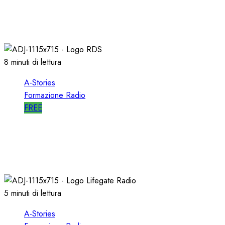
DIRETTORE di SUCCESSO su RDS
19/01/2022
0
1993
8 minuti di lettura
A-Stories
Formazione Radio
FREE
A-STORIES-2001/2004: la MIA DIREZIONE di
RDS
09/05/2021
0
2710
5 minuti di lettura
A-Stories