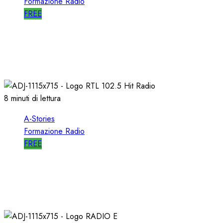
Formazione Radio
FREE
A-STORIES-2009: un FORMATO
ALTERNATIVO con MUSICA di AVANGUARDIA
11/04/2021
0
1625
8 minuti di lettura
A-Stories
Formazione Radio
FREE
A-STORIES-1988/1993: la MIA DIREZIONE di
RTL 102.5
04/03/2021
0
3097