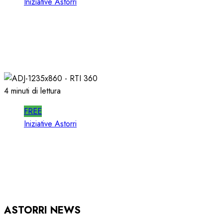
Iniziative Astorri
SPOTWISE WEBINAR: l’AI NON PIU’
TEORIA ma RICAVI RADIO
20/06/2026
0
307
4 minuti di lettura
FREE
Iniziative Astorri
RTI 360 PUB: ORGANIZZARE la
PUBBLICITA’ in RADIO
15/05/2026
0
926
ASTORRI NEWS