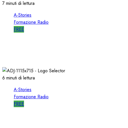
7 minuti di lettura
A-Stories
Formazione Radio
FREE
A-STORIES-2006: un PROGETTO RADIO per
l’EMITTENZA CATTOLICA
21/11/2020
0
1758
6 minuti di lettura
A-Stories
Formazione Radio
FREE
A-STORIES-1989: l’AVVIO di SELECTOR a RTL
102.5