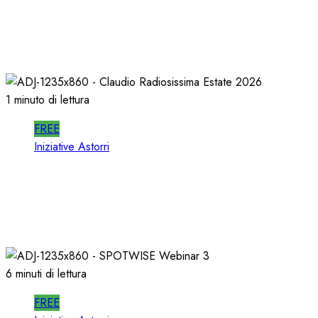
In RADIO DECIDONO POCHI; ALMENO
DECIDANO MEGLIO!
02/07/2026
0
457
1 minuto di lettura
FREE
Iniziative Astorri
La PROSSIMA STAGIONE della RADIO si
PREPARA d’ESTATE
22/06/2026
0
326
6 minuti di lettura
FREE