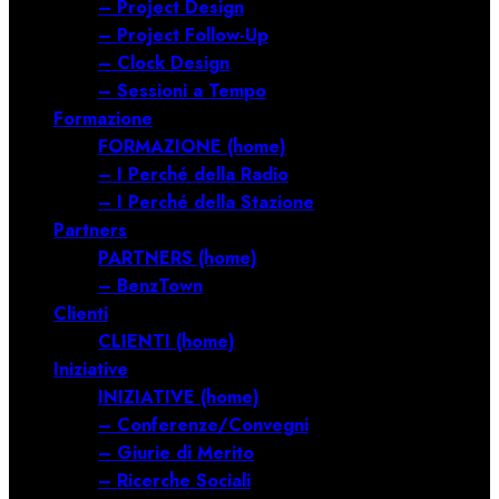
– Project Design
– Project Follow-Up
– Clock Design
– Sessioni a Tempo
Formazione
FORMAZIONE (home)
– I Perché della Radio
– I Perché della Stazione
Partners
PARTNERS (home)
– BenzTown
Clienti
CLIENTI (home)
Iniziative
INIZIATIVE (home)
– Conferenze/Convegni
– Giurie di Merito
– Ricerche Sociali