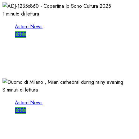
1 minuto di lettura
Astorri News
FREE
ASTORRI è RELATORE RADIO di “IO
SONO CULTURA”
14/06/2026
0
488
3 minuti di lettura
Astorri News
FREE
ASTORRI a MILANO TODAY: la RADIO
non MUORE, CAMBIA