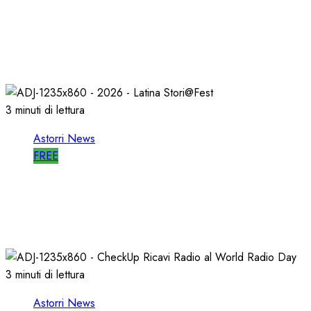
ASTORRI a MILANO TODAY: la RADIO non
MUORE, CAMBIA
27/05/2026
0
795
3 minuti di lettura
Astorri News
FREE
A LATINA STORI@FEST i 50 ANNI della
RADIO LIBERA
15/04/2026
0
702
3 minuti di lettura
Astorri News