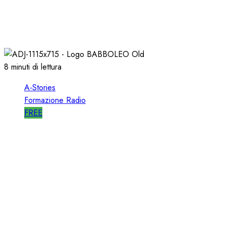
A-STORIES-1988: RTL 102.5 e la GENESI di
“HIT RADIO”
22/12/2018
1
2818
8 minuti di lettura
A-Stories
Formazione Radio
FREE
A-STORIES-2005: la GENESI del SISTEMA
BABBOLEO
12/05/2018
0
2838