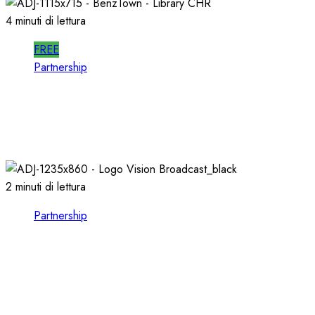
4 minuti di lettura
FREE
Partnership
Per la PRODUZIONE RADIO, PIU’ QUALITA’ e
PIU’ RAPIDITA’: le AUDIO LIBRARIES
03/02/2026
0
725
2 minuti di lettura
Partnership
VISION BROADCAST, ESPLORARE il MONDO
dell’AUDIO e del VIDEO presso LEADING
TECH