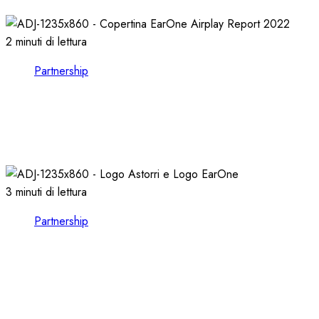
21/10/2024
0
1117
2 minuti di lettura
Partnership
EARONE COMPIE 13 ANNI e RILASCIA
l’AIRPLAY REPORT 2022
08/02/2023
0
2586
3 minuti di lettura
Partnership
CONSULTARE le FORMAT CHARTS nel
VOSTRO CLIENT EARONE
30/11/2022
0
3620