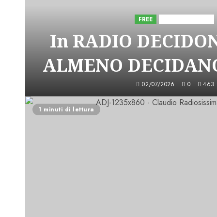
FREE
Iniziative Astorri
In RADIO DECIDO
ALMENO DECIDANO
02/07/2026
0
463
1 minuti di lettura