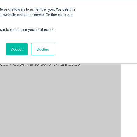
Linkedin
Facebook
X
Telegram
Whatsapp
Mastodon
ite and allow us to remember you. We use this
is website and other media. To find out more
rowser to remember your preference
ASTORRI NEWS
Accept
Decline