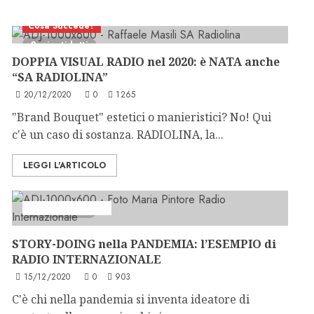
Cosa Succede?
2 minuti letti
DOPPIA VISUAL RADIO nel 2020: è NATA anche
“SA RADIOLINA”
20/12/2020
0
1265
"Brand Bouquet" estetici o manieristici? No! Qui
c'è un caso di sostanza. RADIOLINA, la...
LEGGI L'ARTICOLO
Formazione Radio
4 minuti letti
STORY-DOING nella PANDEMIA: l’ESEMPIO di
RADIO INTERNAZIONALE
15/12/2020
0
903
C'è chi nella pandemia si inventa ideatore di