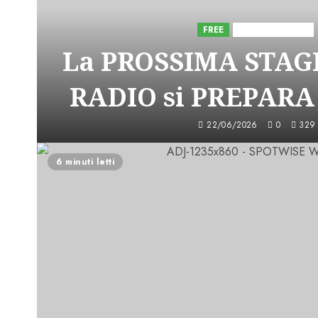
FREE
Iniziative Astorri
La PROSSIMA STAGI
RADIO si PREPARA
22/06/2026
0
329
6 minuti letti