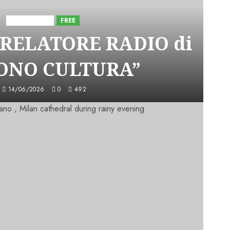
Astorri News
FREE
 RELATORE RADIO di
SONO CULTURA”
14/06/2026
0
492