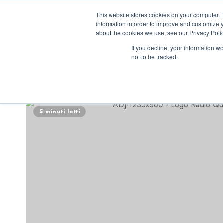
Vai
07/08/2026
14:02:38
This website stores cookies on your computer. 
al
information in order to improve and customize y
contenuto
about the cookies we use, see our Privacy Polic
If you decline, your information w
not to be tracked.
INIZIATIVE ASTO
5 minuti letti