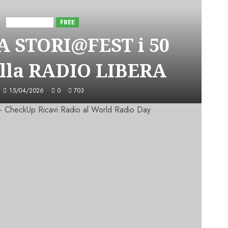
Astorri News
FREE
A STORI@FEST i 50
lla RADIO LIBERA
15/04/2026
0
703