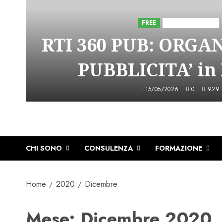
FREE
Iniziative Astorri
RTI 360 PUB: ORGA
PUBBLICITA’ in
15/05/2026
0
929
CHI SONO
CONSULENZA
FORMAZIONE
Home
2020
Dicembre
Mese:
Dicembre 2020