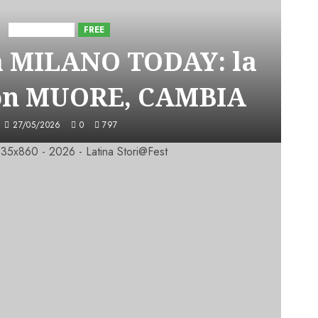
Astorri News
FREE
a MILANO TODAY: la
on MUORE, CAMBIA
27/05/2026
0
797