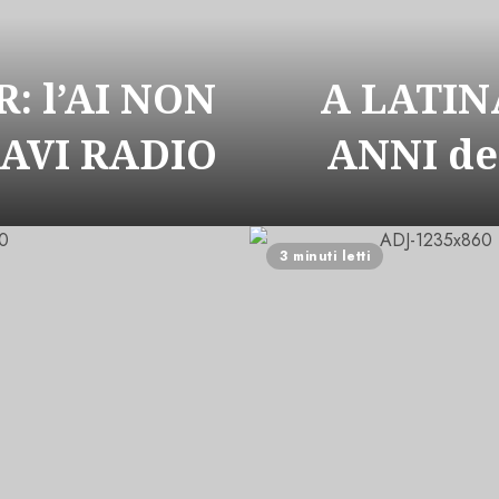
: l’AI NON
A LATIN
CAVI RADIO
ANNI de
3 minuti letti