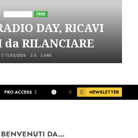
Astorri News
FREE
ADIO DAY, RICAVI
 da RILANCIARE
11/03/2026
0
686
PRO ACCESS
NEWSLETTER
BENVENUTI DA…