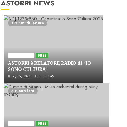
ASTORRI NEWS
1 minuti di lettura
Astorri News
FREE
ASTORRI è RELATORE RADIO di “IO
SONO CULTURA”
14/06/2026
0
492
3 minuti letti
Astorri News
FREE