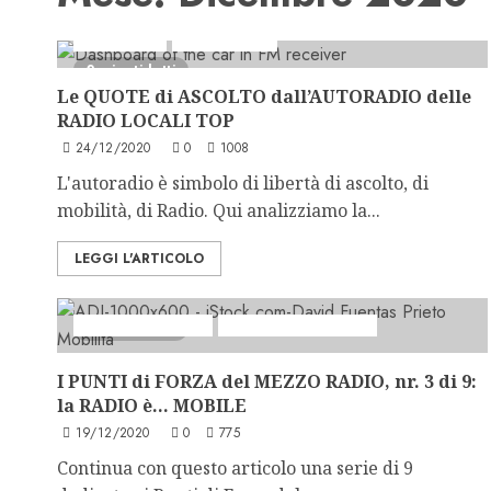
Analisi Escl
Ascolti Radio
2 minuti letti
Le QUOTE di ASCOLTO dall’AUTORADIO delle
RADIO LOCALI TOP
24/12/2020
0
1008
L'autoradio è simbolo di libertà di ascolto, di
mobilità, di Radio. Qui analizziamo la...
LEGGI L'ARTICOLO
Formazione Radio
La Forza della Radio
2 minuti letti
I PUNTI di FORZA del MEZZO RADIO, nr. 3 di 9:
la RADIO è… MOBILE
19/12/2020
0
775
Continua con questo articolo una serie di 9