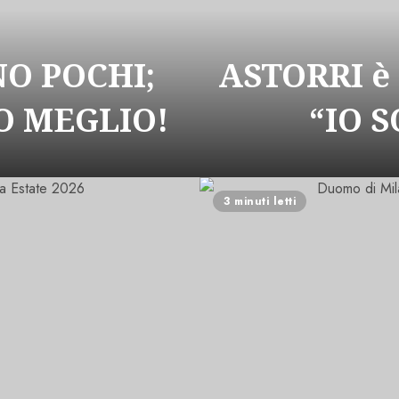
NO POCHI;
ASTORRI è
 MEGLIO!
“IO 
3 minuti letti