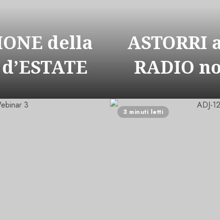
ONE della
ASTORRI 
 d’ESTATE
RADIO n
3 minuti letti