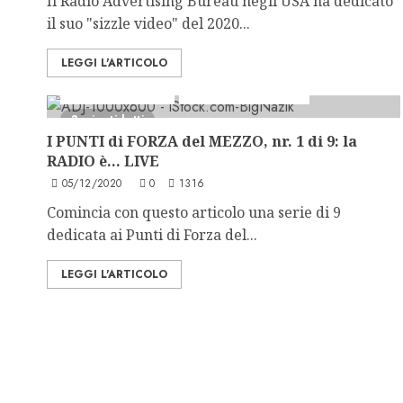
Il Radio Advertising Bureau negli USA ha dedicato
il suo "sizzle video" del 2020...
LEGGI L'ARTICOLO
Formazione Radio
La Forza della Radio
3 minuti letti
I PUNTI di FORZA del MEZZO, nr. 1 di 9: la
RADIO è… LIVE
05/12/2020
0
1316
Comincia con questo articolo una serie di 9
dedicata ai Punti di Forza del...
LEGGI L'ARTICOLO