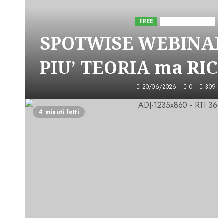
FREE
Iniziative Astorri
SPOTWISE WEBINAR
PIU’ TEORIA ma RI
20/06/2026
0
309
4 minuti letti