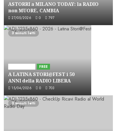
ASTORRI a MILANO TODAY: la RADIO
non MUORE, CAMBIA
27/05/2026
0
797
3 minuti letti
Astorri News
FREE
A LATINA STORI@FEST i 50
ANNI della RADIO LIBERA
15/04/2026
0
703
3 minuti letti