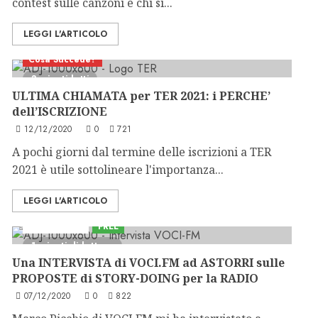
contest sulle canzoni e chi si...
LEGGI L'ARTICOLO
Cosa Succede?
3 minuti letti
ULTIMA CHIAMATA per TER 2021: i PERCHE’
dell’ISCRIZIONE
12/12/2020
0
721
A pochi giorni dal termine delle iscrizioni a TER
2021 è utile sottolineare l'importanza...
LEGGI L'ARTICOLO
Astorri News
FREE
1 minuti di lettura
Una INTERVISTA di VOCI.FM ad ASTORRI sulle
PROPOSTE di STORY-DOING per la RADIO
07/12/2020
0
822