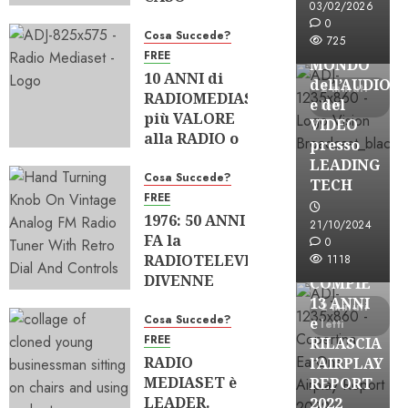
BROADCAST
03/02/2026
“MUSICA
ESPLORARE
0
ITALIANA”
Cosa Succede?
725
il
FREE
04/08/2026
MONDO
10 ANNI di
0
177
dell’AUDIO
2 minuti
RADIOMEDIASET:
e del
letti
più VALORE
VIDEO
alla RADIO o
presso
più POTERE
LEADING
al GRUPPO?
Cosa Succede?
TECH
FREE
02/08/2026
1976: 50 ANNI
0
217
21/10/2024
FA la
Partnership
0
RADIOTELEVISIONE
1118
EARONE
DIVENNE
COMPIE
PLURALISTA
13 ANNI
2 minuti
Cosa Succede?
e
28/07/2026
letti
FREE
0
212
RILASCIA
RADIO
l’AIRPLAY
MEDIASET è
REPORT
LEADER.
2022