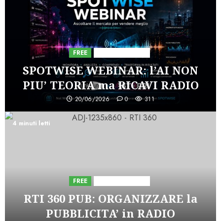
FREE
Iniziative Astorri
SPOTWISE WEBINAR: l’AI NON
PIU’ TEORIA ma RICAVI RADIO
20/06/2026
0
311
4 minuti letti
FREE
Iniziative Astorri
RTI 360 PUB: ORGANIZZARE la
PUBBLICITA’ in RADIO