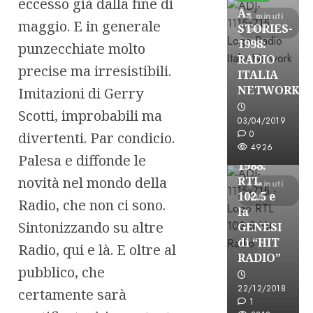
eccesso già dalla fine di
A-
4 minuti
maggio. E in generale
STORIES-
letti
1998:
punzecchiate molto
RADIO
precise ma irresistibili.
ITALIA
A-Stories
NETWORK
Imitazioni di Gerry
Formazione Rad
Scotti, improbabili ma
FREE
03/04/2019
A-
0
divertenti. Par condicio.
4926
STORIES-
Palesa e diffonde le
1988:
novità nel mondo della
RTL
4 minuti
102.5 e
letti
Radio, che non ci sono.
la
Sintonizzando su altre
GENESI
di “HIT
Radio, qui e là. E oltre al
RADIO”
pubblico, che
A-Stories
22/12/2018
certamente sarà
Formazione Rad
1