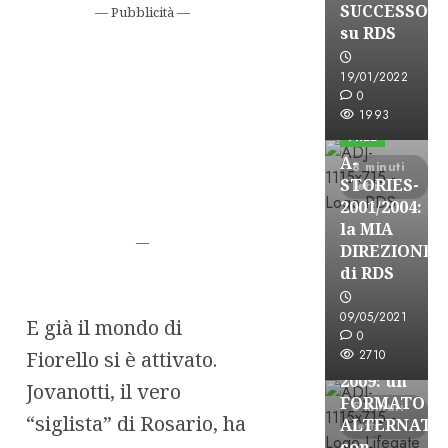
SUCCESSO
— Pubblicità —
su RDS
19/01/2022
A-Stories
0
Formazione Rad
1993
FREE
A-
8 minuti
STORIES-
letti
2001/2004:
la MIA
—
DIREZIONE
A-Stories
di RDS
Formazione Rad
FREE
09/05/2021
E già il mondo di
A-
0
Fiorello si è attivato.
2710
STORIES-
2009: un
Jovanotti, il vero
FORMATO
5 minuti
“siglista” di Rosario, ha
ALTERNATI
letti
con