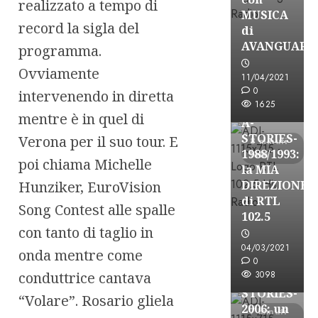
realizzato a tempo di
MUSICA
record la sigla del
di
AVANGUARD
programma.
A-Stories
Ovviamente
11/04/2021
Formazione Rad
0
intervenendo in diretta
FREE
1625
mentre è in quel di
A-
STORIES-
Verona per il suo tour. E
8 minuti
1988/1993:
letti
poi chiama Michelle
la MIA
Hunziker, EuroVision
DIREZIONE
di RTL
Song Contest alle spalle
102.5
A-Stories
con tanto di taglio in
Formazione Rad
04/03/2021
onda mentre come
FREE
0
conduttrice cantava
3098
A-
STORIES-
“Volare”. Rosario gliela
2006: un
7 minuti