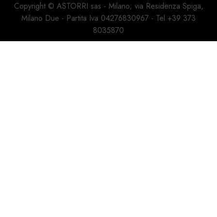
Copyright © ASTORRI sas - Milano; via Residenza Spiga,
Milano Due - Partita Iva 04276830967 - Tel +39 373
8035870