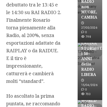
RADIO
debuttato tra le 13:45 e
non
le 14:30 su RAI RADIO 2.
MUORE,
CAMBIA
Finalmente Rosario
Astorri News
torna pienamente alla
27/05/2026
FREE
0
Radio, al 200%, senza
798
A
esportazioni adattate da
LATINA
STORI@FES
3 minuti
RAIPLAY o da RAIDUE.
i 50
letti
E il tiro è
ANNI
della
impressionante,
RADIO
catturerà e cambierà
LIBERA
molti “standard”.
15/04/2026
Astorri News
0
FREE
703
Ho ascoltato la prima
WORLD
puntata, ne raccomando
RADIO
3 minuti