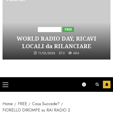
3 minuti letti
Astorri News
FREE
WORLD RADIO DAY, RICAVI
LOCALI da RILANCIARE
11/03/2026
0
686
Menu
principale
Home
FREE
Cosa Succede?
FIORELLO DIROMPE su RAI RADIO 2