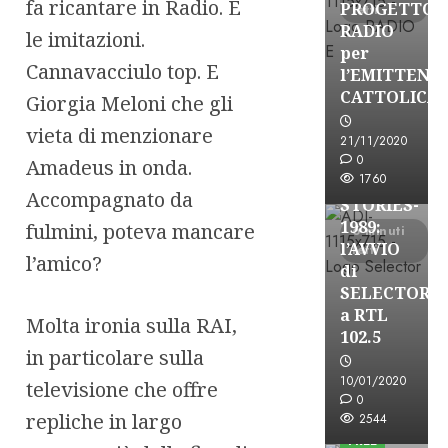
fa ricantare in Radio. E
PROGETTO
letti
RADIO
le imitazioni.
per
Cannavacciulo top. E
l’EMITTENZ
CATTOLICA
Giorgia Meloni che gli
A-Stories
vieta di menzionare
Formazione Rad
21/11/2020
FREE
0
Amadeus in onda.
1760
A-
Accompagnato da
STORIES-
1989:
fulmini, poteva mancare
6 minuti
l’AVVIO
letti
l’amico?
di
SELECTOR
a RTL
Molta ironia sulla RAI,
102.5
in particolare sulla
10/01/2020
televisione che offre
A-Stories
0
Formazione Rad
repliche in largo
2544
FREE