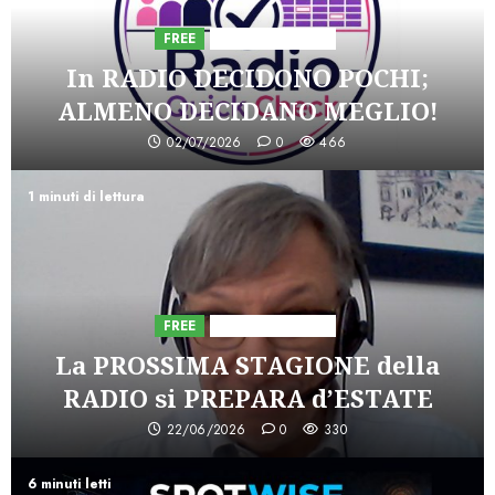
FREE
Iniziative Astorri
In RADIO DECIDONO POCHI;
ALMENO DECIDANO MEGLIO!
02/07/2026
0
466
1 minuti di lettura
FREE
Iniziative Astorri
La PROSSIMA STAGIONE della
RADIO si PREPARA d’ESTATE
22/06/2026
0
330
6 minuti letti