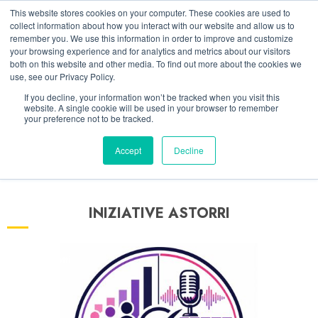
Vai
07/08/2026
18:22:14
This website stores cookies on your computer. These cookies are used to
al
collect information about how you interact with our website and allow us to
Linkedin
Facebook
X
Telegram
Whatsapp
Mastodon
remember you. We use this information in order to improve and customize
contenuto
your browsing experience and for analytics and metrics about our visitors
both on this website and other media. To find out more about the cookies we
use, see our Privacy Policy.
If you decline, your information won’t be tracked when you visit this
website. A single cookie will be used in your browser to remember
your preference not to be tracked.
Accept
Decline
INIZIATIVE ASTORRI
5 minuti letti