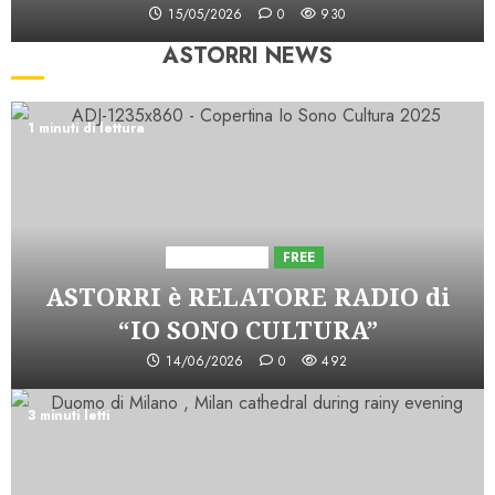
15/05/2026
0
930
ASTORRI NEWS
1 minuti di lettura
Astorri News
FREE
ASTORRI è RELATORE RADIO di
“IO SONO CULTURA”
14/06/2026
0
492
3 minuti letti