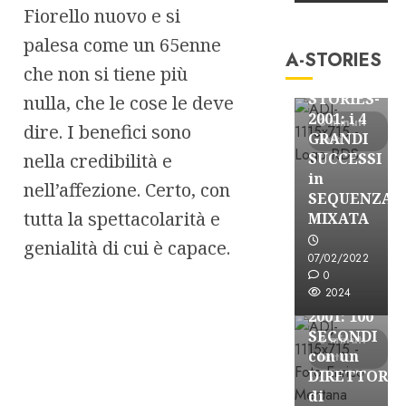
A-Stories
Fiorello nuovo e si
Formazione Rad
palesa come un 65enne
A-STORIES
FREE
che non si tiene più
A-
STORIES-
nulla, che le cose le deve
2001: i 4
3 minuti
dire. I benefici sono
GRANDI
letti
nella credibilità e
SUCCESSI
in
nell’affezione. Certo, con
SEQUENZA
A-Stories
tutta la spettacolarità e
MIXATA
Formazione Rad
genialità di cui è capace.
FREE
07/02/2022
A-
0
2024
STORIES-
2001: 100
SECONDI
3 minuti
con un
letti
DIRETTORE
di