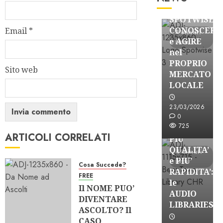
Partnership
SPOTWISE:
CONOSCERE
Email
*
3 minuti
e AGIRE
letti
nel
PROPRIO
Sito web
MERCATO
FREE
LOCALE
Partnership
Per la
23/03/2026
PRODUZION
0
725
RADIO,
ARTICOLI CORRELATI
PIU’
QUALITA’
4 minuti
e PIU’
letti
Cosa Succede?
RAPIDITA’:
FREE
le
Il NOME PUO’
AUDIO
DIVENTARE
Partnership
LIBRARIES
ASCOLTO? Il
VISION
CASO