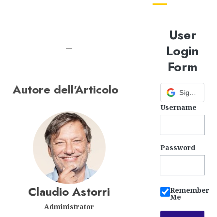
User
Login
—
Form
Autore dell'Articolo
Sign in with Google
Username
Password
Claudio Astorri
Remember
Me
Administrator