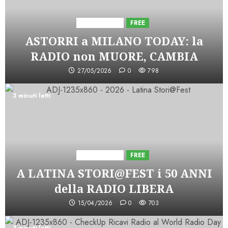
Astorri News
FREE
ASTORRI a MILANO TODAY: la
RADIO non MUORE, CAMBIA
27/05/2026
0
798
3 minuti letti
Astorri News
FREE
A LATINA STORI@FEST i 50 ANNI
della RADIO LIBERA
15/04/2026
0
703