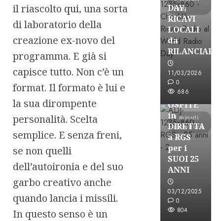
il riascolto
qui
, una sorta
DAY,
letti
RICAVI
di laboratorio della
LOCALI
creazione ex-novo del
da
RILANCIARE
programma. E già si
Astorri News
capisce tutto. Non c’è un
11/03/2026
FREE
0
format. Il formato è lui e
686
ASTORRI
la sua dirompente
OSPITE
in
personalità. Scelta
1 minuti
DIRETTA
di lettura
semplice. E senza freni,
a RGS
per i
se non quelli
SUOI 25
dell’autoironia e del suo
ANNI
garbo creativo anche
03/12/2025
quando lancia i missili.
0
804
In questo senso è un