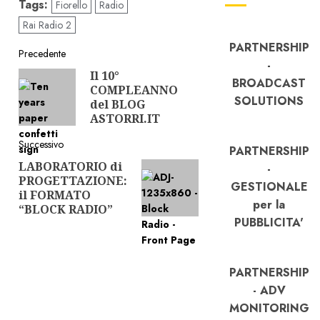
Tags:
Fiorello
Radio
Rai Radio 2
PARTNERSHIP
Navigazione
Precedente
-
Il 10°
Articolo
articolo
BROADCAST
COMPLEANNO
precedente:
SOLUTIONS
del BLOG
ASTORRI.IT
Successivo
PARTNERSHIP
LABORATORIO di
Articolo
-
PROGETTAZIONE:
successivo:
GESTIONALE
il FORMATO
per la
“BLOCK RADIO”
PUBBLICITA'
PARTNERSHIP
- ADV
MONITORING