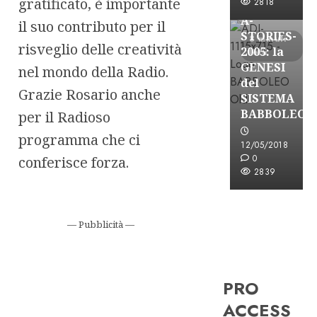
gratificato, è importante
FREE
2818
A-
il suo contributo per il
STORIES-
8 minuti
risveglio delle creatività
2005: la
letti
GENESI
nel mondo della Radio.
del
Grazie Rosario anche
SISTEMA
BABBOLEO
per il Radioso
programma che ci
12/05/2018
0
conferisce forza.
2839
— Pubblicità —
PRO
ACCESS