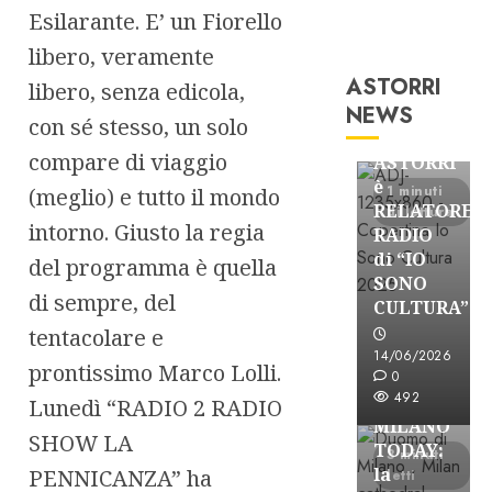
Esilarante. E’ un Fiorello
libero, veramente
ASTORRI
libero, senza edicola,
Astorri News
NEWS
con sé stesso, un solo
FREE
compare di viaggio
ASTORRI
è
1 minuti
(meglio) e tutto il mondo
RELATORE
di lettura
intorno. Giusto la regia
RADIO
di “IO
del programma è quella
SONO
di sempre, del
CULTURA”
Astorri News
tentacolare e
FREE
14/06/2026
prontissimo Marco Lolli.
ASTORRI
0
492
a
Lunedì “RADIO 2 RADIO
MILANO
SHOW LA
TODAY:
3 minuti
la
PENNICANZA” ha
letti