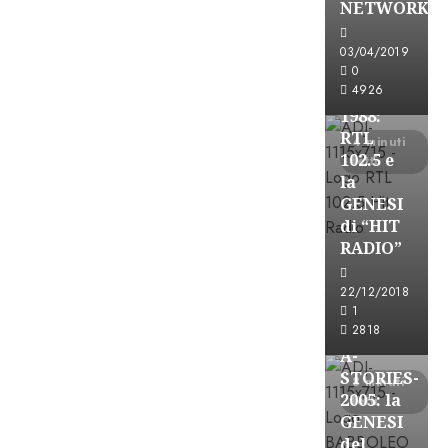
NETWORK
Formazione Rad
FREE
03/04/2019
A-
0
4926
STORIES-
1988:
RTL
4 minuti
102.5 e
letti
la
GENESI
di “HIT
RADIO”
A-Stories
22/12/2018
Formazione Rad
1
FREE
2818
A-
STORIES-
8 minuti
2005: la
letti
GENESI
del