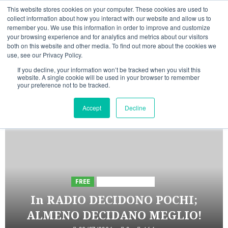
Vai
07/08/2026
This website stores cookies on your computer. These cookies are used to
al
collect information about how you interact with our website and allow us to
Linkedin
Facebook
X
Telegram
Whatsapp
Mastodon
remember you. We use this information in order to improve and customize
contenuto
your browsing experience and for analytics and metrics about our visitors
both on this website and other media. To find out more about the cookies we
use, see our Privacy Policy.
If you decline, your information won’t be tracked when you visit this
website. A single cookie will be used in your browser to remember
your preference not to be tracked.
INIZIATIVE ASTORRI
Accept
Decline
5 minuti letti
FREE
Iniziative Astorri
In RADIO DECIDONO POCHI;
ALMENO DECIDANO MEGLIO!