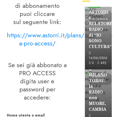
di abbonamento
FREE
puoi cliccare
ASTORRI
1 minuti
è
di lettura
sul seguente link:
RELATORE
RADIO
https://www.astorri.it/plans/iscrizione-
di “IO
SONO
a-pro-access/
CULTURA”
Astorri News
FREE
14/06/2026
Se sei già abbonato a
ASTORRI
0
492
a
PRO ACCESS
MILANO
3 minuti
digita user e
TODAY:
letti
la
password per
RADIO
accedere:
non
MUORE,
CAMBIA
Nome utente o email