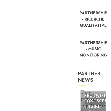
PARTNERSHIP
- RICERCHE
QUALITATIVE
PARTNERSHIP
- MUSIC
MONITORING
PARTNER
NEWS
FREE
Partnership
SPOTWISE:
3 minuti
CONOSCERE
letti
e AGIRE