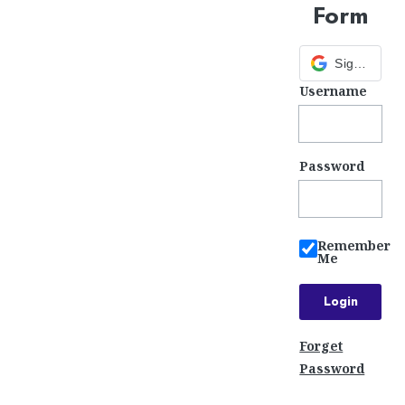
Form
Sign in with Google
Username
Password
Remember
Me
Forget
Password