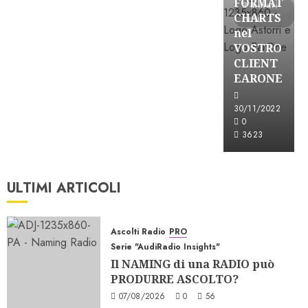
FORMAT
3 minuti
CHARTS
letti
nel
VOSTRO
CLIENT
EARONE
30/11/2022
0
3623
ULTIMI ARTICOLI
Ascolti Radio
PRO
Serie "AudiRadio Insights"
Il NAMING di una RADIO può
PRODURRE ASCOLTO?
07/08/2026
0
56