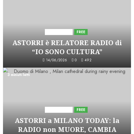
Astorri News
FREE
ASTORRI è RELATORE RADIO di
“IO SONO CULTURA”
14/06/2026
0
492
3 minuti letti
Astorri News
FREE
ASTORRI a MILANO TODAY: la
RADIO non MUORE, CAMBIA