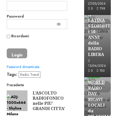
Astorri News
27/05/2026
FREE
0
798
A
Password
LATINA
3 minuti
STORI@FES
letti
i 50
Ricordami
ANNI
della
RADIO
LIBERA
15/04/2026
Password dimenticata
Astorri News
0
703
Tags:
Radio Trend
FREE
WORLD
Navigazione
3 minuti
Precedente
RADIO
letti
L’ASCOLTO
Articolo
DAY,
articolo
RADIOFONICO
precedente:
RICAVI
nelle PIU’
LOCALI
GRANDI CITTA’
da