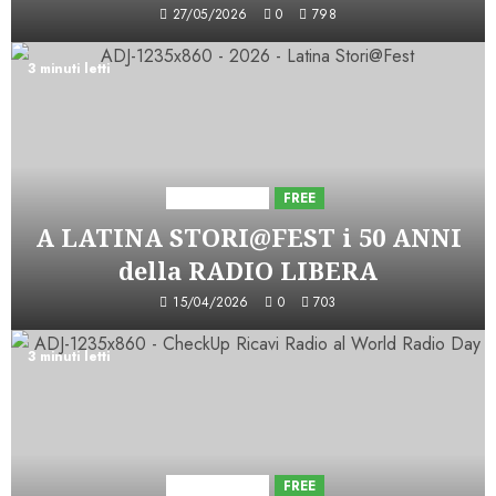
27/05/2026
0
798
3 minuti letti
Astorri News
FREE
A LATINA STORI@FEST i 50 ANNI
della RADIO LIBERA
15/04/2026
0
703
3 minuti letti
Astorri News
FREE