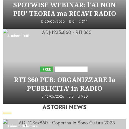
SPOTWISE WEBINAR: l’AI NON
PIU’ TEORIA ma RICAVI RADIO
20/06/2026
0
311
4 minuti letti
FREE
Iniziative Astorri
RTI 360 PUB: ORGANIZZARE la
PUBBLICITA’ in RADIO
15/05/2026
0
930
ASTORRI NEWS
1 minuti di lettura