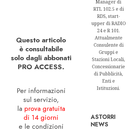
Manager di
RTL 102.5 e di
RDS, start-
upper di RADIO
24 e R 101.
Attualmente
Questo articolo
Consulente di
è consultabile
Gruppi e
solo dagli abbonati
Stazioni Locali,
PRO ACCESS.
Concessionarie
di Pubblicità,
Enti e
Istituzioni.
Per informazioni
sul servizio,
la
prova gratuita
di 14 giorni
ASTORRI
NEWS
e le condizioni
Astorri News