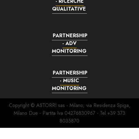
- RICERCHE
QUALITATIVE
PARTNERSHIP
- ADV
MONITORING
PARTNERSHIP
- MUSIC
MONITORING
Copyright © ASTORRI sas - Milano; via Residenza Spiga,
Milano Due - Partita Iva 04276830967 - Tel +39 373
8035870