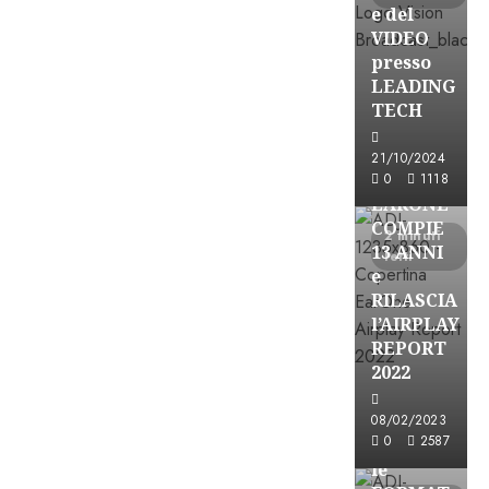
e del
VIDEO
presso
LEADING
TECH
21/10/2024
Partnership
0
1118
EARONE
COMPIE
2 minuti
13 ANNI
letti
e
RILASCIA
l’AIRPLAY
REPORT
2022
Partnership
08/02/2023
0
2587
CONSULTAR
le