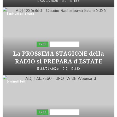
02/07/2026
0
466
1 minuti di lettura
FREE
Iniziative Astorri
La PROSSIMA STAGIONE della
RADIO si PREPARA d’ESTATE
22/06/2026
0
330
6 minuti letti
FREE
Iniziative Astorri