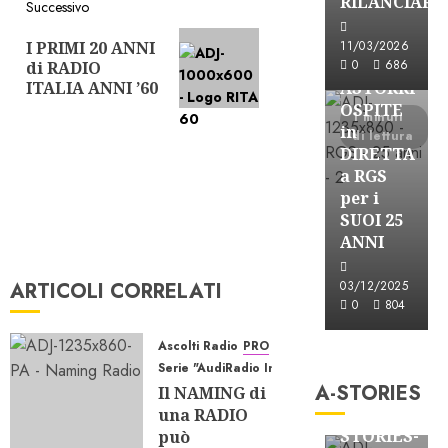
RILANCIARE
Successivo
Articolo
Astorri News
I PRIMI 20 ANNI
11/03/2026
successivo:
FREE
0
686
di RADIO
ITALIA ANNI ’60
ASTORRI
OSPITE
1 minuti
in
di lettura
DIRETTA
a RGS
per i
SUOI 25
ANNI
ARTICOLI CORRELATI
03/12/2025
0
804
A-Stories
Ascolti Radio
PRO
Formazione Rad
Serie "AudiRadio Insights"
A-STORIES
FREE
Il NAMING di
A-
una RADIO
STORIES-
può