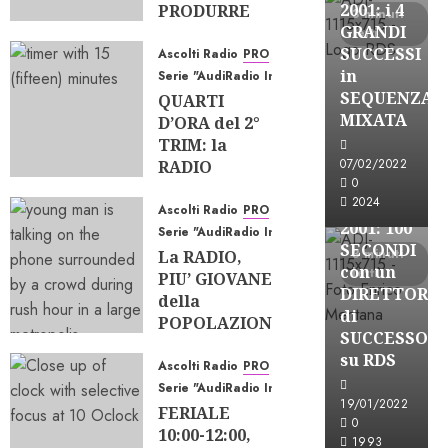
2001: i 4
PRODURRE
3 minuti
GRANDI
ASCOLTO?
letti
SUCCESSI
Ascolti Radio
PRO
07/08/2026
in
Serie "AudiRadio Insights"
0
56
SEQUENZA
QUARTI
A-Stories
MIXATA
D’ORA del 2°
Formazione Rad
TRIM: la
FREE
07/02/2022
RADIO
A-
0
TIENE, gli
2024
STORIES-
EQUILIBRI
Ascolti Radio
PRO
2001: 100
CAMBIANO
Serie "AudiRadio Insights"
SECONDI
3 minuti
La RADIO,
23/07/2026
con un
letti
PIU’ GIOVANE
0
184
DIRETTORE
della
di
POPOLAZIONE;
SUCCESSO
e le SINGOLE
su RDS
STAZIONI?
Ascolti Radio
PRO
Serie "AudiRadio Insights"
22/06/2026
19/01/2022
FERIALE
0
205
0
10:00-12:00,
A-Stories
1993