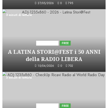
27/05/2026
0
795
3 minuti di lettura
Astorri News
FREE
A LATINA STORI@FEST i 50 ANNI
della RADIO LIBERA
15/04/2026
0
702
3 minuti di lettura
Astorri News
FREE