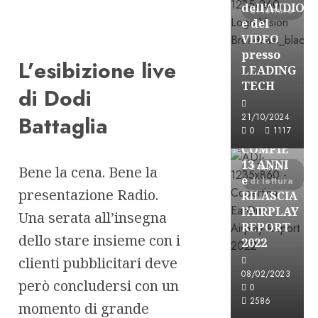
dell’AUDIO
di lettura
e del
VIDEO
presso
L’esibizione live
LEADING
TECH
di Dodi
Partnership
21/10/2024
Battaglia
0
1117
EARONE
COMPIE
13 ANNI
2 minuti
Bene la cena. Bene la
e
di lettura
presentazione Radio.
RILASCIA
l’AIRPLAY
Una serata all’insegna
REPORT
dello stare insieme con i
2022
clienti pubblicitari deve
08/02/2023
però concludersi con un
Partnership
0
2586
CONSULTAR
momento di grande