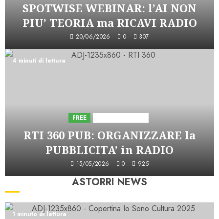
SPOTWISE WEBINAR: l’AI NON
PIU’ TEORIA ma RICAVI RADIO
20/06/2026
0
307
4 minuti di lettura
FREE
Iniziative Astorri
RTI 360 PUB: ORGANIZZARE la
PUBBLICITA’ in RADIO
15/05/2026
0
925
ASTORRI NEWS
1 minuto di lettura