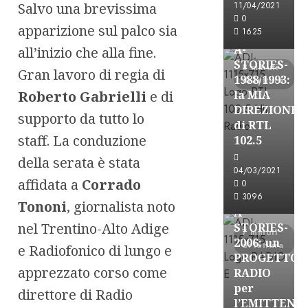
Salvo una brevissima
11/04/2021
Formazione Rad
0
apparizione sul palco sia
FREE
1625
A-
all’inizio che alla fine.
STORIES-
8 minuti
Gran lavoro di regia di
1988/1993:
di lettura
Roberto Gabrielli
e di
la MIA
DIREZIONE
supporto da tutto lo
di RTL
staff. La conduzione
102.5
della serata è stata
A-Stories
04/03/2021
Formazione Rad
affidata a
Corrado
0
FREE
3096
Tononi
, giornalista noto
A-
nel Trentino-Alto Adige
STORIES-
7 minuti
2006: un
di lettura
e Radiofonico di lungo e
PROGETTO
apprezzato corso come
RADIO
per
direttore di Radio
l’EMITTENZ