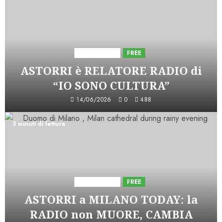
Astorri News
FREE
ASTORRI è RELATORE RADIO di
“IO SONO CULTURA”
14/06/2026
0
488
3 minuti di lettura
Astorri News
FREE
ASTORRI a MILANO TODAY: la
RADIO non MUORE, CAMBIA