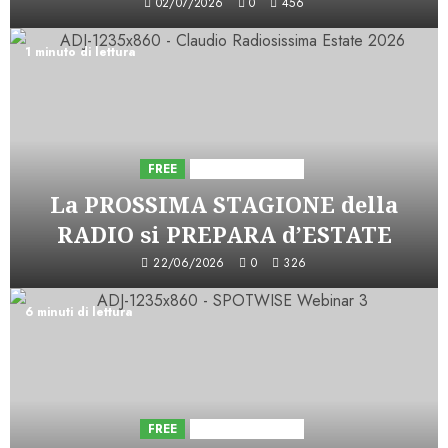
02/07/2026
0
456
1 minuto di lettura
FREE
Iniziative Astorri
La PROSSIMA STAGIONE della
RADIO si PREPARA d’ESTATE
22/06/2026
0
326
6 minuti di lettura
FREE
Iniziative Astorri