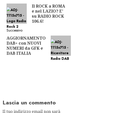
Navigazione
Il ROCK a ROMA
Articolo
articolo
e nel LAZIO? E’
precedente:
su RADIO ROCK
106.6!
Successivo
AGGIORNAMENTO
Articolo
DAB+ con NUOVI
successivo:
NUMERI da GFK e
DAB ITALIA
Lascia un commento
Il tuo indirizzo email non sarà