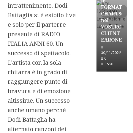
le
intrattenimento. Dodi
FORMAT
3 minuti
CHARTS
Battaglia si è esibito live
di lettura
nel
e solo per il parterre
VOSTRO
CLIENT
presente di RADIO
EARONE
ITALIA ANNI 60. Un
successo di spettacolo.
30/11/2022
0
L’artista con la sola
3620
chitarra è in grado di
raggiungere punte di
bravura e di emozione
altissime. Un successo
anche umano perché
Dodi Battaglia ha
alternato canzoni dei