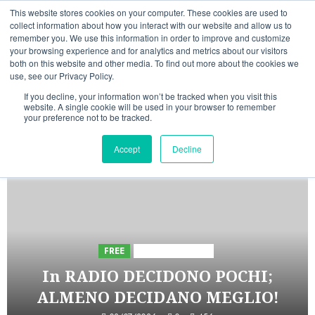
Vai
07/08/2026
01:45:03
This website stores cookies on your computer. These cookies are used to
al
collect information about how you interact with our website and allow us to
Linkedin
Facebook
X
Telegram
Whatsapp
Mastodon
remember you. We use this information in order to improve and customize
contenuto
your browsing experience and for analytics and metrics about our visitors
both on this website and other media. To find out more about the cookies we
use, see our Privacy Policy.
If you decline, your information won’t be tracked when you visit this
website. A single cookie will be used in your browser to remember
your preference not to be tracked.
INIZIATIVE ASTORRI
Accept
Decline
5 minuti di lettura
FREE
Iniziative Astorri
In RADIO DECIDONO POCHI;
ALMENO DECIDANO MEGLIO!