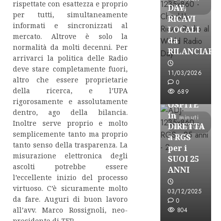
rispettate con esattezza e proprio
DAY,
letti
per tutti, simultaneamente
RICAVI
informati e sincronizzati al
LOCALI
mercato. Altrove è solo la
da
normalità da molti decenni. Per
RILANCIARE
arrivarci la politica delle Radio
deve stare completamente fuori,
Astorri News
11/03/2026
altro che essere proprietarie
FREE
0
della ricerca, e l’UPA
689
ASTORRI
rigorosamente e assolutamente
OSPITE
dentro, ago della bilancia.
in
1 minuti
Inoltre serve proprio e molto
DIRETTA
di lettura
semplicemente tanto ma proprio
a RGS
tanto senso della trasparenza. La
per i
misurazione elettronica degli
SUOI 25
ascolti potrebbe essere
ANNI
l’eccellente inizio del processo
virtuoso. C’è sicuramente molto
03/12/2025
da fare. Auguri di buon lavoro
0
all’avv. Marco Rossignoli, neo-
804
presidente di TER…