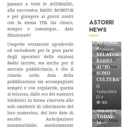
passare a tutte le AUDIRADIO,
alla successiva RADIO MONITOR
e per giungere ai giorni nostri
ASTORRI
con la stessa TER. Sia chiaro,
Astorri News
NEWS
sempre e comunque… date
FREE
dilazionate!
ASTORRI
L’aspetto veramente sgradevole
è
1 minuti
ed escludente per la gran parte
RELATORE
di lettura
degli operatori delle stazioni
RADIO
Radio iscritte, ma anche per il
di “IO
mercato pubblicitario, è che il
SONO
ritardo nella data della
CULTURA”
pubblicazione sia accompagnato
Astorri News
sempre e con regolarità, questa
FREE
14/06/2026
sì svizzera, dalle eco dei sussurri
ASTORRI
0
telefonici in forma riservata alle
500
a
sole emittenti di riferimento del
MILANO
loro numerino, del loro dato di
TODAY:
3 minuti
ascolto. Anticipazione
la
letti
insopportabile, assolutamente