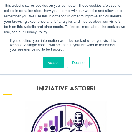
Vai
09/08/2026
15:15:50
This website stores cookies on your computer. These cookies are used to
al
collect information about how you interact with our website and allow us to
Linkedin
Facebook
X
Telegram
Whatsapp
Mastodon
remember you. We use this information in order to improve and customize
contenuto
your browsing experience and for analytics and metrics about our visitors
both on this website and other media. To find out more about the cookies we
use, see our Privacy Policy.
If you decline, your information won’t be tracked when you visit this
website. A single cookie will be used in your browser to remember
your preference not to be tracked.
Accept
Decline
INIZIATIVE ASTORRI
5 minuti letti