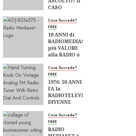
ASCOLTO? Il
CASO
“MUSICA
ITALIANA”
Cosa Succede?
FREE
04/08/2026
10 ANNI di
0
192
RADIOMEDIASET:
più VALORE
alla RADIO o
più POTERE
al GRUPPO?
Cosa Succede?
FREE
02/08/2026
1976: 50 ANNI
0
233
FA la
RADIOTELEVISIONE
DIVENNE
PLURALISTA
Cosa Succede?
28/07/2026
FREE
0
225
RADIO