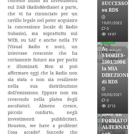
contesto fluido ad investimenti
SUCCESSO
sul DAB (RadioMediaset a parte,
su RDS
che vi ha rinunciato per un
cavillo legale nel poter acquisire
19/01/2022
A-Stories
la concessione locale di Radio
0
Subasio), ma soprattutto sul
Formazione Rad
1997
WEB, su SAT e anche nella TV
FREE
(Visual Radio e non), un
A-
8 minuti
interesse crescente che ha
STORIES-
letti
certamente futuro ma per pochi
2001/2004:
e illuminati. Non si può
la MIA
affermare oggi che la Radio non
DIREZIONE
A-Stories
sia stata o non sia resiliente
di RDS
Formazione Rad
nella sua distribuzione
dell’emissione. Eppure non sta
FREE
09/05/2021
crescendo nella platea degli
A-
0
ascoltatori. Almeno cresce,
2715
STORIES-
piccolo conforto, negli
2009: un
investimenti pubblicitari.
FORMATO
5 minuti
Houston, we have a problem!
ALTERNATI
letti
Cosa accade? Succede che
con