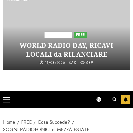
3 minuti letti
Astorri News
FREE
WORLD RADIO DAY, RICAVI
LOCALI da RILANCIARE
11/03/2026
0
689
Menu
principale
Home
FREE
Cosa Succede?
SOGNI RADIOFONICI di MEZZA ESTATE