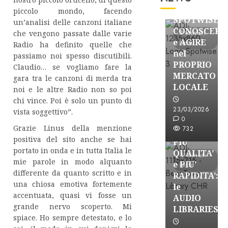
Partnership
piccolo mondo, facendo
SPOTWISE:
un’analisi delle canzoni italiane
CONOSCERE
che vengono passate dalle varie
3 minuti
e AGIRE
letti
Radio ha definito quelle che
nel
passiamo noi spesso discutibili.
PROPRIO
Claudio… se vogliamo fare la
MERCATO
gara tra le canzoni di merda tra
FREE
LOCALE
noi e le altre Radio non so poi
Partnership
chi vince. Poi è solo un punto di
Per la
23/03/2026
vista soggettivo”.
PRODUZION
0
Grazie Linus della menzione
732
RADIO,
positiva del sito anche se hai
PIU’
portato in onda e in tutta Italia le
QUALITA’
4 minuti
mie parole in modo alquanto
e PIU’
letti
differente da quanto scritto e in
RAPIDITA’:
una chiosa emotiva fortemente
le
accentuata, quasi vi fosse un
AUDIO
grande nervo scoperto. Mi
Partnership
LIBRARIES
spiace. Ho sempre detestato, e lo
VISION