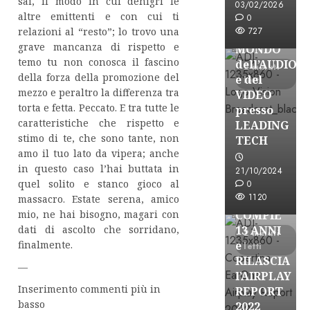
sai, il modo in cui denigri le
BROADCAST
03/02/2026
altre emittenti e con cui ti
ESPLORARE
0
relazioni al “resto”; lo trovo una
727
il
grave mancanza di rispetto e
MONDO
temo tu non conosca il fascino
dell’AUDIO
2 minuti
della forza della promozione del
e del
letti
mezzo e peraltro la differenza tra
VIDEO
torta e fetta. Peccato. E tra tutte le
presso
caratteristiche che rispetto e
LEADING
stimo di te, che sono tante, non
TECH
amo il tuo lato da vipera; anche
in questo caso l’hai buttata in
21/10/2024
Partnership
quel solito e stanco gioco al
0
1120
massacro. Estate serena, amico
EARONE
mio, ne hai bisogno, magari con
COMPIE
dati di ascolto che sorridano,
13 ANNI
2 minuti
finalmente.
e
letti
RILASCIA
—
l’AIRPLAY
Inserimento commenti più in
REPORT
basso
2022