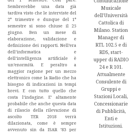
Comunicazione
Sembrerebbe una data già
Musicale
tardiva visto che le interviste del
dell'Università
2° trimestre e dunque del 1°
Cattolica di
semestre si sono chiuse il 25
Milano. Station
giugno. Ben un mese di
Manager di
elaborazione, validazione e
RTL 102.5 e di
definizione dei rapporti. Nell’era
dell’informatica e
RDS, start-
dell’intelligenza artificiale è
upper di RADIO
un’enormità. E peraltro a
24 e R 101.
maggior ragione per un mezzo
Attualmente
elettronico come la Radio che ha
Consulente di
bisogno di indicazioni in tempi
Gruppi e
brevi. E con tutto quello che
Stazioni Locali,
costa l’indagine. E’ altamente
Concessionarie
probabile che anche questa data
di rilascio della rilevazione di
di Pubblicità,
ascolto TER 2018 verrà
Enti e
dilazionata, come è sempre
Istituzioni.
avvenuto sin da ISAR ’83 per