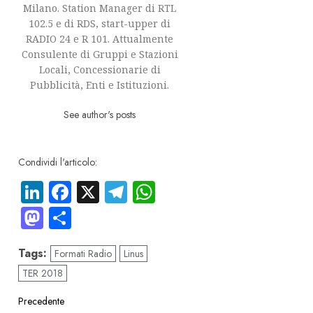
Milano. Station Manager di RTL
102.5 e di RDS, start-upper di
RADIO 24 e R 101. Attualmente
Consulente di Gruppi e Stazioni
Locali, Concessionarie di
Pubblicità, Enti e Istituzioni.
See author's posts
Condividi l'articolo:
LinkedIn
Facebook
X
Telegram
WhatsApp
Mastodon
Condividi
Tags:
Formati Radio
Linus
TER 2018
Navigazione
Precedente