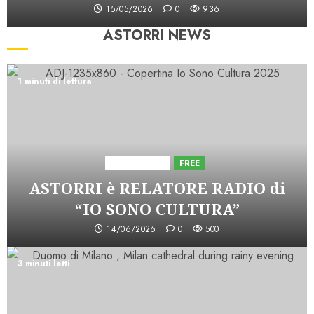
15/05/2026
0
936
ASTORRI NEWS
1 minuti di lettura
Astorri News
FREE
ASTORRI è RELATORE RADIO di
“IO SONO CULTURA”
14/06/2026
0
500
3 minuti letti