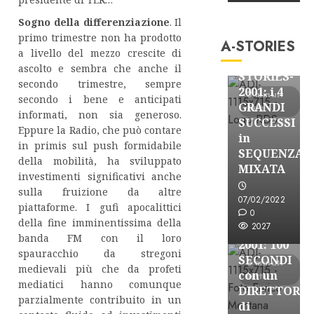
A-Stories
Sogno della differenziazione
. Il
Formazione Rad
primo trimestre non ha prodotto
A-STORIES
FREE
a livello del mezzo crescite di
A-
ascolto e sembra che anche il
STORIES-
secondo trimestre, sempre
2001: i 4
3 minuti
secondo i bene e anticipati
GRANDI
letti
informati, non sia generoso.
SUCCESSI
Eppure la Radio, che può contare
in
in primis sul push formidabile
SEQUENZA
della mobilità, ha sviluppato
A-Stories
MIXATA
investimenti significativi anche
Formazione Rad
sulla fruizione da altre
FREE
07/02/2022
piattaforme. I gufi apocalittici
A-
0
della fine imminentissima della
2027
STORIES-
banda FM con il loro
2001: 100
spauracchio da stregoni
SECONDI
3 minuti
medievali più che da profeti
con un
letti
mediatici hanno comunque
DIRETTORE
parzialmente contribuito in un
di