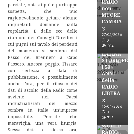
RADIO
parziale, nota ai più e purtroppo
non
sospetta, che può
MUORE,
ragionevolmente gettare alcune
CAMBIA
inquietanti domande sulla
regolarità. E dalle eco delle
Astorri News
27/05/2026
riunioni dei Consigli Direttivi i
FREE
0
cui pugni sul tavolo dei perdenti
804
A
del momento si sentono dal
LATINA
Passo del Brennero a Capo
STORI@FES
3 minuti
Passero. Ancora peggio. Fissare
i 50
letti
con certezza la data di
ANNI
pubblicazione, e possibilmente
della
anche l’ora, per il rilascio dei
RADIO
dati di ascolto della Radio come
LIBERA
avviene nei Paesi
industrializzati del mezzo
15/04/2026
sembra in Italia un’impresa
Astorri News
0
impossibile. Pensate che
FREE
712
meraviglia, una vera liturgia.
WORLD
Stessa data e stessa ora,
RADIO
3 minuti