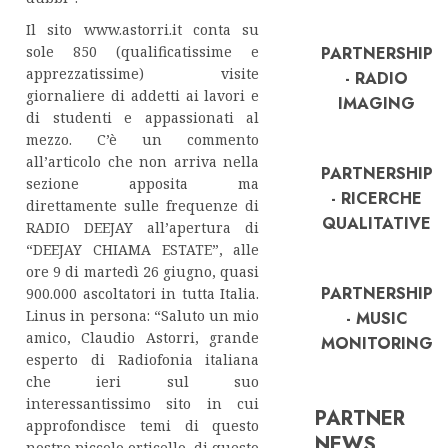
Il sito www.astorri.it conta su
sole 850 (qualificatissime e
PARTNERSHIP
apprezzatissime) visite
- RADIO
giornaliere di addetti ai lavori e
IMAGING
di studenti e appassionati al
mezzo. C’è un commento
all’articolo che non arriva nella
PARTNERSHIP
sezione apposita ma
- RICERCHE
direttamente sulle frequenze di
QUALITATIVE
RADIO DEEJAY all’apertura di
“DEEJAY CHIAMA ESTATE”, alle
ore 9 di martedì 26 giugno, quasi
PARTNERSHIP
900.000 ascoltatori in tutta Italia.
Linus in persona: “Saluto un mio
- MUSIC
amico, Claudio Astorri, grande
MONITORING
esperto di Radiofonia italiana
che ieri sul suo
interessantissimo sito in cui
PARTNER
approfondisce temi di questo
FREE
NEWS
nostro piccolo orticello, di questo