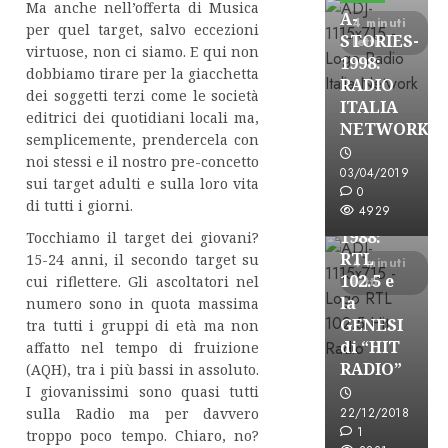
Ma anche nell’offerta di Musica
A-
4 minuti
per quel target, salvo eccezioni
STORIES-
letti
virtuose, non ci siamo. E qui non
1998:
dobbiamo tirare per la giacchetta
RADIO
dei soggetti terzi come le società
ITALIA
editrici dei quotidiani locali ma,
A-Stories
NETWORK
semplicemente, prendercela con
Formazione Rad
noi stessi e il nostro pre-concetto
FREE
03/04/2019
sui target adulti e sulla loro vita
A-
0
di tutti i giorni.
4929
STORIES-
1988:
Tocchiamo il target dei giovani?
RTL
15-24 anni, il secondo target su
4 minuti
102.5 e
cui riflettere. Gli ascoltatori nel
letti
la
numero sono in quota massima
GENESI
tra tutti i gruppi di età ma non
di “HIT
affatto nel tempo di fruizione
RADIO”
(AQH), tra i più bassi in assoluto.
I giovanissimi sono quasi tutti
A-Stories
sulla Radio ma per davvero
22/12/2018
Formazione Rad
1
troppo poco tempo. Chiaro, no?