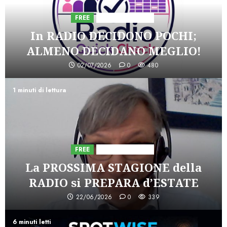
FREE
Iniziative Astorri
In RADIO DECIDONO POCHI;
ALMENO DECIDANO MEGLIO!
02/07/2026
0
480
1 minuti di lettura
FREE
Iniziative Astorri
La PROSSIMA STAGIONE della
RADIO si PREPARA d’ESTATE
22/06/2026
0
339
6 minuti letti