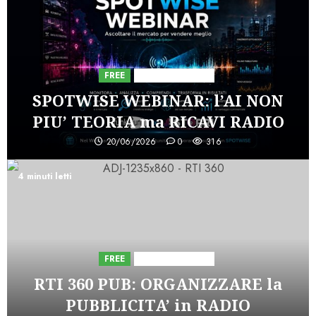
FREE
Iniziative Astorri
SPOTWISE WEBINAR: l’AI NON
PIU’ TEORIA ma RICAVI RADIO
20/06/2026
0
316
4 minuti letti
FREE
Iniziative Astorri
RTI 360 PUB: ORGANIZZARE la
PUBBLICITA’ in RADIO