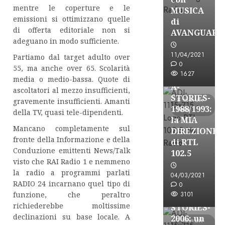
mentre le coperture e le
MUSICA
emissioni si ottimizzano quelle
di
di offerta editoriale non si
AVANGUARD
adeguano in modo sufficiente.
A-Stories
11/04/2021
Partiamo dal target adulto over
Formazione Rad
0
55, ma anche over 65. Scolarità
FREE
1627
media o medio-bassa. Quote di
A-
ascoltatori al mezzo insufficienti,
STORIES-
8 minuti
gravemente insufficienti. Amanti
1988/1993:
letti
della TV, quasi tele-dipendenti.
la MIA
Mancano completamente sul
DIREZIONE
fronte della Informazione e della
di RTL
Conduzione emittenti News/Talk
102.5
A-Stories
visto che RAI Radio 1 e nemmeno
Formazione Rad
la radio a programmi parlati
04/03/2021
RADIO 24 incarnano quel tipo di
FREE
0
funzione, che peraltro
3101
A-
richiederebbe moltissime
STORIES-
declinazioni su base locale. A
2006: un
7 minuti