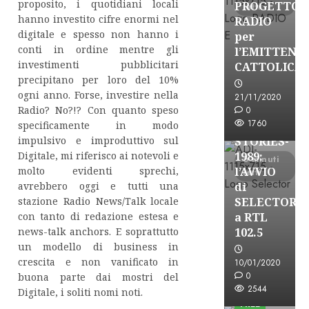
proposito, i quotidiani locali
PROGETTO
letti
hanno investito cifre enormi nel
RADIO
digitale e spesso non hanno i
per
conti in ordine mentre gli
l’EMITTENZ
investimenti pubblicitari
CATTOLICA
A-Stories
precipitano per loro del 10%
Formazione Rad
ogni anno. Forse, investire nella
21/11/2020
FREE
Radio? No?!? Con quanto speso
0
1760
specificamente in modo
A-
impulsivo e improduttivo sul
STORIES-
Digitale, mi riferisco ai notevoli e
1989:
6 minuti
molto evidenti sprechi,
l’AVVIO
letti
avrebbero oggi e tutti una
di
stazione Radio News/Talk locale
SELECTOR
con tanto di redazione estesa e
a RTL
news-talk anchors. E soprattutto
102.5
un modello di business in
crescita e non vanificato in
10/01/2020
A-Stories
0
buona parte dai mostri del
Formazione Rad
2544
Digitale, i soliti nomi noti.
FREE