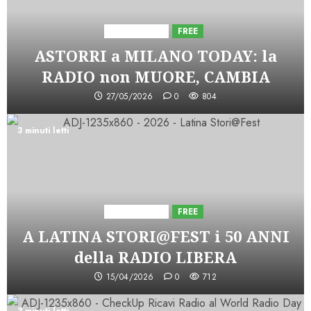
Astorri News
FREE
ASTORRI a MILANO TODAY: la
RADIO non MUORE, CAMBIA
27/05/2026
0
804
3 minuti letti
Astorri News
FREE
A LATINA STORI@FEST i 50 ANNI
della RADIO LIBERA
15/04/2026
0
712