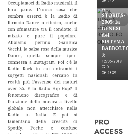
FREE
2821
Occupiamoci di Radio musicali, il
A-
loro pane. L’unica cosa che
STORIES-
sembra esserci è la Radio di
8 minuti
2005: la
letti
formato Dance o ritmico, anche
GENESI
con sfumature tra il condotto, il
del
mixato e pure il popolare.
SISTEMA
Abbiamo perfino Gianluca
BABBOLEO
Vacchi, la salsa rosa della musica
Dance, quella sempre iper-
12/05/2018
connessa a Instagram. Poi c’è la
0
Radio Rock in cui entrambi i
2839
soggetti nazionali cercano in
realtà più l’assenso dei maturi
over 35. E la Radio Hip-Hop? Il
fenomeno discografico e di
fruizione della musica a livello
globale non attecchisce nella
Radio in Italia. E poi si
PRO
lamentano della crescita di
Spotify. Poche e confuse
ACCESS