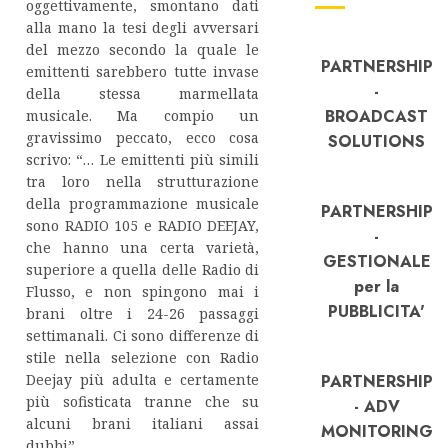
oggettivamente, smontano dati
alla mano la tesi degli avversari
del mezzo secondo la quale le
PARTNERSHIP
emittenti sarebbero tutte invase
-
della stessa marmellata
BROADCAST
musicale. Ma compio un
gravissimo peccato, ecco cosa
SOLUTIONS
scrivo: “… Le emittenti più simili
tra loro nella strutturazione
della programmazione musicale
PARTNERSHIP
sono RADIO 105 e RADIO DEEJAY,
-
che hanno una certa varietà,
GESTIONALE
superiore a quella delle Radio di
per la
Flusso, e non spingono mai i
PUBBLICITA'
brani oltre i 24-26 passaggi
settimanali. Ci sono differenze di
stile nella selezione con Radio
Deejay più adulta e certamente
PARTNERSHIP
più sofisticata tranne che su
- ADV
alcuni brani italiani assai
MONITORING
dubbi”.