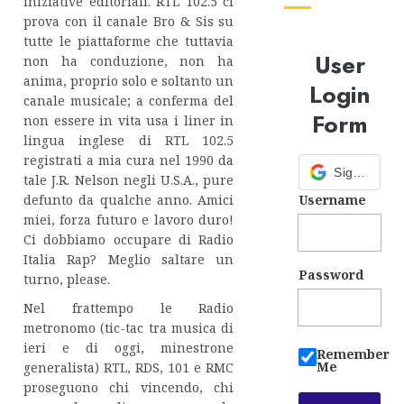
iniziative editoriali. RTL 102.5 ci
prova con il canale Bro & Sis su
tutte le piattaforme che tuttavia
User
non ha conduzione, non ha
anima, proprio solo e soltanto un
Login
canale musicale; a conferma del
Form
non essere in vita usa i liner in
lingua inglese di RTL 102.5
registrati a mia cura nel 1990 da
Sign in with Google
tale J.R. Nelson negli U.S.A., pure
defunto da qualche anno. Amici
Username
miei, forza futuro e lavoro duro!
Ci dobbiamo occupare di Radio
Italia Rap? Meglio saltare un
Password
turno, please.
Nel frattempo le Radio
metronomo (tic-tac tra musica di
ieri e di oggi, minestrone
Remember
Me
generalista) RTL, RDS, 101 e RMC
proseguono chi vincendo, chi