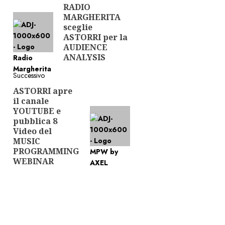
RADIO
Articolo
articolo
MARGHERITA
precedente:
sceglie
ASTORRI per la
AUDIENCE
ANALYSIS
Successivo
ASTORRI apre
Articolo
il canale
successivo:
YOUTUBE e
pubblica 8
Video del
MUSIC
PROGRAMMING
WEBINAR