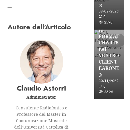
—
08/02/2023
Partnership
0
2590
CONSULTAR
Autore dell'Articolo
le
FORMAT
3 minuti
CHARTS
letti
nel
VOSTRO
CLIENT
EARONE
30/11/2022
Claudio Astorri
0
3626
Administrator
Consulente Radiofonico e
Professore del Master in
Comunicazione Musicale
dell’Università Cattolica di