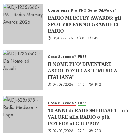
Consulenza Pro
PRO
Serie "ADVoice"
RADIO MERCURY AWARDS: gli
SPOT che FANNO GRANDE la
RADIO
05/08/2026
0
45
Cosa Succede?
FREE
Il NOME PUO’ DIVENTARE
ASCOLTO? Il CASO “MUSICA
ITALIANA”
04/08/2026
0
192
Cosa Succede?
FREE
10 ANNI di RADIOMEDIASET: più
VALORE alla RADIO o più
POTERE al GRUPPO?
02/08/2026
0
233