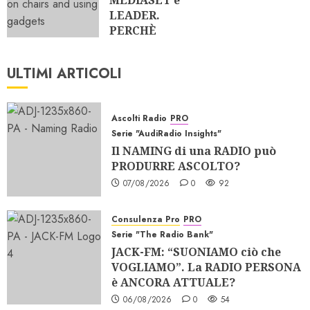
MEDIASET è
LEADER.
PERCHÈ
METTERSI i
RIALZI nelle
ULTIMI ARTICOLI
SCARPE?
26/07/2026
0
316
Ascolti Radio
PRO
Serie "AudiRadio Insights"
Il NAMING di una RADIO può
PRODURRE ASCOLTO?
07/08/2026
0
92
Consulenza Pro
PRO
Serie "The Radio Bank"
JACK-FM: “SUONIAMO ciò che
VOGLIAMO”. La RADIO PERSONA
è ANCORA ATTUALE?
06/08/2026
0
54