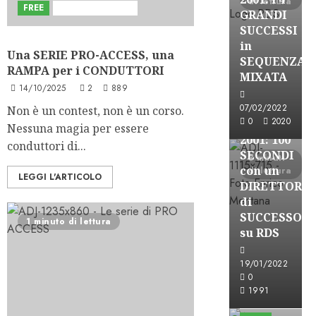
di lettura
FREE
Sviluppi del Blog
GRANDI
SUCCESSI
in
Una SERIE PRO-ACCESS, una
A-Stories
SEQUENZA
RAMPA per i CONDUTTORI
Formazione Rad
MIXATA
14/10/2025
2
889
FREE
A-
07/02/2022
Non è un contest, non è un corso.
0
2020
STORIES-
Nessuna magia per essere
2001: 100
conduttori di...
SECONDI
3 minuti
con un
di lettura
LEGGI L'ARTICOLO
DIRETTORE
di
SUCCESSO
1 minuto di lettura
su RDS
19/01/2022
0
A-Stories
1991
Formazione Rad