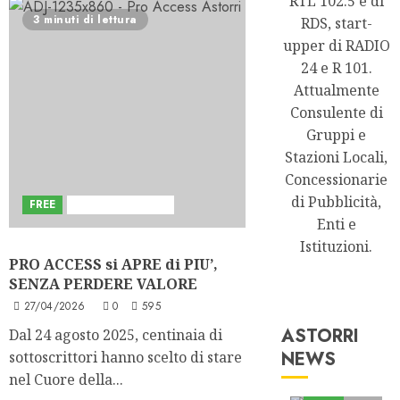
RTL 102.5 e di
3 minuti di lettura
RDS, start-
upper di RADIO
24 e R 101.
Attualmente
Consulente di
Gruppi e
Stazioni Locali,
Concessionarie
di Pubblicità,
FREE
Sviluppi del Blog
Enti e
Istituzioni.
PRO ACCESS si APRE di PIU’,
SENZA PERDERE VALORE
27/04/2026
0
595
ASTORRI
Dal 24 agosto 2025, centinaia di
NEWS
sottoscrittori hanno scelto di stare
Astorri News
nel Cuore della...
FREE