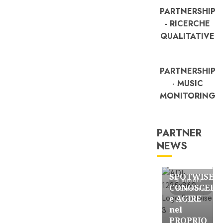
PARTNERSHIP
- RICERCHE
QUALITATIVE
PARTNERSHIP
- MUSIC
MONITORING
PARTNER
NEWS
FREE
Partnership
SPOTWISE:
3 minuti
CONOSCERE
di lettura
e AGIRE
nel
PROPRIO