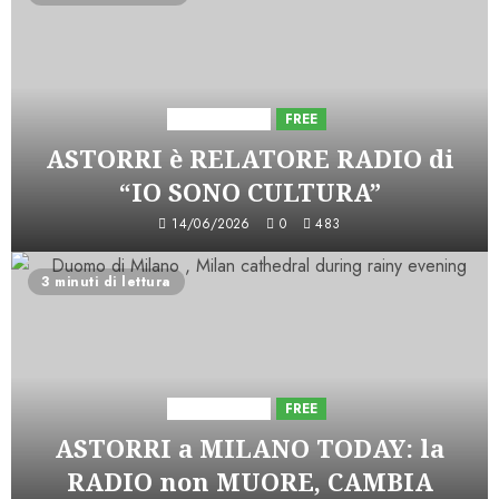
Astorri News
FREE
ASTORRI è RELATORE RADIO di
“IO SONO CULTURA”
14/06/2026
0
483
3 minuti di lettura
Astorri News
FREE
ASTORRI a MILANO TODAY: la
RADIO non MUORE, CAMBIA