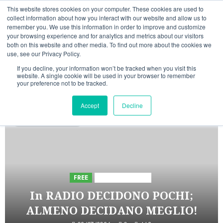
Vai
06/08/2026
08:26:12
This website stores cookies on your computer. These cookies are used to
al
collect information about how you interact with our website and allow us to
Linkedin
Facebook
X
Telegram
Whatsapp
Mastodon
remember you. We use this information in order to improve and customize
contenuto
your browsing experience and for analytics and metrics about our visitors
both on this website and other media. To find out more about the cookies we
use, see our Privacy Policy.
If you decline, your information won’t be tracked when you visit this
website. A single cookie will be used in your browser to remember
your preference not to be tracked.
INIZIATIVE ASTORRI
Accept
Decline
5 minuti di lettura
FREE
Iniziative Astorri
In RADIO DECIDONO POCHI;
ALMENO DECIDANO MEGLIO!