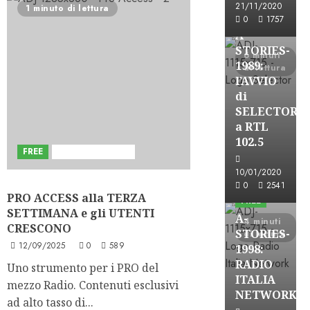
21/11/2020
1 minuto di lettura
FREE
0
1757
A-
STORIES-
6 minuti
1989:
di lettura
l’AVVIO
di
SELECTOR
a RTL
102.5
FREE
Sviluppi del Blog
A-Stories
10/01/2020
Formazione Rad
0
2541
PRO ACCESS alla TERZA
FREE
SETTIMANA e gli UTENTI
A-
4 minuti
CRESCONO
STORIES-
di lettura
12/09/2025
0
589
1998:
RADIO
Uno strumento per i PRO del
ITALIA
mezzo Radio. Contenuti esclusivi
NETWORK
A-Stories
ad alto tasso di...