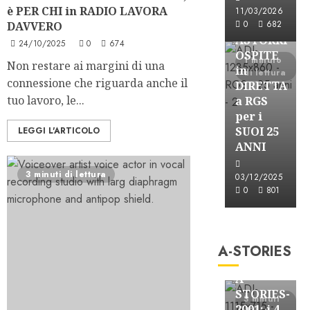
Astorri News
è PER CHI in RADIO LAVORA
11/03/2026
FREE
0
682
DAVVERO
ASTORRI
24/10/2025
0
674
OSPITE
1 minuto
Non restare ai margini di una
in
di lettura
connessione che riguarda anche il
DIRETTA
tuo lavoro, le...
a RGS
per i
SUOI 25
LEGGI L'ARTICOLO
ANNI
3 minuti di lettura
03/12/2025
0
801
A-Stories
Formazione Rad
A-STORIES
FREE
A-
STORIES-
3 minuti
2001: i 4