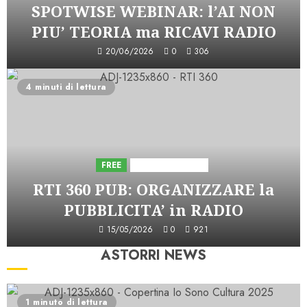
SPOTWISE WEBINAR: l’AI NON
PIU’ TEORIA ma RICAVI RADIO
20/06/2026
0
306
4 minuti di lettura
FREE
Iniziative Astorri
RTI 360 PUB: ORGANIZZARE la
PUBBLICITA’ in RADIO
15/05/2026
0
921
ASTORRI NEWS
1 minuto di lettura