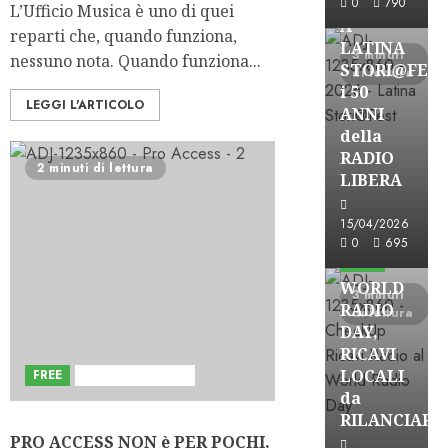
0
790
L’Ufficio Musica è uno di quei
A
reparti che, quando funziona,
LATINA
3 minuti
nessuno nota. Quando funziona...
STORI@FES
di lettura
i 50
LEGGI L'ARTICOLO
ANNI
della
RADIO
2 minuti di lettura
LIBERA
15/04/2026
Astorri News
0
695
FREE
WORLD
3 minuti
RADIO
di lettura
DAY,
RICAVI
LOCALI
FREE
Sviluppi del Blog
da
RILANCIARE
PRO ACCESS NON è PER POCHI,