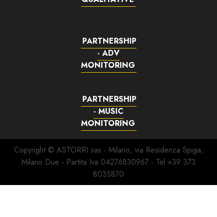
PARTNERSHIP
- ADV
MONITORING
PARTNERSHIP
- MUSIC
MONITORING
Copyright © ASTORRI sas - Milano; via Residenza Spiga,
Milano Due - Partita Iva 04276830967 - Tel +39 373
8035870