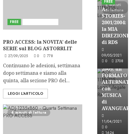
FREE
8 minuti
A-
di lettura
STORIES-
FREE
Sviluppi del Blog
2001/2004:
la MIA
A-Stories
DIREZIONE
Formazione Rad
PRO ACCESS: la NOVITA’ delle
di RDS
SERIE sul BLOG ASTORRI.IT
FREE
A-
09/05/2021
27/09/2025
0
778
0
2708
STORIES-
Continuano le adesioni, settimana
2009: un
dopo settimana e siamo alla
FORMATO
5 minuti
quinta, alla sezione PRO del...
ALTERNATI
di lettura
con
LEGGI L'ARTICOLO
MUSICA
di
AVANGUARD
4 minuti di lettura
A-Stories
11/04/2021
Formazione Rad
0
FREE
1624