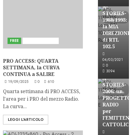
A-
STORIES-
8 minuti
1988/1993:
di lettura
la MIA
DIREZIONE
di RTL
FREE
Sviluppi del Blog
102.5
A-Stories
04/03/2021
PRO ACCESS: QUARTA
Formazione Rad
0
SETTIMANA, la CURVA
FREE
3094
CONTINUA a SALIRE
A-
19/09/2025
0
610
STORIES-
7 minuti
Quarta settimana di PRO ACCESS,
2006: un
di lettura
PROGETTO
l'area per i PRO del mezzo Radio.
RADIO
La curva...
per
l’EMITTENZ
LEGGI L'ARTICOLO
CATTOLICA
A-Stories
Formazione Rad