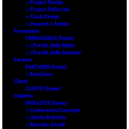
– Project Design
– Project Follow-Up
– Clock Design
– Sessioni a Tempo
Formazione
FORMAZIONE (home)
– I Perché della Radio
– I Perché della Stazione
Partners
PARTNERS (home)
– BenzTown
Clienti
CLIENTI (home)
Iniziative
INIZIATIVE (home)
– Conferenze/Convegni
– Giurie di Merito
– Ricerche Sociali