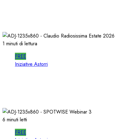
In RADIO DECIDONO POCHI; ALMENO
DECIDANO MEGLIO!
02/07/2026
0
476
1 minuti di lettura
FREE
Iniziative Astorri
La PROSSIMA STAGIONE della RADIO si
PREPARA d’ESTATE
22/06/2026
0
338
6 minuti letti
FREE