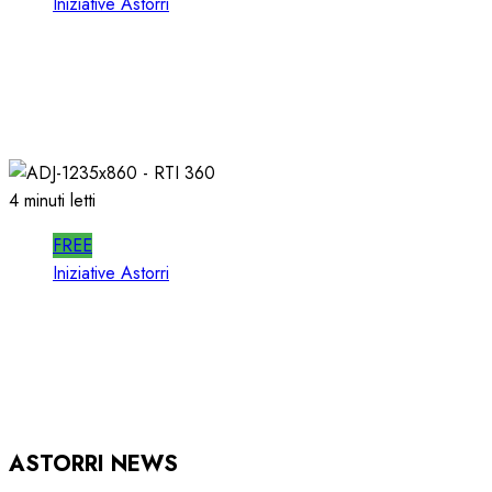
Iniziative Astorri
SPOTWISE WEBINAR: l’AI NON PIU’
TEORIA ma RICAVI RADIO
20/06/2026
0
316
4 minuti letti
FREE
Iniziative Astorri
RTI 360 PUB: ORGANIZZARE la
PUBBLICITA’ in RADIO
15/05/2026
0
933
ASTORRI NEWS