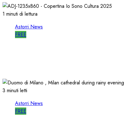
1 minuti di lettura
Astorri News
FREE
ASTORRI è RELATORE RADIO di “IO
SONO CULTURA”
14/06/2026
0
498
3 minuti letti
Astorri News
FREE
ASTORRI a MILANO TODAY: la RADIO
non MUORE, CAMBIA