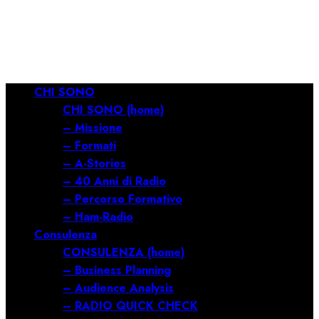
RILANCIARE
11/03/2026
0
689
Menu
CHI SONO
principale
CHI SONO (home)
– Missione
– Formati
– A-Stories
– 40 Anni di Radio
– Percorso Formativo
– Ham-Radio
Consulenza
CONSULENZA (home)
– Business Planning
– Audience Analysis
– RADIO QUICK CHECK