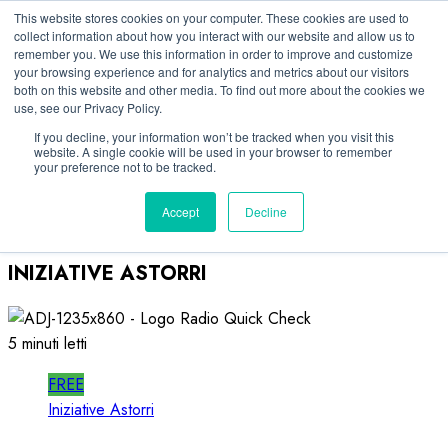
Vai
09/08/2026
This website stores cookies on your computer. These cookies are used to
collect information about how you interact with our website and allow us to
al
remember you. We use this information in order to improve and customize
Linkedin
contenuto
your browsing experience and for analytics and metrics about our visitors
Facebook
both on this website and other media. To find out more about the cookies we
use, see our Privacy Policy.
X
Telegram
If you decline, your information won’t be tracked when you visit this
website. A single cookie will be used in your browser to remember
Whatsapp
your preference not to be tracked.
Mastodon
Accept
Decline
INIZIATIVE ASTORRI
5 minuti letti
FREE
Iniziative Astorri