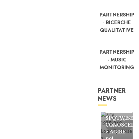
PARTNERSHIP
- RICERCHE
QUALITATIVE
PARTNERSHIP
- MUSIC
MONITORING
PARTNER
NEWS
FREE
Partnership
SPOTWISE:
3 minuti
CONOSCERE
letti
e AGIRE
nel