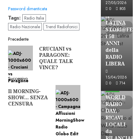
27/05/2026
FREE
Password dimenticata
0
805
A
Tags:
Radio Italia
LATINA
3 minuti
Radio Nazionale
Trend Radiofonici
STORI@FES
letti
i 50
Navigazione
Precedente
ANNI
CRUCIANI vs
Articolo
della
articolo
PARAGONE:
precedente:
RADIO
QUALE TALK
LIBERA
VINCE?
15/04/2026
Successivo
Astorri News
0
714
Articolo
FREE
Il MORNING-
successivo:
WORLD
SHOW… SENZA
3 minuti
CENSURA
RADIO
letti
DAY,
RICAVI
LOCALI
da
RILANCIARE