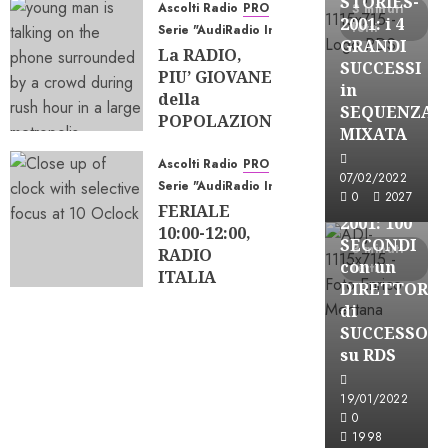
STORIES-
EQUILIBRI
Ascolti Radio
PRO
3 minuti
2001: i 4
letti
CAMBIANO
Serie "AudiRadio Insights"
GRANDI
La RADIO,
23/07/2026
SUCCESSI
PIU’ GIOVANE
0
191
in
della
A-Stories
SEQUENZA
POPOLAZIONE;
Formazione Rad
MIXATA
e le SINGOLE
FREE
STAZIONI?
Ascolti Radio
PRO
A-
07/02/2022
Serie "AudiRadio Insights"
22/06/2026
0
2027
STORIES-
FERIALE
0
208
2001: 100
10:00-12:00,
SECONDI
3 minuti
RADIO
con un
letti
ITALIA
DIRETTORE
PASSA
di
DAVANTI a
SUCCESSO
RADIO
su RDS
DEEJAY
18/06/2026
19/01/2022
0
270
0
A-Stories
1998