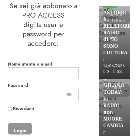
Se sei già abbonato a
FREE
ASTORRI
PRO ACCESS
1 minuti
è
di lettura
digita user e
RELATORE
password per
RADIO
di “IO
accedere:
SONO
CULTURA”
Astorri News
Nome utente o email
FREE
14/06/2026
ASTORRI
0
502
a
MILANO
Password
3 minuti
TODAY:
letti
la
RADIO
Ricordami
non
MUORE,
CAMBIA
Astorri News