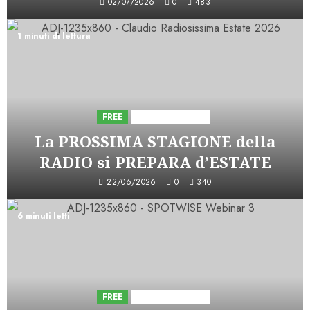
02/07/2026
0
483
1 minuti di lettura
FREE
Iniziative Astorri
La PROSSIMA STAGIONE della
RADIO si PREPARA d’ESTATE
22/06/2026
0
340
6 minuti letti
FREE
Iniziative Astorri