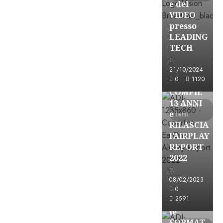
e del
VIDEO
presso
LEADING
TECH
Partnership
21/10/2024
0
1120
EARONE
COMPIE
13 ANNI
2 minuti
e
letti
RILASCIA
l’AIRPLAY
REPORT
2022
08/02/2023
Partnership
0
2591
CONSULTAR
le
FORMAT