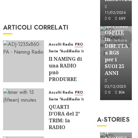
Astorri News
11/03/2026
FREE
0
689
ASTORRI
ARTICOLI CORRELATI
OSPITE
1 minuti
in
di lettura
Ascolti Radio
PRO
DIRETTA
Serie "AudiRadio Insights"
a RGS
Il NAMING di
per i
una RADIO
SUOI 25
può
ANNI
PRODURRE
ASCOLTO?
03/12/2025
Ascolti Radio
PRO
0
804
07/08/2026
Serie "AudiRadio Insights"
0
97
QUARTI
A-Stories
D’ORA del 2°
Formazione Rad
A-STORIES
TRIM: la
FREE
RADIO
A-
TIENE, gli