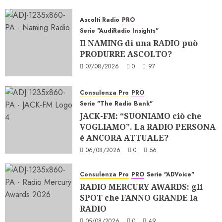
Ascolti Radio
PRO
Serie "AudiRadio Insights"
Il NAMING di una RADIO può
PRODURRE ASCOLTO?
07/08/2026
0
97
Consulenza Pro
PRO
Serie "The Radio Bank"
JACK-FM: “SUONIAMO ciò che
VOGLIAMO”. La RADIO PERSONA
è ANCORA ATTUALE?
06/08/2026
0
56
Consulenza Pro
PRO
Serie "ADVoice"
RADIO MERCURY AWARDS: gli
SPOT che FANNO GRANDE la
RADIO
05/08/2026
0
49