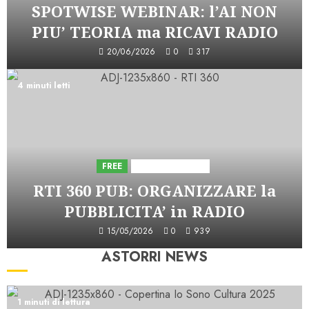
SPOTWISE WEBINAR: l’AI NON
PIU’ TEORIA ma RICAVI RADIO
20/06/2026
0
317
4 minuti letti
FREE
Iniziative Astorri
RTI 360 PUB: ORGANIZZARE la
PUBBLICITA’ in RADIO
15/05/2026
0
939
ASTORRI NEWS
1 minuti di lettura