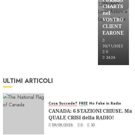
3 minuti
CHARTS
letti
nel
VOSTRO
CLIENT
EARONE
30/11/2022
0
3626
ULTIMI ARTICOLI
Cosa Succede?
FREE
No Fake in Radio
CANADA: 6 STAZIONI CHIUSE. Ma
QUALE CRISI della RADIO!
09/08/2026
0
30