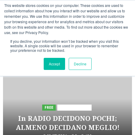
Vai
10/08/2026
04:58:54
This website stores cookies on your computer. These cookies are used to
al
collect information about how you interact with our website and allow us to
Linkedin
Facebook
X
Telegram
Whatsapp
Mastodon
remember you. We use this information in order to improve and customize
contenuto
your browsing experience and for analytics and metrics about our visitors
both on this website and other media. To find out more about the cookies we
use, see our Privacy Policy.
If you decline, your information won’t be tracked when you visit this
website. A single cookie will be used in your browser to remember
your preference not to be tracked.
INIZIATIVE ASTORRI
Accept
Decline
5 minuti letti
FREE
Iniziative Astorri
In RADIO DECIDONO POCHI;
ALMENO DECIDANO MEGLIO!