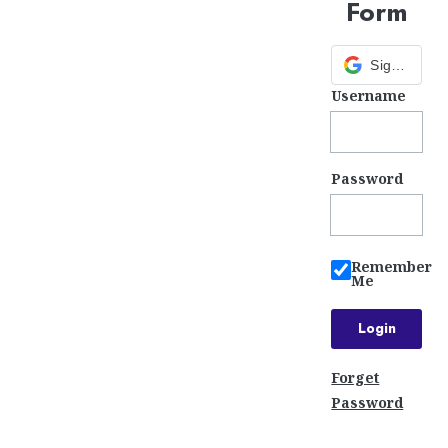
Form
Sign in with Google
Username
Password
Remember
Me
Forget
Password