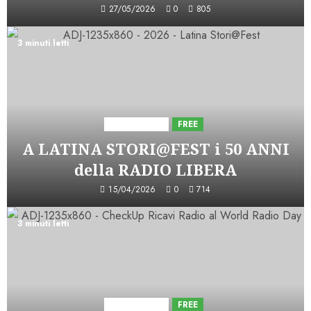
27/05/2026
0
805
3 minuti letti
Astorri News
FREE
A LATINA STORI@FEST i 50 ANNI
della RADIO LIBERA
15/04/2026
0
714
3 minuti letti
Astorri News
FREE