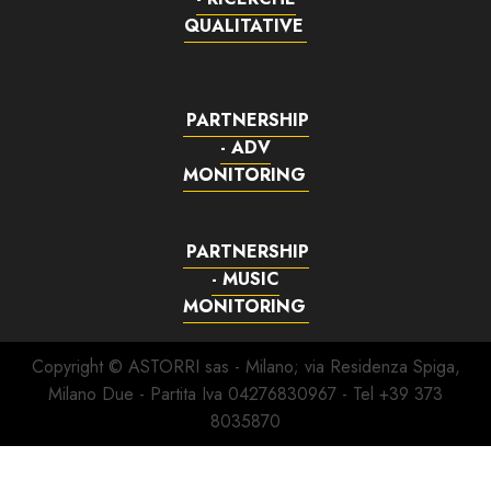
QUALITATIVE
PARTNERSHIP
- ADV
MONITORING
PARTNERSHIP
- MUSIC
MONITORING
Copyright © ASTORRI sas - Milano; via Residenza Spiga,
Milano Due - Partita Iva 04276830967 - Tel +39 373
8035870