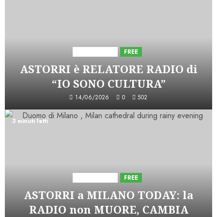
Astorri News
FREE
ASTORRI è RELATORE RADIO di
“IO SONO CULTURA”
14/06/2026
0
502
3 minuti letti
Astorri News
FREE
ASTORRI a MILANO TODAY: la
RADIO non MUORE, CAMBIA