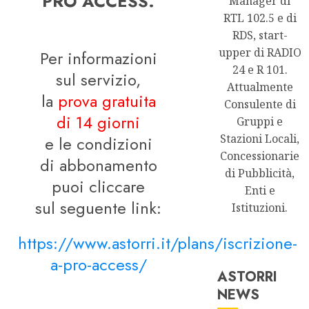
PRO ACCESS.
Manager di
RTL 102.5 e di
RDS, start-
upper di RADIO
Per informazioni
24 e R 101.
sul servizio,
Attualmente
la
prova gratuita
Consulente di
di 14 giorni
Gruppi e
Stazioni Locali,
e le condizioni
Concessionarie
di abbonamento
di Pubblicità,
puoi cliccare
Enti e
sul seguente link:
Istituzioni.
https://www.astorri.it/plans/iscrizione-
a-pro-access/
ASTORRI
NEWS
Astorri News