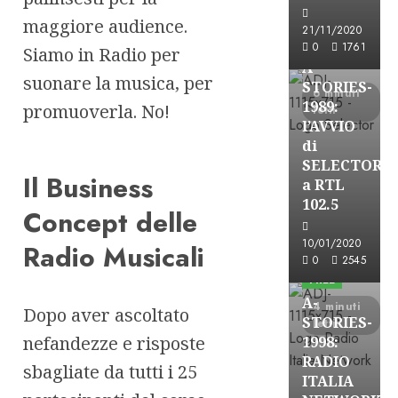
maggiore audience.
Formazione Rad
21/11/2020
FREE
0
1761
Siamo in Radio per
A-
suonare la musica, per
STORIES-
6 minuti
1989:
promuoverla. No!
letti
l’AVVIO
di
SELECTOR
Il Business
a RTL
102.5
Concept delle
A-Stories
10/01/2020
Radio Musicali
Formazione Rad
0
2545
FREE
A-
4 minuti
Dopo aver ascoltato
STORIES-
letti
nefandezze e risposte
1998:
RADIO
sbagliate da tutti i 25
ITALIA
A-Stories