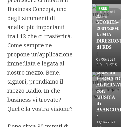
Formazione Rad
Business Concept, uno
FREE
8 minuti
A-
degli strumenti di
letti
STORIES-
analisi più importanti
2001/2004:
la MIA
tra i 12 che ci trasferirà.
A-Stories
DIREZIONE
Come sempre ne
Formazione Rad
di RDS
FREE
propone un’applicazione
A-
09/05/2021
immediata e legata al
0
2715
STORIES-
nostro mezzo. Bene,
2009: un
FORMATO
5 minuti
signori, prendiamo il
ALTERNATI
letti
mezzo Radio. In che
con
MUSICA
business vi trovate?
di
Quel è la vostra visione?
AVANGUARD
11/04/2021
A-Stories
Dopo circa 90 minuti di