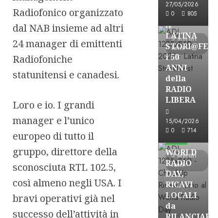
27/05/2026
Radiofonico organizzato
FREE
0
805
A
dal NAB insieme ad altri
LATINA
3 minuti
24 manager di emittenti
STORI@FES
letti
i 50
Radiofoniche
ANNI
statunitensi e canadesi.
della
RADIO
LIBERA
Loro e io. I grandi
manager e l’unico
15/04/2026
Astorri News
0
714
europeo di tutto il
FREE
gruppo, direttore della
WORLD
3 minuti
RADIO
sconosciuta RTL 102.5,
letti
DAY,
così almeno negli USA. I
RICAVI
LOCALI
bravi operativi già nel
da
successo dell’attività in
RILANCIARE