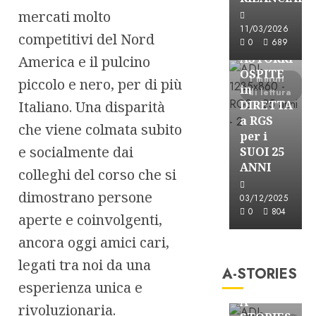
mercati molto
Astorri News
11/03/2026
competitivi del Nord
FREE
0
689
ASTORRI
America e il pulcino
OSPITE
1 minuti
piccolo e nero, per di più
in
di lettura
Italiano. Una disparità
DIRETTA
a RGS
che viene colmata subito
per i
e socialmente dai
SUOI 25
ANNI
colleghi del corso che si
dimostrano persone
03/12/2025
0
804
aperte e coinvolgenti,
ancora oggi amici cari,
A-Stories
legati tra noi da una
Formazione Rad
A-STORIES
FREE
esperienza unica e
A-
rivoluzionaria.