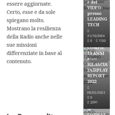
e del
essere aggiornate.
VIDEO
Certo, esse e da sole
presso
LEADING
spiegano molto.
TECH
Mostrano la resilienza
Partnership
della Radio anche nelle
21/10/2024
0
1120
EARONE
sue missioni
COMPIE
differenziate in base al
13 ANNI
2 minuti
e
letti
contenuto.
RILASCIA
l’AIRPLAY
REPORT
2022
08/02/2023
Partnership
0
2591
CONSULTAR
le
FORMAT