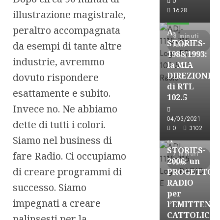
0
Formazione Rad
1628
illustrazione magistrale,
FREE
peraltro accompagnata
A-
8 minuti
STORIES-
da esempi di tante altre
letti
1988/1993:
industrie, avremmo
la MIA
DIREZIONE
dovuto rispondere
di RTL
esattamente e subito.
102.5
A-Stories
Invece no. Ne abbiamo
Formazione Rad
04/03/2021
dette di tutti i colori.
FREE
0
3102
Siamo nel business di
A-
STORIES-
fare Radio. Ci occupiamo
7 minuti
2006: un
letti
di creare programmi di
PROGETTO
RADIO
successo. Siamo
per
impegnati a creare
l’EMITTENZ
CATTOLICA
palinsesti per la
A-Stories