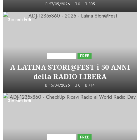
27/05/2026
0
805
3 minuti letti
Astorri News
FREE
A LATINA STORI@FEST i 50 ANNI
della RADIO LIBERA
15/04/2026
0
714
3 minuti letti
Astorri News
FREE