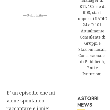
Manager di
RTL 102.5 e di
RDS, start-
— Pubblicità —
upper di RADIO
24 e R 101.
Attualmente
Consulente di
Gruppi e
Stazioni Locali,
Concessionarie
di Pubblicità,
Enti e
—
Istituzioni.
E’ un episodio che mi
ASTORRI
viene spontaneo
NEWS
raccontare e i miei
Astorri News