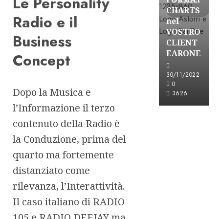
Le Personality
3 minuti
CHARTS
letti
Radio e il
nel
VOSTRO
Business
CLIENT
EARONE
Concept
30/11/2022
0
Dopo la Musica e
3626
l’Informazione il terzo
contenuto della Radio è
la Conduzione, prima del
quarto ma fortemente
distanziato come
rilevanza, l’Interattività.
Il caso italiano di RADIO
105 e RADIO DEEJAY ma