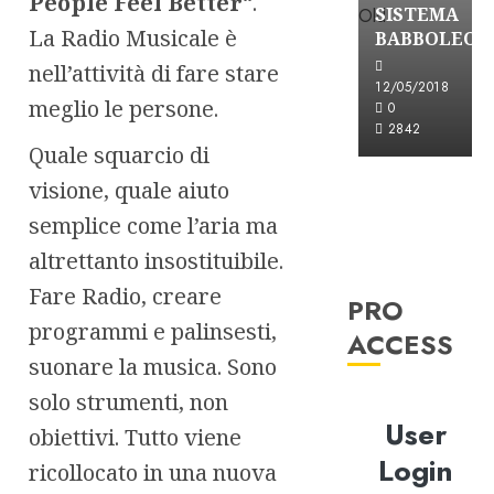
People Feel Better
“.
SISTEMA
La Radio Musicale è
BABBOLEO
nell’attività di fare stare
12/05/2018
meglio le persone.
0
2842
Quale squarcio di
visione, quale aiuto
semplice come l’aria ma
altrettanto insostituibile.
Fare Radio, creare
PRO
programmi e palinsesti,
ACCESS
suonare la musica. Sono
solo strumenti, non
User
obiettivi. Tutto viene
Login
ricollocato in una nuova