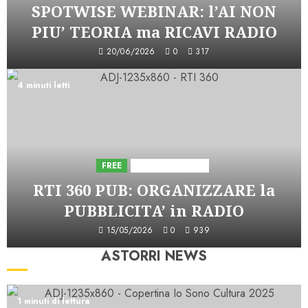
SPOTWISE WEBINAR: l’AI NON
PIU’ TEORIA ma RICAVI RADIO
20/06/2026
0
317
4 minuti letti
FREE
Iniziative Astorri
RTI 360 PUB: ORGANIZZARE la
PUBBLICITA’ in RADIO
15/05/2026
0
939
ASTORRI NEWS
1 minuti di lettura