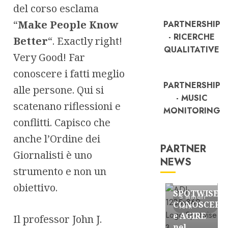
del corso esclama
“
Make People Know
PARTNERSHIP
- RICERCHE
Better
“. Exactly right!
QUALITATIVE
Very Good! Far
conoscere i fatti meglio
PARTNERSHIP
alle persone. Qui si
- MUSIC
scatenano riflessioni e
MONITORING
conflitti. Capisco che
anche l’Ordine dei
PARTNER
Giornalisti è uno
NEWS
FREE
strumento e non un
Partnership
obiettivo.
SPOTWISE:
3 minuti
CONOSCERE
letti
e AGIRE
Il professor John J.
nel