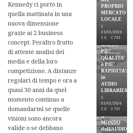
Kennedy ci portò in
PROPRIO
MERCATO
quella mattinata in una
FREE
LOCALE
nuova dimensione
Partnership
Per la
grazie ai 2 business
23/03/2026
PRODUZION
0
733
concept. Peraltro frutto
RADIO,
di attente analisi dei
PIU’
4 minuti
QUALITA’
letti
media e della loro
e PIU’
competizione. A distanze
RAPIDITA’:
le
regolari di tempo e ora a
AUDIO
quasi 30 anni da quel
Partnership
LIBRARIES
VISION
momento continuo a
BROADCAST
03/02/2026
domandarmi se quelle
ESPLORARE
0
731
il
visioni sono ancora
MONDO
2 minuti
valide o se debbano
dell’AUDIO
letti