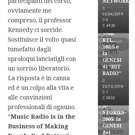
partecipanti del corso,
NETWORK
Formazione Rad
ovviamente me
FREE
03/04/2019
compreso, il professor
A-
0
4930
STORIES-
Kennedy ci sorride.
1988:
Sostituisce il volto quasi
RTL
4 minuti
102.5 e
letti
tumefatto dagli
la
sproloqui lanciatigli con
GENESI
di “HIT
un sorriso liberatorio.
RADIO”
La risposta è in canna
A-Stories
ed è un colpo alla vita e
22/12/2018
Formazione Rad
1
alle convinzioni
FREE
2822
A-
professionali di ognuno.
STORIES-
8 minuti
“
Music Radio is in the
2005: la
letti
Business of Making
GENESI
del