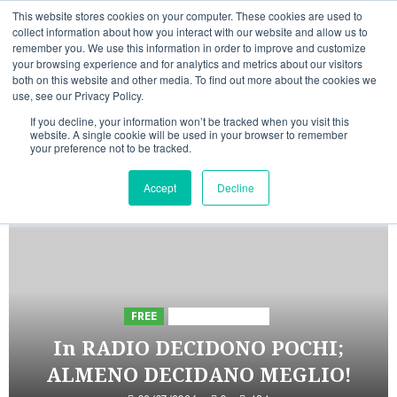
Vai
10/08/2026
07:37:05
This website stores cookies on your computer. These cookies are used to
al
collect information about how you interact with our website and allow us to
Linkedin
Facebook
X
Telegram
Whatsapp
Mastodon
remember you. We use this information in order to improve and customize
contenuto
your browsing experience and for analytics and metrics about our visitors
both on this website and other media. To find out more about the cookies we
use, see our Privacy Policy.
If you decline, your information won’t be tracked when you visit this
website. A single cookie will be used in your browser to remember
your preference not to be tracked.
INIZIATIVE ASTORRI
Accept
Decline
5 minuti letti
FREE
Iniziative Astorri
In RADIO DECIDONO POCHI;
ALMENO DECIDANO MEGLIO!