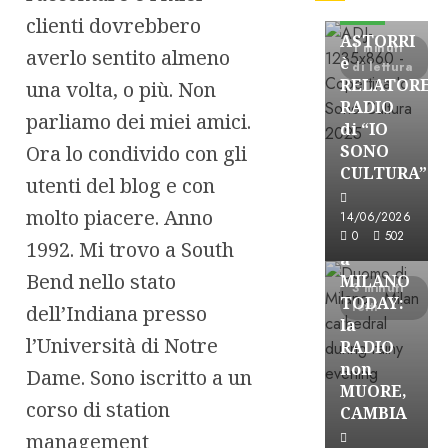
FREE
clienti dovrebbero
ASTORRI
1 minuti
averlo sentito almeno
è
di lettura
RELATORE
una volta, o più. Non
RADIO
parliamo dei miei amici.
di “IO
Ora lo condivido con gli
SONO
CULTURA”
utenti del blog e con
Astorri News
FREE
molto piacere. Anno
14/06/2026
ASTORRI
0
502
1992. Mi trovo a South
a
Bend nello stato
MILANO
3 minuti
TODAY:
letti
dell’Indiana presso
la
l’Università di Notre
RADIO
non
Dame. Sono iscritto a un
MUORE,
corso di station
CAMBIA
management
Astorri News