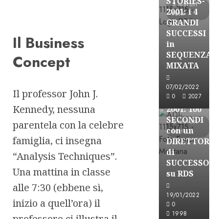
STORIES-
3 minuti
2001: i 4
letti
GRANDI
SUCCESSI
Il Business
in
A-Stories
SEQUENZA
Concept
Formazione Rad
MIXATA
FREE
A-
07/02/2022
Il professor John J.
0
2027
STORIES-
Kennedy, nessuna
2001: 100
SECONDI
3 minuti
parentela con la celebre
con un
letti
famiglia, ci insegna
DIRETTORE
di
“Analysis Techniques”.
SUCCESSO
Una mattina in classe
su RDS
alle 7:30 (ebbene sì,
19/01/2022
inizio a quell’ora) il
0
A-Stories
1998
professore ci illustra il