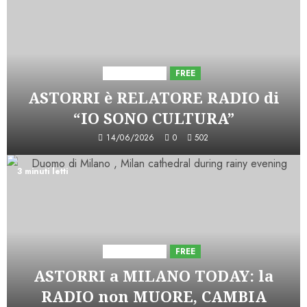
Astorri News
FREE
ASTORRI è RELATORE RADIO di
“IO SONO CULTURA”
14/06/2026
0
502
3 minuti letti
Astorri News
FREE
ASTORRI a MILANO TODAY: la
RADIO non MUORE, CAMBIA