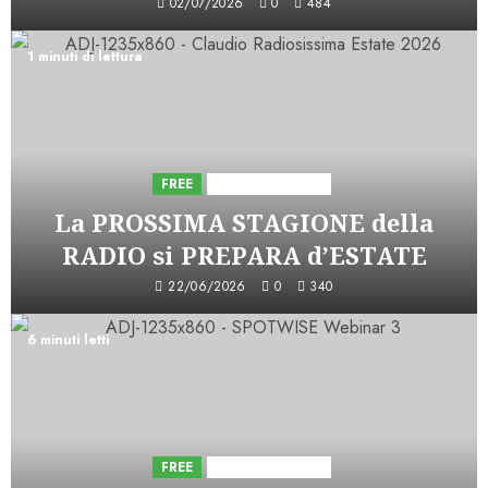
02/07/2026
0
484
1 minuti di lettura
FREE
Iniziative Astorri
La PROSSIMA STAGIONE della
RADIO si PREPARA d’ESTATE
22/06/2026
0
340
6 minuti letti
FREE
Iniziative Astorri