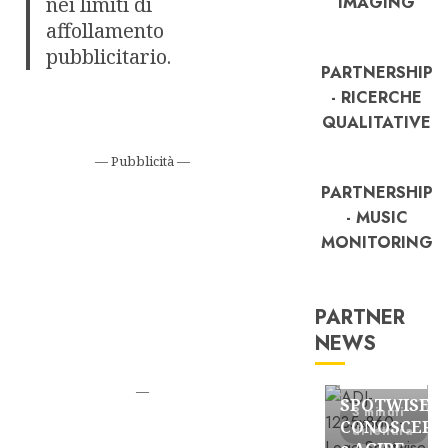
nei limiti di
IMAGING
affollamento
pubblicitario.
PARTNERSHIP
- RICERCHE
QUALITATIVE
— Pubblicità —
PARTNERSHIP
- MUSIC
MONITORING
PARTNER
NEWS
FREE
Partnership
—
SPOTWISE:
3 minuti
CONOSCERE
di lettura