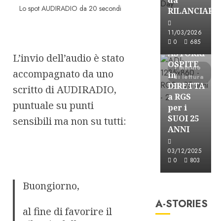
Lo spot AUDIRADIO da 20 secondi
RILANCIARE
Astorri News
11/03/2026
FREE
0
685
ASTORRI
L’invio dell’audio è stato
OSPITE
1 minuto
accompagnato da uno
in
di lettura
DIRETTA
scritto di AUDIRADIO,
a RGS
puntuale su punti
per i
SUOI 25
sensibili ma non su tutti:
ANNI
03/12/2025
0
803
A-Stories
Buongiorno,
Formazione Rad
A-STORIES
FREE
al fine di favorire il
A-