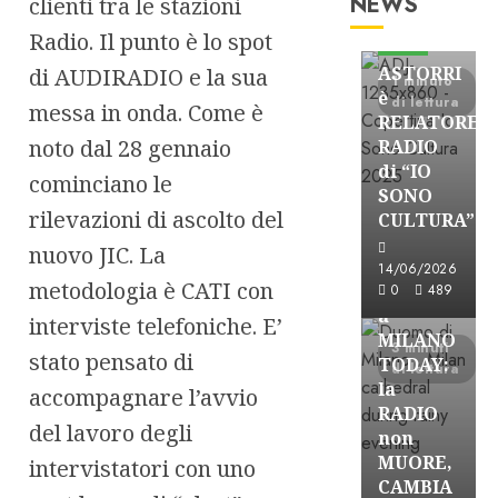
NEWS
clienti tra le stazioni
Astorri News
Radio. Il punto è lo spot
FREE
ASTORRI
di AUDIRADIO e la sua
1 minuto
è
di lettura
messa in onda. Come è
RELATORE
noto dal 28 gennaio
RADIO
di “IO
cominciano le
SONO
rilevazioni di ascolto del
CULTURA”
Astorri News
nuovo JIC. La
FREE
14/06/2026
metodologia è CATI con
ASTORRI
0
489
a
interviste telefoniche. E’
MILANO
3 minuti
stato pensato di
TODAY:
di lettura
la
accompagnare l’avvio
RADIO
del lavoro degli
non
MUORE,
intervistatori con uno
CAMBIA