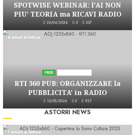
SPOTWISE WEBINAR: l’AI NON
PIU’ TEORIA ma RICAVI RADIO
20/06/2026
0
307
4 minuti di lettura
FREE
Iniziative Astorri
RTI 360 PUB: ORGANIZZARE la
PUBBLICITA’ in RADIO
15/05/2026
0
927
ASTORRI NEWS
1 minuto di lettura