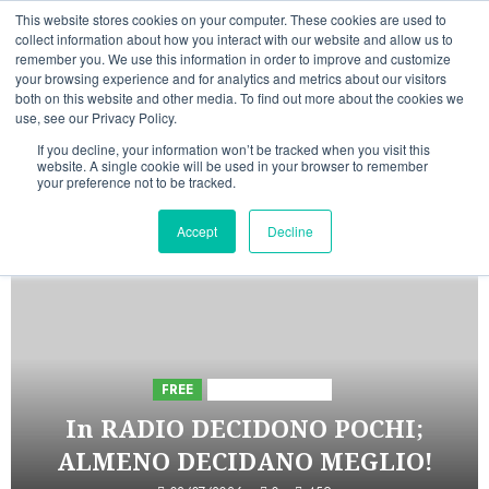
Vai
07/08/2026
07:17:29
This website stores cookies on your computer. These cookies are used to
al
collect information about how you interact with our website and allow us to
Linkedin
Facebook
X
Telegram
Whatsapp
Mastodon
remember you. We use this information in order to improve and customize
contenuto
your browsing experience and for analytics and metrics about our visitors
both on this website and other media. To find out more about the cookies we
use, see our Privacy Policy.
If you decline, your information won’t be tracked when you visit this
website. A single cookie will be used in your browser to remember
your preference not to be tracked.
INIZIATIVE ASTORRI
Accept
Decline
5 minuti di lettura
FREE
Iniziative Astorri
In RADIO DECIDONO POCHI;
ALMENO DECIDANO MEGLIO!