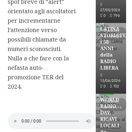
spot breve di “alert”
Astorri News
orientato agli ascoltatori
27/05/2026
FREE
0
796
per incrementarne
A
LATINA
l’attenzione verso
3 minuti
STORI@FES
di lettura
possibili chiamate da
i 50
numeri sconosciuti.
ANNI
della
Nulla a che fare con la
RADIO
nefasta auto-
LIBERA
promozione TER del
15/04/2026
Astorri News
2024.
0
702
FREE
WORLD
3 minuti
RADIO
di lettura
DAY,
RICAVI
LOCALI
da