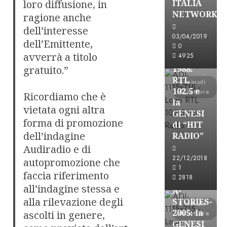
loro diffusione, in
ITALIA
A-Stories
NETWORK
ragione anche
Formazione Rad
dell’interesse
FREE
03/04/2019
dell’Emittente,
A-
0
avverrà a titolo
4925
STORIES-
gratuito.”
1988:
RTL
4 minuti
102.5 e
di lettura
Ricordiamo che è
la
vietata ogni altra
GENESI
forma di promozione
di “HIT
dell’indagine
RADIO”
Audiradio e di
A-Stories
22/12/2018
autopromozione che
Formazione Rad
1
faccia riferimento
FREE
2818
all’indagine stessa e
A-
alla rilevazione degli
STORIES-
8 minuti
2005: la
ascolti in genere,
di lettura
GENESI