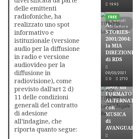
diversificata da parte
A-Stories
1993
delle emittenti
Formazione Rad
radiofoniche, ha
FREE
8 minuti
realizzato uno spot
A-
di lettura
informativo e
STORIES-
2001/2004:
istituzionale (versione
la MIA
audio per la diffusione
A-Stories
DIREZIONE
in radio e versione
Formazione Rad
di RDS
audiovideo per la
FREE
diffusione in
A-
09/05/2021
0
2710
radiovisione), come
STORIES-
2009: un
previsto dall’art 2 d)
FORMATO
5 minuti
11 delle condizioni
ALTERNATI
di lettura
generali del contratto
con
di adesione
MUSICA
all’indagine, che
di
AVANGUARD
riporta quanto segue:
A-Stories