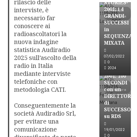
rilascio delle
STORIES-
interviste, è
2001: i 4
3 minuti
GRANDI
di lettura
necessario far
SUCCESSI
conoscere ai
in
radioascoltatori la
SEQUENZA
A-Stories
nuova indagine
MIXATA
Formazione Rad
statistica Audiradio
FREE
2025 sull’ascolto della
07/02/2022
A-
0
radio in Italia
2024
STORIES-
mediante interviste
2001: 100
telefoniche con
SECONDI
3 minuti
metodologia CATI.
con un
di lettura
DIRETTORE
di
Conseguentemente la
SUCCESSO
società Audiradio Srl,
su RDS
per evitare una
comunicazione
19/01/2022
0