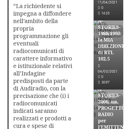
11/04/2021
“La richiedente si
Formazione Rad
0
impegna a diffondere
FREE
1625
nell’ambito della
A-
STORIES-
propria
8 minuti
1988/1993:
di lettura
programmazione gli
la MIA
eventuali
DIREZIONE
radiocomunicati di
di RTL
carattere informativo
102.5
e istituzionale relativi
A-Stories
04/03/2021
all’Indagine
Formazione Rad
0
predisposti da parte
FREE
3097
di Audiradio, con la
A-
precisazione che (i) i
STORIES-
7 minuti
2006: un
radiocomunicati
di lettura
PROGETTO
indicati saranno
RADIO
realizzati e prodotti a
per
cura e spese di
l’EMITTENZ