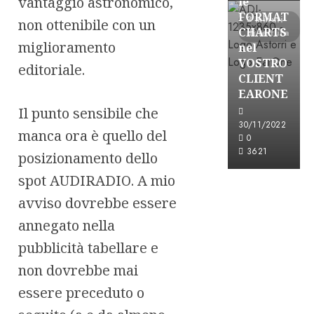
vantaggio astronomico,
le
FORMAT
3 minuti
non ottenibile con un
CHARTS
di lettura
miglioramento
nel
VOSTRO
editoriale.
CLIENT
EARONE
Il punto sensibile che
30/11/2022
manca ora è quello del
0
3621
posizionamento dello
spot AUDIRADIO. A mio
avviso dovrebbe essere
annegato nella
pubblicità tabellare e
non dovrebbe mai
essere preceduto o