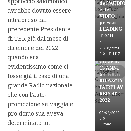
approccio salomonico
dell’AUDIO
di lettura
e del
avrebbe dovuto essere
VIDEO
intrapreso dal
presso
precedente Presidente
LEADING
TECH
di TER già dal mese di
dicembre del 2022
Partnership
21/10/2024
0
1117
EARONE
quando era
COMPIE
evidentissimo come ci
13 ANNI
2 minuti
e
di lettura
fosse già il caso di una
RILASCIA
grande Radio nazionale
l’AIRPLAY
REPORT
che con l’auto-
2022
promozione selvaggia e
pro domo sua aveva
08/02/2023
Partnership
0
determinato un
2586
CONSULTAR