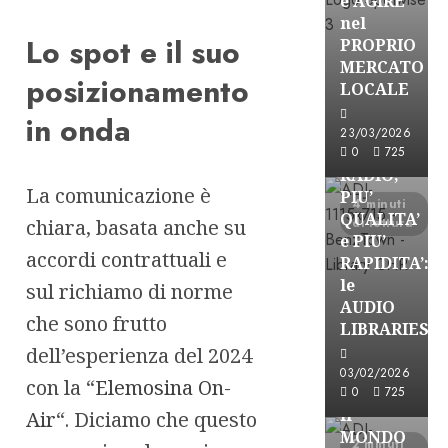
e AGIRE
nel
Lo spot e il suo
PROPRIO
MERCATO
posizionamento
FREE
LOCALE
Partnership
in onda
Per la
23/03/2026
PRODUZION
0
725
RADIO,
La comunicazione è
PIU’
4 minuti
QUALITA’
di lettura
chiara, basata anche su
e PIU’
accordi contrattuali e
RAPIDITA’:
le
sul richiamo di norme
AUDIO
che sono frutto
Partnership
LIBRARIES
VISION
dell’esperienza del 2024
BROADCAST
03/02/2026
con la “
Elemosina On-
ESPLORARE
0
725
il
Air
“. Diciamo che questo
MONDO
2 minuti