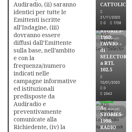
A-Stories
Audiradio, (ii) saranno
CATTOLICA
Formazione Rad
identici per tutte le
FREE
21/11/2020
Emittenti iscritte
0
1758
A-
all’Indagine, (iii)
STORIES-
dovranno essere
1989:
6 minuti
diffusi dall’Emittente
l’AVVIO
di lettura
sulla base, nell’ambito
di
SELECTOR
e con la
a RTL
frequenza/numero
102.5
indicati nelle
campagne informative
10/01/2020
A-Stories
ed istituzionali
0
Formazione Rad
2543
predisposte da
FREE
Audiradio e
A-
4 minuti
preventivamente
STORIES-
di lettura
comunicate alla
1998:
Richiedente, (iv) la
RADIO