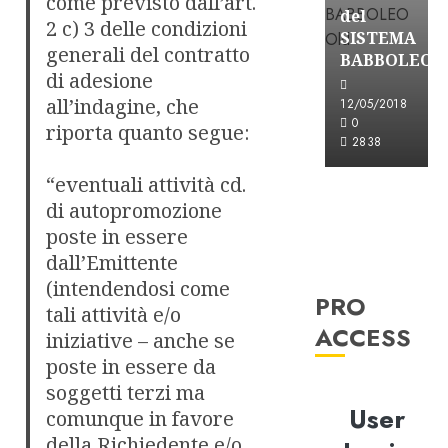
come previsto dall’art.
del
2 c) 3 delle condizioni
SISTEMA
generali del contratto
BABBOLEO
di adesione
all’indagine, che
12/05/2018
0
riporta quanto segue:
2838
“eventuali attività cd.
di autopromozione
poste in essere
dall’Emittente
(intendendosi come
PRO
tali attività e/o
ACCESS
iniziative – anche se
poste in essere da
soggetti terzi ma
User
comunque in favore
della Richiedente e/o