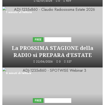
02/07/2026
0
459
1 minuto di lettura
FREE
Iniziative Astorri
La PROSSIMA STAGIONE della
RADIO si PREPARA d’ESTATE
22/06/2026
0
327
6 minuti di lettura
FREE
Iniziative Astorri