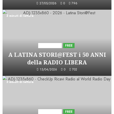
27/05/2026
0
796
3 minuti di lettura
Astorri News
FREE
A LATINA STORI@FEST i 50 ANNI
della RADIO LIBERA
15/04/2026
0
702
3 minuti di lettura
Astorri News
FREE