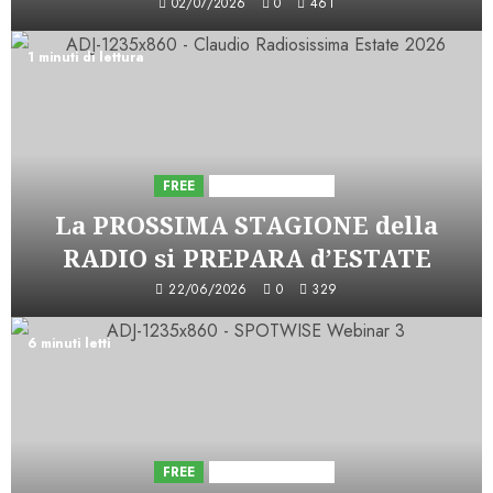
02/07/2026
0
461
1 minuti di lettura
FREE
Iniziative Astorri
La PROSSIMA STAGIONE della
RADIO si PREPARA d’ESTATE
22/06/2026
0
329
6 minuti letti
FREE
Iniziative Astorri