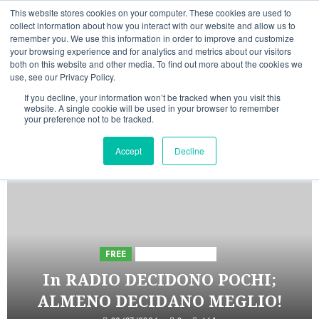
Vai
07/08/2026
This website stores cookies on your computer. These cookies are used to
al
collect information about how you interact with our website and allow us to
Linkedin
Facebook
X
Telegram
Whatsapp
Mastodon
remember you. We use this information in order to improve and customize
contenuto
your browsing experience and for analytics and metrics about our visitors
both on this website and other media. To find out more about the cookies we
use, see our Privacy Policy.
If you decline, your information won’t be tracked when you visit this
website. A single cookie will be used in your browser to remember
your preference not to be tracked.
INIZIATIVE ASTORRI
Accept
Decline
5 minuti letti
FREE
Iniziative Astorri
In RADIO DECIDONO POCHI;
ALMENO DECIDANO MEGLIO!