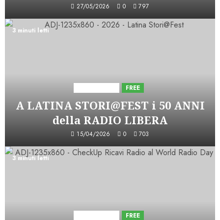
27/05/2026
0
797
3 minuti letti
Astorri News
FREE
A LATINA STORI@FEST i 50 ANNI
della RADIO LIBERA
15/04/2026
0
703
3 minuti letti
Astorri News
FREE