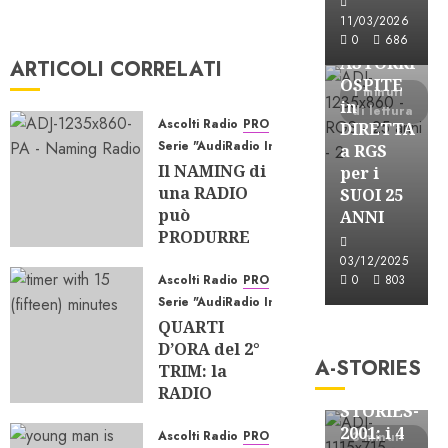
Astorri News
11/03/2026
FREE
0
686
ASTORRI
ARTICOLI CORRELATI
OSPITE
1 minuti
in
di lettura
Ascolti Radio
PRO
DIRETTA
Serie "AudiRadio Insights"
a RGS
Il NAMING di
per i
una RADIO
SUOI 25
può
ANNI
PRODURRE
ASCOLTO?
03/12/2025
Ascolti Radio
PRO
0
803
07/08/2026
Serie "AudiRadio Insights"
0
22
A-Stories
QUARTI
Formazione Rad
D’ORA del 2°
A-STORIES
FREE
TRIM: la
A-
RADIO
STORIES-
TIENE, gli
2001: i 4
EQUILIBRI
Ascolti Radio
PRO
3 minuti