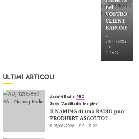
CHARTS
letti
nel
VOSTRO
CLIENT
EARONE
30/11/2022
0
3622
ULTIMI ARTICOLI
Ascolti Radio
PRO
Serie "AudiRadio Insights"
Il NAMING di una RADIO può
PRODURRE ASCOLTO?
07/08/2026
0
22