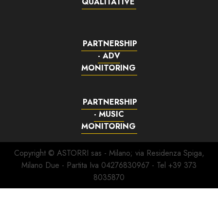
QUALITATIVE
PARTNERSHIP
- ADV
MONITORING
PARTNERSHIP
- MUSIC
MONITORING
Copyright © ASTORRI sas - Milano; via Residenza Spiga,
Milano Due - Partita Iva 04276830967 - Tel +39 373
8035870