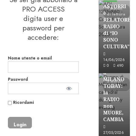
ASTORRI
PRO ACCESS
1 minuti
è
di lettura
digita user e
RELATORE
password per
RADIO
di “IO
accedere:
SONO
CULTURA”
Astorri News
Nome utente o email
FREE
14/06/2026
ASTORRI
0
490
a
MILANO
Password
3 minuti
TODAY:
letti
la
RADIO
Ricordami
non
MUORE,
CAMBIA
Astorri News
27/05/2026