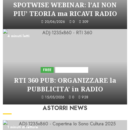
SPOTWISE WEBINAR: l’AI NON
PIU’ TEORIA ma RICAVI RADIO
20/06/2026
0
309
4 minuti letti
FREE
Iniziative Astorri
RTI 360 PUB: ORGANIZZARE la
PUBBLICITA’ in RADIO
15/05/2026
0
928
ASTORRI NEWS
1 minuti di lettura