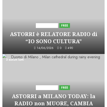
Astorri News
FREE
ASTORRI è RELATORE RADIO di
“IO SONO CULTURA”
14/06/2026
0
490
3 minuti letti
Astorri News
FREE
ASTORRI a MILANO TODAY: la
RADIO non MUORE, CAMBIA