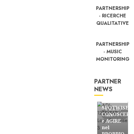
PARTNERSHIP
- RICERCHE
QUALITATIVE
PARTNERSHIP
- MUSIC
MONITORING
PARTNER
NEWS
FREE
Partnership
SPOTWISE:
3 minuti
CONOSCERE
letti
e AGIRE
nel
PROPRIO