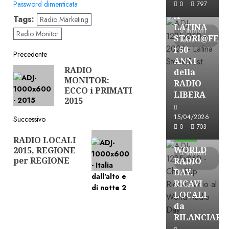
FREE
Password dimenticata
0
797
A
Tags:
Radio Marketing
LATINA
3 minuti
Radio Monitor
STORI@FES
letti
i 50
Navigazione
Precedente
ANNI
RADIO
Articolo
della
articolo
MONITOR:
precedente:
RADIO
ECCO i PRIMATI
LIBERA
2015
15/04/2026
Successivo
Astorri News
0
703
Articolo
FREE
RADIO LOCALI
successivo:
WORLD
2015, REGIONE
3 minuti
per REGIONE
RADIO
letti
DAY,
RICAVI
LOCALI
da
RILANCIARE