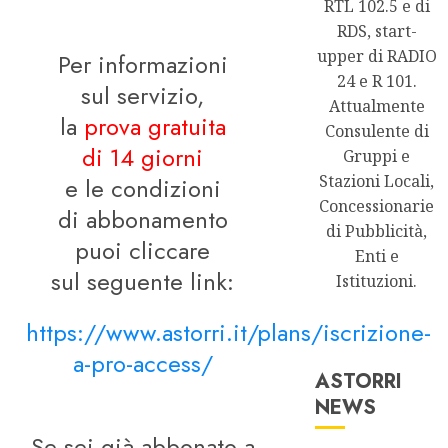
RTL 102.5 e di
RDS, start-
upper di RADIO
Per informazioni
24 e R 101.
sul servizio,
Attualmente
la
prova gratuita
Consulente di
di 14 giorni
Gruppi e
Stazioni Locali,
e le condizioni
Concessionarie
di abbonamento
di Pubblicità,
puoi cliccare
Enti e
sul seguente link:
Istituzioni.
https://www.astorri.it/plans/iscrizione-
a-pro-access/
ASTORRI
NEWS
Astorri News
Se sei già abbonato a
FREE