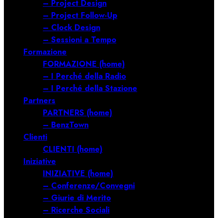
– Project Design
– Project Follow-Up
– Clock Design
– Sessioni a Tempo
Formazione
FORMAZIONE (home)
– I Perché della Radio
– I Perché della Stazione
Partners
PARTNERS (home)
– BenzTown
Clienti
CLIENTI (home)
Iniziative
INIZIATIVE (home)
– Conferenze/Convegni
– Giurie di Merito
– Ricerche Sociali