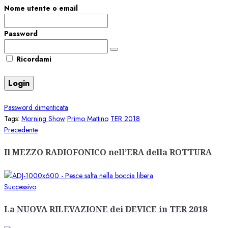
Nome utente o email
Password
Ricordami
Password dimenticata
Tags:
Morning Show
Primo Mattino
TER 2018
Navigazione
Articolo
Precedente
precedente:
articolo
Il MEZZO RADIOFONICO nell’ERA della ROTTURA
Articolo
Successivo
successivo:
La NUOVA RILEVAZIONE dei DEVICE in TER 2018