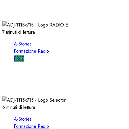
RTL 102.5
04/03/2021
0
3094
7 minuti di lettura
A-Stories
Formazione Radio
FREE
A-STORIES-2006: un PROGETTO RADIO per
l’EMITTENZA CATTOLICA
21/11/2020
0
1752
6 minuti di lettura
A-Stories
Formazione Radio