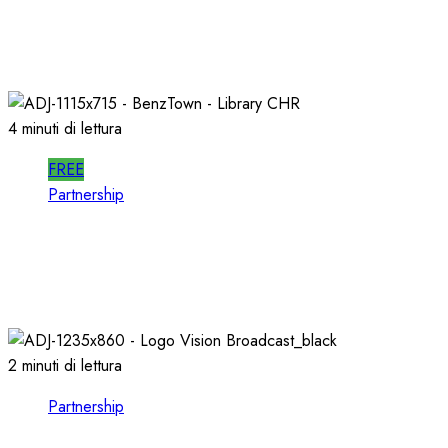
SPOTWISE: CONOSCERE e AGIRE nel
PROPRIO MERCATO LOCALE
23/03/2026
0
723
4 minuti di lettura
FREE
Partnership
Per la PRODUZIONE RADIO, PIU’ QUALITA’ e
PIU’ RAPIDITA’: le AUDIO LIBRARIES
03/02/2026
0
721
2 minuti di lettura
Partnership