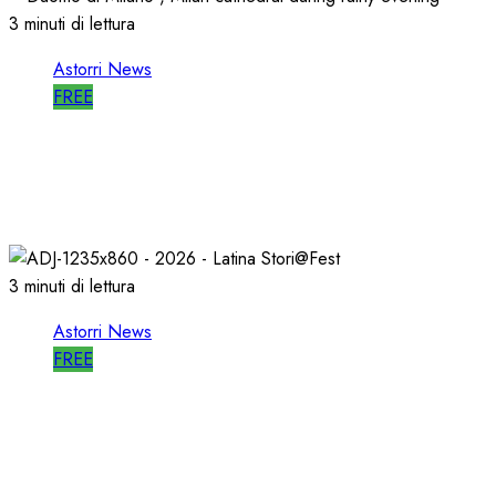
3 minuti di lettura
Astorri News
FREE
ASTORRI a MILANO TODAY: la RADIO non
MUORE, CAMBIA
27/05/2026
0
790
3 minuti di lettura
Astorri News
FREE
A LATINA STORI@FEST i 50 ANNI della
RADIO LIBERA
15/04/2026
0
695