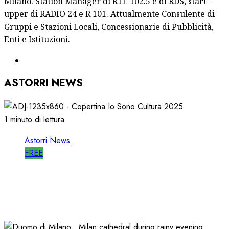
Milano. Station Manager di RTL 102.5 e di RDS, start-
upper di RADIO 24 e R 101. Attualmente Consulente di
Gruppi e Stazioni Locali, Concessionarie di Pubblicità,
Enti e Istituzioni.
ASTORRI NEWS
1 minuto di lettura
Astorri News
FREE
ASTORRI è RELATORE RADIO di “IO SONO
CULTURA”
14/06/2026
0
482