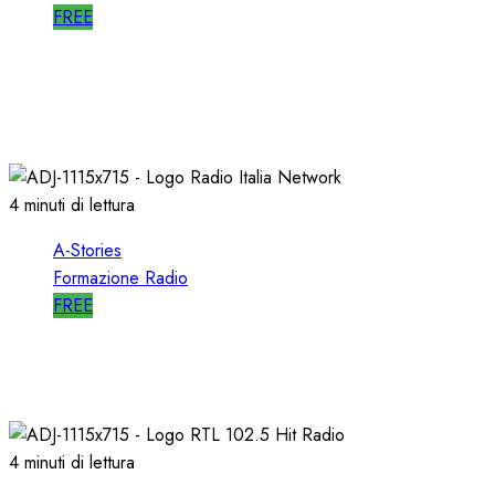
FREE
A-STORIES-1989: l’AVVIO di SELECTOR a RTL
102.5
10/01/2020
0
2540
4 minuti di lettura
A-Stories
Formazione Radio
FREE
A-STORIES-1998: RADIO ITALIA NETWORK
03/04/2019
0
4923
4 minuti di lettura