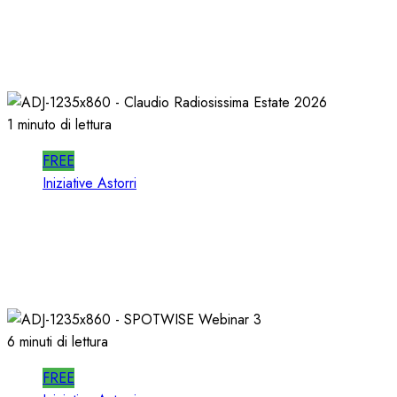
In RADIO DECIDONO POCHI; ALMENO
DECIDANO MEGLIO!
02/07/2026
0
447
1 minuto di lettura
FREE
Iniziative Astorri
La PROSSIMA STAGIONE della RADIO si
PREPARA d’ESTATE
22/06/2026
0
321
6 minuti di lettura
FREE