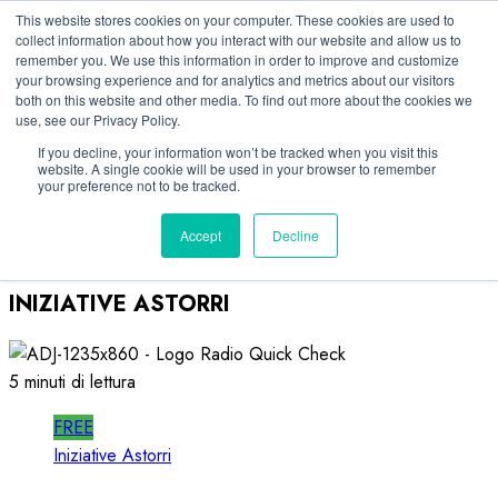
Vai
06/08/2026
This website stores cookies on your computer. These cookies are used to
collect information about how you interact with our website and allow us to
al
remember you. We use this information in order to improve and customize
Linkedin
contenuto
your browsing experience and for analytics and metrics about our visitors
Facebook
both on this website and other media. To find out more about the cookies we
use, see our Privacy Policy.
X
Telegram
If you decline, your information won’t be tracked when you visit this
website. A single cookie will be used in your browser to remember
Whatsapp
your preference not to be tracked.
Mastodon
Accept
Decline
INIZIATIVE ASTORRI
5 minuti di lettura
FREE
Iniziative Astorri