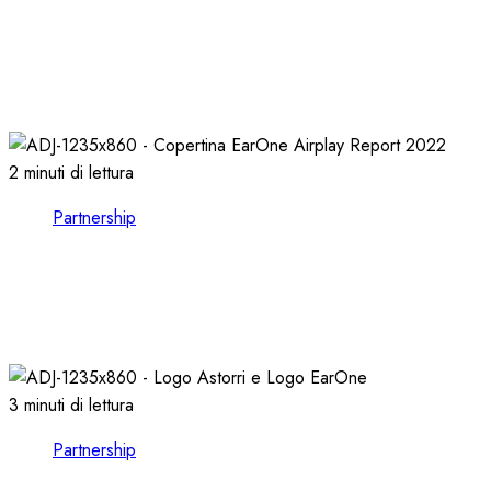
VISION BROADCAST, ESPLORARE il MONDO
dell’AUDIO e del VIDEO presso LEADING
TECH
21/10/2024
0
1116
2 minuti di lettura
Partnership
EARONE COMPIE 13 ANNI e RILASCIA
l’AIRPLAY REPORT 2022
08/02/2023
0
2586
3 minuti di lettura
Partnership