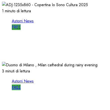
1 minuto di lettura
Astorri News
FREE
ASTORRI è RELATORE RADIO di “IO
SONO CULTURA”
14/06/2026
0
482
3 minuti di lettura
Astorri News
FREE
ASTORRI a MILANO TODAY: la RADIO
non MUORE, CAMBIA