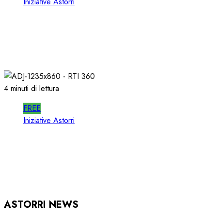
Iniziative Astorri
SPOTWISE WEBINAR: l’AI NON PIU’
TEORIA ma RICAVI RADIO
20/06/2026
0
304
4 minuti di lettura
FREE
Iniziative Astorri
RTI 360 PUB: ORGANIZZARE la
PUBBLICITA’ in RADIO
15/05/2026
0
920
ASTORRI NEWS