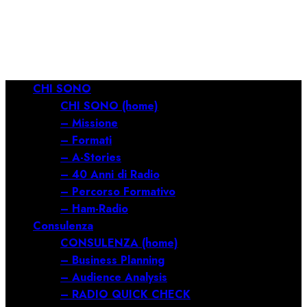
RILANCIARE
11/03/2026
0
682
Menu
CHI SONO
principale
CHI SONO (home)
– Missione
– Formati
– A-Stories
– 40 Anni di Radio
– Percorso Formativo
– Ham-Radio
Consulenza
CONSULENZA (home)
– Business Planning
– Audience Analysis
– RADIO QUICK CHECK