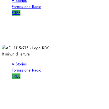
A-Stories
Formazione Radio
FREE
A-STORIES-2001: 100 SECONDI con un
DIRETTORE di SUCCESSO su RDS
19/01/2022
0
1991
8 minuti di lettura
A-Stories
Formazione Radio
FREE
A-STORIES-2001/2004: la MIA DIREZIONE di
RDS
09/05/2021
0
2708