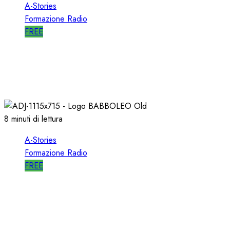
A-Stories
Formazione Radio
FREE
A-STORIES-1988: RTL 102.5 e la GENESI di
“HIT RADIO”
22/12/2018
1
2817
8 minuti di lettura
A-Stories
Formazione Radio
FREE
A-STORIES-2005: la GENESI del SISTEMA
BABBOLEO
12/05/2018
0
2835