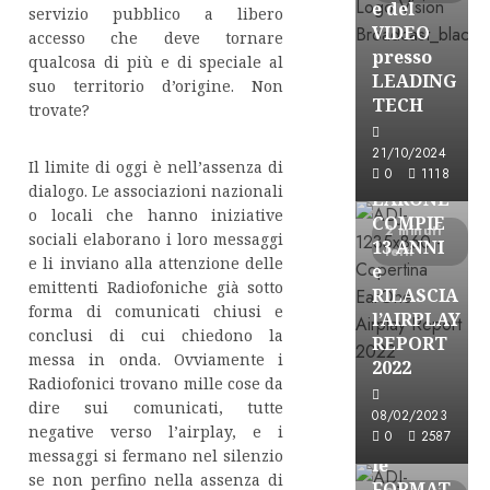
e del
servizio pubblico a libero
VIDEO
accesso che deve tornare
presso
qualcosa di più e di speciale al
LEADING
suo territorio d’origine. Non
TECH
trovate?
21/10/2024
Il limite di oggi è nell’assenza di
Partnership
0
1118
dialogo. Le associazioni nazionali
EARONE
o locali che hanno iniziative
COMPIE
2 minuti
sociali elaborano i loro messaggi
13 ANNI
letti
e li inviano alla attenzione delle
e
emittenti Radiofoniche già sotto
RILASCIA
forma di comunicati chiusi e
l’AIRPLAY
conclusi di cui chiedono la
REPORT
messa in onda. Ovviamente i
2022
Radiofonici trovano mille cose da
dire sui comunicati, tutte
Partnership
08/02/2023
negative verso l’airplay, e i
0
2587
CONSULTAR
messaggi si fermano nel silenzio
le
se non perfino nella assenza di
FORMAT