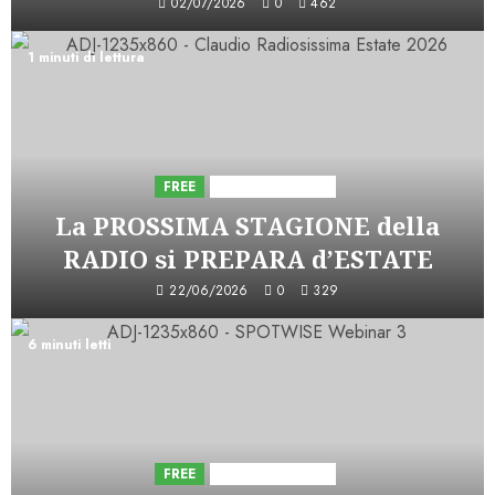
02/07/2026
0
462
1 minuti di lettura
FREE
Iniziative Astorri
La PROSSIMA STAGIONE della
RADIO si PREPARA d’ESTATE
22/06/2026
0
329
6 minuti letti
FREE
Iniziative Astorri