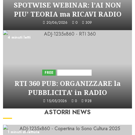
SPOTWISE WEBINAR: l’AI NON
PIU’ TEORIA ma RICAVI RADIO
20/06/2026
0
309
4 minuti letti
FREE
Iniziative Astorri
RTI 360 PUB: ORGANIZZARE la
PUBBLICITA’ in RADIO
15/05/2026
0
928
ASTORRI NEWS
1 minuti di lettura