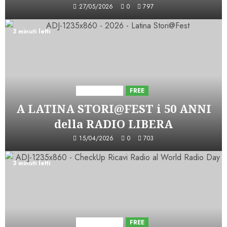
27/05/2026
0
797
3 minuti letti
Astorri News
FREE
A LATINA STORI@FEST i 50 ANNI
della RADIO LIBERA
15/04/2026
0
703
3 minuti letti
Astorri News
FREE