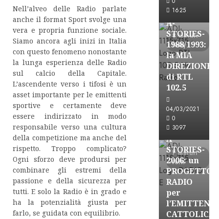
0
Nell’alveo delle Radio parlate
FREE
1625
anche il format Sport svolge una
A-
vera e propria funzione sociale.
STORIES-
8 minuti
Siamo ancora agli inizi in Italia
1988/1993:
letti
con questo fenomeno nonostante
la MIA
la lunga esperienza delle Radio
DIREZIONE
sul calcio della Capitale.
di RTL
L’ascendente verso i tifosi è un
102.5
asset importante per le emittenti
A-Stories
sportive e certamente deve
04/03/2021
Formazione Rad
essere indirizzato in modo
0
FREE
responsabile verso una cultura
3097
della competizione ma anche del
A-
rispetto. Troppo complicato?
STORIES-
7 minuti
Ogni sforzo deve prodursi per
2006: un
letti
combinare gli estremi della
PROGETTO
passione e della sicurezza per
RADIO
tutti. E solo la Radio è in grado e
per
ha la potenzialità giusta per
l’EMITTENZ
A-Stories
farlo, se guidata con equilibrio.
CATTOLICA