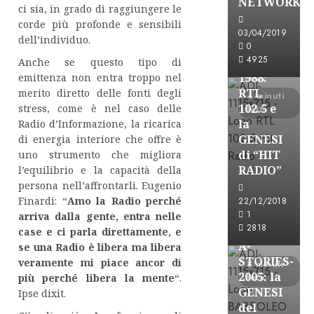
NETWORK
ci sia, in grado di raggiungere le
Formazione Rad
corde più profonde e sensibili
FREE
03/04/2019
dell’individuo.
A-
0
4925
STORIES-
Anche se questo tipo di
1988:
emittenza non entra troppo nel
RTL
merito diretto delle fonti degli
4 minuti
102.5 e
stress, come è nel caso delle
letti
la
Radio d’Informazione, la ricarica
GENESI
di energia interiore che offre è
di “HIT
uno strumento che migliora
RADIO”
l’equilibrio e la capacità della
persona nell’affrontarli. Eugenio
A-Stories
Finardi: “
Amo la Radio perché
22/12/2018
Formazione Rad
1
arriva dalla gente, entra nelle
FREE
2818
case e ci parla direttamente, e
A-
se una Radio è libera ma libera
STORIES-
veramente mi piace ancor di
8 minuti
2005: la
letti
più perché libera la mente
“.
GENESI
Ipse dixit.
del