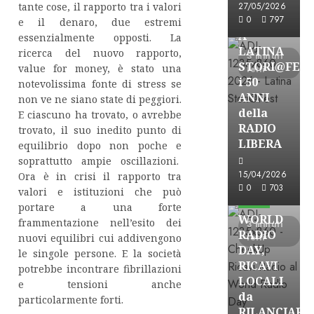
tante cose, il rapporto tra i valori
27/05/2026
FREE
0
797
e il denaro, due estremi
A
essenzialmente opposti. La
LATINA
ricerca del nuovo rapporto,
3 minuti
STORI@FES
value for money, è stato una
letti
i 50
notevolissima fonte di stress se
ANNI
non ve ne siano state di peggiori.
della
E ciascuno ha trovato, o avrebbe
RADIO
trovato, il suo inedito punto di
LIBERA
equilibrio dopo non poche e
soprattutto ampie oscillazioni.
15/04/2026
Ora è in crisi il rapporto tra
Astorri News
0
703
valori e istituzioni che può
FREE
portare a una forte
WORLD
frammentazione nell’esito dei
3 minuti
RADIO
nuovi equilibri cui addivengono
letti
DAY,
le singole persone. E la società
RICAVI
potrebbe incontrare fibrillazioni
LOCALI
e tensioni anche
da
particolarmente forti.
RILANCIARE