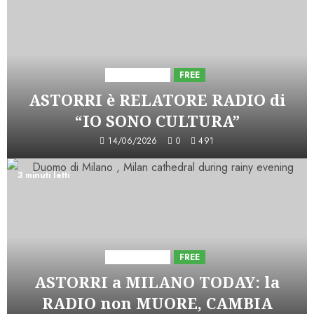
Astorri News
FREE
ASTORRI è RELATORE RADIO di
“IO SONO CULTURA”
14/06/2026
0
491
3 minuti letti
Astorri News
FREE
ASTORRI a MILANO TODAY: la
RADIO non MUORE, CAMBIA