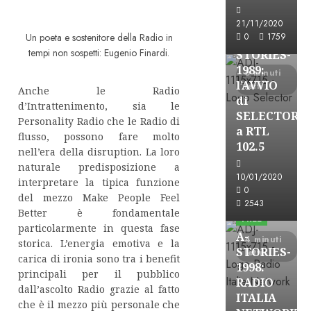
Formazione Rad
FREE
21/11/2020
Un poeta e sostenitore della Radio in
0
1759
A-
tempi non sospetti: Eugenio Finardi.
STORIES-
1989:
6 minuti
l’AVVIO
letti
Anche le Radio
di
d’Intrattenimento, sia le
SELECTOR
Personality Radio che le Radio di
a RTL
flusso, possono fare molto
102.5
nell’era della disruption. La loro
naturale predisposizione a
10/01/2020
interpretare la tipica funzione
A-Stories
0
del mezzo Make People Feel
Formazione Rad
2543
Better è fondamentale
FREE
particolarmente in questa fase
A-
4 minuti
storica. L’energia emotiva e la
STORIES-
letti
carica di ironia sono tra i benefit
1998:
principali per il pubblico
RADIO
dall’ascolto Radio grazie al fatto
ITALIA
che è il mezzo più personale che
A-Stories