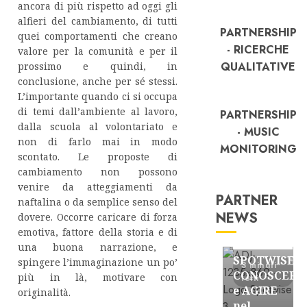
ancora di più rispetto ad oggi gli
alfieri del cambiamento, di tutti
PARTNERSHIP
quei comportamenti che creano
- RICERCHE
valore per la comunità e per il
QUALITATIVE
prossimo e quindi, in
conclusione, anche per sé stessi.
L’importante quando ci si occupa
di temi dall’ambiente al lavoro,
PARTNERSHIP
dalla scuola al volontariato e
- MUSIC
non di farlo mai in modo
MONITORING
scontato. Le proposte di
cambiamento non possono
venire da atteggiamenti da
PARTNER
naftalina o da semplice senso del
NEWS
dovere. Occorre caricare di forza
FREE
emotiva, fattore della storia e di
Partnership
una buona narrazione, e
SPOTWISE:
spingere l’immaginazione un po’
3 minuti
CONOSCERE
più in là, motivare con
letti
e AGIRE
originalità.
nel