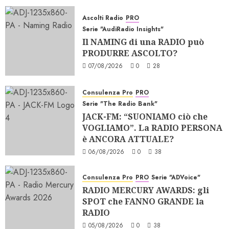
12/02/2026
Ascolti Radio
PRO
0
645
Serie "AudiRadio Insights"
Il NAMING di una RADIO può
PRODURRE ASCOLTO?
07/08/2026
0
28
Consulenza Pro
PRO
Serie "The Radio Bank"
JACK-FM: “SUONIAMO ciò che
VOGLIAMO”. La RADIO PERSONA
è ANCORA ATTUALE?
06/08/2026
0
38
Consulenza Pro
PRO
Serie "ADVoice"
RADIO MERCURY AWARDS: gli
SPOT che FANNO GRANDE la
RADIO
05/08/2026
0
38