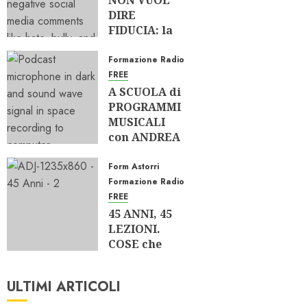
NON VUOL
DIRE
FIDUCIA: la
RADIO
OLTRE i
Formazione Radio
SOCIAL
FREE
A SCUOLA di
01/04/2026
PROGRAMMI
0
610
MUSICALI
con ANDREA
MUNARI di
RMC
Form Astorri
Formazione Radio
27/03/2026
FREE
0
727
45 ANNI, 45
LEZIONI.
COSE che
RIFAREI e
COSE che
ULTIMI ARTICOLI
NON RIFAREI
MAI, 1 di 2