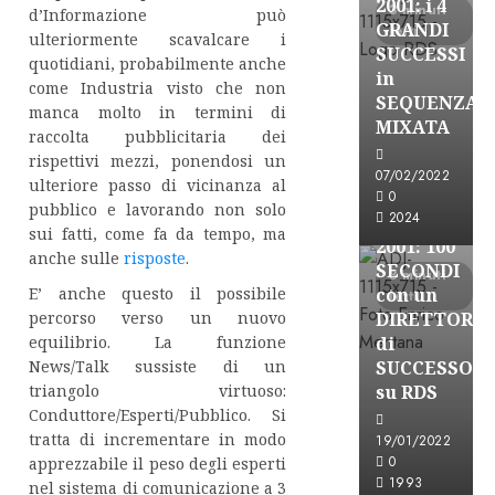
2001: i 4
3 minuti
d’Informazione può
GRANDI
letti
ulteriormente scavalcare i
SUCCESSI
quotidiani, probabilmente anche
in
come Industria visto che non
SEQUENZA
manca molto in termini di
A-Stories
MIXATA
raccolta pubblicitaria dei
Formazione Rad
rispettivi mezzi, ponendosi un
FREE
07/02/2022
ulteriore passo di vicinanza al
A-
0
pubblico e lavorando non solo
2024
STORIES-
sui fatti, come fa da tempo, ma
2001: 100
anche sulle
risposte
.
SECONDI
3 minuti
con un
E’ anche questo il possibile
letti
DIRETTORE
percorso verso un nuovo
di
equilibrio. La funzione
SUCCESSO
News/Talk sussiste di un
su RDS
triangolo virtuoso:
Conduttore/Esperti/Pubblico. Si
tratta di incrementare in modo
19/01/2022
0
apprezzabile il peso degli esperti
A-Stories
1993
nel sistema di comunicazione a 3