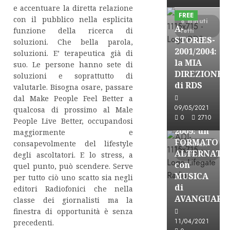
Formazione Rad
e accentuare la diretta relazione
FREE
con il pubblico nella esplicita
8 minuti
A-
funzione della ricerca di
letti
STORIES-
soluzioni. Che bella parola,
2001/2004:
soluzioni. E’ terapeutica già di
la MIA
suo. Le persone hanno sete di
A-Stories
DIREZIONE
soluzioni e soprattutto di
Formazione Rad
di RDS
valutarle. Bisogna osare, passare
FREE
dal Make People Feel Better a
A-
09/05/2021
qualcosa di prossimo al Male
0
2710
STORIES-
People Live Better, occupandosi
2009: un
maggiormente e
FORMATO
consapevolmente del lifestyle
5 minuti
ALTERNATI
letti
degli ascoltatori. E lo stress, a
con
quel punto, può scendere. Serve
MUSICA
per tutto ciò uno scatto sia negli
di
editori Radiofonici che nella
AVANGUARD
classe dei giornalisti ma la
finestra di opportunità è senza
A-Stories
11/04/2021
precedenti.
Formazione Rad