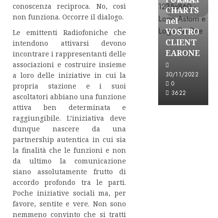
3 minuti
conoscenza reciproca. No, così
CHARTS
letti
non funziona. Occorre il dialogo.
nel
VOSTRO
Le emittenti Radiofoniche che
CLIENT
intendono attivarsi devono
EARONE
incontrare i rappresentanti delle
associazioni e costruire insieme
30/11/2022
a loro delle iniziative in cui la
0
propria stazione e i suoi
3622
ascoltatori abbiano una funzione
attiva ben determinata e
raggiungibile. L’iniziativa deve
dunque nascere da una
partnership autentica in cui sia
la finalità che le funzioni e non
da ultimo la comunicazione
siano assolutamente frutto di
accordo profondo tra le parti.
Poche iniziative sociali ma, per
favore, sentite e vere. Non sono
nemmeno convinto che si tratti