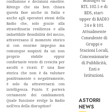
Manager di
confusione e decisioni emotive.
RTL 102.5 e di
Ritengo che sia ben chiara
questa fase anche in Italia e
RDS, start-
anche agli operatori stessi della
upper di RADIO
Radio che, solo grazie alla
24 e R 101.
straordinaria resilienza e alla
Attualmente
imbattibile flessibilità del mezzo,
Consulente di
attraversano il momento storico
Gruppi e
sì con enorme impegno ma
Stazioni Locali,
comunque sospinti da un non
Concessionarie
proprio stabile eppur
confortante vento di crescita per
di Pubblicità,
ascolti e ricavi. E’ una fase
Enti e
storica che non è da valutare
Istituzioni.
positivamente o negativamente,
è solo da attraversarsi con
intelligenza. Punto. E porterà
certamente dei cambiamenti.
ASTORRI
Quale funzione svolge la Radio
NEWS
nell’era della disruption?
Astorri News