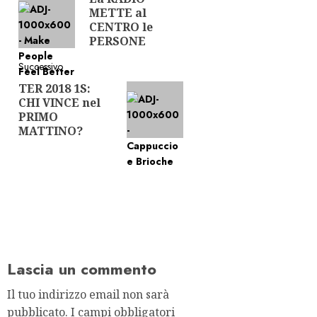
articolo
METTE al
precedente:
CENTRO le
PERSONE
Successivo
TER 2018 1S:
Articolo
CHI VINCE nel
successivo:
PRIMO
MATTINO?
Lascia un commento
Il tuo indirizzo email non sarà
pubblicato.
I campi obbligatori