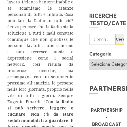
lavoro. L’elenco è interminabile e
se sommiamo le istanze
personali di tutti è infinito. Cosa
RICERCHE
può fare la Radio in tutto ciò?
TESTO/CATE
Senza pensare che la Radio sia la
soluzione a tutti i mali constato
Ricerca
comunque che non ipnotizza le
per:
persone davanti a uno schermo
e non accresce ansia e
Categorie
depressione come i social
network, così risulta da
numerose ricerche, ma
accompagna con un sentimento
prossimo all’amicizia le persone
PARTNERS
nella loro giornata, proprio nella
vita di tutti i giorni. Sempre
Eugenio Finardi: “
Con la Radio
si può scrivere, leggere o
PARTNERSHIP
cucinare. Non c’è da stare
-
seduti immobili lì a guardare. E
BROADCAST
forse proprio questo me la