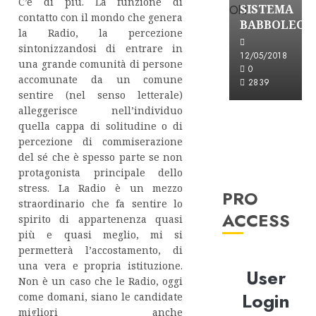
C’è di più. La funzione di
SISTEMA
contatto con il mondo che genera
BABBOLEO
la Radio, la percezione
sintonizzandosi di entrare in
12/05/2018
una grande comunità di persone
0
accomunate da un comune
2839
sentire (nel senso letterale)
alleggerisce nell’individuo
quella cappa di solitudine o di
percezione di commiserazione
del sé che è spesso parte se non
protagonista principale dello
stress. La Radio è un mezzo
PRO
straordinario che fa sentire lo
ACCESS
spirito di appartenenza quasi
più e quasi meglio, mi si
permetterà l’accostamento, di
una vera e propria istituzione.
User
Non è un caso che le Radio, oggi
Login
come domani, siano le candidate
migliori anche