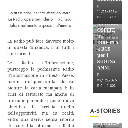
Astorri News
11/03/2026
Lo stress produce tanti effetti collaterali.
FREE
0
686
La Radio opera per ridurlo in più modi,
ASTORRI
talora nel merito e spesso nell’umore.
OSPITE
1 minuti
in
di lettura
La Radio può fare davvero molto
DIRETTA
in questa dinamica. E in tutti i
a RGS
suoi formati.
per i
SUOI 25
Le Radio d’Informazione,
ANNI
purtroppo le pochissime Radio
d’Informazione in questo Paese,
03/12/2025
hanno un’opportunità storica.
0
803
Mentre la carta stampata è in
crisi di fatturato ma anche di
A-Stories
funzione ponendosi come nuovo
Formazione Rad
obiettivo di facciata quello
A-STORIES
FREE
dell’oggettività ma in realtà
A-
entro una deriva senza ritorno
STORIES-
di parzialità plurime, la Radio