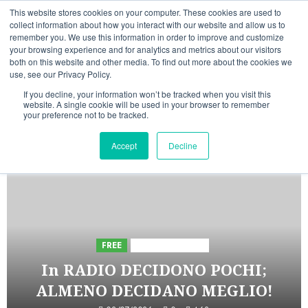
Vai
07/08/2026
11:41:31
This website stores cookies on your computer. These cookies are used to
al
collect information about how you interact with our website and allow us to
Linkedin
Facebook
X
Telegram
Whatsapp
Mastodon
remember you. We use this information in order to improve and customize
contenuto
your browsing experience and for analytics and metrics about our visitors
both on this website and other media. To find out more about the cookies we
use, see our Privacy Policy.
If you decline, your information won’t be tracked when you visit this
website. A single cookie will be used in your browser to remember
your preference not to be tracked.
INIZIATIVE ASTORRI
Accept
Decline
5 minuti letti
FREE
Iniziative Astorri
In RADIO DECIDONO POCHI;
ALMENO DECIDANO MEGLIO!