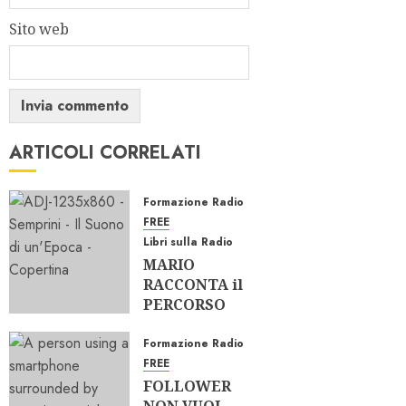
Sito web
ARTICOLI CORRELATI
Formazione Radio
FREE
Libri sulla Radio
MARIO
RACCONTA il
PERCORSO
SEMPRINI
dall’AUDIO
Formazione Radio
alla RADIO
FREE
FOLLOWER
15/06/2026
0
315