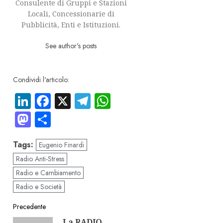
Consulente di Gruppi e Stazioni
Locali, Concessionarie di
Pubblicità, Enti e Istituzioni.
See author's posts
Condividi l'articolo:
LinkedIn
Facebook
X
Telegram
WhatsApp
Mastodon
Condividi
Tags:
Eugenio Finardi
Radio Anti-Stress
Radio e Cambiamento
Radio e Società
Navigazione
Precedente
La RADIO
Articolo