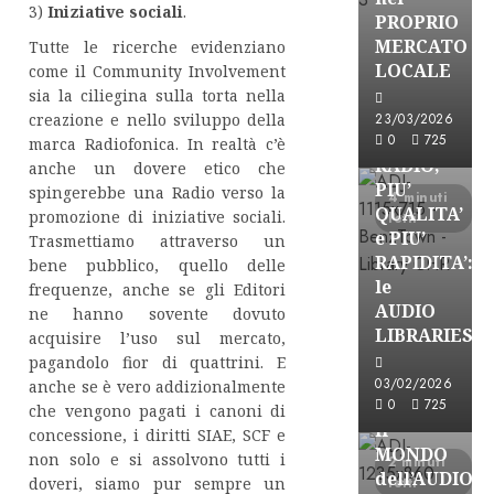
3)
Iniziative sociali
.
PROPRIO
MERCATO
Tutte le ricerche evidenziano
FREE
LOCALE
come il Community Involvement
Partnership
sia la ciliegina sulla torta nella
Per la
23/03/2026
creazione e nello sviluppo della
PRODUZION
0
725
marca Radiofonica. In realtà c’è
RADIO,
anche un dovere etico che
PIU’
spingerebbe una Radio verso la
4 minuti
QUALITA’
promozione di iniziative sociali.
letti
e PIU’
Trasmettiamo attraverso un
RAPIDITA’:
bene pubblico, quello delle
le
frequenze, anche se gli Editori
AUDIO
ne hanno sovente dovuto
Partnership
LIBRARIES
acquisire l’uso sul mercato,
VISION
pagandolo fior di quattrini. E
BROADCAST
03/02/2026
anche se è vero addizionalmente
ESPLORARE
0
725
che vengono pagati i canoni di
il
concessione, i diritti SIAE, SCF e
MONDO
non solo e si assolvono tutti i
2 minuti
dell’AUDIO
letti
doveri, siamo pur sempre un