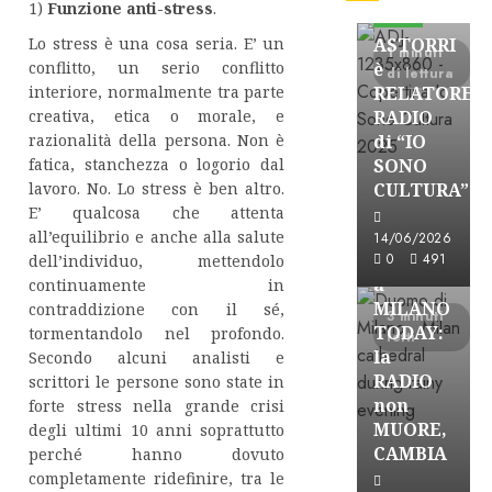
1)
Funzione anti-stress
.
FREE
Lo stress è una cosa seria. E’ un
ASTORRI
1 minuti
conflitto, un serio conflitto
è
di lettura
interiore, normalmente tra parte
RELATORE
creativa, etica o morale, e
RADIO
razionalità della persona. Non è
di “IO
fatica, stanchezza o logorio dal
SONO
lavoro. No. Lo stress è ben altro.
CULTURA”
Astorri News
E’ qualcosa che attenta
FREE
all’equilibrio e anche alla salute
14/06/2026
ASTORRI
0
491
dell’individuo, mettendolo
a
continuamente in
MILANO
contraddizione con il sé,
3 minuti
TODAY:
tormentandolo nel profondo.
letti
la
Secondo alcuni analisti e
RADIO
scrittori le persone sono state in
non
forte stress nella grande crisi
MUORE,
degli ultimi 10 anni soprattutto
CAMBIA
perché hanno dovuto
completamente ridefinire, tra le
Astorri News