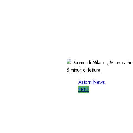
CHI;
ASTORRI è 
GLIO!
SONO CULT
14/06/2026
0
482
3 minuti di lettura
Astorri News
FREE
 della
ASTORRI a 
STATE
RADIO non