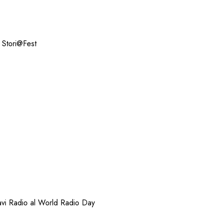
TORI@FEST i 50 ANNI
O LIBERA