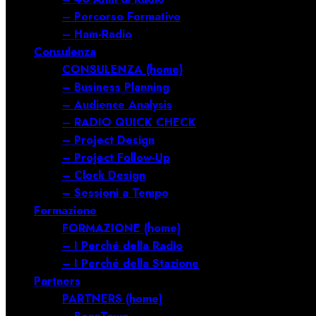
– Percorso Formativo
– Ham-Radio
Consulenza
CONSULENZA (home)
– Business Planning
– Audience Analysis
– RADIO QUICK CHECK
– Project Design
– Project Follow-Up
– Clock Design
– Sessioni a Tempo
Formazione
FORMAZIONE (home)
– I Perché della Radio
– I Perché della Stazione
Partners
PARTNERS (home)