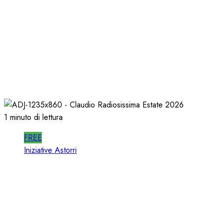
In RADIO DECIDONO PO
ALMENO DECIDANO ME
02/07/2026
0
447
1 minuto di lettura
FREE
Iniziative Astorri
La PROSSIMA STAGIONE
RADIO si PREPARA d’E