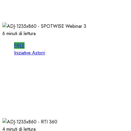
22/06/2026
0
321
6 minuti di lettura
FREE
Iniziative Astorri
SPOTWISE WEBINAR: l’A
TEORIA ma RICAVI RAD
20/06/2026
0
304
4 minuti di lettura