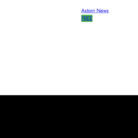
Astorri News
FREE
ARE la
WORLD RADI
da RILANCI
11/03/2026
0
681