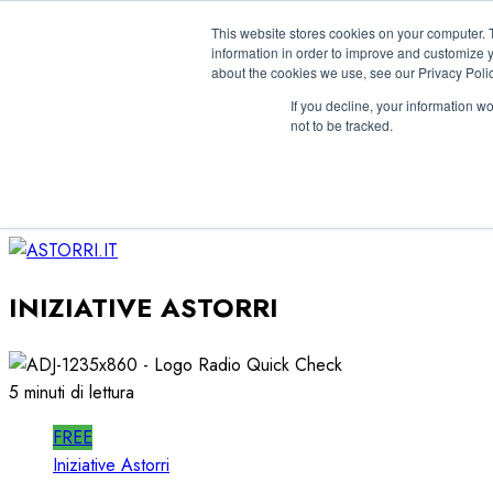
Vai
06/08/2026
This website stores cookies on your computer. 
al
information in order to improve and customize y
Linkedin
about the cookies we use, see our Privacy Polic
contenuto
Facebook
If you decline, your information w
X
not to be tracked.
Telegram
Whatsapp
Mastodon
INIZIATIVE ASTORRI
5 minuti di lettura
FREE
Iniziative Astorri