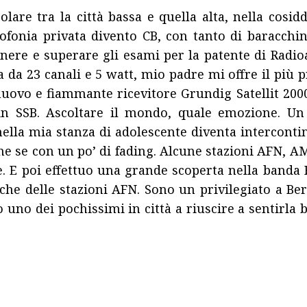
lare tra la città bassa e quella alta, nella cosid
iofonia privata divento CB, con tanto di baracchi
nere e superare gli esami per la patente di Radi
da 23 canali e 5 watt, mio padre mi offre il più p
uovo e fiammante ricevitore Grundig Satellit 200
n SSB. Ascoltare il mondo, quale emozione. Un be
 nella mia stanza di adolescente diventa interco
nche se con un po’ di fading. Alcune stazioni A
 E poi effettuo una grande scoperta nella banda F
e delle stazioni AFN. Sono un privilegiato a Ber
no uno dei pochissimi in città a riuscire a sentirla