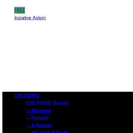
FREE
Iniziative Astorri
RTI 360 PUB: ORGANIZZ
PUBBLICITA’ in RADIO
15/05/2026
0
920
Menu
CHI SONO
principale
CHI SONO (home)
– Missione
– Formati
– A-Stories
– 40 Anni di Radio