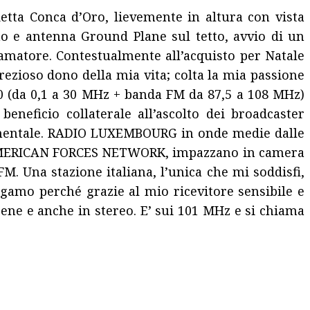
detta Conca d’Oro, lievemente in altura con vista
no e antenna Ground Plane sul tetto, avvio di un
oamatore. Contestualmente all’acquisto per Natale
rezioso dono della mia vita; colta la mia passione
0 (da 0,1 a 30 MHz + banda FM da 87,5 a 108 MHz)
neficio collaterale all’ascolto dei broadcaster
ntinentale. RADIO LUXEMBOURG in onde medie dalle
FN, AMERICAN FORCES NETWORK, impazzano in camera
M. Una stazione italiana, l’unica che mi soddisfi,
gamo perché grazie al mio ricevitore sensibile e
 bene e anche in stereo. E’ sui 101 MHz e si chiama