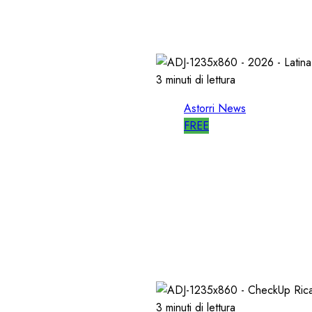
27/05/2026
0
789
3 minuti di lettura
Astorri News
FREE
I NON PIU’
A LATINA S
IO
della RADI
15/04/2026
0
694
3 minuti di lettura