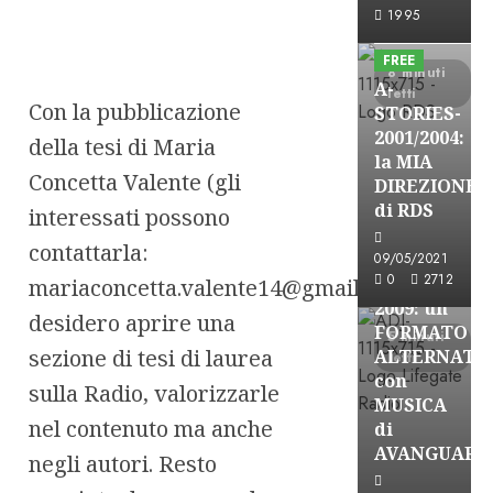
A-Stories
1995
Formazione Rad
FREE
8 minuti
A-
letti
Con la pubblicazione
STORIES-
2001/2004:
della tesi di Maria
la MIA
A-Stories
Concetta Valente (gli
DIREZIONE
Formazione Rad
di RDS
interessati possono
FREE
contattarla:
A-
09/05/2021
0
2712
STORIES-
mariaconcetta.valente14@gmail.com)
2009: un
desidero aprire una
FORMATO
5 minuti
sezione di tesi di laurea
ALTERNATI
letti
con
sulla Radio, valorizzarle
MUSICA
nel contenuto ma anche
di
AVANGUARD
negli autori. Resto