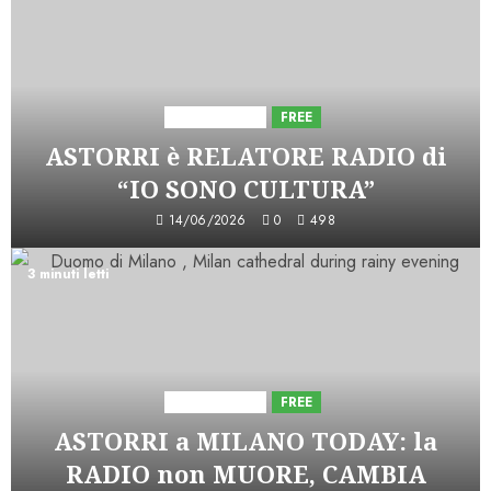
Astorri News
FREE
ASTORRI è RELATORE RADIO di
“IO SONO CULTURA”
14/06/2026
0
498
3 minuti letti
Astorri News
FREE
ASTORRI a MILANO TODAY: la
RADIO non MUORE, CAMBIA