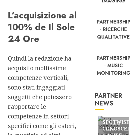
IMAGING
L’acquisizione al
PARTNERSHIP
100% de Il Sole
- RICERCHE
24 Ore
QUALITATIVE
Quindi la redazione ha
PARTNERSHIP
- MUSIC
acquisito moltissime
MONITORING
competenze verticali,
sono stati ingaggiati
PARTNER
soggetti che potessero
NEWS
rapportare le
FREE
Partnership
competenze in settori
SPOTWISE:
3 minuti
specifici come gli esteri,
CONOSCERE
letti