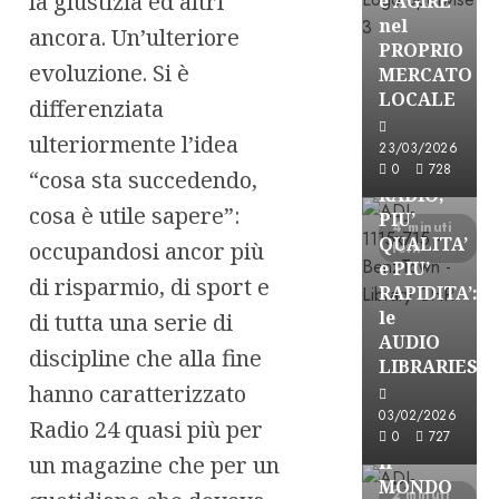
la giustizia ed altri
e AGIRE
nel
ancora. Un’ulteriore
PROPRIO
evoluzione. Si è
MERCATO
FREE
LOCALE
differenziata
Partnership
ulteriormente l’idea
Per la
23/03/2026
PRODUZION
0
728
“cosa sta succedendo,
RADIO,
cosa è utile sapere”:
PIU’
4 minuti
QUALITA’
occupandosi ancor più
letti
e PIU’
di risparmio, di sport e
RAPIDITA’:
le
di tutta una serie di
AUDIO
discipline che alla fine
Partnership
LIBRARIES
VISION
hanno caratterizzato
BROADCAST
03/02/2026
Radio 24 quasi più per
ESPLORARE
0
727
un magazine che per un
il
MONDO
2 minuti