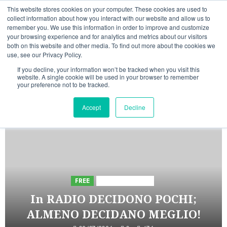
Vai
09/08/2026
05:50:52
This website stores cookies on your computer. These cookies are used to
al
collect information about how you interact with our website and allow us to
Linkedin
Facebook
X
Telegram
Whatsapp
Mastodon
remember you. We use this information in order to improve and customize
contenuto
your browsing experience and for analytics and metrics about our visitors
both on this website and other media. To find out more about the cookies we
use, see our Privacy Policy.
If you decline, your information won’t be tracked when you visit this
website. A single cookie will be used in your browser to remember
your preference not to be tracked.
INIZIATIVE ASTORRI
Accept
Decline
5 minuti letti
FREE
Iniziative Astorri
In RADIO DECIDONO POCHI;
ALMENO DECIDANO MEGLIO!