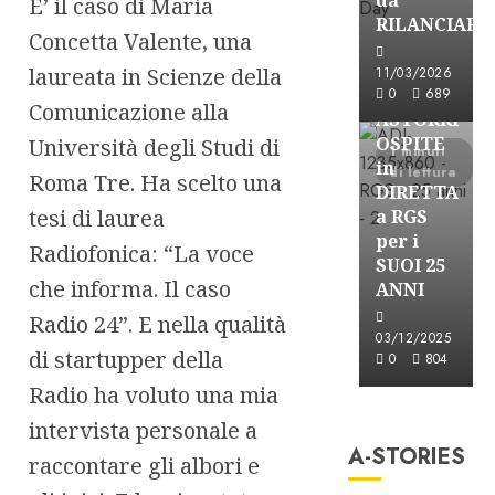
E’ il caso di Maria
RILANCIARE
Concetta Valente, una
Astorri News
laureata in Scienze della
11/03/2026
FREE
0
689
Comunicazione alla
ASTORRI
OSPITE
Università degli Studi di
1 minuti
in
di lettura
Roma Tre. Ha scelto una
DIRETTA
tesi di laurea
a RGS
per i
Radiofonica: “La voce
SUOI 25
che informa. Il caso
ANNI
Radio 24”. E nella qualità
03/12/2025
di startupper della
0
804
Radio ha voluto una mia
A-Stories
intervista personale a
Formazione Rad
A-STORIES
raccontare gli albori e
FREE