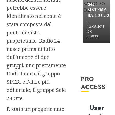
del
potrebbe essere
SISTEMA
identificato nel come è
BABBOLEO
stata composta dal
12/05/2018
punto di vista
0
2839
proprietario. Radio 24
nasce prima di tutto
dall’unione di due
gruppi, uno prettamente
Radiofonico, il gruppo
PRO
SPER, e l’altro più
ACCESS
editoriale, il gruppo Sole
24 Ore.
User
È stato un progetto nato