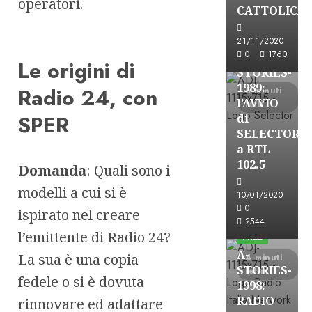
operatori.
A-Stories
CATTOLICA
Formazione Rad
FREE
21/11/2020
0
1760
A-
Le origini di
STORIES-
1989:
Radio 24, con
6 minuti
l’AVVIO
letti
SPER
di
SELECTOR
a RTL
102.5
Domanda
: Quali sono i
modelli a cui si è
10/01/2020
A-Stories
0
ispirato nel creare
Formazione Rad
2544
l’emittente di Radio 24?
FREE
A-
La sua è una copia
4 minuti
STORIES-
letti
fedele o si è dovuta
1998:
RADIO
rinnovare ed adattare