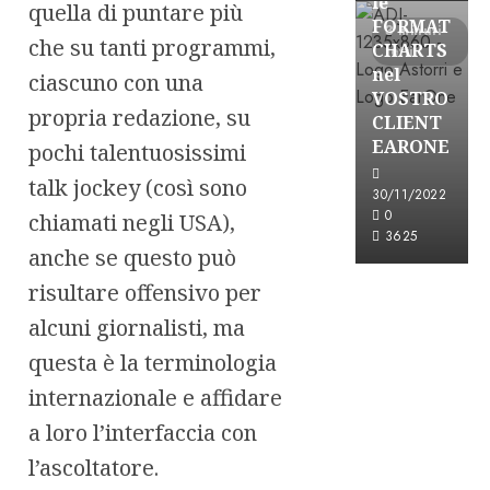
le
quella di puntare più
FORMAT
3 minuti
che su tanti programmi,
CHARTS
letti
nel
ciascuno con una
VOSTRO
propria redazione, su
CLIENT
EARONE
pochi talentuosissimi
talk jockey (così sono
30/11/2022
0
chiamati negli USA),
3625
anche se questo può
risultare offensivo per
alcuni giornalisti, ma
questa è la terminologia
internazionale e affidare
a loro l’interfaccia con
l’ascoltatore.