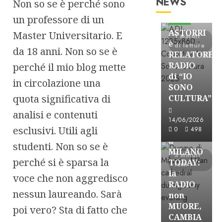
NEWS
Non so se è perché sono
Astorri News
un professore di un
FREE
ASTORRI
Master Universitario. E
1 minuti
è
di lettura
da 18 anni. Non so se è
RELATORE
RADIO
perché il mio blog mette
di “IO
in circolazione una
SONO
quota significativa di
CULTURA”
Astorri News
analisi e contenuti
FREE
14/06/2026
esclusivi. Utili agli
ASTORRI
0
498
a
studenti. Non so se è
MILANO
3 minuti
perché si è sparsa la
TODAY:
letti
la
voce che non aggredisco
RADIO
nessun laureando. Sarà
non
MUORE,
poi vero? Sta di fatto che
CAMBIA