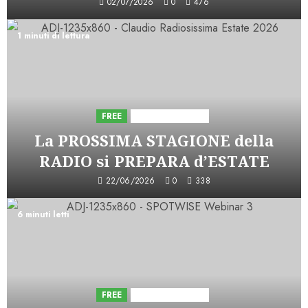
02/07/2026
0
476
1 minuti di lettura
FREE
Iniziative Astorri
La PROSSIMA STAGIONE della
RADIO si PREPARA d’ESTATE
22/06/2026
0
338
6 minuti letti
FREE
Iniziative Astorri