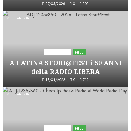
27/05/2026
0
803
3 minuti letti
Astorri News
FREE
A LATINA STORI@FEST i 50 ANNI
della RADIO LIBERA
15/04/2026
0
712
3 minuti letti
Astorri News
FREE