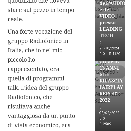
quotidiano che doveva
dell’AUDIO
letti
stare sul pezzo in tempo
e del
VIDEO
reale.
presso
LEADING
Una forte vocazione del
TECH
gruppo Radiofonico in
Partnership
21/10/2024
Italia, che io nel mio
0
1120
EARONE
piccolo ho
COMPIE
13 ANNI
rappresentato, era
2 minuti
e
letti
quella di programmi
RILASCIA
talk. L’idea del gruppo
l’AIRPLAY
REPORT
Radiofonico, che
2022
risultava anche
08/02/2023
vantaggiosa da un punto
Partnership
0
di vista economico, era
2589
CONSULTAR