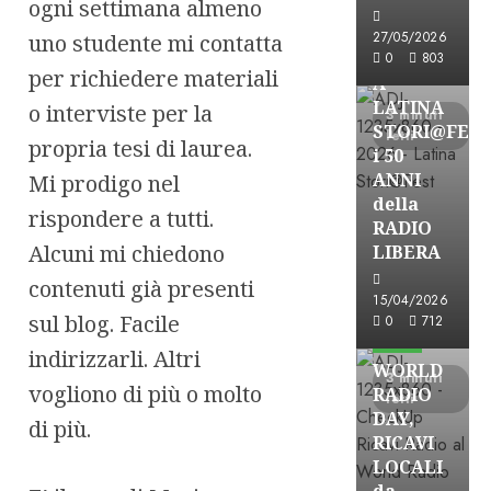
ogni settimana almeno
Astorri News
27/05/2026
uno studente mi contatta
FREE
0
803
per richiedere materiali
A
LATINA
o interviste per la
3 minuti
STORI@FES
letti
propria tesi di laurea.
i 50
ANNI
Mi prodigo nel
della
rispondere a tutti.
RADIO
Alcuni mi chiedono
LIBERA
contenuti già presenti
15/04/2026
Astorri News
sul blog. Facile
0
712
FREE
indirizzarli. Altri
WORLD
3 minuti
vogliono di più o molto
RADIO
letti
DAY,
di più.
RICAVI
LOCALI
da