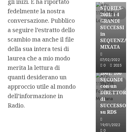
gli inizi. E ha riportato
A-
STORIES-
fedelmente la nostra
3 minuti
2001: i 4
letti
conversazione. Pubblico
GRANDI
SUCCESSI
a seguire l’estratto dello
in
A-Stories
scambio ma anche il file
SEQUENZA
Formazione Rad
MIXATA
della sua intera tesi di
FREE
laurea che a mio modo
A-
07/02/2022
0
2025
STORIES-
merita la lettura di
2001: 100
quanti desiderano un
SECONDI
3 minuti
approccio utile al mondo
con un
letti
DIRETTORE
dell’informazione in
di
Radio.
SUCCESSO
su RDS
19/01/2022
0