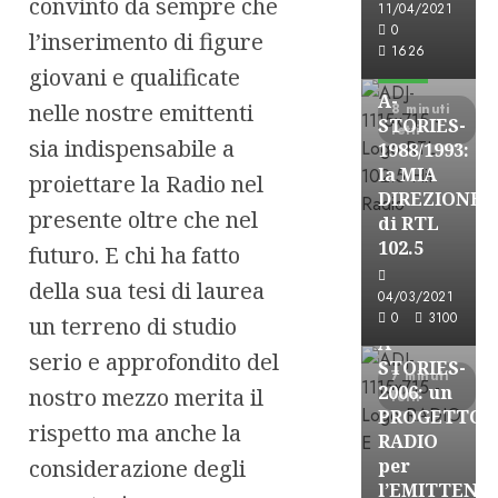
convinto da sempre che
11/04/2021
A-Stories
0
l’inserimento di figure
Formazione Rad
1626
giovani e qualificate
FREE
A-
nelle nostre emittenti
8 minuti
STORIES-
letti
sia indispensabile a
1988/1993:
la MIA
proiettare la Radio nel
DIREZIONE
presente oltre che nel
di RTL
102.5
futuro. E chi ha fatto
A-Stories
della sua tesi di laurea
Formazione Rad
04/03/2021
FREE
0
3100
un terreno di studio
A-
serio e approfondito del
STORIES-
7 minuti
2006: un
nostro mezzo merita il
letti
PROGETTO
rispetto ma anche la
RADIO
considerazione degli
per
l’EMITTENZ