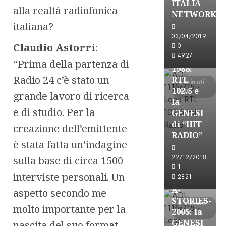
ITALIA
alla realtà radiofonica
A-Stories
NETWORK
Formazione Rad
italiana?
FREE
03/04/2019
Claudio Astorri
:
A-
0
4927
STORIES-
“Prima della partenza di
1988:
Radio 24 c’è stato un
RTL
4 minuti
102.5 e
letti
grande lavoro di ricerca
la
e di studio. Per la
GENESI
di “HIT
creazione dell’emittente
RADIO”
è stata fatta un’indagine
A-Stories
22/12/2018
sulla base di circa 1500
Formazione Rad
1
interviste personali. Un
FREE
2821
A-
aspetto secondo me
STORIES-
8 minuti
molto importante per la
2005: la
letti
GENESI
nascita del suo format,