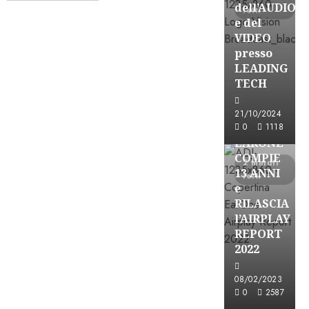
dell’AUDIO
METTERSI i
letti
e del
RIALZI nelle
VIDEO
SCARPE?
presso
26/07/2026
LEADING
0
309
TECH
21/10/2024
Partnership
0
1118
EARONE
COMPIE
2 minuti
13 ANNI
letti
e
RILASCIA
l’AIRPLAY
REPORT
2022
Partnership
08/02/2023
0
2587
CONSULTAR