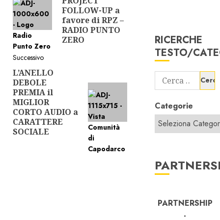
PROJECT
FOLLOW-UP a
favore di RPZ –
RADIO PUNTO
RICERCHE
ZERO
TESTO/CATE
Successivo
L’ANELLO
Articolo
Ricerca
DEBOLE
successivo:
per:
PREMIA il
MIGLIOR
Categorie
CORTO AUDIO a
CARATTERE
SOCIALE
PARTNERS
PARTNERSHIP
-