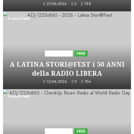
27/05/2026
0
798
3 minuti letti
Astorri News
FREE
A LATINA STORI@FEST i 50 ANNI
della RADIO LIBERA
15/04/2026
0
706
3 minuti letti
Astorri News
FREE