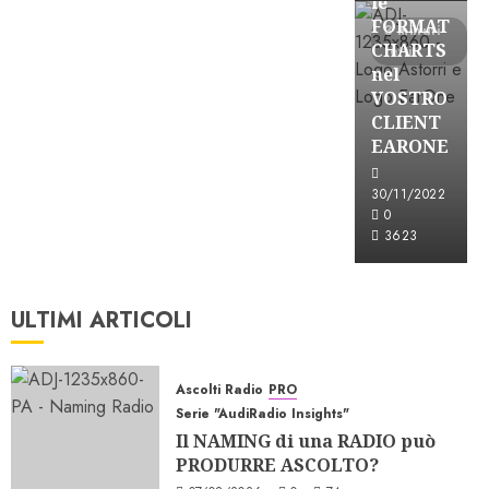
le
FORMAT
3 minuti
CHARTS
letti
nel
VOSTRO
CLIENT
EARONE
30/11/2022
0
3623
ULTIMI ARTICOLI
Ascolti Radio
PRO
Serie "AudiRadio Insights"
Il NAMING di una RADIO può
PRODURRE ASCOLTO?