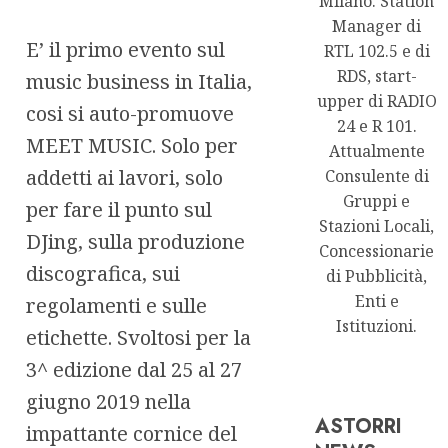
Milano. Station
Manager di
E’ il primo evento sul
RTL 102.5 e di
RDS, start-
music business in Italia,
upper di RADIO
cosi si auto-promuove
24 e R 101.
MEET MUSIC. Solo per
Attualmente
addetti ai lavori, solo
Consulente di
Gruppi e
per fare il punto sul
Stazioni Locali,
DJing, sulla produzione
Concessionarie
discografica, sui
di Pubblicità,
Enti e
regolamenti e sulle
Istituzioni.
etichette. Svoltosi per la
3^ edizione dal 25 al 27
giugno 2019 nella
ASTORRI
impattante cornice del