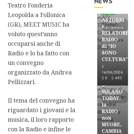
NEWS
Teatro Fonderia
Astorri News
FREE
Leopolda a Follonica
ASTORRI
1 minuti
(GR), MEET MUSIC ha
è
di lettura
RELATORE
voluto quest’anno
RADIO
occuparsi anche di
di “IO
Radio e lo ha fatto con
SONO
CULTURA”
un convegno
Astorri News
FREE
organizzato da Andrea
14/06/2026
ASTORRI
0
493
Pellizzari.
a
MILANO
3 minuti
TODAY:
Il tema del convegno ha
letti
la
riguardato i giovani e la
RADIO
non
musica, il loro rapporto
MUORE,
con la Radio e infine le
CAMBIA