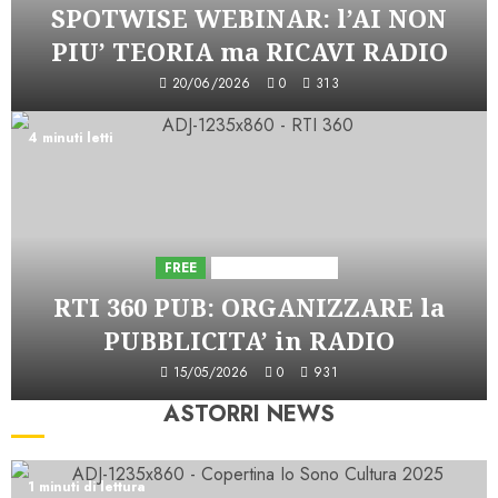
SPOTWISE WEBINAR: l’AI NON
PIU’ TEORIA ma RICAVI RADIO
20/06/2026
0
313
4 minuti letti
FREE
Iniziative Astorri
RTI 360 PUB: ORGANIZZARE la
PUBBLICITA’ in RADIO
15/05/2026
0
931
ASTORRI NEWS
1 minuti di lettura