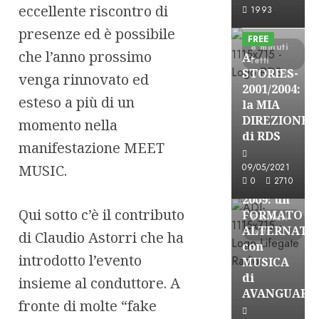
A-Stories
eccellente riscontro di
1993
Formazione Rad
presenze ed è possibile
FREE
8 minuti
che l’anno prossimo
A-
letti
STORIES-
venga rinnovato ed
2001/2004:
esteso a più di un
la MIA
A-Stories
DIREZIONE
momento nella
Formazione Rad
di RDS
manifestazione MEET
FREE
A-
MUSIC.
09/05/2021
0
2710
STORIES-
2009: un
Qui sotto c’è il contributo
FORMATO
5 minuti
ALTERNATI
letti
di Claudio Astorri che ha
con
introdotto l’evento
MUSICA
di
insieme al conduttore. A
AVANGUARD
fronte di molte “fake
A-Stories