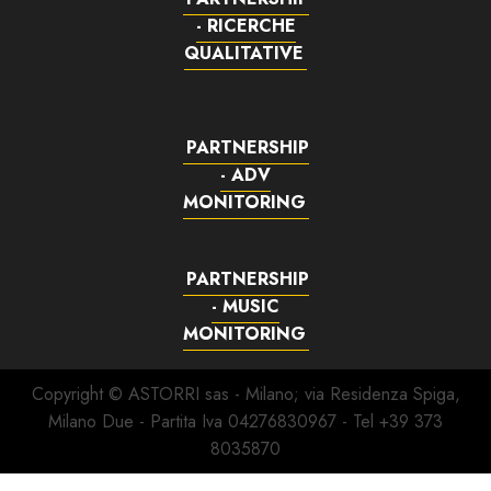
- RICERCHE
QUALITATIVE
PARTNERSHIP
- ADV
MONITORING
PARTNERSHIP
- MUSIC
MONITORING
Copyright © ASTORRI sas - Milano; via Residenza Spiga,
Milano Due - Partita Iva 04276830967 - Tel +39 373
8035870