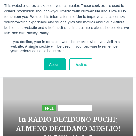
Vai
08/08/2026
23:56:44
This website stores cookies on your computer. These cookies are used to
al
collect information about how you interact with our website and allow us to
Linkedin
Facebook
X
Telegram
Whatsapp
Mastodon
remember you. We use this information in order to improve and customize
contenuto
your browsing experience and for analytics and metrics about our visitors
both on this website and other media. To find out more about the cookies we
use, see our Privacy Policy.
If you decline, your information won’t be tracked when you visit this
website. A single cookie will be used in your browser to remember
your preference not to be tracked.
INIZIATIVE ASTORRI
Accept
Decline
5 minuti letti
FREE
Iniziative Astorri
In RADIO DECIDONO POCHI;
ALMENO DECIDANO MEGLIO!