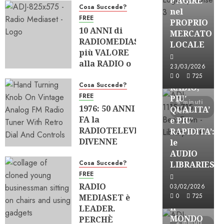
e AGIRE
ITALIANA”
Cosa Succede?
nel
FREE
04/08/2026
PROPRIO
10 ANNI di
0
179
MERCATO
FREE
RADIOMEDIASET:
LOCALE
più VALORE
Partnership
alla RADIO o
Per la
23/03/2026
più POTERE
PRODUZION
0
725
al GRUPPO?
Cosa Succede?
RADIO,
FREE
PIU’
02/08/2026
4 minuti
1976: 50 ANNI
0
218
QUALITA’
letti
FA la
e PIU’
RADIOTELEVISIONE
RAPIDITA’:
DIVENNE
le
PLURALISTA
AUDIO
Partnership
Cosa Succede?
LIBRARIES
28/07/2026
VISION
FREE
0
214
BROADCAST
RADIO
03/02/2026
ESPLORARE
0
725
MEDIASET è
il
LEADER.
MONDO
PERCHÈ
2 minuti