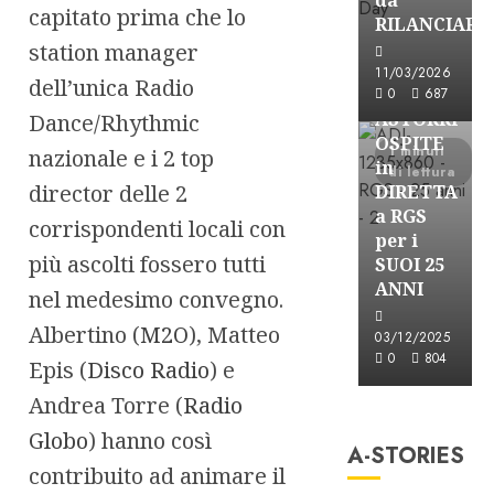
capitato prima che lo
RILANCIARE
station manager
Astorri News
11/03/2026
dell’unica Radio
FREE
0
687
ASTORRI
Dance/Rhythmic
OSPITE
1 minuti
nazionale e i 2 top
in
di lettura
director delle 2
DIRETTA
a RGS
corrispondenti locali con
per i
più ascolti fossero tutti
SUOI 25
ANNI
nel medesimo convegno.
Albertino (
M2O
), Matteo
03/12/2025
0
804
Epis (
Disco Radio
) e
A-Stories
Andrea Torre (
Radio
Formazione Rad
Globo
) hanno così
A-STORIES
FREE
contribuito ad animare il
A-