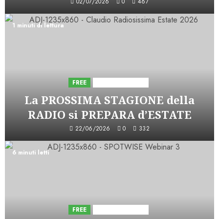
02/07/2026
0
467
1 minuti di lettura
FREE
Iniziative Astorri
La PROSSIMA STAGIONE della
RADIO si PREPARA d’ESTATE
22/06/2026
0
332
6 minuti letti
FREE
Iniziative Astorri