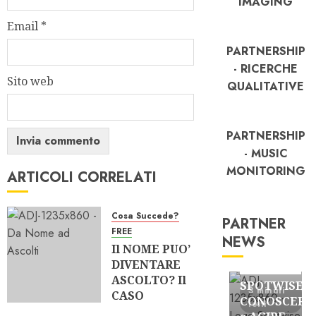
IMAGING
Email
*
PARTNERSHIP
- RICERCHE
Sito web
QUALITATIVE
PARTNERSHIP
- MUSIC
MONITORING
ARTICOLI CORRELATI
Cosa Succede?
PARTNER
FREE
NEWS
Il NOME PUO’
FREE
DIVENTARE
Partnership
ASCOLTO? Il
SPOTWISE:
3 minuti
CASO
CONOSCERE
letti
“MUSICA