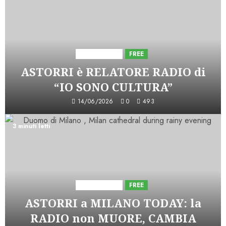
Astorri News
FREE
ASTORRI è RELATORE RADIO di
“IO SONO CULTURA”
14/06/2026
0
493
3 minuti letti
Astorri News
FREE
ASTORRI a MILANO TODAY: la
RADIO non MUORE, CAMBIA