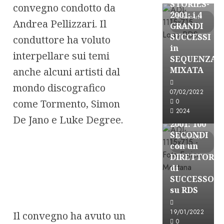
STORIES-
convegno condotto da
2001: i 4
3 minuti
Andrea Pellizzari. Il
GRANDI
letti
SUCCESSI
conduttore ha voluto
in
interpellare sui temi
SEQUENZA
A-Stories
MIXATA
anche alcuni artisti dal
Formazione Rad
mondo discografico
FREE
07/02/2022
A-
come Tormento, Simon
0
2024
STORIES-
De Jano e Luke Degree.
2001: 100
SECONDI
3 minuti
con un
letti
DIRETTORE
di
SUCCESSO
su RDS
19/01/2022
Il convegno ha avuto un
0