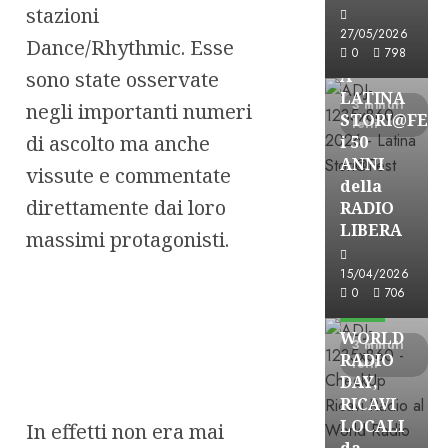
stazioni
Astorri News
27/05/2026
Dance/Rhythmic. Esse
FREE
0
798
A
sono state osservate
LATINA
3 minuti
negli importanti numeri
STORI@FES
letti
di ascolto ma anche
i 50
ANNI
vissute e commentate
della
direttamente dai loro
RADIO
LIBERA
massimi protagonisti.
15/04/2026
Astorri News
0
706
FREE
WORLD
3 minuti
RADIO
letti
DAY,
RICAVI
LOCALI
In effetti non era mai
da