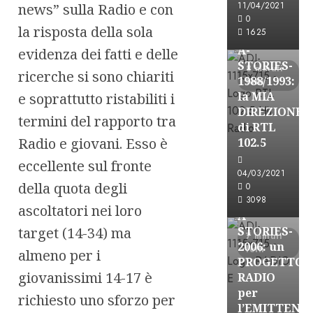
11/04/2021
news” sulla Radio e con
Formazione Rad
0
la risposta della sola
FREE
1625
A-
evidenza dei fatti e delle
STORIES-
8 minuti
ricerche si sono chiariti
1988/1993:
letti
la MIA
e soprattutto ristabiliti i
DIREZIONE
termini del rapporto tra
di RTL
Radio e giovani. Esso è
102.5
eccellente sul fronte
A-Stories
04/03/2021
Formazione Rad
della quota degli
0
FREE
3098
ascoltatori nei loro
A-
target (14-34) ma
STORIES-
7 minuti
2006: un
letti
almeno per i
PROGETTO
giovanissimi 14-17 è
RADIO
per
richiesto uno sforzo per
l’EMITTENZ