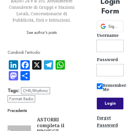
Login
RADIO 24 e R 101. Attualmente
Consulente di Gruppi e Stazioni
Form
Locali, Concessionarie di
Pubblicità, Enti e Istituzioni.
Sign in with Google
See author's posts
Username
Condividi l'articolo:
Password
LinkedIn
Facebook
X
Telegram
WhatsApp
Mastodon
Condividi
Remember
Me
Tags:
CHR/Rhythmic
Formati Radio
Navigazione
Precedente
Forget
ASTORRI
Articolo
articolo
completa il
Password
precedente: