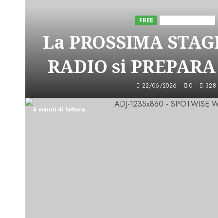
FREE
Iniziative Astorri
La PROSSIMA STAGI
RADIO si PREPARA
22/06/2026
0
328
6 minuti di lettura