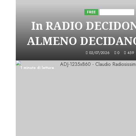
FREE
Iniziative Astorri
In RADIO DECIDO
ALMENO DECIDANO
02/07/2026
0
459
1 minuto di lettura