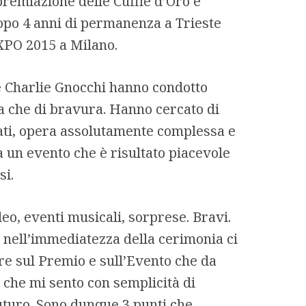
 premiazione delle Cuffie d’Oro è
dopo 4 anni di permanenza a Trieste
EXPO 2015 a Milano.
e Charlie Gnocchi hanno condotto
ia che di bravura. Hanno cercato di
ati, opera assolutamente complessa e
a un evento che è risultato piacevole
si.
eo, eventi musicali, sorprese. Bravi.
 nell’immediatezza della cerimonia ci
ere sul Premio e sull’Evento che da
 che mi sento con semplicità di
futuro. Sono dunque 3 punti che