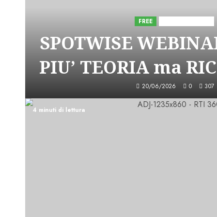
FREE
Iniziative Astorri
SPOTWISE WEBINAR
PIU’ TEORIA ma RI
20/06/2026
0
307
4 minuti di lettura