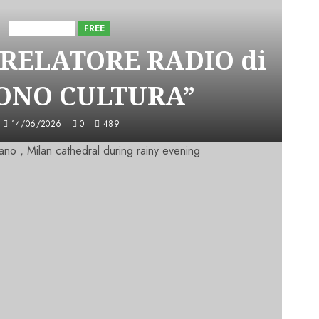
Astorri News
FREE
 RELATORE RADIO di
SONO CULTURA”
14/06/2026
0
489