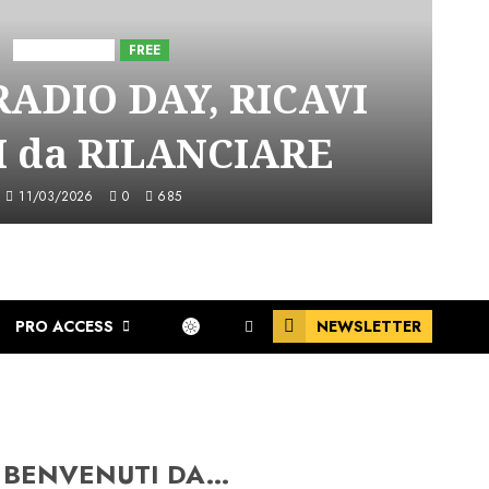
Astorri News
FREE
ADIO DAY, RICAVI
 da RILANCIARE
11/03/2026
0
685
PRO ACCESS
NEWSLETTER
BENVENUTI DA…