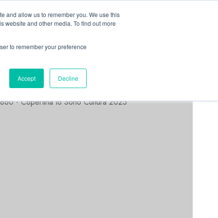
Linkedin
Facebook
X
Telegram
Whatsapp
Mastodon
ite and allow us to remember you. We use this
is website and other media. To find out more
rowser to remember your preference
ASTORRI NEWS
Accept
Decline