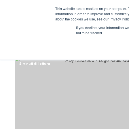
Vai
07/08/2026
08:27:43
This website stores cookies on your computer. 
al
information in order to improve and customize y
contenuto
about the cookies we use, see our Privacy Polic
If you decline, your information w
not to be tracked.
INIZIATIVE ASTO
5 minuti di lettura