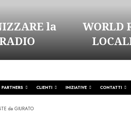
NIZZARE la
WORLD R
 RADIO
LOCALI
PARTNERS
CLIENTI
INIZIATIVE
CONTATTI
STE da GIURATO