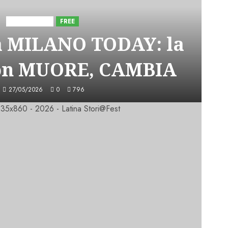
Astorri News
FREE
a MILANO TODAY: la
on MUORE, CAMBIA
27/05/2026
0
796