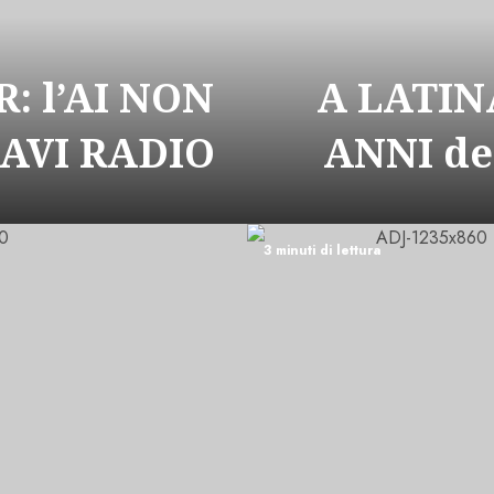
: l’AI NON
A LATIN
CAVI RADIO
ANNI de
3 minuti di lettura