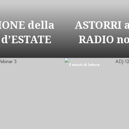
ONE della
ASTORRI 
 d’ESTATE
RADIO n
3 minuti di lettura