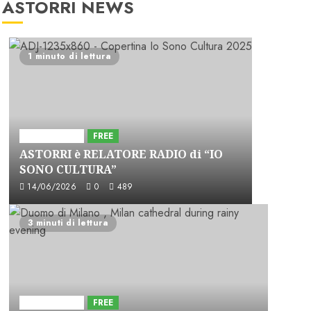
ASTORRI NEWS
1 minuto di lettura
Astorri News
FREE
ASTORRI è RELATORE RADIO di “IO
SONO CULTURA”
14/06/2026
0
489
3 minuti di lettura
Astorri News
FREE