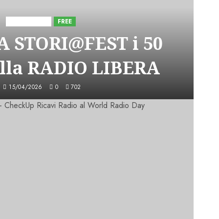
Astorri News
FREE
A STORI@FEST i 50
lla RADIO LIBERA
15/04/2026
0
702