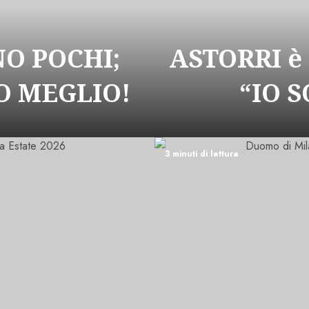
NO POCHI;
ASTORRI è
 MEGLIO!
“IO 
3 minuti di lettura