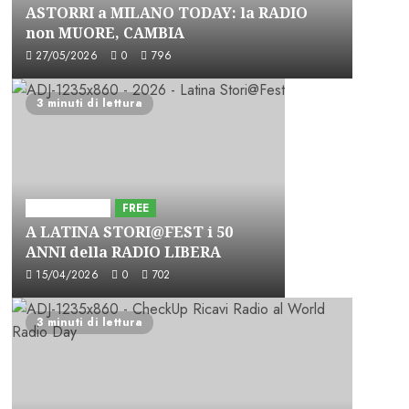
ASTORRI a MILANO TODAY: la RADIO
non MUORE, CAMBIA
27/05/2026
0
796
3 minuti di lettura
Astorri News
FREE
A LATINA STORI@FEST i 50
ANNI della RADIO LIBERA
15/04/2026
0
702
3 minuti di lettura