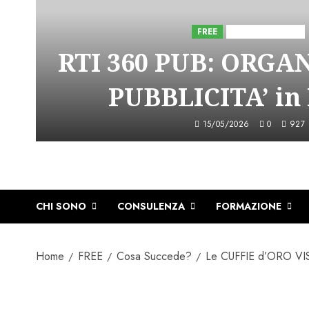
FREE
Iniziative Astorri
RTI 360 PUB: ORGA
PUBBLICITA’ in
15/05/2026
0
927
CHI SONO
CONSULENZA
FORMAZIONE
Home
FREE
Cosa Succede?
Le CUFFIE d’ORO VI