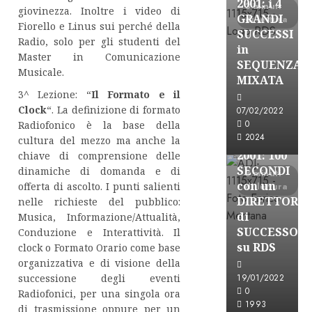
2001: i 4
3 minuti
giovinezza. Inoltre i video di
GRANDI
di lettura
Fiorello e Linus sui perché della
SUCCESSI
Radio, solo per gli studenti del
in
Master in Comunicazione
SEQUENZA
A-Stories
Musicale.
MIXATA
Formazione Rad
3^ Lezione: “
Il Formato e il
FREE
Clock
“. La definizione di formato
07/02/2022
A-
0
Radiofonico è la base della
2024
STORIES-
cultura del mezzo ma anche la
2001: 100
chiave di comprensione delle
SECONDI
dinamiche di domanda e di
3 minuti
con un
offerta di ascolto. I punti salienti
di lettura
DIRETTORE
nelle richieste del pubblico:
di
Musica, Informazione/Attualità,
SUCCESSO
Conduzione e Interattività. Il
su RDS
clock o Formato Orario come base
organizzativa e di visione della
19/01/2022
successione degli eventi
0
Radiofonici, per una singola ora
A-Stories
1993
di trasmissione oppure per un