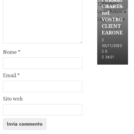
3 minuti
CHARTS
di lettura
nel
VOSTRO
CLIENT
EARONE
30/11/2022
0
Nome
*
3621
Email
*
Sito web