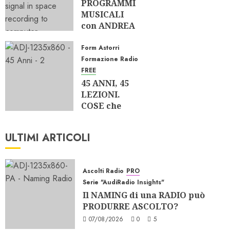
PROGRAMMI
0
610
MUSICALI
con ANDREA
MUNARI di
RMC
Form Astorri
Formazione Radio
27/03/2026
FREE
0
727
45 ANNI, 45
LEZIONI.
COSE che
RIFAREI e
COSE che
ULTIMI ARTICOLI
NON RIFAREI
MAI, 1 di 2
12/02/2026
Ascolti Radio
PRO
0
645
Serie "AudiRadio Insights"
Il NAMING di una RADIO può
PRODURRE ASCOLTO?
07/08/2026
0
5