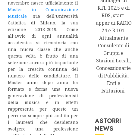
Manager di
novembre nasce ufficialmente il
RTL 102.5 e di
Master in Comunicazione
RDS, start-
Musicale
#18 dell’Università
upper di RADIO
Cattolica di Milano, la sua
edizione 2018-2019. Come
24 e R 101.
all’avvio di ogni annualità
Attualmente
accademica si ricomincia con
Consulente di
una nuova classe che anche
Gruppi e
questa volta è frutto di una
Stazioni Locali,
selezione ancora più importante
Concessionarie
per la crescita continua del
di Pubblicità,
numero delle candidature. Il
Master anno dopo anno ha
Enti e
formato e forma una nuova
Istituzioni.
generazione di professionisti
della musica e in effetti
rappresenta per questo un
percorso sempre più ambito per
ASTORRI
i laureati che desiderano
NEWS
svolgere una professione
Astorri News