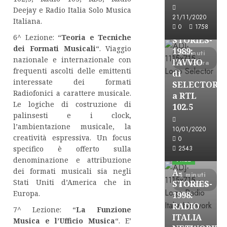
Formazione Rad
Deejay e Radio Italia Solo Musica
FREE
21/11/2020
Italiana.
0
1758
A-
6^ Lezione: “
Teoria e Tecniche
STORIES-
dei Formati Musicali
“. Viaggio
1989:
6 minuti
nazionale e internazionale con
l’AVVIO
di lettura
frequenti ascolti delle emittenti
di
interessate dei formati
SELECTOR
Radiofonici a carattere musicale.
a RTL
Le logiche di costruzione di
102.5
palinsesti e i clock,
l’ambientazione musicale, la
10/01/2020
A-Stories
creatività espressiva. Un focus
0
Formazione Rad
2543
specifico è offerto sulla
FREE
denominazione e attribuzione
dei formati musicali sia negli
A-
4 minuti
Stati Uniti d’America che in
STORIES-
di lettura
Europa.
1998:
RADIO
7^ Lezione: “
La Funzione
ITALIA
Musica e l’Ufficio Musica
“. E’
A-Stories