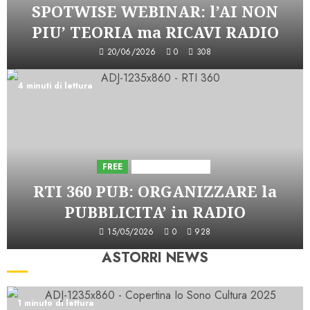
SPOTWISE WEBINAR: l’AI NON
PIU’ TEORIA ma RICAVI RADIO
20/06/2026
0
308
4 minuti di lettura
FREE
Iniziative Astorri
RTI 360 PUB: ORGANIZZARE la
PUBBLICITA’ in RADIO
15/05/2026
0
928
ASTORRI NEWS
1 minuto di lettura