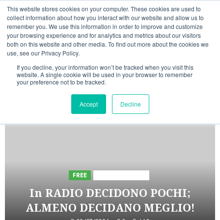
Vai
07/08/2026
09:00:42
This website stores cookies on your computer. These cookies are used to
al
collect information about how you interact with our website and allow us to
Linkedin
Facebook
X
Telegram
Whatsapp
Mastodon
remember you. We use this information in order to improve and customize
contenuto
your browsing experience and for analytics and metrics about our visitors
both on this website and other media. To find out more about the cookies we
use, see our Privacy Policy.
If you decline, your information won’t be tracked when you visit this
website. A single cookie will be used in your browser to remember
your preference not to be tracked.
INIZIATIVE ASTORRI
Accept
Decline
5 minuti di lettura
FREE
Iniziative Astorri
In RADIO DECIDONO POCHI;
ALMENO DECIDANO MEGLIO!