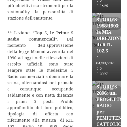
0
più obiettivi ma strumenti per la
FREE
1625
stationality, la personalità di
A-
stazione dell’emittente.
STORIES-
8 minuti
1988/1993:
di lettura
la MIA
5^ Lezione: “
Top 5, le Prime 5
DIREZIONE
Radio Commerciali
“. Dal
di RTL
momento dell’approvazione
102.5
della legge Mammì avvenuta nel
1990 ad oggi nelle rilevazioni di
A-Stories
04/03/2021
ascolto ufficiali sono state
Formazione Rad
0
sempre state le medesime 5
FREE
3097
Radio commerciali a dominare la
A-
scena, alternandosi nel primato
STORIES-
7 minuti
e comunque occupando
2006: un
di lettura
saldamente e con netta distanza
PROGETTO
i primi 5 posti. Profilo
RADIO
approfondito del loro pubblico,
per
tipologia di offerta con
l’EMITTENZ
riferimento alla musica di RTL
A-Stories
CATTOLICA
102,5, Radio 105, RDS, Radio