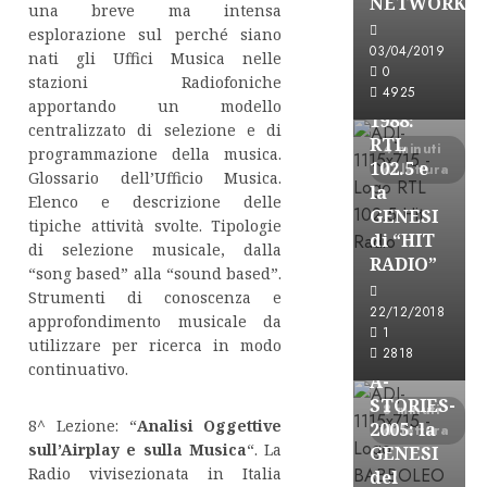
NETWORK
una breve ma intensa
Formazione Rad
esplorazione sul perché siano
FREE
03/04/2019
nati gli Uffici Musica nelle
A-
0
stazioni Radiofoniche
4925
STORIES-
apportando un modello
1988:
centralizzato di selezione e di
RTL
4 minuti
programmazione della musica.
102.5 e
di lettura
Glossario dell’Ufficio Musica.
la
Elenco e descrizione delle
GENESI
tipiche attività svolte. Tipologie
di “HIT
di selezione musicale, dalla
RADIO”
“song based” alla “sound based”.
Strumenti di conoscenza e
A-Stories
22/12/2018
approfondimento musicale da
Formazione Rad
1
utilizzare per ricerca in modo
FREE
2818
continuativo.
A-
STORIES-
8 minuti
8^ Lezione: “
Analisi Oggettive
2005: la
di lettura
sull’Airplay e sulla Musica
“. La
GENESI
Radio vivisezionata in Italia
del