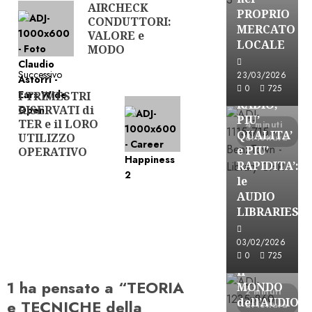
AIRCHECK
Articolo
articolo
PROPRIO
CONDUTTORI:
precedente:
MERCATO
VALORE e
FREE
LOCALE
MODO
Partnership
Per la
Successivo
23/03/2026
PRODUZION
0
725
I TRIMESTRI
Articolo
RADIO,
RISERVATI di
successivo:
PIU’
TER e il LORO
4 minuti
QUALITA’
UTILIZZO
di lettura
e PIU’
OPERATIVO
RAPIDITA’:
le
AUDIO
Partnership
LIBRARIES
VISION
BROADCAST
03/02/2026
ESPLORARE
0
725
il
1 ha pensato a “
TEORIA
MONDO
2 minuti
dell’AUDIO
e TECNICHE della
di lettura