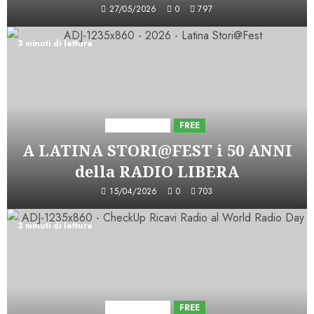
27/05/2026
0
797
3 minuti di lettura
Astorri News
FREE
A LATINA STORI@FEST i 50 ANNI
della RADIO LIBERA
15/04/2026
0
703
3 minuti di lettura
Astorri News
FREE