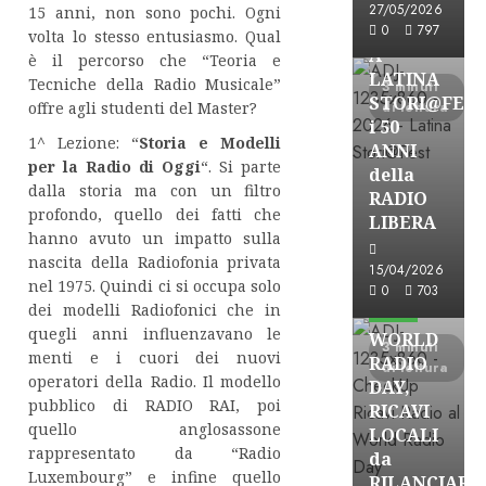
27/05/2026
15 anni, non sono pochi. Ogni
FREE
0
797
volta lo stesso entusiasmo. Qual
A
è il percorso che “Teoria e
LATINA
Tecniche della Radio Musicale”
3 minuti
STORI@FES
offre agli studenti del Master?
di lettura
i 50
1^ Lezione: “
Storia e Modelli
ANNI
per la Radio di Oggi
“. Si parte
della
dalla storia ma con un filtro
RADIO
profondo, quello dei fatti che
LIBERA
hanno avuto un impatto sulla
nascita della Radiofonia privata
15/04/2026
Astorri News
nel 1975. Quindi ci si occupa solo
0
703
dei modelli Radiofonici che in
FREE
quegli anni influenzavano le
WORLD
3 minuti
menti e i cuori dei nuovi
RADIO
di lettura
operatori della Radio. Il modello
DAY,
pubblico di RADIO RAI, poi
RICAVI
quello anglosassone
LOCALI
rappresentato da “Radio
da
Luxembourg” e infine quello
RILANCIARE