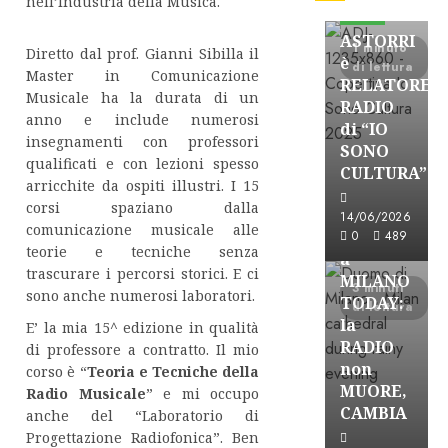
nell’Industria della Musica.
FREE
ASTORRI
1 minuto
Diretto dal prof. Gianni Sibilla il
è
di lettura
Master in Comunicazione
RELATORE
Musicale ha la durata di un
RADIO
anno e include numerosi
di “IO
insegnamenti con professori
SONO
qualificati e con lezioni spesso
CULTURA”
arricchite da ospiti illustri. I 15
Astorri News
corsi spaziano dalla
FREE
14/06/2026
comunicazione musicale alle
ASTORRI
0
489
teorie e tecniche senza
a
trascurare i percorsi storici. E ci
MILANO
3 minuti
sono anche numerosi laboratori.
TODAY:
di lettura
la
E’ la mia 15^ edizione in qualità
RADIO
di professore a contratto. Il mio
non
corso è “
Teoria e Tecniche della
MUORE,
Radio Musicale
” e mi occupo
CAMBIA
anche del “Laboratorio di
Progettazione Radiofonica”. Ben
Astorri News