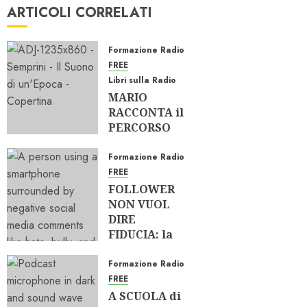
ARTICOLI CORRELATI
Formazione Radio
FREE
Libri sulla Radio
MARIO
RACCONTA il
PERCORSO
SEMPRINI
dall’AUDIO
Formazione Radio
alla RADIO
FREE
FOLLOWER
15/06/2026
NON VUOL
0
315
DIRE
FIDUCIA: la
RADIO
OLTRE i
Formazione Radio
SOCIAL
FREE
A SCUOLA di
01/04/2026