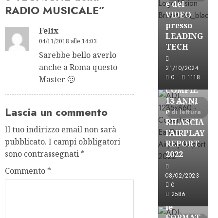
e del
RADIO MUSICALE
”
VIDEO
presso
Felix
LEADING
04/11/2018 alle 14:03
TECH
Sarebbe bello averlo
anche a Roma questo
Partnership
21/10/2024
0
1118
EARONE
Master 🙂
COMPIE
13 ANNI
2 minuti
Lascia un commento
e
di lettura
RILASCIA
Il tuo indirizzo email non sarà
l’AIRPLAY
pubblicato.
I campi obbligatori
REPORT
sono contrassegnati
*
2022
Commento
*
08/02/2023
Partnership
0
2586
CONSULTAR
le
FORMAT