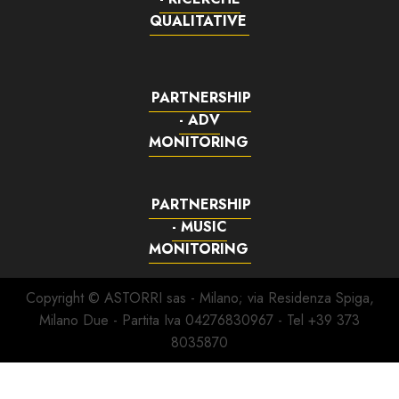
QUALITATIVE
PARTNERSHIP
- ADV
MONITORING
PARTNERSHIP
- MUSIC
MONITORING
Copyright © ASTORRI sas - Milano; via Residenza Spiga,
Milano Due - Partita Iva 04276830967 - Tel +39 373
8035870