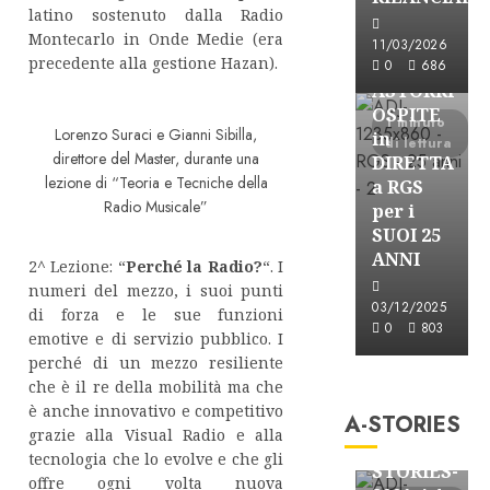
latino sostenuto dalla Radio
Astorri News
Montecarlo in Onde Medie (era
11/03/2026
precedente alla gestione Hazan).
FREE
0
686
ASTORRI
OSPITE
1 minuto
Lorenzo Suraci e Gianni Sibilla,
in
di lettura
direttore del Master, durante una
DIRETTA
lezione di “Teoria e Tecniche della
a RGS
Radio Musicale”
per i
SUOI 25
ANNI
2^ Lezione: “
Perché la Radio?
“. I
numeri del mezzo, i suoi punti
03/12/2025
di forza e le sue funzioni
0
803
emotive e di servizio pubblico. I
perché di un mezzo resiliente
A-Stories
che è il re della mobilità ma che
Formazione Rad
è anche innovativo e competitivo
A-STORIES
FREE
grazie alla Visual Radio e alla
A-
tecnologia che lo evolve e che gli
STORIES-
offre ogni volta nuova