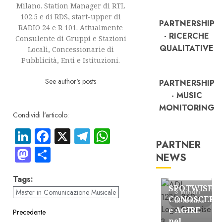
Milano. Station Manager di RTL
102.5 e di RDS, start-upper di
PARTNERSHIP
RADIO 24 e R 101. Attualmente
- RICERCHE
Consulente di Gruppi e Stazioni
QUALITATIVE
Locali, Concessionarie di
Pubblicità, Enti e Istituzioni.
See author's posts
PARTNERSHIP
- MUSIC
MONITORING
Condividi l'articolo:
LinkedIn
Facebook
X
Telegram
WhatsApp
PARTNER
Mastodon
Condividi
NEWS
FREE
Partnership
Tags:
SPOTWISE:
3 minuti
Master in Comunicazione Musicale
CONOSCERE
di lettura
e AGIRE
Navigazione
Precedente
nel