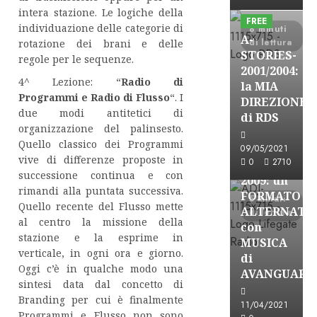
Formazione Rad
intera stazione. Le logiche della
FREE
individuazione delle categorie di
8 minuti
A-
di lettura
rotazione dei brani e delle
STORIES-
regole per le sequenze.
2001/2004:
4^ Lezione: “
Radio di
la MIA
A-Stories
Programmi e Radio di Flusso
“. I
DIREZIONE
due modi antitetici di
Formazione Rad
di RDS
organizzazione del palinsesto.
FREE
Quello classico dei Programmi
A-
09/05/2021
vive di differenze proposte in
0
2710
STORIES-
successione continua e con
2009: un
rimandi alla puntata successiva.
FORMATO
5 minuti
Quello recente del Flusso mette
ALTERNATI
di lettura
al centro la missione della
con
stazione e la esprime in
MUSICA
verticale, in ogni ora e giorno.
di
Oggi c’è in qualche modo una
AVANGUARD
sintesi data dal concetto di
A-Stories
Branding per cui è finalmente
11/04/2021
Formazione Rad
Programmi e Flusso non sono