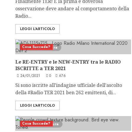
Finalmente TER! E la prima e doverosa
osservazione deve andare al comportamento della
Radio...
LEGGI L'ARTICOLO
Cosa Succede?
3 minuti di lettura
Le RE-ENTRY e le NEW-ENTRY tra le RADIO
ISCRITTE a TER 2021
24/01/2021
0
676
Si sono iscritte all’indagine ufficiale dell’ascolto
della #Radio TER 2021 ben 262 emittenti, di...
LEGGI L'ARTICOLO
Cosa Succede?
1 minuto di lettura