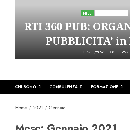
FREE
Iniziative Astorri
RTI 360 PUB: ORGA
PUBBLICITA’ in
15/05/2026
0
928
CHI SONO
CONSULENZA
FORMAZIONE
Home
2021
Gennaio
Mese:
Gennaio 2021