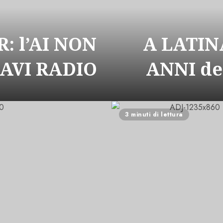
: l’AI NON
A LATIN
CAVI RADIO
ANNI de
3 minuti di lettura