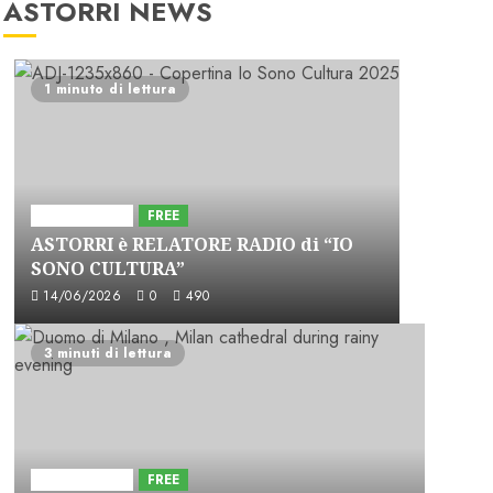
ASTORRI NEWS
1 minuto di lettura
Astorri News
FREE
ASTORRI è RELATORE RADIO di “IO
SONO CULTURA”
14/06/2026
0
490
3 minuti di lettura
Astorri News
FREE