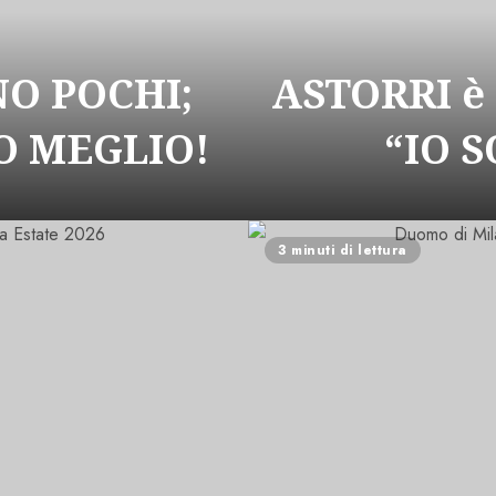
NO POCHI;
ASTORRI è
 MEGLIO!
“IO 
3 minuti di lettura