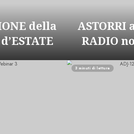
ONE della
ASTORRI 
 d’ESTATE
RADIO n
3 minuti di lettura