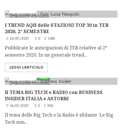
Ascolti Radio
3 minuti di lettura
I TREND AQH delle STAZIONI TOP 30 in TER
2020, 2° SEMESTRE
26/01/2021
0
1080
Pubblicate le anticipazioni di TER relative al 2°
semestre 2020. In un generale trend...
LEGGI L'ARTICOLO
Astorri News
FREE
1 minuto di lettura
Il TEMA BIG TECH e RADIO con BUSINESS
INSIDER ITALIA e ASTORRI
24/01/2021
0
902
Il tema delle Big Tech e la Radio è sfidante. Le Big
Tech non...