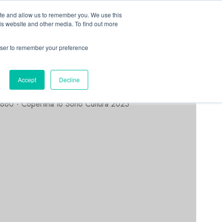
Linkedin
Facebook
X
Telegram
Whatsapp
Mastodon
ite and allow us to remember you. We use this
is website and other media. To find out more
rowser to remember your preference
ASTORRI NEWS
Accept
Decline