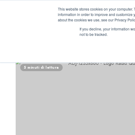
Vai
07/08/2026
09:32:49
This website stores cookies on your computer. 
al
information in order to improve and customize y
contenuto
about the cookies we use, see our Privacy Polic
If you decline, your information w
not to be tracked.
INIZIATIVE ASTO
5 minuti di lettura