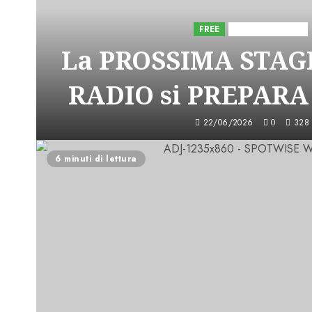
FREE
Iniziative Astorri
La PROSSIMA STAGI
RADIO si PREPARA
22/06/2026
0
328
6 minuti di lettura