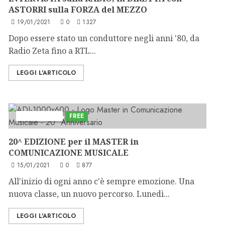
ASTORRI sulla FORZA del MEZZO
19/01/2021
0
1327
Dopo essere stato un conduttore negli anni '80, da
Radio Zeta fino a RTL...
LEGGI L'ARTICOLO
Astorri News
FREE
5 minuti di lettura
20^ EDIZIONE per il MASTER in
COMUNICAZIONE MUSICALE
15/01/2021
0
877
All'inizio di ogni anno c'è sempre emozione. Una
nuova classe, un nuovo percorso. Lunedì...
LEGGI L'ARTICOLO