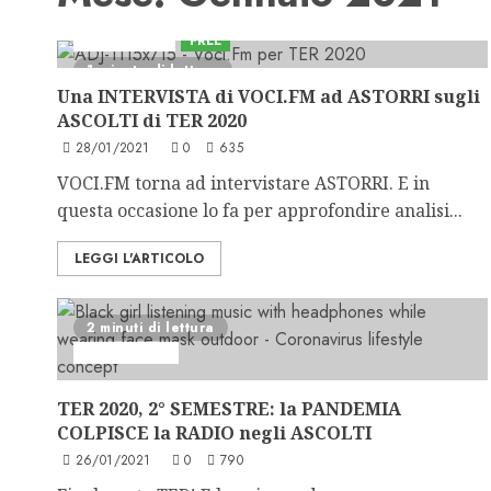
Astorri News
FREE
1 minuto di lettura
Una INTERVISTA di VOCI.FM ad ASTORRI sugli
ASCOLTI di TER 2020
28/01/2021
0
635
VOCI.FM torna ad intervistare ASTORRI. E in
questa occasione lo fa per approfondire analisi...
LEGGI L'ARTICOLO
2 minuti di lettura
Ascolti Radio
TER 2020, 2° SEMESTRE: la PANDEMIA
COLPISCE la RADIO negli ASCOLTI
26/01/2021
0
790