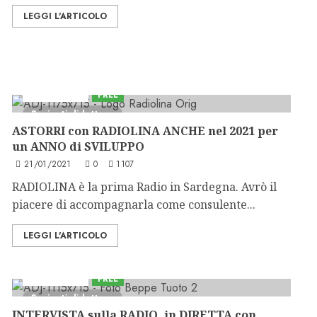
LEGGI L'ARTICOLO
Astorri News
FREE
3 minuti di lettura
ASTORRI con RADIOLINA ANCHE nel 2021 per
un ANNO di SVILUPPO
21/01/2021
0
1107
RADIOLINA è la prima Radio in Sardegna. Avrò il
piacere di accompagnarla come consulente...
LEGGI L'ARTICOLO
Astorri News
FREE
2 minuti di lettura
INTERVISTA sulla RADIO, in DIRETTA con