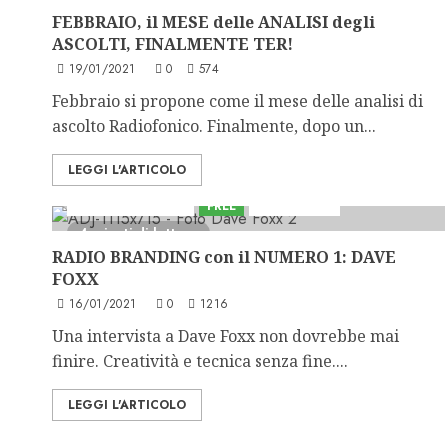
FEBBRAIO, il MESE delle ANALISI degli
ASCOLTI, FINALMENTE TER!
19/01/2021
0
574
Febbraio si propone come il mese delle analisi di
ascolto Radiofonico. Finalmente, dopo un...
LEGGI L'ARTICOLO
Formazione Radio
FREE
Incontri Top
4 minuti di lettura
RADIO BRANDING con il NUMERO 1: DAVE
FOXX
16/01/2021
0
1216
Una intervista a Dave Foxx non dovrebbe mai
finire. Creatività e tecnica senza fine....
LEGGI L'ARTICOLO