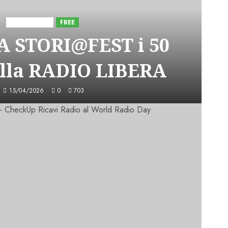
Astorri News
FREE
A STORI@FEST i 50
lla RADIO LIBERA
15/04/2026
0
703