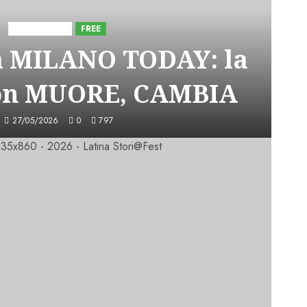
Astorri News
FREE
a MILANO TODAY: la
on MUORE, CAMBIA
27/05/2026
0
797