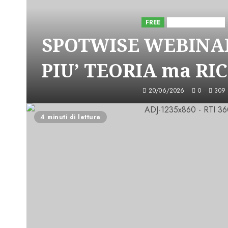
FREE
Iniziative Astorri
SPOTWISE WEBINAR
PIU’ TEORIA ma RI
20/06/2026
0
309
4 minuti di lettura