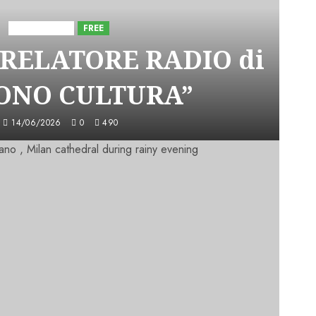
Astorri News
FREE
 RELATORE RADIO di
SONO CULTURA”
14/06/2026
0
490