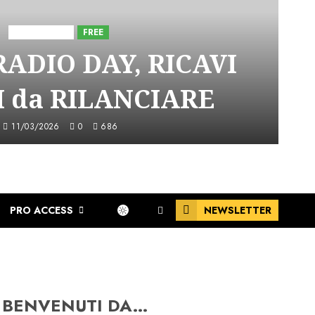
Astorri News
FREE
ADIO DAY, RICAVI
 da RILANCIARE
11/03/2026
0
686
PRO ACCESS
NEWSLETTER
BENVENUTI DA…