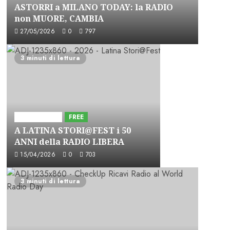
ASTORRI a MILANO TODAY: la RADIO
non MUORE, CAMBIA
27/05/2026
0
797
3 minuti di lettura
Astorri News
FREE
A LATINA STORI@FEST i 50
ANNI della RADIO LIBERA
15/04/2026
0
703
3 minuti di lettura