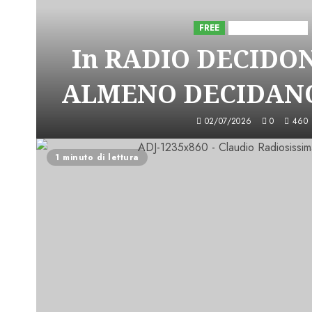
FREE
Iniziative Astorri
In RADIO DECIDO
ALMENO DECIDANO
02/07/2026
0
460
1 minuto di lettura