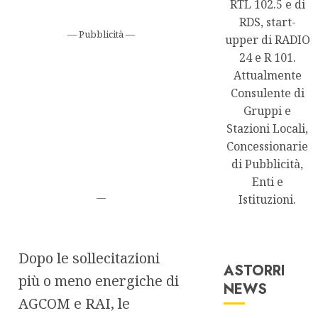
RTL 102.5 e di
RDS, start-
— Pubblicità —
upper di RADIO
24 e R 101.
Attualmente
Consulente di
Gruppi e
Stazioni Locali,
Concessionarie
di Pubblicità,
Enti e
—
Istituzioni.
Dopo le sollecitazioni
ASTORRI
più o meno energiche di
NEWS
Astorri News
AGCOM e RAI, le
FREE