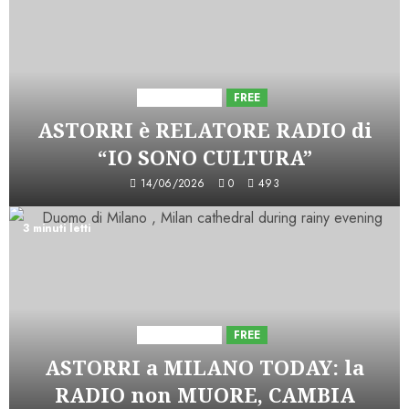
Astorri News
FREE
ASTORRI è RELATORE RADIO di
“IO SONO CULTURA”
14/06/2026
0
493
3 minuti letti
Astorri News
FREE
ASTORRI a MILANO TODAY: la
RADIO non MUORE, CAMBIA