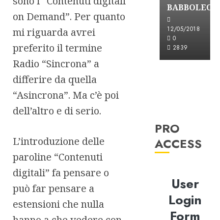
sono i “Contenuti digitali
BABBOLEO
on Demand”. Per quanto
12/05/2018
mi riguarda avrei
0
preferito il termine
2839
Radio “Sincrona” a
differire da quella
“Asincrona”. Ma c’è poi
dell’altro e di serio.
PRO
L’introduzione delle
ACCESS
paroline “Contenuti
digitali” fa pensare o
User
può far pensare a
Login
estensioni che nulla
Form
hanno a che vedere con