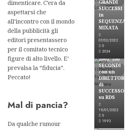
dimenticare. C’era da
GRANDI
letti
SUCCESSI
aspettarsi che
in
all’incontro con il mondo
SEQUENZA
A-Stories
MIXATA
della pubblicità gli
Formazione Rad
editori presentassero
FREE
07/02/2022
A-
0
per il comitato tecnico
2024
STORIES-
figure di alto livello. E’
2001: 100
SECONDI
prevalsa la “fiducia”.
3 minuti
con un
letti
Peccato!
DIRETTORE
di
SUCCESSO
su RDS
Mal di pancia?
19/01/2022
0
A-Stories
1993
Da qualche rumour
Formazione Rad