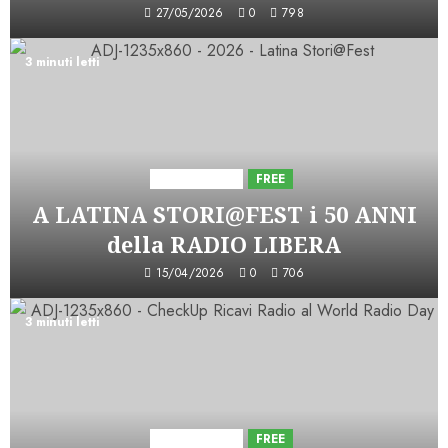
27/05/2026
0
798
3 minuti letti
Astorri News
FREE
A LATINA STORI@FEST i 50 ANNI
della RADIO LIBERA
15/04/2026
0
706
3 minuti letti
Astorri News
FREE