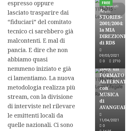
espresso oppure
FREE
8 minuti
A-
lasciato trasparire dai
letti
STORIES-
“fiduciari” del comitato
2001/2004:
la MIA
tecnico ci sarebbero già
A-Stories
DIREZIONE
malcontenti. E mal di
Formazione Rad
di RDS
FREE
pancia. E dire che non
A-
09/05/2021
abbiamo quasi
0
2710
STORIES-
nemmeno iniziato e già
2009: un
FORMATO
5 minuti
ci lamentiamo. La nuova
ALTERNATI
letti
metodologia realizza più
con
MUSICA
stream, con la divisione
di
di interviste nel rilevare
AVANGUARD
le emittenti locali da
11/04/2021
A-Stories
quelle nazionali. Ci sono
0
Formazione Rad