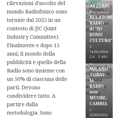
rilevazioni d’ascolto del
ASTORRI
1 minuti
mondo Radiofonico sono
è
di lettura
RELATORE
tornate dal 2025 in un
RADIO
contesto di JIC (Joint
di “IO
SONO
Industry Committee).
CULTURA”
Astorri News
Finalmente e dopo 15
FREE
14/06/2026
anni, il mondo della
ASTORRI
0
493
pubblicità e quello della
a
MILANO
Radio sono insieme con
3 minuti
TODAY:
letti
un 50% di ciascuna delle
la
RADIO
parti. Devono
non
condividere tutto. A
MUORE,
partire dalla
CAMBIA
metodologia. Sono
Astorri News
27/05/2026