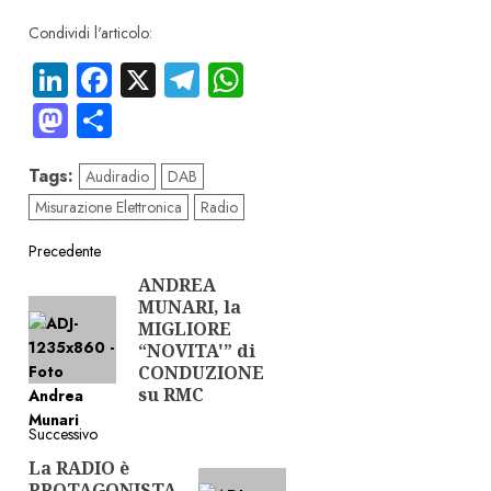
Condividi l'articolo:
LinkedIn
Facebook
X
Telegram
WhatsApp
Mastodon
Condividi
Tags:
Audiradio
DAB
Misurazione Elettronica
Radio
Navigazione
Precedente
ANDREA
Articolo
articolo
MUNARI, la
precedente:
MIGLIORE
“NOVITA'” di
CONDUZIONE
su RMC
Successivo
La RADIO è
Articolo
PROTAGONISTA