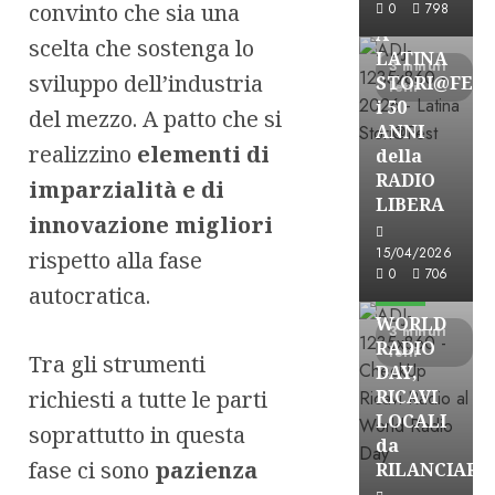
FREE
convinto che sia una
0
798
A
scelta che sostenga lo
LATINA
3 minuti
sviluppo dell’industria
STORI@FES
letti
i 50
del mezzo. A patto che si
ANNI
realizzino
elementi di
della
RADIO
imparzialità e di
LIBERA
innovazione migliori
15/04/2026
rispetto alla fase
Astorri News
0
706
autocratica.
FREE
WORLD
3 minuti
RADIO
letti
Tra gli strumenti
DAY,
richiesti a tutte le parti
RICAVI
LOCALI
soprattutto in questa
da
fase ci sono
pazienza
RILANCIARE