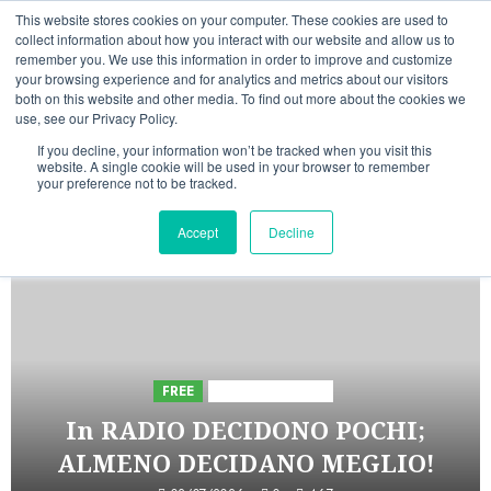
Vai
08/08/2026
This website stores cookies on your computer. These cookies are used to
al
collect information about how you interact with our website and allow us to
Linkedin
Facebook
X
Telegram
Whatsapp
Mastodon
remember you. We use this information in order to improve and customize
contenuto
your browsing experience and for analytics and metrics about our visitors
both on this website and other media. To find out more about the cookies we
use, see our Privacy Policy.
If you decline, your information won’t be tracked when you visit this
website. A single cookie will be used in your browser to remember
your preference not to be tracked.
INIZIATIVE ASTORRI
Accept
Decline
5 minuti letti
FREE
Iniziative Astorri
In RADIO DECIDONO POCHI;
ALMENO DECIDANO MEGLIO!