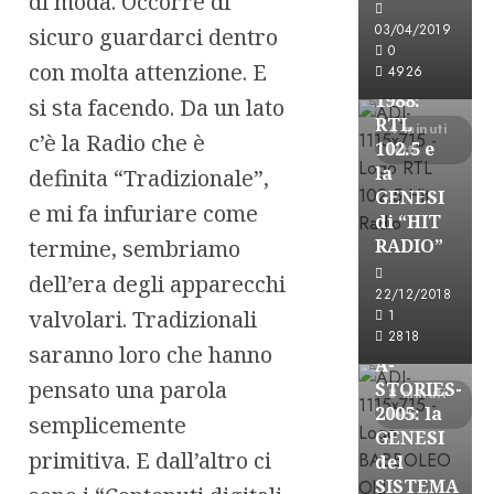
di moda. Occorre di
FREE
03/04/2019
sicuro guardarci dentro
A-
0
con molta attenzione. E
4926
STORIES-
1988:
si sta facendo. Da un lato
RTL
4 minuti
c’è la Radio che è
102.5 e
letti
la
definita “Tradizionale”,
GENESI
e mi fa infuriare come
di “HIT
termine, sembriamo
RADIO”
dell’era degli apparecchi
A-Stories
22/12/2018
Formazione Rad
valvolari. Tradizionali
1
FREE
2818
saranno loro che hanno
A-
pensato una parola
STORIES-
8 minuti
2005: la
letti
semplicemente
GENESI
primitiva. E dall’altro ci
del
SISTEMA