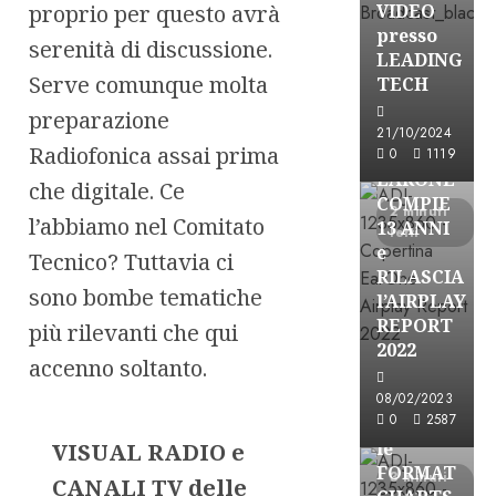
proprio per questo avrà
VIDEO
presso
serenità di discussione.
LEADING
Serve comunque molta
TECH
preparazione
21/10/2024
Radiofonica assai prima
Partnership
0
1119
EARONE
che digitale. Ce
COMPIE
2 minuti
l’abbiamo nel Comitato
13 ANNI
letti
e
Tecnico? Tuttavia ci
RILASCIA
sono bombe tematiche
l’AIRPLAY
REPORT
più rilevanti che qui
2022
accenno soltanto.
Partnership
08/02/2023
0
2587
CONSULTAR
le
VISUAL RADIO e
FORMAT
3 minuti
CANALI TV delle