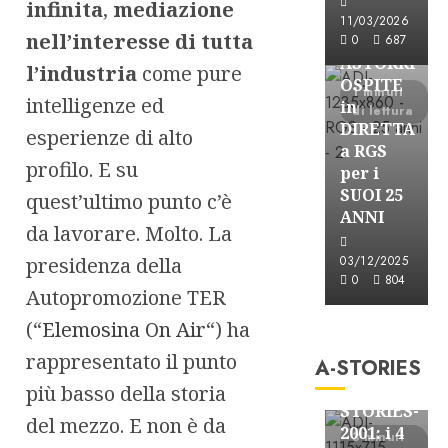
infinita
,
mediazione
Astorri News
11/03/2026
nell’interesse di tutta
FREE
0
687
ASTORRI
l’industria
come pure
OSPITE
1 minuti
intelligenze ed
in
di lettura
DIRETTA
esperienze di alto
a RGS
profilo. E su
per i
SUOI 25
quest’ultimo punto c’è
ANNI
da lavorare. Molto. La
presidenza della
03/12/2025
0
804
Autopromozione TER
A-Stories
(“
Elemosina On Air
“) ha
Formazione Rad
rappresentato il punto
A-STORIES
FREE
A-
più basso della storia
STORIES-
del mezzo. E non è da
2001: i 4
3 minuti