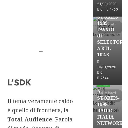
FREE
21/11/2020
0
1760
A-
STORIES-
1989:
6 minuti
l’AVVIO
letti
di
SELECTOR
a RTL
—
102.5
10/01/2020
A-Stories
0
Formazione Rad
2544
L’SDK
FREE
A-
4 minuti
STORIES-
letti
Il tema veramente caldo
1998:
è quello di frontiera, la
RADIO
ITALIA
Total Audience
. Parola
A-Stories
NETWORK
Formazione Rad