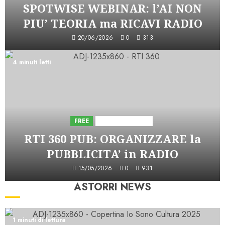
SPOTWISE WEBINAR: l’AI NON
PIU’ TEORIA ma RICAVI RADIO
20/06/2026
0
313
4 minuti letti
FREE
Iniziative Astorri
RTI 360 PUB: ORGANIZZARE la
PUBBLICITA’ in RADIO
15/05/2026
0
931
ASTORRI NEWS
1 minuti di lettura