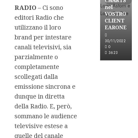
CHARTS
letti
RADIO
– Ci sono
nel
VOSTRO
editori Radio che
CLIENT
utilizzano il loro
EARONE
brand per intestare
30/11/2022
canali televisivi, sia
0
3623
parzialmente o
completamente
scollegati dalla
emissione sincrona e
dunque in diretta
della Radio. E, però,
sommano le audience
televisive estese a
quelle del canale