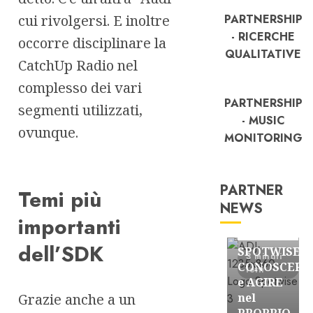
cui rivolgersi. E inoltre
PARTNERSHIP
- RICERCHE
occorre disciplinare la
QUALITATIVE
CatchUp Radio nel
complesso dei vari
PARTNERSHIP
segmenti utilizzati,
- MUSIC
ovunque.
MONITORING
PARTNER
Temi più
NEWS
FREE
importanti
Partnership
dell’SDK
SPOTWISE:
3 minuti
CONOSCERE
letti
e AGIRE
Grazie anche a un
nel
PROPRIO