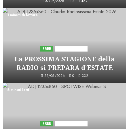
02/07/2026
0
467
1 minuti di lettura
FREE
Iniziative Astorri
La PROSSIMA STAGIONE della
RADIO si PREPARA d’ESTATE
22/06/2026
0
332
6 minuti letti
FREE
Iniziative Astorri