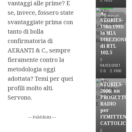
1625
vantaggi alle prime? E
FREE
se, invece, fossero state
A-
8 minuti
STORIES-
svantaggiate prima con
letti
1988/1993:
tanto di bolla
la MIA
DIREZIONE
confirmatoria di
di RTL
AERANTI & C., sempre
102.5
A-Stories
fieramente contro la
Formazione Rad
04/03/2021
metodologia oggi
FREE
0
3100
adottata? Temi per quei
A-
STORIES-
7 minuti
profili molto alti.
2006: un
letti
Servono.
PROGETTO
RADIO
per
l’EMITTENZ
— Pubblicità —
A-Stories
CATTOLICA
Formazione Rad