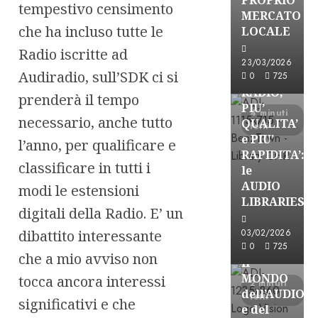
tempestivo censimento
MERCATO
FREE
che ha incluso tutte le
LOCALE
Partnership
Radio iscritte ad
Per la
23/03/2026
Audiradio, sull’SDK ci si
PRODUZION
0
725
RADIO,
prenderà il tempo
PIU’
4 minuti
necessario, anche tutto
QUALITA’
letti
e PIU’
l’anno, per qualificare e
RAPIDITA’:
classificare in tutti i
le
AUDIO
modi le estensioni
Partnership
LIBRARIES
digitali della Radio. E’ un
VISION
BROADCAST
dibattito interessante
03/02/2026
ESPLORARE
0
725
che a mio avviso non
il
MONDO
tocca ancora interessi
2 minuti
dell’AUDIO
letti
significativi e che
e del